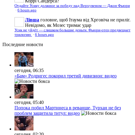
Коррі Сандерса?
Отдайте Усику должное за победу над Верхувеном — Джон Фьюри
·
6 hours ago
Лівша
головне, щоб Ітаума від Хрговіча не приліг.
Невідомо, як Мозес тримає удар
Усик не уйдёт — слишком большие деньги. Фьюри-отец предвещает
трилогию
·
6 hours ago
Последние
новости
сегодня, 06:35
«Бам» Родригес покорил третий дивизион: видео
сегодня, 05:40
Попока побил Мартинеса в реванше, Турхан не без
проблем защитила титул: видео
сегодня, 02:20