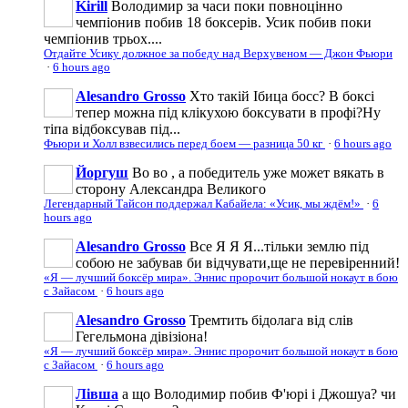
Kirill
Володимир за часи поки повноцінно
чемпіонив побив 18 боксерів. Усик побив поки
чемпіонив трьох....
Отдайте Усику должное за победу над Верхувеном — Джон Фьюри
·
6 hours ago
Alesandro Grosso
Хто такій Ібица босс? В боксі
тепер можна під клікухою боксувати в профі?Ну
тіпа відбоксував під...
Фьюри и Холл взвесились перед боем — разница 50 кг
·
6 hours ago
Йоргуш
Во во , а победитель уже может вякать в
сторону Александра Великого
Легендарный Тайсон поддержал Кабайела: «Усик, мы ждём!»
·
6
hours ago
Alesandro Grosso
Все Я Я Я...тільки землю під
собою не забував би відчувати,ще не перевіренний!
«Я — лучший боксёр мира». Эннис пророчит большой нокаут в бою
с Зайасом
·
6 hours ago
Alesandro Grosso
Тремтить бідолага від слів
Гегельмона дівізіона!
«Я — лучший боксёр мира». Эннис пророчит большой нокаут в бою
с Зайасом
·
6 hours ago
Лівша
а що Володимир побив Ф'юрі і Джошуа? чи