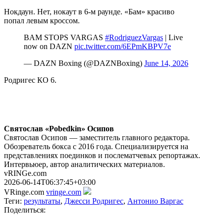
Нокдаун. Нет, нокаут в 6-м раунде. «Бам» красиво
попал левым кроссом.
BAM STOPS VARGAS
#RodriguezVargas
| Live
now on DAZN
pic.twitter.com/6EPmKBPV7e
— DAZN Boxing (@DAZNBoxing)
June 14, 2026
Родригес КО 6.
Святослав «Pobedkin» Осипов
Святослав Осипов — заместитель главного редактора.
Обозреватель бокса с 2016 года. Специализируется на
представлениях поединков и послематчевых репортажах.
Интервьюер, автор аналитических материалов.
vRINGe.com
2026-06-14T06:37:45+03:00
VRinge.com
vringe.com
Теги:
результаты
,
Джесси Родригес
,
Антонио Варгас
Поделиться: