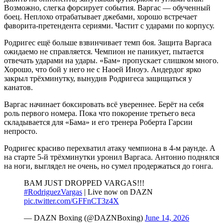
Возможно, слегка форсирует события. Варгас — обученный
боец. Неплохо отрабатывает джебами, хорошо встречает
фаворита-претендента сериями. Частит с ударами по корпусу.
Родригес ещё больше взвинчивает темп боя. Защита Варгаса
ожидаемо не справляется. Чемпион не паникует, пытается
отвечать ударами на удары. «Бам» пропускает слишком много.
Хорошо, что бой у него не с Наоей Иноуэ. Андердог ярко
закрыл трёхминутку, вынудив Родригеса защищаться у
канатов.
Варгас начинает боксировать всё увереннее. Берёт на себя
роль первого номера. Пока что покорение третьего веса
складывается для «Бама» и его тренера Роберта Гарсии
непросто.
Родригес красиво перехватил атаку чемпиона в 4-м раунде. А
на старте 5-й трёхминутки уронил Варгаса. Антонио поднялся
на ноги, выглядел не очень, но сумел продержаться до гонга.
BAM JUST DROPPED VARGAS!!!
#RodriguezVargas
| Live now on DAZN
pic.twitter.com/GFFnCT3z4X
— DAZN Boxing (@DAZNBoxing)
June 14, 2026