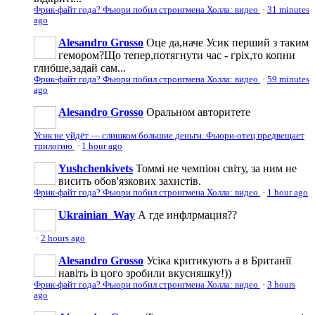
Фрик-файт года? Фьюри побил стронгмена Холла: видео
·
31 minutes
ago
Alesandro Grosso
Оце да,наче Усик перший з таким
гемором?Що тепер,потягнути час - гріх,то копни
глибше,задай сам...
Фрик-файт года? Фьюри побил стронгмена Холла: видео
·
59 minutes
ago
Alesandro Grosso
Оральном авторитете
Усик не уйдёт — слишком большие деньги. Фьюри-отец предвещает
трилогию
·
1 hour ago
Yushchenkivets
Томмі не чемпіон світу, за ним не
висить обов'язкових захистів.
Фрик-файт года? Фьюри побил стронгмена Холла: видео
·
1 hour ago
Ukrainian_Way
А где инфлрмация??
·
2 hours ago
Alesandro Grosso
Усіка критикують а в Британії
навіть із цого зробили вкусняшку!))
Фрик-файт года? Фьюри побил стронгмена Холла: видео
·
3 hours
ago