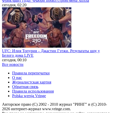
Фрик-файт года? Фьюри побил стронгмена Холла
сегодня, 02:20
UFC: Илия Топурия – Джастин Гэтжи. Результаты шоу у
Белого дома LIVE
сегодня, 00:10
Все новости
Правила перепечатки
О нас
Журналистская хартия
Обратная связь
Правила использования
Polska wersja Vringe
Авторское право (С) 2002 - 2010 журнал "РИНГ" и (С) 2010-
2026 интернет-журнал www.vringe.com.