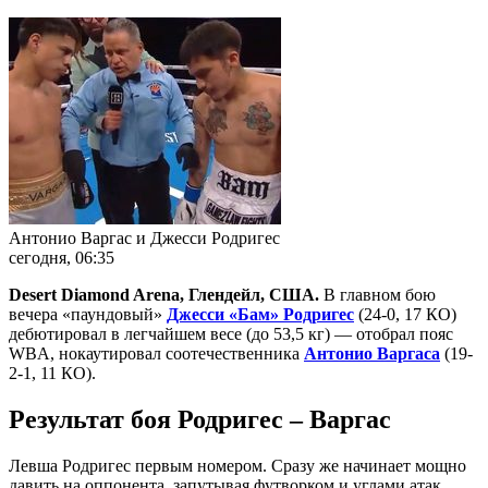
Антонио Варгас и Джесси Родригес
сегодня, 06:35
Desert Diamond Arena,
Глендейл
,
США
.
В главном бою
вечера «паундовый»
Джесси «Бам» Родригес
(24-0, 17 КО)
дебютировал в легчайшем весе (до 53,5 кг) — отобрал пояс
WBA, нокаутировал соотечественника
Антонио Варгаса
(19-
2-1, 11 КО).
Результат боя Родригес – Варгас
Левша Родригес первым номером. Сразу же начинает мощно
давить на оппонента, запутывая футворком и углами атак.