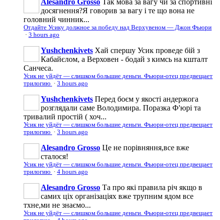
Alesandro Grosso
Так мова за вагу чи за спортивні
досягнення?Я говорив за вагу і те що вона не
головний чинник...
Отдайте Усику должное за победу над Верхувеном — Джон Фьюри
·
3 hours ago
Yushchenkivets
Хай спершу Усик проведе бій з
Кабайєлом, а Верховен - бодай з кимсь на кшталт
Санчеса.
Усик не уйдёт — слишком большие деньги. Фьюри-отец предвещает
трилогию
·
3 hours ago
Yushchenkivets
Перед боєм у якості андержога
розглядали саме Володимира. Поразка Ф'юрі та
тривалий простій ( хоч...
Усик не уйдёт — слишком большие деньги. Фьюри-отец предвещает
трилогию
·
3 hours ago
Alesandro Grosso
Це не порівняння,все вже
сталося!
Усик не уйдёт — слишком большие деньги. Фьюри-отец предвещает
трилогию
·
4 hours ago
Alesandro Grosso
Та про які правила річ якщо в
самих ціх організаціях вже трупним ядом все
тхне,ми не знаємо...
Усик не уйдёт — слишком большие деньги. Фьюри-отец предвещает