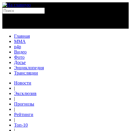
Главная
MMA
p4p
Видео
Фото
Досье
Энциклопедия
Трансляции
Новости
|
Эксклюзив
|
Прогнозы
|
Рейтинги
|
Топ-10
|