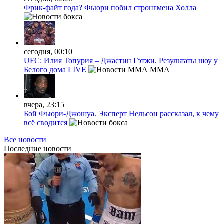
Фрик-файт года? Фьюри побил стронгмена Холла
сегодня, 00:10
UFC: Илия Топурия – Джастин Гэтжи. Результаты шоу у
Белого дома LIVE
MMA
вчера, 23:15
Бой Фьюри-Джошуа. Эксперт Нельсон рассказал, к чему
всё сводится
Все новости
Последние
новости