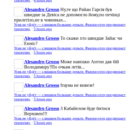
трилогию
·
4 hours ago
Alesandro Grosso
Ну,те що Райан Гарсія був
швидше за Девіса не допомогло йому,по печінці
прилетіло,не в човниках...
Усик не уйдёт — слишком большие деньги. Фьюри-отец предвещает
трилогию
·
5 hours ago
Alesandro Grosso
То скажи хто швидше Зайас чи
Енніс?
Усик не уйдёт — слишком большие деньги. Фьюри-отец предвещает
трилогию
·
5 hours ago
Alesandro Grosso
Може навпаки Антон дав бій
Володимиру?По очкам летів...
Усик не уйдёт — слишком большие деньги. Фьюри-отец предвещает
трилогию
·
5 hours ago
Alesandro Grosso
Ітаума не вивезе!
Усик не уйдёт — слишком большие деньги. Фьюри-отец предвещает
трилогию
·
5 hours ago
Alesandro Grosso
З Кабайелом буде битися
Верховен!!!
Усик не уйдёт — слишком большие деньги. Фьюри-отец предвещает
трилогию
·
5 hours ago