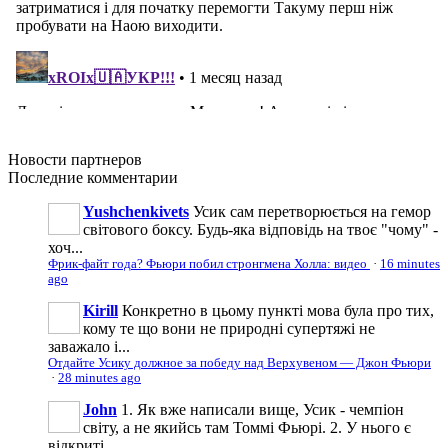
Новости
партнеров
Последние
комментарии
Yushchenkivets
Усик сам перетворюється на гемор
світового боксу. Будь-яка відповідь на твоє "чому" -
хоч...
Фрик-файт года? Фьюри побил стронгмена Холла: видео
·
16 minutes
ago
Kirill
Конкретно в цьому пункті мова була про тих,
кому те що вони не природні супертяжі не
заважало і...
Отдайте Усику должное за победу над Верхувеном — Джон Фьюри
·
28 minutes ago
John
1. Як вже написали вище, Усик - чемпіон
світу, а не якийсь там Томмі Фьюрі. 2. У нього є
відкриті...