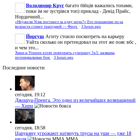
Володимир Круг
багато бійців важались топами,
поки ім не зустрівся топ) приклад - Девід Прайс,
Нордичний...
«Неужели Усик постарел за одну ночь?» Его поражение из-за
возраста станет трагедией — Фроч
·
3 hours ago
Йоргуш
Агиту стоило посмотреть на карьеру
Уайта сколько он претендовал на этот же пояс вбс ,
и чем это...
Хирн и Уоррен хотят повторить супершоу 5х5: названы
потенциальные бои
·
3 hours ago
Последние
новости
сегодня, 19:12
Джошуа-Пренга. Это одно из величайших возвращений
— Хирн
сегодня, 18:58
Царукяну угрожают натянуть трусы на уши — уже 18
июля
MMA