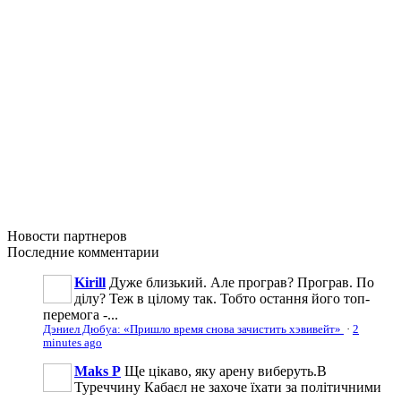
Новости
партнеров
Последние
комментарии
Kirill
Дуже близький. Але програв? Програв. По
ділу? Теж в цілому так. Тобто остання його топ-
перемога -...
Дэниел Дюбуа: «Пришло время снова зачистить хэвивейт»
·
2
minutes ago
Maks P
Ще цікаво, яку арену виберуть.В
Туреччину Кабаєл не захоче їхати за політичними