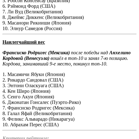
5. Робсон Консейсау (Бразилия)
6. Рэймонд Форд (США)
7. Ли Вуд (Великобритания)
8. Джеймс Диккенс (Великобритания)
9. Масанори Рикииши (Япония)
10. Элнур Самедов (Россия)
Наилегчайший вес
Франсиско Родригес (Мексика)
после победы над
Анхелино
Кордовой (Венесуэла)
вошёл в топ-10 и занял 7-ю позицию.
Кордова, занимавший 9-е место, покинул топ-10.
1. Масамичи Ябуки (Япония)
2. Рикардо Сандовал (США)
3. Энтони Оласкуага (США)
4. Кен Широ (Япония)
5. Сеиго Акуи (Япония)
6. Джонатан Гонсалес (Пуэрто-Рико)
7. Франсиско Родригес (Мексика)
8. Галал Яфай (Великобритания)
9. Феликс Альварадо (Никарагуа)
10. Абрахам Перес (США)
Критерии рейтинга: