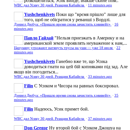
розкошелиться, Усик вийде, інакше скине пояс.
WBC дал Усику 30 дней. Реакция Кабайела
·
11 minutes ago
Yushchenkivets
Поки що "врємя прішло" лише для
того, щоб не обісратися у реванші з Вордлі.
Дэниел Дюбуа: «Пришло время снова зачистить хэвивейт»
·
16
minutes ago
Павло Гайдай
"Нельзя приезжать в Америку и на
американской земле проявлять неуважение к нам,...
Царукяну угрожают натянуть трусы на уши — уже 18 июля
·
22
minutes ago
Yushchenkivets
Ганебно вже те, що Усика
доводиться гнати на цей бій копняками під зад. Але
якщо він погодиться...
WBC дал Усику 30 дней. Реакция Кабайела
·
33 minutes ago
Filin
С Усиком и Чисора на равных боксировал.
Дэниел Дюбуа: «Пришло время снова зачистить хэвивейт»
·
35
minutes ago
Filin
Надеюсь, Усик примет бой.
WBC дал Усику 30 дней. Реакция Кабайела
·
37 minutes ago
Don Gregor
Ну второй бой с Усиком Джошуа на