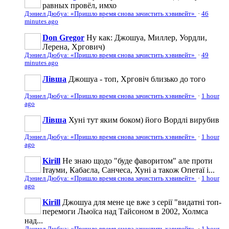
равных провёл, имхо
Дэниел Дюбуа: «Пришло время снова зачистить хэвивейт»
·
46
minutes ago
Don Gregor
Ну как: Джошуа, Миллер, Уордли,
Лерена, Хргович)
Дэниел Дюбуа: «Пришло время снова зачистить хэвивейт»
·
49
minutes ago
Лівша
Джошуа - топ, Хрговіч близько до того
Дэниел Дюбуа: «Пришло время снова зачистить хэвивейт»
·
1 hour
ago
Лівша
Хуні тут яким боком) його Вордлі вирубив
Дэниел Дюбуа: «Пришло время снова зачистить хэвивейт»
·
1 hour
ago
Kirill
Не знаю щодо "буде фаворитом" але проти
Ітауми, Кабаєла, Санчеса, Хуні а також Опетаї і...
Дэниел Дюбуа: «Пришло время снова зачистить хэвивейт»
·
1 hour
ago
Kirill
Джошуа для мене це вже з серії "видатні топ-
перемоги Льюїса над Тайсоном в 2002, Холмса
над...
Дэниел Дюбуа: «Пришло время снова зачистить хэвивейт»
·
1 hour