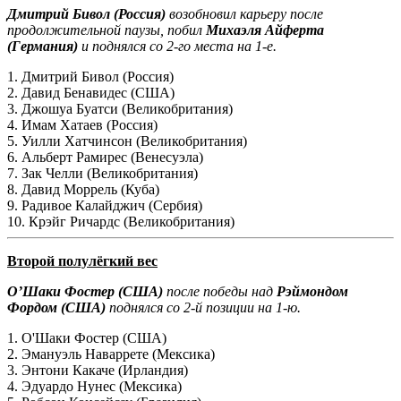
Дмитрий Бивол (Россия)
возобновил карьеру после
продолжительной паузы, побил
Михаэля Айферта
(Германия)
и поднялся со 2-го места на 1-е.
1. Дмитрий Бивол (Россия)
2. Давид Бенавидес (США)
3. Джошуа Буатси (Великобритания)
4. Имам Хатаев (Россия)
5. Уилли Хатчинсон (Великобритания)
6. Альберт Рамирес (Венесуэла)
7. Зак Челли (Великобритания)
8. Давид Моррель (Куба)
9. Радивое Калайджич (Сербия)
10. Крэйг Ричардс (Великобритания)
Второй полулёгкий вес
О’Шаки Фостер (США)
после победы над
Рэймондом
Фордом (США)
поднялся со 2-й позиции на 1-ю.
1. О'Шаки Фостер (США)
2. Эмануэль Наваррете (Мексика)
3. Энтони Какаче (Ирландия)
4. Эдуардо Нунес (Мексика)