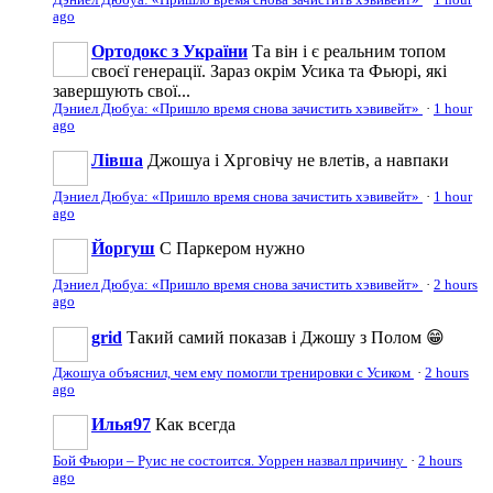
ago
Ортодокс з України
Та він і є реальним топом
своєї генерації. Зараз окрім Усика та Фьюрі, які
завершують свої...
Дэниел Дюбуа: «Пришло время снова зачистить хэвивейт»
·
1 hour
ago
Лівша
Джошуа і Хрговічу не влетів, а навпаки
Дэниел Дюбуа: «Пришло время снова зачистить хэвивейт»
·
1 hour
ago
Йоргуш
С Паркером нужно
Дэниел Дюбуа: «Пришло время снова зачистить хэвивейт»
·
2 hours
ago
grid
Такий самий показав і Джошу з Полом 😁
Джошуа объяснил, чем ему помогли тренировки с Усиком
·
2 hours
ago
Илья97
Как всегда
Бой Фьюри – Руис не состоится. Уоррен назвал причину
·
2 hours
ago