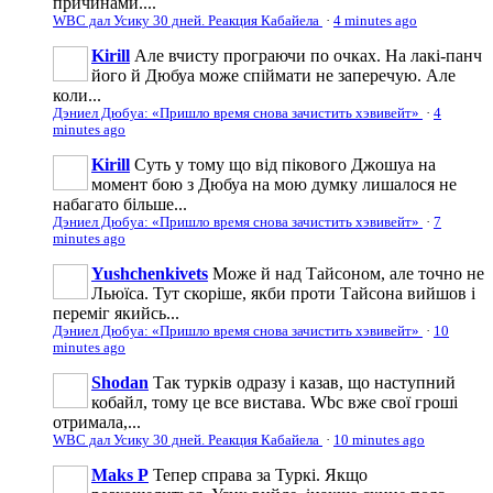
причинами....
WBC дал Усику 30 дней. Реакция Кабайела
·
4 minutes ago
Kirill
Але вчисту програючи по очках. На лакі-панч
його й Дюбуа може спіймати не заперечую. Але
коли...
Дэниел Дюбуа: «Пришло время снова зачистить хэвивейт»
·
4
minutes ago
Kirill
Суть у тому що від пікового Джошуа на
момент бою з Дюбуа на мою думку лишалося не
набагато більше...
Дэниел Дюбуа: «Пришло время снова зачистить хэвивейт»
·
7
minutes ago
Yushchenkivets
Може й над Тайсоном, але точно не
Льюїса. Тут скоріше, якби проти Тайсона вийшов і
переміг якийсь...
Дэниел Дюбуа: «Пришло время снова зачистить хэвивейт»
·
10
minutes ago
Shodan
Так турків одразу і казав, що наступний
кобайл, тому це все вистава. Wbc вже свої гроші
отримала,...
WBC дал Усику 30 дней. Реакция Кабайела
·
10 minutes ago
Maks P
Тепер справа за Туркі. Якщо