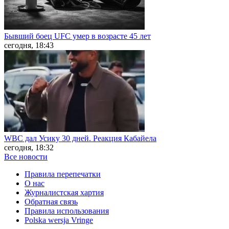
Бывший боец UFC умер в возрасте 45 лет
сегодня, 18:43
WBC дал Усику 30 дней. Реакция Кабайела
сегодня, 18:32
Все новости
Правила перепечатки
О нас
Журналистская хартия
Обратная связь
Правила использования
Polska wersja Vringe