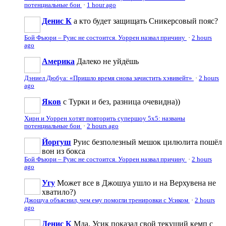
потенциальные бои
·
1 hour ago
Денис К
а кто будет защищать Сникерсовый пояс?
Бой Фьюри – Руис не состоится. Уоррен назвал причину
·
2 hours
ago
Америка
Далеко не уйдёшь
Дэниел Дюбуа: «Пришло время снова зачистить хэвивейт»
·
2 hours
ago
Яков
с Турки и без, разница очевидна))
Хирн и Уоррен хотят повторить супершоу 5х5: названы
потенциальные бои
·
2 hours ago
Йоргуш
Руис безполезный мешок цилюлита пошёл
вон из бокса
Бой Фьюри – Руис не состоится. Уоррен назвал причину
·
2 hours
ago
Угу
Может все в Джошуа ушло и на Верхувена не
хватило?)
Джошуа объяснил, чем ему помогли тренировки с Усиком
·
2 hours
ago
Денис К
Мда. Усик показал свой текущий кемп с