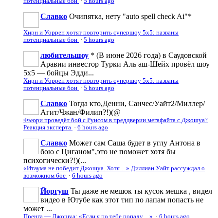
потенциальные бои
·
5 hours ago
Славко
Очипятка, нету "auto spell check Ai"*
Хирн и Уоррен хотят повторить супершоу 5х5: названы
потенциальные бои
·
5 hours ago
любительшоу
* (В июне 2026 года) в Саудовской
Аравии инвестор Турки Аль аш-Шейх провёл шоу
5х5 — бойцы Эдди...
Хирн и Уоррен хотят повторить супершоу 5х5: названы
потенциальные бои
·
5 hours ago
Славко
Тогда кто,Денни, Санчес/Уайт2/Миллер/
Агит/Чжан/Филип?!)(@
Фьюри проведёт бой с Руисом в преддверии мегафайта с Джошуа?
Реакция эксперта
·
6 hours ago
Славко
Может сам Саша будет в углу Антона в
бою с Циганом",это не поможет хотя бы
психогически?!)(...
«Итаума не победит Джошуа. Хотя…» Диллиан Уайт рассуждал о
возможном бое
·
6 hours ago
Йоргуш
Ты даже не мешок ты кусок мешка , видел
видео в Ютубе как этот тип по лапам попасть не
может ...
Пренга — Джошуа: «Если я по тебе попаду…»
·
6 hours ago