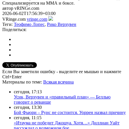
Специализируется на ММА и боксе.
автор vRINGe.com
2026-06-02T17:56:39+03:00
VRinge.com
vringe.com
Теги:
Теофимо Лопес
,
Рико Верхувен
Поделиться:
Если Вы заметили ошибку - выделите ее мышью и нажмите
Ctrl+Enter
Материалы
по теме
:
Всякая всячина
сегодня, 17:13
Усик, Верхувен и «правильный план» — Беллью
говорит о реванше
сегодня, 13:30
Бой Фьюри – Руис не состоится. Уоррен назвал причину
сегодня, 11:15
«Итаума не победит Джошуа. Хотя…» Диллиан Уайт
рассуждал о возможном бое