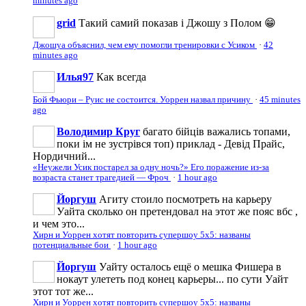
minutes ago
grid
Такий самий показав і Джошу з Полом 😁
Джошуа объяснил, чем ему помогли тренировки с Усиком
·
42
minutes ago
Илья97
Как всегда
Бой Фьюри – Руис не состоится. Уоррен назвал причину
·
45 minutes
ago
Володимир Круг
багато бійців важались топами,
поки ім не зустрівся топ) приклад - Девід Прайс,
Нордичний...
«Неужели Усик постарел за одну ночь?» Его поражение из-за
возраста станет трагедией — Фроч
·
1 hour ago
Йоргуш
Агиту стоило посмотреть на карьеру
Уайта сколько он претендовал на этот же пояс вбс ,
и чем это...
Хирн и Уоррен хотят повторить супершоу 5х5: названы
потенциальные бои
·
1 hour ago
Йоргуш
Уайту осталось ещё о мешка Фишера в
нокаут улететь под конец карьеры... по сути Уайт
этот тот же...
Хирн и Уоррен хотят повторить супершоу 5х5: названы