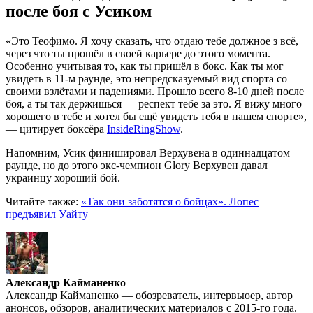
после боя с Усиком
«Это Теофимо. Я хочу сказать, что отдаю тебе должное з всё,
через что ты прошёл в своей карьере до этого момента.
Особенно учитывая то, как ты пришёл в бокс. Как ты мог
увидеть в 11-м раунде, это непредсказуемый вид спорта со
своими взлётами и падениями. Прошло всего 8-10 дней после
боя, а ты так держишься — респект тебе за это. Я вижу много
хорошего в тебе и хотел бы ещё увидеть тебя в нашем спорте»,
— цитирует боксёра
InsideRingShow
.
Напомним, Усик финишировал Верхувена в одиннадцатом
раунде, но до этого экс-чемпион Glory Верхувен давал
украинцу хороший бой.
Читайте также:
«Так они заботятся о бойцах». Лопес
предъявил Уайту
Александр Кайманенко
Александр Кайманенко — обозреватель, интервьюер, автор
анонсов, обзоров, аналитических материалов с 2015-го года.