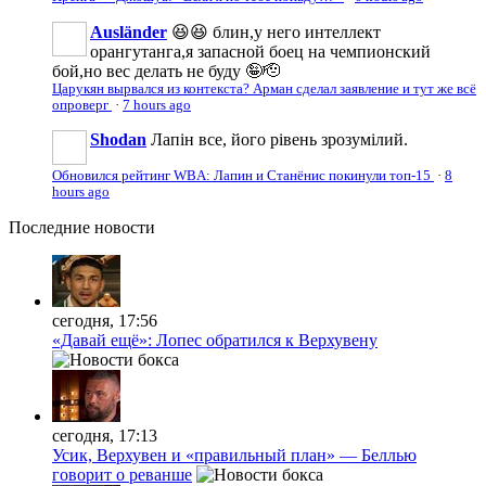
Ausländer
😆😆 блин,у него интеллект
орангутанга,я запасной боец на чемпионский
бой,но вес делать не буду 🤪🫡
Царукян вырвался из контекста? Арман сделал заявление и тут же всё
опроверг
·
7 hours ago
Shodan
Лапін все, його рівень зрозумілий.
Обновился рейтинг WBA: Лапин и Станёнис покинули топ-15
·
8
hours ago
Последние
новости
сегодня, 17:56
«Давай ещё»: Лопес обратился к Верхувену
сегодня, 17:13
Усик, Верхувен и «правильный план» — Беллью
говорит о реванше