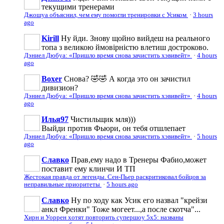
текущими тренерами
Джошуа объяснил, чем ему помогли тренировки с Усиком
·
3 hours
ago
Kirill
Ну йди. Знову щойно вийдеш на реального
топа з великою ймовірністю влетиш достроково.
Дэниел Дюбуа: «Пришло время снова зачистить хэвивейт»
·
4 hours
ago
Boxer
Снова? 🤣🤣 А когда это он зачистил
дивизион?
Дэниел Дюбуа: «Пришло время снова зачистить хэвивейт»
·
4 hours
ago
Илья97
Чистильщик мля)))
Выйди против Фьюри, он тебя отшлепает
Дэниел Дюбуа: «Пришло время снова зачистить хэвивейт»
·
5 hours
ago
Славко
Прав,ему надо в Тренеры Фабио,может
поставит ему клинчи И ТП
Жестокая правда от легенды. Сен-Пьер раскритиковал бойцов за
неправильные приоритеты
·
5 hours ago
Славко
Ну по ходу как Усик его назвал "крейзи
анкл Френки" Тоже могеет...,а после скотча"...
Хирн и Уоррен хотят повторить супершоу 5х5: названы