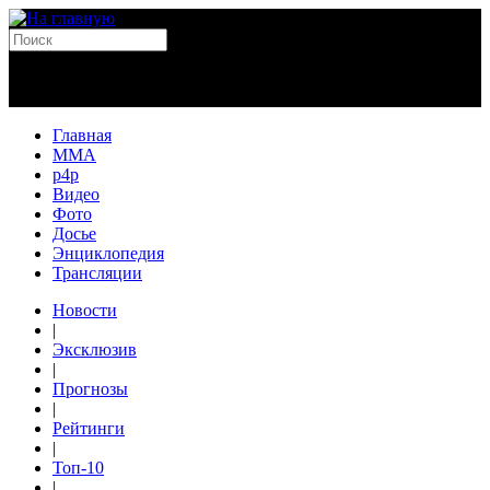
Главная
MMA
p4p
Видео
Фото
Досье
Энциклопедия
Трансляции
Новости
|
Эксклюзив
|
Прогнозы
|
Рейтинги
|
Топ-10
|