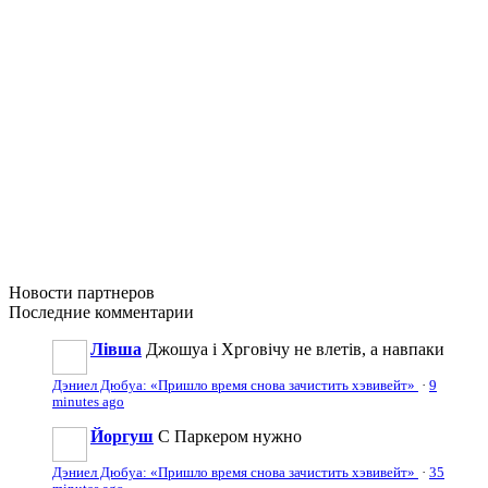
Новости
партнеров
Последние
комментарии
Лівша
Джошуа і Хрговічу не влетів, а навпаки
Дэниел Дюбуа: «Пришло время снова зачистить хэвивейт»
·
9
minutes ago
Йоргуш
С Паркером нужно
Дэниел Дюбуа: «Пришло время снова зачистить хэвивейт»
·
35