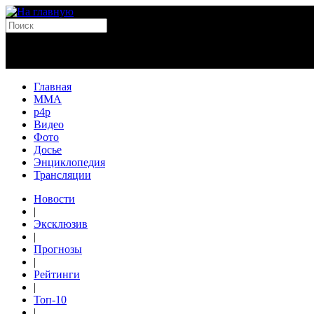
Главная
MMA
p4p
Видео
Фото
Досье
Энциклопедия
Трансляции
Новости
|
Эксклюзив
|
Прогнозы
|
Рейтинги
|
Топ-10
|