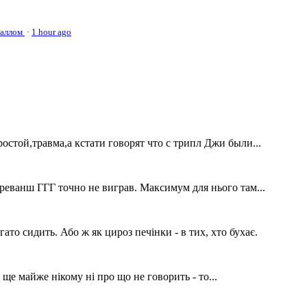
наллом
·
1 hour ago
стой,травма,а кстати говорят что с трипл Джи были...
реванш ГГГ точно не виграв. Максимум для нього там...
гато сидить. Або ж як цироз печінки - в тих, хто бухає.
ще майже нікому ні про що не говорить - то...