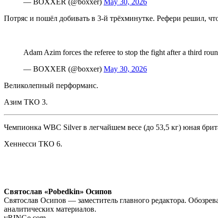
— BOXXER (@boxxer)
May 30, 2026
Потряс и пошёл добивать в 3-й трёхминутке. Рефери решил, чт
Adam Azim forces the referee to stop the fight after a third ro
— BOXXER (@boxxer)
May 30, 2026
Великолепный перформанс.
Азим ТКО 3.
Чемпионка WBC Silver в легчайшем весе (до 53,5 кг) юная бри
Хеннесси ТКО 6.
Святослав «Pobedkin» Осипов
Святослав Осипов — заместитель главного редактора. Обозрева
аналитических материалов.
vRINGe.com