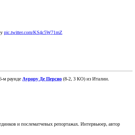
ey
pic.twitter.com/KS4c5W71mZ
 6-м раунде
Аурору Де Персио
(8-2, 3 КО) из Италии.
оединков и послематчевых репортажах. Интервьюер, автор