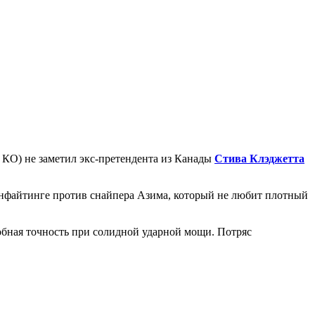
2 КО) не заметил экс-претендента из Канады
Стива Клэджетта
инфайтинге против снайпера Азима, который не любит плотный
обная точность при солидной ударной мощи. Потряс