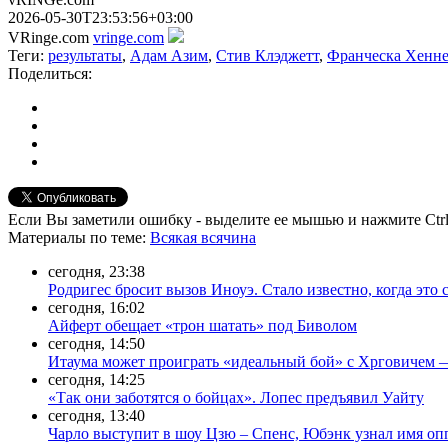
2026-05-30T23:53:56+03:00
VRinge.com
vringe.com
Теги:
результаты
,
Адам Азим
,
Стив Клэджетт
,
Франческа Хенне
Поделиться:
Если Вы заметили ошибку - выделите ее мышью и нажмите Ctrl
Материалы
по теме
:
Всякая всячина
сегодня, 23:38
Родригес бросит вызов Иноуэ. Стало известно, когда это 
сегодня, 16:02
Айферт обещает «трон шатать» под Биволом
сегодня, 14:50
Итаума может проиграть «идеальный бой» с Хрговичем 
сегодня, 14:25
«Так они заботятся о бойцах». Лопес предъявил Уайту
сегодня, 13:40
Чарло выступит в шоу Цзю – Спенс, Юбэнк узнал имя оп