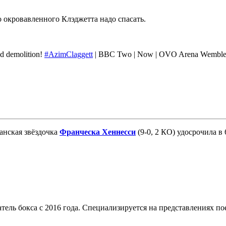
о окровавленного Клэджетта надо спасать.
und demolition!
#AzimClaggett
| BBC Two | Now | OVO Arena Wembl
танская звёздочка
Франческа Хеннесси
(9-0, 2 КО) удосрочила в
тель бокса с 2016 года. Специализируется на представлениях п