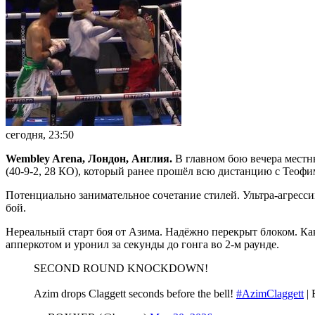
сегодня, 23:50
Wembley Arena, Лондон, Англия.
В главном бою вечера местны
(40-9-2, 28 КО), который ранее прошёл всю дистанцию с Теоф
Потенциально занимательное сочетание стилей. Ультра-агресс
бой.
Нереальный старт боя от Азима. Надёжно перекрыт блоком. Ка
апперкотом и уронил за секунды до гонга во 2-м раунде.
SECOND ROUND KNOCKDOWN!
Azim drops Claggett seconds before the bell!
#AzimClaggett
| 