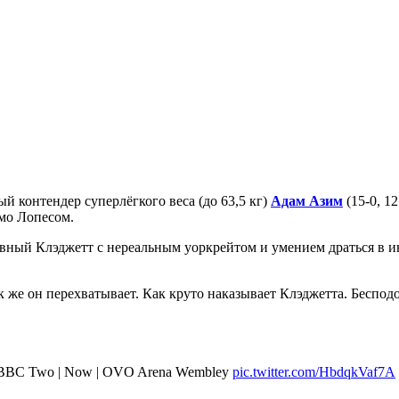
й контендер суперлёгкого веса (до 63,5 кг)
Адам Азим
(15-0, 1
имо Лопесом.
ивный Клэджетт с нереальным уоркрейтом и умением драться в 
к же он перехватывает. Как круто наказывает Клэджетта. Беспод
BBC Two | Now | OVO Arena Wembley
pic.twitter.com/HbdqkVaf7A