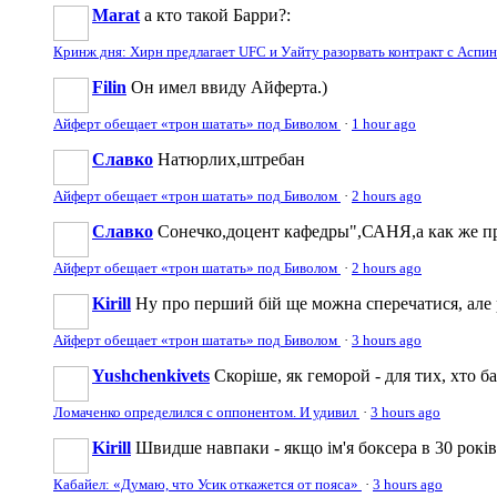
Marat
а кто такой Барри?:
Кринж дня: Хирн предлагает UFC и Уайту разорвать контракт с Аспи
Filin
Он имел ввиду Айферта.)
Айферт обещает «трон шатать» под Биволом
·
1 hour ago
Славко
Натюрлих,штребан
Айферт обещает «трон шатать» под Биволом
·
2 hours ago
Славко
Сонечко,доцент кафедры",САНЯ,а как же про
Айферт обещает «трон шатать» под Биволом
·
2 hours ago
Kirill
Ну про перший бій ще можна сперечатися, але 
Айферт обещает «трон шатать» под Биволом
·
3 hours ago
Yushchenkivets
Скоріше, як геморой - для тих, хто ба
Ломаченко определился с оппонентом. И удивил
·
3 hours ago
Kirill
Швидше навпаки - якщо ім'я боксера в 30 років 
Кабайел: «Думаю, что Усик откажется от пояса»
·
3 hours ago