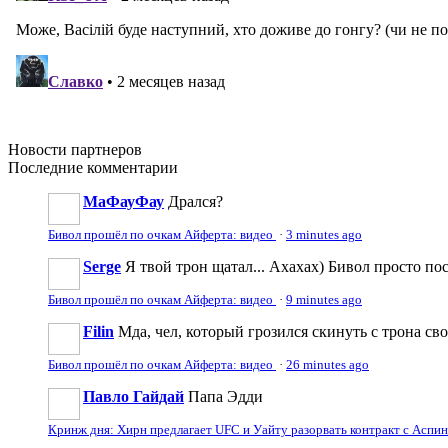
Новости
партнеров
Последние
комментарии
МаФауФау
Дрался?
Бивол прошёл по очкам Айферта: видео
·
3 minutes ago
Serge
Я твой трон щатал... Ахахах) Бивол просто по
Бивол прошёл по очкам Айферта: видео
·
9 minutes ago
Filin
Мда, чел, который грозился скинуть с трона сво
Бивол прошёл по очкам Айферта: видео
·
26 minutes ago
Павло Гайдай
Папа Эдди
Кринж дня: Хирн предлагает UFC и Уайту разорвать контракт с Аспи