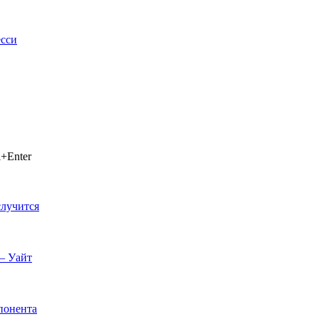
сси
+Enter
случится
— Уайт
понента