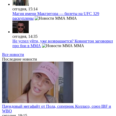
сегодня, 15:14
Магия имени Макгрегора — билеты на UFC 329
раскуплены
MMA
сегодня, 14:35
Не успел уйти, уже возвращается? Ковингтон заговорил
про бои в ММА
MMA
Все новости
Последние
новости
Паундовый мегафайт от Пола, соперник Колласо, союз IBF и
WBO
сегодня, 19:15