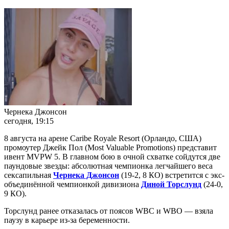
Чернека Джонсон
сегодня, 19:15
8 августа на арене Caribe Royale Resort (Орландо, США)
промоутер Джейк Пол (Most Valuable Promotions) представит
ивент MVPW 5. В главном бою в очной схватке сойдутся две
паундовые звезды: абсолютная чемпионка легчайшего веса
сексапильная
Чернека Джонсон
(19-2, 8 КО) встретится с экс-
объединённой чемпионкой дивизиона
Диной Торслунд
(24-0,
9 КО).
Торслунд ранее отказалась от поясов WBC и WBO — взяла
паузу в карьере из-за беременности.