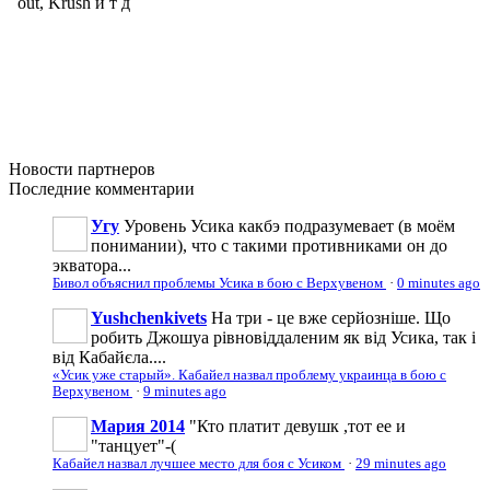
Новости
партнеров
Последние
комментарии
Угу
Уровень Усика какбэ подразумевает (в моём
понимании), что с такими противниками он до
экватора...
Бивол объяснил проблемы Усика в бою с Верхувеном
·
0 minutes ago
Yushchenkivets
На три - це вже серйозніше. Що
робить Джошуа рівновіддаленим як від Усика, так і
від Кабайєла....
«Усик уже старый». Кабайел назвал проблему украинца в бою с
Верхувеном
·
9 minutes ago
Мария 2014
"Кто платит девушк ,тот ее и
"танцует"-(
Кабайел назвал лучшее место для боя с Усиком
·
29 minutes ago