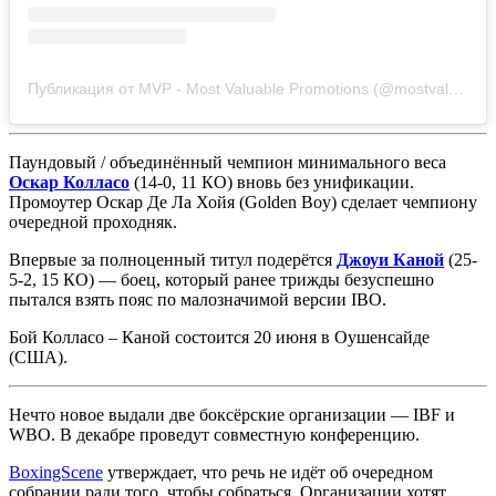
Публикация от MVP - Most Valuable Promotions (@mostvaluablepromotions)
Паундовый / объединённый чемпион минимального веса
Оскар Колласо
(14-0, 11 КО) вновь без унификации.
Промоутер Оскар Де Ла Хойя (Golden Boy) сделает чемпиону
очередной проходняк.
Впервые за полноценный титул подерётся
Джоуи Каной
(25-
5-2, 15 КО) — боец, который ранее трижды безуспешно
пытался взять пояс по малозначимой версии IBO.
Бой Колласо – Каной состоится 20 июня в Оушенсайде
(США).
Нечто новое выдали две боксёрские организации — IBF и
WBO. В декабре проведут совместную конференцию.
BoxingScene
утверждает, что речь не идёт об очередном
собрании ради того, чтобы собраться. Организации хотят