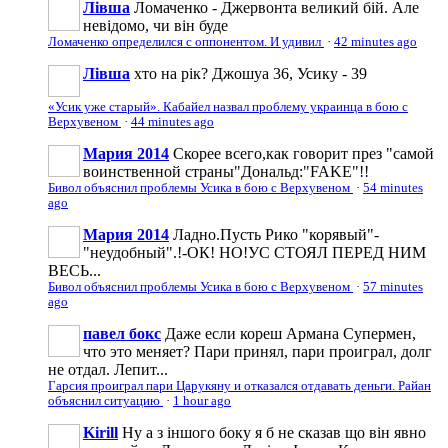
Лівша
Ломаченко - Джервонта великий бій. Але
невідомо, чи він буде
Ломаченко определился с оппонентом. И удивил
·
42 minutes ago
Лівша
хто на рік? Джошуа 36, Усику - 39
«Усик уже старый». Кабайел назвал проблему украинца в бою с
Верхувеном
·
44 minutes ago
Мария 2014
Скорее всего,как говорит през "самой
воинственной страны"Дональд:"FAKE"!!
Бивол объяснил проблемы Усика в бою с Верхувеном
·
54 minutes
ago
Мария 2014
Ладно.Пусть Рико "корявый"-
"неудобный".!-ОК! НО!УС СТОЯЛ ПЕРЕД НИМ
ВЕСЬ...
Бивол объяснил проблемы Усика в бою с Верхувеном
·
57 minutes
ago
павел бокс
Даже если кореш Армана Супермен,
что это меняет? Пари принял, пари проиграл, долг
не отдал. Лепит...
Гарсия проиграл пари Царукяну и отказался отдавать деньги. Райан
объяснил ситуацию
·
1 hour ago
Kirill
Ну а з іншого боку я б не сказав що він явно