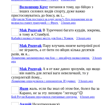
Володимир Круг
питання в тому, що бійцю з
інших силових видів спорту, дуже важко
пристосовуватись до боксу, як і...
«Неужели Усик постарел за одну ночь?» Его поражение из-за
возраста станет трагедией — Фроч
·
3 hours ago
Mak Poznyak
В Туреччині багато курдів, зокрема,
в тому ж Стамбулі.
Кабайел назвал лучшее место для боя с Усиком
·
3 hours ago
Mak Poznyak
Пару влучань нижче ватерлінії ролі
не зіграють, а от бити по яйцях кілька десятків
разів, як я...
Ломаченко запланировал два боя — инсайдер назвал имена
·
3 hours
ago
Mak Poznyak
А я от вже давно зрозумів, що якщо
він навіть для легкої ваги невеличкий, то у
суперлегкій йому...
Ломаченко определился с оппонентом. И удивил
·
3 hours ago
Яков
жаль. если бы знал об этом бое, болел бы за
Карано, не за эту липовую "легенду"😑
Бой Роузи-Карано продлился считанные секунды
·
4 hours ago
Андрій
Недотренувався)