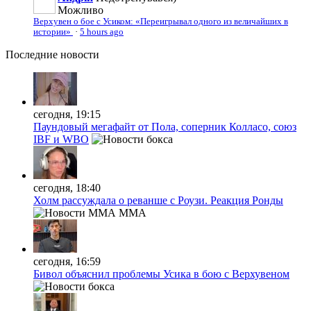
Можливо
Верхувен о бое с Усиком: «Переигрывал одного из величайших в
истории»
·
5 hours ago
Последние
новости
сегодня, 19:15
Паундовый мегафайт от Пола, соперник Колласо, союз
IBF и WBO
сегодня, 18:40
Холм рассуждала о реванше с Роузи. Реакция Ронды
MMA
сегодня, 16:59
Бивол объяснил проблемы Усика в бою с Верхувеном