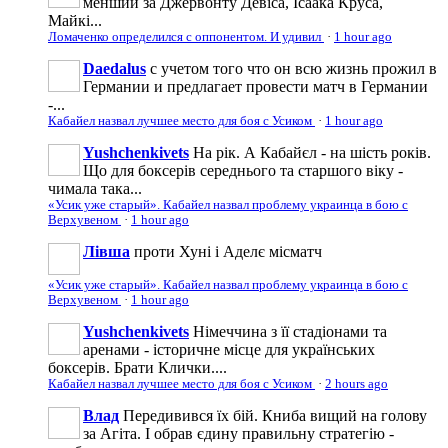
менший за Джервонту Девіса, Ісаака Круса,
Майкі...
Ломаченко определился с оппонентом. И удивил
·
1 hour ago
Daedalus
с учетом того что он всю жизнь прожил в
Германии и предлагает провести матч в Германии
-...
Кабайел назвал лучшее место для боя с Усиком
·
1 hour ago
Yushchenkivets
На рік. А Кабайєл - на шість років.
Що для боксерів середнього та старшого віку -
чимала така...
«Усик уже старый». Кабайел назвал проблему украинца в бою с
Верхувеном
·
1 hour ago
Лівша
проти Хуні і Аделє місматч
«Усик уже старый». Кабайел назвал проблему украинца в бою с
Верхувеном
·
1 hour ago
Yushchenkivets
Німеччина з її стадіонами та
аренами - історичне місце для українських
боксерів. Брати Клички....
Кабайел назвал лучшее место для боя с Усиком
·
2 hours ago
Влад
Передивився їх бій. Книба вищий на голову
за Агіта. І обрав єдину правильну стратегію -