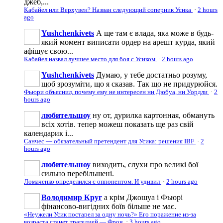
джеб,...
Кабайел или Верхувен? Назван следующий соперник Усика
·
2 hours
ago
Yushchenkivets
А ще там є влада, яка може в будь-
який момент виписати ордер на арешт курда, який
афішує свою...
Кабайел назвал лучшее место для боя с Усиком
·
2 hours ago
Yushchenkivets
Думаю, у тебе достатньо розуму,
щоб зрозуміти, що я сказав. Так що не придурюйся.
Фьюри объяснил, почему ему не интересен ни Дюбуа, ни Уордли
·
2
hours ago
любительшоу
ну от, дурилка картонная, обмануть
всіх хотів. тепер можеш показать ще раз свій
календарик і...
Санчес — обязательный претендент для Усика: решения IBF
·
2
hours ago
любительшоу
виходить, слухи про великі бої
сильно перебільшені.
Ломаченко определился с оппонентом. И удивил
·
2 hours ago
Володимир Круг
а крім Джошуа і Фьюрі
фінансово-вигідних боїв більше не має.
«Неужели Усик постарел за одну ночь?» Его поражение из-за
возраста станет трагедией — Фроч
·
3 hours ago