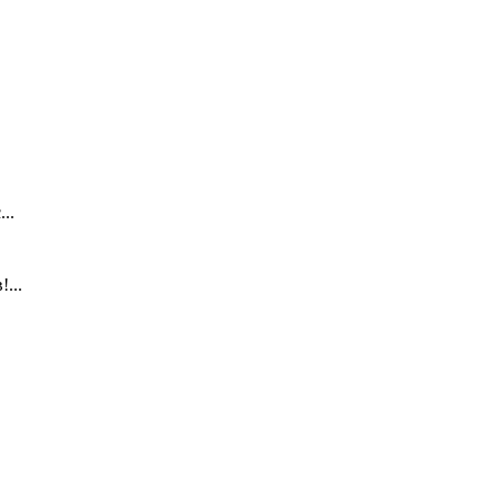
..
...