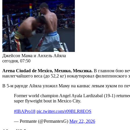
Джейсон Мама и Анхель Айяла
сегодня, 07:50
Arena Ciudad de Mexico,
Мехико
,
Мексика
.
В главном бою ве
наилегчайшего веса (до 52,2 кг) нокаутировал филиппинского 
В 5-м раунде Айяла уложил Маму на канвас левым хуком по пе
Former world champion Angel Ayala Lardizabal (19-1) returned 
super flyweight bout in Mexico City.
#IBAPro18
pic.twitter.com/r09BLR8EOS
— Permante (@PermantexG)
May 22, 2026