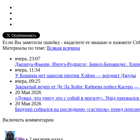
Если Вы заметили ошибку - выделите ее мышью и нажмите Ctrl
Материалы
по теме
:
Всякая всячина
вчера, 23:07
Джошуа-Фьюри, Иноуэ-Родригес, Бивол-Бенавидес. Хирн п
вчера, 11:34
У Кишона нет шансов против Хэйни — вердикт Джуды
вчера, 09:25
Закрытый вечер от Де Ла Хойи: Кабрера побил Касеро —
20 Мая 2026
«Думал, что унесу это с собой в могилу». Уорд призналс
20 Мая 2026
Броунер собрался на последнюю «гастроль» перед пенсие
Включить комментарии