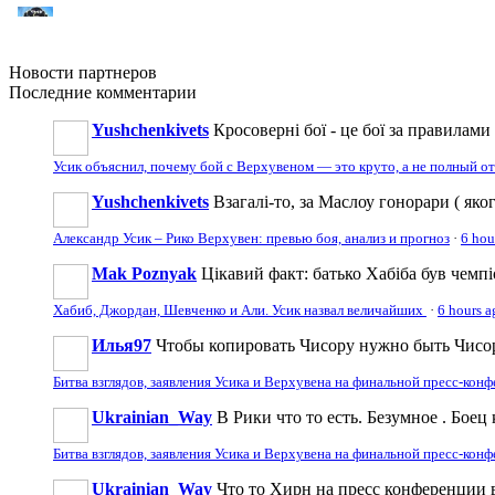
Новости
партнеров
Последние
комментарии
Yushchenkivets
Кросоверні бої - це бої за правилами
Усик объяснил, почему бой с Верхувеном — это круто, а не полный о
Yushchenkivets
Взагалі-то, за Маслоу гонорари ( яког
Александр Усик – Рико Верхувен: превью боя, анализ и прогноз
·
6 hou
Mak Poznyak
Цікавий факт: батько Хабіба був чемпі
Хабиб, Джордан, Шевченко и Али. Усик назвал величайших
·
6 hours a
Илья97
Чтобы копировать Чисору нужно быть Чисор
Битва взглядов, заявления Усика и Верхувена на финальной пресс-кон
Ukrainian_Way
В Рики что то есть. Безумное . Боец 
Битва взглядов, заявления Усика и Верхувена на финальной пресс-кон
Ukrainian_Way
Что то Хирн на пресс конференции