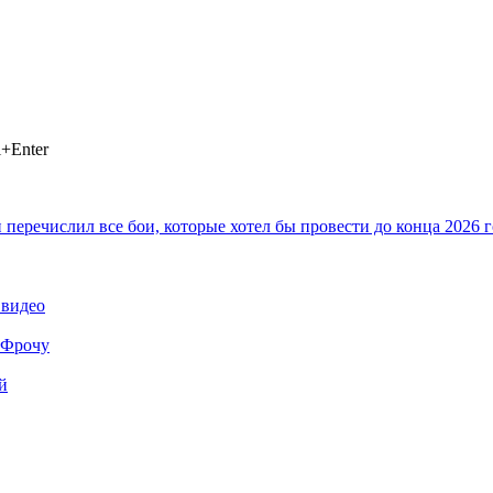
+Enter
еречислил все бои, которые хотел бы провести до конца 2026 г
 видео
я Фрочу
й