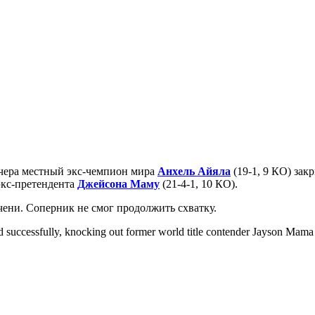
чера местный экс-чемпион мира
Анхель Айяла
(19-1, 9 КО) за
экс-претендента
Джейсона Маму
(21-4-1, 10 КО).
чени. Соперник не смог продолжить схватку.
successfully, knocking out former world title contender Jayson Mama (2