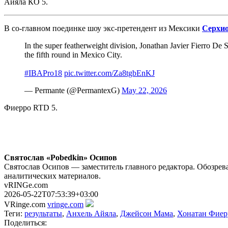
Айяла КО 5.
В со-главном поединке шоу экс-претендент из Мексики
Серхио
In the super featherweight division, Jonathan Javier Fierro De 
the fifth round in Mexico City.
#IBAPro18
pic.twitter.com/Za8tgbEnKJ
— Permante (@PermantexG)
May 22, 2026
Фиерро RTD 5.
Святослав «Pobedkin» Осипов
Святослав Осипов — заместитель главного редактора. Обозрева
аналитических материалов.
vRINGe.com
2026-05-22T07:53:39+03:00
VRinge.com
vringe.com
Теги:
результаты
,
Анхель Айяла
,
Джейсон Мама
,
Хонатан Фиер
Поделиться: