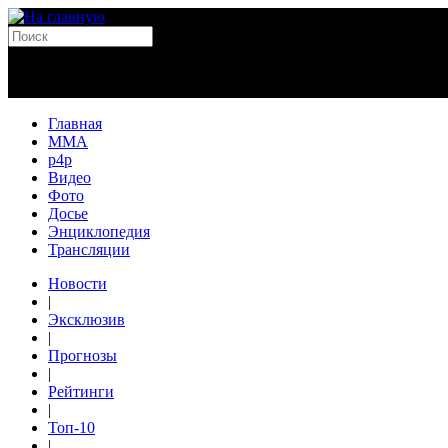
Главная
MMA
p4p
Видео
Фото
Досье
Энциклопедия
Трансляции
Новости
|
Эксклюзив
|
Прогнозы
|
Рейтинги
|
Топ-10
|