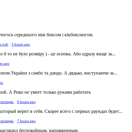
 чогось середнього між боксом і кікбоксингом.
тстой
·
5 hours ago
о б то не було розміру ) - це основа. Або одразу вище за...
rs ago
оном України з самбо та дзюдо. А дядько, виступаючи за...
go
ой. А Рико не умеет только руками работать
ференции
·
6 hours ago
который верит в себя. Скорее всего с первых раундах будет...
ференции
·
7 hours ago
 выглядил беспокойным, напряженным.