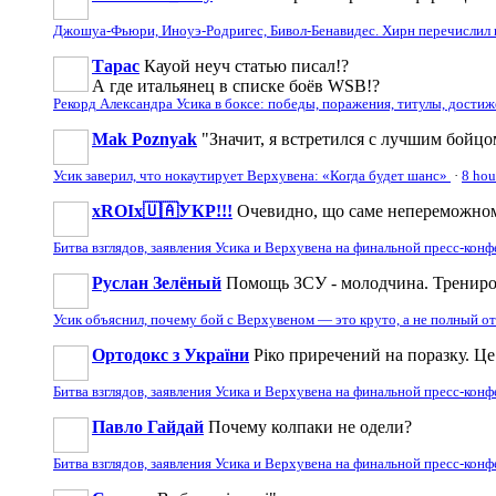
Джошуа-Фьюри, Иноуэ-Родригес, Бивол-Бенавидес. Хирн перечислил в
Тарас
Кауой неуч статью писал!?
А где итальянец в списке боёв WSB!?
Рекорд Александра Усика в боксе: победы, поражения, титулы, дости
Mak Poznyak
"Значит, я встретился с лучшим бойцом
Усик заверил, что нокаутирует Верхувена: «Когда будет шанс»
·
8 hou
xROIx🇺🇦УКР!!!
Очевидно, що саме непереможному
Битва взглядов, заявления Усика и Верхувена на финальной пресс-кон
Руслан Зелёный
Помощь ЗСУ - молодчина. Тренирова
Усик объяснил, почему бой с Верхувеном — это круто, а не полный о
Ортодокс з України
Ріко приречений на поразку. Це 
Битва взглядов, заявления Усика и Верхувена на финальной пресс-кон
Павло Гайдай
Почему колпаки не одели?
Битва взглядов, заявления Усика и Верхувена на финальной пресс-кон