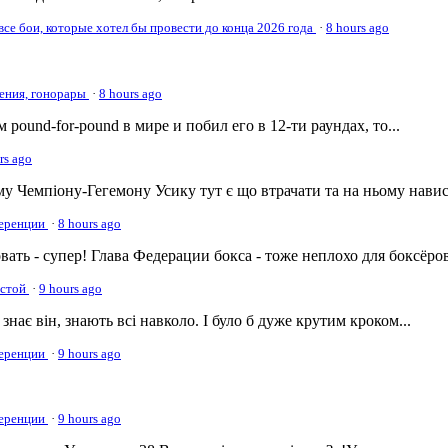
се бои, которые хотел бы провести до конца 2026 года
·
8 hours ago
жения, гонорары
·
8 hours ago
 pound-for-pound в мире и побил его в 12-ти раундах, то...
rs ago
 Чемпіону-Гегемону Усику тут є що втрачати та на ньому навис.
ференции
·
8 hours ago
ть - супер! Глава Федерации бокса - тоже неплохо для боксёров!
тстой
·
9 hours ago
знає він, знають всі навколо. І було б дуже крутим кроком...
ференции
·
9 hours ago
ференции
·
9 hours ago