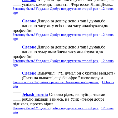
успіхи, команди:-,постаті,:-Фергюсон,Ліппі,Дель...
Реваншу быть! Уордли и Дюбуа подерутся во второй раз
·
12 hours
ago
Славко
Дякую за довіру, ясно,я так і думав,бо
напевно часу як у всіх нема часу аналізувати,як
професійні...
Реваншу быть! Уордли и Дюбуа подерутся во второй раз
·
12 hours
ago
Славко
Дякую за довіру, ясно,я так і думав,бо
напевно чуму вмвхбнеиа часу аналізувати,як
професійні...
Реваншу быть! Уордли и Дюбуа подерутся во второй раз
·
12 hours
ago
Славко
Вымучил "!*Я думал он с братом выйдет!)
(Глаза на выкате",ещё бы афро " шевелюру и...
Кишон побил Олбрайта в реванше. Заявление победителя
·
12 hours
ago
Jebash_rusniu
Ставлю рідко, на чуйці, часами
роблю заклади з кимсь, на Усик -Фьюрі добре
піднявся, просто вірив...
Реваншу быть! Уордли и Дюбуа подерутся во второй раз
·
12 hours
ago