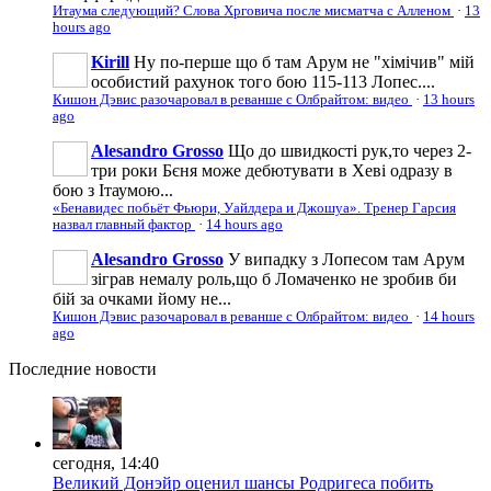
Итаума следующий? Слова Хрговича после мисматча с Алленом
·
13
hours ago
Kirill
Ну по-перше що б там Арум не "хімічив" мій
особистий рахунок того бою 115-113 Лопес....
Кишон Дэвис разочаровал в реванше с Олбрайтом: видео
·
13 hours
ago
Alesandro Grosso
Що до швидкості рук,то через 2-
три роки Бєня може дебютувати в Хеві одразу в
бою з Ітаумою...
«Бенавидес побьёт Фьюри, Уайлдера и Джошуа». Тренер Гарсия
назвал главный фактор
·
14 hours ago
Alesandro Grosso
У випадку з Лопесом там Арум
зіграв немалу роль,що б Ломаченко не зробив би
бій за очками йому не...
Кишон Дэвис разочаровал в реванше с Олбрайтом: видео
·
14 hours
ago
Последние
новости
сегодня, 14:40
Великий Донэйр оценил шансы Родригеса побить