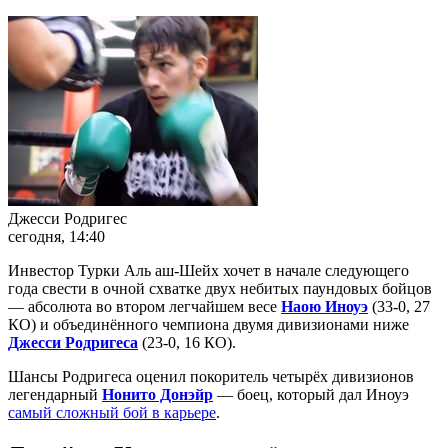
Джесси Родригес
сегодня, 14:40
Инвестор Турки Аль аш-Шейх хочет в начале следующего
года свести в очной схватке двух небитых паундовых бойцов
— абсолюта во втором легчайшем весе
Наою Иноуэ
(33-0, 27
КО) и объединённого чемпиона двумя дивизионами ниже
Джесси Родригеса
(23-0, 16 КО).
Шансы Родригеса оценил покоритель четырёх дивизионов
легендарный
Нонито Донэйр
— боец, который дал Иноуэ
самый сложный бой в карьере
.