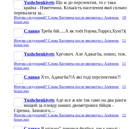
Yushchenkivets
Що ж до перспектив, то є така
країна - Німеччина. Кількість населення якої сильно
перевалила за...
Итаума следующий? Слова Хрговича после мисматча с Алленом
·
10
hours ago
Славко
Треба бій.....А як тобі Ітаума,Торрез,Хуні?)(
Итаума следующий? Слова Хрговича после мисматча с Алленом
·
11
hours ago
Yushchenkivets
Хргович. Але Аджагба, певно, теж.
Итаума следующий? Слова Хрговича после мисматча с Алленом
·
11
hours ago
Славко
Хто, Аджагба?!А які тоді перспективи?!
Итаума следующий? Слова Хрговича после мисматча с Алленом
·
11
hours ago
Yushchenkivets
Аде все ж він так само на два ранги
вищий за плеяду наших двометрових бійців -
Сіренка, Захожого,...
Итаума следующий? Слова Хрговича после мисматча с Алленом
·
12
hours ago
Славко
Я щільно" дивився футбол -ще у школі,:...-