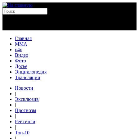
Главная
MMA
p4p
Видео
Фото
Досье
Энциклопедия
Трансляции
Новости
|
Эксклюзив
|
Прогнозы
|
Рейтинги
|
Топ-10
|