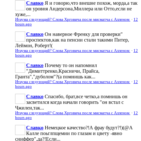
Славко
Я и говорю,что внешне похож, морда,а так
он уровня Андерсона,Миллера или Отто,если не
хуже,...
Итаума следующий? Слова Хрговича после мисматча с Алленом
·
12
hours ago
Славко
Он наверное Френку для проверки"
проспектов,как на пенсии стали такими Питер,
Леймон, Роберт!(
Итаума следующий? Слова Хрговича после мисматча с Алленом
·
12
hours ago
Славко
Почему то он напомнил
"Димиттренко,Красничи, Прайса,
Гранта","дуболом"?(а помнишь как...
Итаума следующий? Слова Хрговича после мисматча с Алленом
·
12
hours ago
Славко
Спасибо, брат,все четко,а помнишь он
засветился когда начали говорить "он встал с
Чжилеи,так...
Итаума следующий? Слова Хрговича после мисматча с Алленом
·
12
hours ago
Славко
Немецкое качество?!А фрау будут?!)(@А
Калле поьглпщемии по глазам и цвету -явно
сниффер",да?!Если...