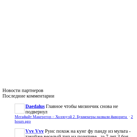
Новости
партнеров
Последние
комментарии
Daedalus
Главное чтобы мизинчик снова не
подвернул
Мегафайт Макгрегор – Холлоуэй 2. Букмекеры назвали фаворита
·
2
hours ago
Vvv Vvv
Руис похож на кунг фу панду из мульта -
такойже веселый тип на позитиве - за 7 лет 3 боя