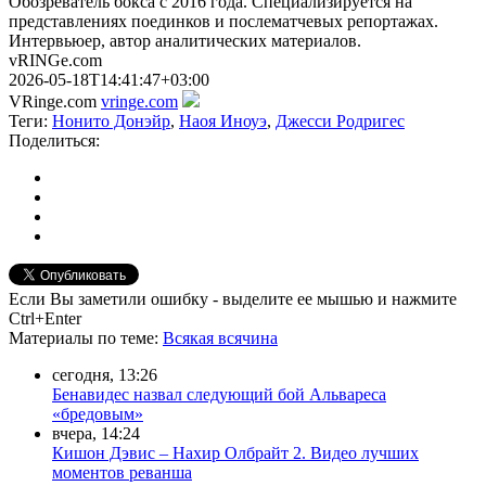
Обозреватель бокса с 2016 года. Специализируется на
представлениях поединков и послематчевых репортажах.
Интервьюер, автор аналитических материалов.
vRINGe.com
2026-05-18T14:41:47+03:00
VRinge.com
vringe.com
Теги:
Нонито Донэйр
,
Наоя Иноуэ
,
Джесси Родригес
Поделиться:
Если Вы заметили ошибку - выделите ее мышью и нажмите
Ctrl+Enter
Материалы
по теме
:
Всякая всячина
сегодня, 13:26
Бенавидес назвал следующий бой Альвареса
«бредовым»
вчера, 14:24
Кишон Дэвис – Нахир Олбрайт 2. Видео лучших
моментов реванша