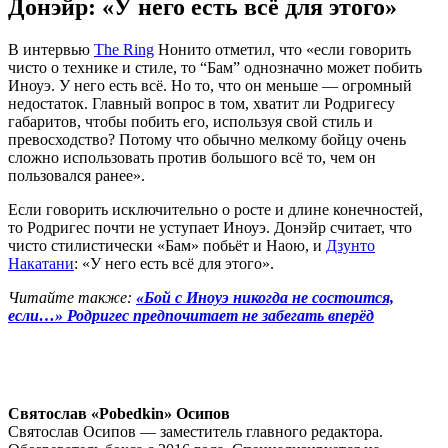
Донэйр: «У него есть всё для этого»
В интервью
The Ring
Нонито отметил, что «если говорить
чисто о технике и стиле, то “Бам” однозначно может побить
Иноуэ. У него есть всё. Но то, что он меньше — огромный
недостаток. Главный вопрос в том, хватит ли Родригесу
габаритов, чтобы побить его, используя свой стиль и
превосходство? Потому что обычно мелкому бойцу очень
сложно использовать против большого всё то, чем он
пользовался ранее».
Если говорить исключительно о росте и длине конечностей,
то Родригес почти не уступает Иноуэ. Донэйр считает, что
чисто стилистически «Бам» побьёт и Наою, и
Дзунто
Накатани
: «У него есть всё для этого».
Читайте также:
«Бой с Иноуэ никогда не состоится,
если…» Родригес предпочитает не забегать вперёд
Святослав «Pobedkin» Осипов
Святослав Осипов — заместитель главного редактора.