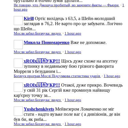
брутально й епічно зумів здолати...
Не говорю, что Джошуа пробитый, но зацените факты — Фьюри
·
1
hour ago
Kirill
Ортіс вихідець з 63,5, а Шейн-молодший
заглядав в 76,2. Не варто про це забувати. Логічно
що Шейн...
Мосли забил Богачука: видео
·
1 hour ago
Микола Пономаренко
Вже не допоможе.
Мосли забил Богачука: видео
·
1 hour ago
xROIx🇺🇦УКР!!!
Щось дуже схоже на апсетну
зупинку в недавньому бою грізного фаворита
Морреля з безуданим і...
Богачук програв Мослі Підсумкова статистика ударів
·
1 hour ago
xROIx🇺🇦УКР!!!
Отакої, дуже прикро. Вочевидь
у свій 31 рік Сергій вже проминув найвищу
кар'єрну точку за...
Мосли забил Богачука: видео
·
1 hour ago
Yushchenkivets
Мейвезером Ломаченко не міг
стати - надто вузьке поле ваг ( а дивізіонів, де він
був би, як риба...
Мосли забил Богачука: видео
·
1 hour ago