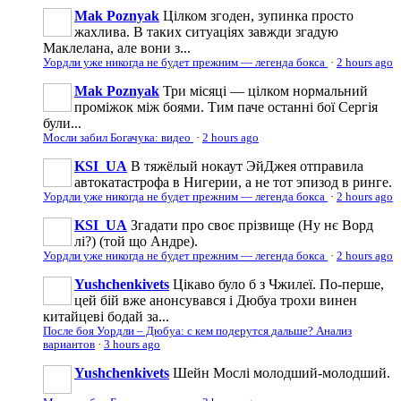
Mak Poznyak
Цілком згоден, зупинка просто
жахлива. В таких ситуаціях завжди згадую
Маклелана, але вони з...
Уордли уже никогда не будет прежним — легенда бокса
·
2 hours ago
Mak Poznyak
Три місяці — цілком нормальний
проміжок між боями. Тим паче останні бої Сергія
були...
Мосли забил Богачука: видео
·
2 hours ago
KSI_UA
В тяжёлый нокаут ЭйДжея отправила
автокатастрофа в Нигерии, а не тот эпизод в ринге.
Уордли уже никогда не будет прежним — легенда бокса
·
2 hours ago
KSI_UA
Згадати про своє прізвище (Ну нє Ворд
лі?) (той що Андре).
Уордли уже никогда не будет прежним — легенда бокса
·
2 hours ago
Yushchenkivets
Цікаво було б з Чжилеї. По-перше,
цей бій вже анонсувався і Дюбуа трохи винен
китайцеві бодай за...
После боя Уордли – Дюбуа: с кем подерутся дальше? Анализ
вариантов
·
3 hours ago
Yushchenkivets
Шейн Мослі молодший-молодший.