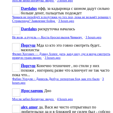
Мосли забил Богачука: видео
·
3 hours ago
Daedalus
пфф, за кадыровца с шоном дадут сильно
больше денег, пальцетык подождет
Чимаев не перейдёт в полутяжи до тех пор, пока не возьмёт реванш у
Стриклэнда? Заявление бойца
·
3 hours ago
Daedalus
раскруточка началась
Не волк, а пудель — Коста бросил вызов Чимаеву
·
3 hours ago
Йоргуш
Мда хз кто это говно смотреть будет..
мазохисты
Филип Хргович — Дэвид Аллен: дата, кард шоу, где и когда смотреть
прямую трансляцию
·
3 hours ago
Йоргуш
Конечно техничнее , но стили у них
похожи , нигериец разве что клинчует не так часто
пока что...
Фабио Уордли – Даниэль Дюбуа: репортаж боя, как это было
·
3
hours ago
Ярославчик
Дно
Мосли забил Богачука: видео
·
4 hours ago
alex amor
да, Вася же чисто отпрыгивал по
любительски да и в ближней не силен был - собсно