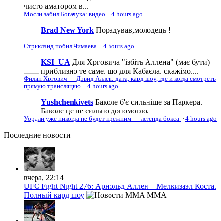
чисто аматором в...
Мосли забил Богачука: видео
·
4 hours ago
Brad New York
Порадував,молодець !
Стриклэнд побил Чимаева
·
4 hours ago
KSI_UA
Для Хрговича "ізбіть Аллена" (має бути)
приблизно те саме, що для Кабаєла, скажімо,...
Филип Хргович — Дэвид Аллен: дата, кард шоу, где и когда смотреть
прямую трансляцию
·
4 hours ago
Yushchenkivets
Баколе б'є сильніше за Паркера.
Баколе це не сильно допомогло.
Уордли уже никогда не будет прежним — легенда бокса
·
4 hours ago
Последние
новости
вчера, 22:14
UFC Fight Night 276: Арнольд Аллен – Мелкизаэл Коста.
Полный кард шоу
MMA