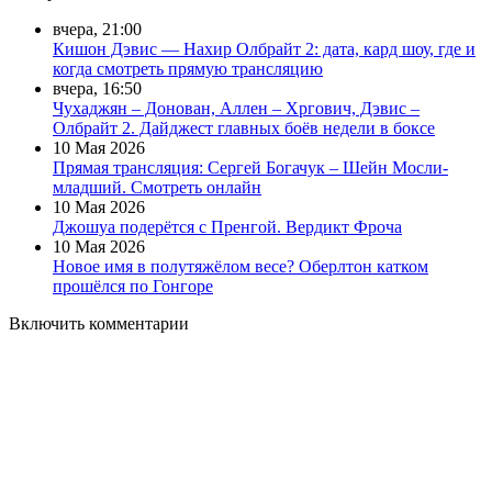
вчера, 21:00
Кишон Дэвис — Нахир Олбрайт 2: дата, кард шоу, где и
когда смотреть прямую трансляцию
вчера, 16:50
Чухаджян – Донован, Аллен – Хргович, Дэвис –
Олбрайт 2. Дайджест главных боёв недели в боксе
10 Мая 2026
Прямая трансляция: Сергей Богачук – Шейн Мосли-
младший. Смотреть онлайн
10 Мая 2026
Джошуа подерётся с Пренгой. Вердикт Фроча
10 Мая 2026
Новое имя в полутяжёлом весе? Оберлтон катком
прошёлся по Гонгоре
Включить комментарии