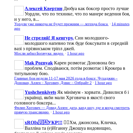
Алексей Квертин
Дюбуа как боксер просто лучше
Уордли, что по технике, что по манере ведения боя,
и у него, в...
Уордли уже никогда не будет прежним — легенда бокса
·
14 minutes
ago
Не стреляй! Я кенгуру.
Син молодшого-
молодшого напевно теж буде боксувати в середній
вазі з прізвиськом тріпл джей.
Мосли забил Богачука: видео
·
1 hour ago
Mak Poznyak
Карен розмотає Доновона без
проблем. Сподіваюся, потім розмотає і Крокера в
титульному бою.
Главные бои недели 11-17 мая 2026 года в боксе: Чухаджян –
Донован, Аллен – Хргович, Дэвис – Олбрайт 2
·
1 hour ago
Yushchenkivets
Як мінімум - хорвати. Дивилися б і
українці, якби мали Хрговича в якості свого
головного боксера...
Филип Хргович — Дэвид Аллен: дата, кард шоу, где и когда смотреть
прямую трансляцию
·
1 hour ago
xROIx🇺🇦УКР!!!
☝🏼Хм, джонсона, Кличка,
Валліна та (е)Нганну Джошуа видовищно,