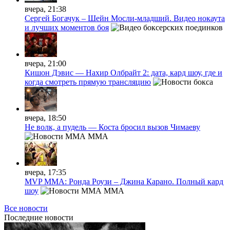
вчера, 21:38
Сергей Богачук – Шейн Мосли-младший. Видео нокаута
и лучших моментов боя
вчера, 21:00
Кишон Дэвис — Нахир Олбрайт 2: дата, кард шоу, где и
когда смотреть прямую трансляцию
вчера, 18:50
Не волк, а пудель — Коста бросил вызов Чимаеву
MMA
вчера, 17:35
MVP MMA: Ронда Роузи – Джина Карано. Полный кард
шоу
MMA
Все новости
Последние
новости