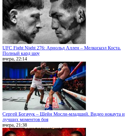
UFC Fight Night 276: Арнольд Аллен – Мелкизаэл Коста.
Полный кард шоу
вчера, 22:14
Сергей Богачук – Шейн Мосли-младший. Видео нокаута и
лучших моментов боя
вчера, 21:38