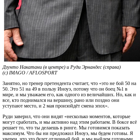
Дзунто Накатани (в центре) и Руди Эрнандес (справа)
(с) IMAGO / AFLOSPORT
Занятно, но тренер претендента считает, что «это не бой 50 на
50. Это 51 на 49 в пользу Иноуэ, потому что он боец №1 в
мире, и мы уважаем его, как одного из величайших. Но, как и
все, кто поднимался на вершину, рано или поздно они
уступают место, и 2 мая произойдёт смена эпох».
Руди заверил, что они видят «несколько моментов, которые
могут сработать, и мы активно над этим работаем. В боксе всё
решает то, что ты делаешь в ринге. Мы готовимся показать
максимум. Что бы ни предложил Иноуэ, мы будем готовы. Я
уверен, что это будет отличный бой, и мы выйдем готовыми