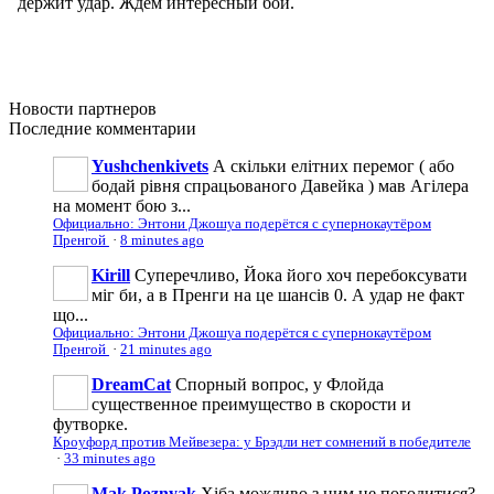
Новости
партнеров
Последние
комментарии
Yushchenkivets
А скільки елітних перемог ( або
бодай рівня спрацьованого Давейка ) мав Агілера
на момент бою з...
Официально: Энтони Джошуа подерётся с супернокаутёром
Пренгой
·
8 minutes ago
Kirill
Cуперечливо, Йока його хоч перебоксувати
міг би, а в Пренги на це шансів 0. А удар не факт
що...
Официально: Энтони Джошуа подерётся с супернокаутёром
Пренгой
·
21 minutes ago
DreamCat
Спорный вопрос, у Флойда
существенное преимущество в скорости и
футворке.
Кроуфорд против Мейвезера: у Брэдли нет сомнений в победителе
·
33 minutes ago
Mak Poznyak
Хіба можливо з ним не погодитися?