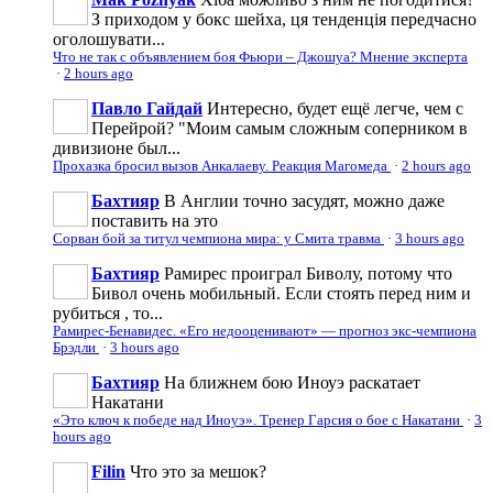
З приходом у бокс шейха, ця тенденція передчасно
оголошувати...
Что не так с объявлением боя Фьюри – Джошуа? Мнение эксперта
·
2 hours ago
Павло Гайдай
Интересно, будет ещё легче, чем с
Перейрой? "Моим самым сложным соперником в
дивизионе был...
Прохазка бросил вызов Анкалаеву. Реакция Магомеда
·
2 hours ago
Бахтияр
В Англии точно засудят, можно даже
поставить на это
Сорван бой за титул чемпиона мира: у Смита травма
·
3 hours ago
Бахтияр
Рамирес проиграл Биволу, потому что
Бивол очень мобильный. Если стоять перед ним и
рубиться , то...
Рамирес-Бенавидес. «Его недооценивают» — прогноз экс-чемпиона
Брэдли
·
3 hours ago
Бахтияр
На ближнем бою Иноуэ раскатает
Накатани
«Это ключ к победе над Иноуэ». Тренер Гарсия о бое с Накатани
·
3
hours ago
Filin
Что это за мешок?