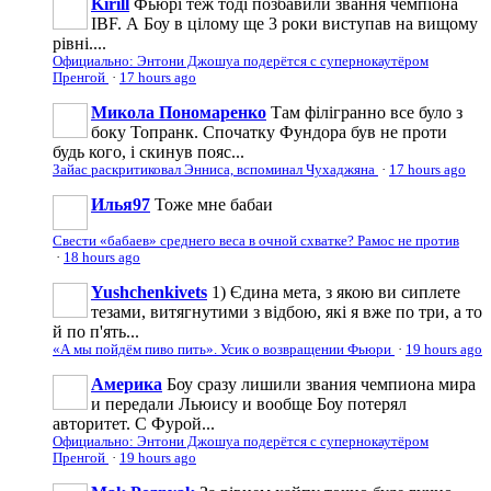
Kirill
Фьюрі теж тоді позбавили звання чемпіона
IBF. А Боу в цілому ще 3 роки виступав на вищому
рівні....
Официально: Энтони Джошуа подерётся с супернокаутёром
Пренгой
·
17 hours ago
Микола Пономаренко
Там філігранно все було з
боку Топранк. Спочатку Фундора був не проти
будь кого, і скинув пояс...
Зайас раскритиковал Энниса, вспоминал Чухаджяна
·
17 hours ago
Илья97
Тоже мне бабаи
Свести «бабаев» среднего веса в очной схватке? Рамос не против
·
18 hours ago
Yushchenkivets
1) Єдина мета, з якою ви сиплете
тезами, витягнутими з відбою, які я вже по три, а то
й по п'ять...
«А мы пойдём пиво пить». Усик о возвращении Фьюри
·
19 hours ago
Америка
Боу сразу лишили звания чемпиона мира
и передали Льюису и вообще Боу потерял
авторитет. С Фурой...
Официально: Энтони Джошуа подерётся с супернокаутёром
Пренгой
·
19 hours ago