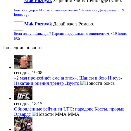
Mak Poznyak
За рівнем хайпу точно буде гучно.
Бой Уайлдер – Миллер стал ещё ближе? Заявление Джаррелла
·
19
hours ago
Mak Poznyak
Давай вже з Ромеро.
Бенн или унификация? Гарсия определился с оппонентом
·
19 hours
ago
Последние
новости
сегодня, 19:08
«2 мая произойдёт смена эпох». Шансы в бою Иноуэ-
Накатани оценил тренер Дзунто
сегодня, 18:15
Обновлённые рейтинги UFC: парадокс Косты, прорыв
Эдвардс
MMA