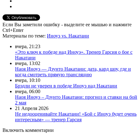
Если Вы заметили ошибку - выделите ее мышью и нажмите
Ctrl+Enter
Материалы
по теме
:
Иноуэ vs. Накатани
вчера, 21:23
«Это ключ к победе над Иноуэ». Тренер Гарсия о бое с
Накатани
вчера, 13:02
Наоя Иноуэ — Дзунто Накатани: дата, кард шоу, где и
когда смотреть прямую трансляцию
вчера, 10:10
Брэдли не уверен в победе Иноуэ над Накатани
вчера, 06:00
Наоя Иноуэ – Дзунто Накатани: прогноз и ставки на бой
2 мая
21 Апреля 2026
Не недооценивайте Накатани! «Бой с Иноуэ будет очень
интересным» — тренер Гарсия
Включить комментарии