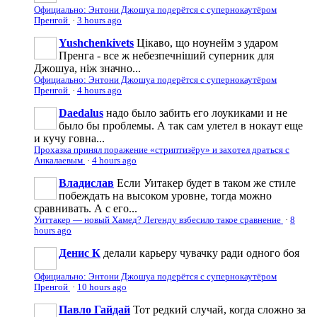
Официально: Энтони Джошуа подерётся с супернокаутёром
Пренгой
·
3 hours ago
Yushchenkivets
Цікаво, що ноунейм з ударом
Пренга - все ж небезпечніший суперник для
Джошуа, ніж значно...
Официально: Энтони Джошуа подерётся с супернокаутёром
Пренгой
·
4 hours ago
Daedalus
надо было забить его лоукиками и не
было бы проблемы. А так сам улетел в нокаут еще
и кучу говна...
Прохазка принял поражение «стриптизёру» и захотел драться с
Анкалаевым
·
4 hours ago
Владислав
Если Уитакер будет в таком же стиле
побеждать на высоком уровне, тогда можно
сравнивать. А с его...
Уиттакер — новый Хамед? Легенду взбесило такое сравнение
·
8
hours ago
Денис К
делали карьеру чувачку ради одного боя
Официально: Энтони Джошуа подерётся с супернокаутёром
Пренгой
·
10 hours ago
Павло Гайдай
Тот редкий случай, когда сложно за