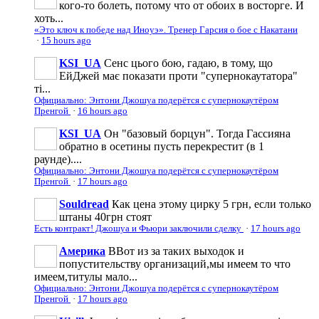
кого-то болеть, потому что от обоих в восторге. И
хоть...
«Это ключ к победе над Иноуэ». Тренер Гарсия о бое с Накатани
·
15 hours ago
KSI_UA
Сенс цього бою, гадаю, в тому, що
ЕйДжей має показати проти "супернокаутатора"
ті...
Официально: Энтони Джошуа подерётся с супернокаутёром
Пренгой
·
16 hours ago
KSI_UA
Он "базовый борцун". Тогда Гассияна
обратно в осетины пусть перекрестит (в 1
раунде)....
Официально: Энтони Джошуа подерётся с супернокаутёром
Пренгой
·
17 hours ago
Souldread
Как цена этому цирку 5 грн, если только
штаны 40грн стоят
Есть контракт! Джошуа и Фьюри заключили сделку
·
17 hours ago
Америка
ВВот из за таких выходок и
попустительству организаций,мы имеем то что
имеем,титулы мало...
Официально: Энтони Джошуа подерётся с супернокаутёром
Пренгой
·
17 hours ago