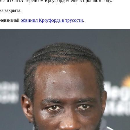
кса из США Теренсом Кроуфордом ещё в прошлом году.
ма закрыта.
 невзначай
обвинил Кроуфорда в трусости
.