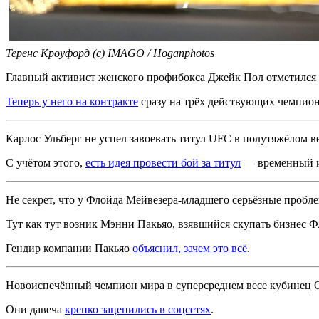
Теренс Кроуфорд (с) IMAGO / Hoganphotos
Главный активист женского профибокса Джейк Пол отметился
Теперь у него на контракте
сразу на трёх действующих чемпион
Карлос Ульберг не успел завоевать титул UFC в полутяжёлом ве
С учётом этого,
есть идея провести бой за титул
— временный и
Не секрет, что у Флойда Мейвезера-младшего серьёзные пробл
Тут как тут возник Мэнни Пакьяо, взявшийся скупать бизнес Ф
Гендир компании Пакьяо
объяснил, зачем это всё
.
Новоиспечённый чемпион мира в суперсреднем весе кубинец 
Они давеча
крепко зацепились в соцсетях
.