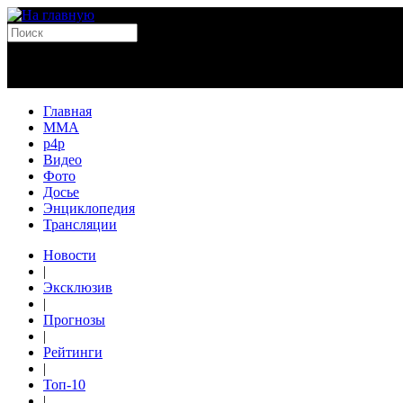
Главная
MMA
p4p
Видео
Фото
Досье
Энциклопедия
Трансляции
Новости
|
Эксклюзив
|
Прогнозы
|
Рейтинги
|
Топ-10
|