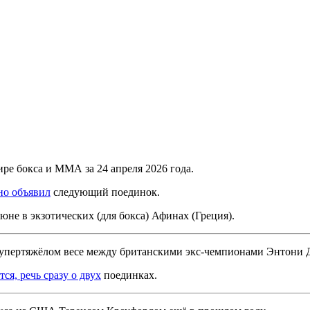
е бокса и ММА за 24 апреля 2026 года.
но объявил
следующий поединок.
юне в экзотических (для бокса) Афинах (Греция).
в супертяжёлом весе между британскими экс-чемпионами Энтон
ся, речь сразу о двух
поединках.