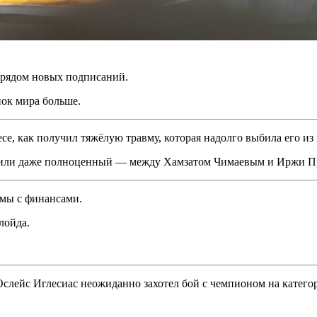
 рядом новых подписаний.
ок мира больше.
се, как получил тяжёлую травму, которая надолго выбила его из
ли даже полноценный — между Хамзатом Чимаевым и Иржи П
емы с финансами.
лойда.
Ослейс Иглесиас неожиданно захотел бой с чемпионом на кате