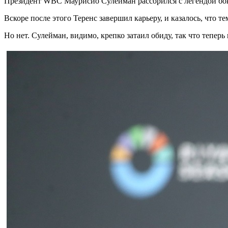
Президент WBC Маурисио Сулейман рассорился с легендой бо
Вскоре после этого Теренс завершил карьеру, и казалось, что те
Но нет. Сулейман, видимо, крепко затаил обиду, так что теперь