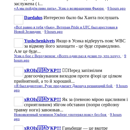
заслужена ( і...
«А мы пойдём пиво пить». Усик о возвращении Фьюри
·
9 hours ago
Daedalus
Интересно было бы Ханта послушать
«Всё равно я тебя убью». Ветеран Pride и UFC был арестован в
Новой Зеландии
·
9 hours ago
Yushchenkivets
Якщо в Усика відберуть пояс WBC
за відмову його захищати - це буде справедливо.
Але це буде...
Усик о бое с Верхувеном: «Всего один раз я делаю то, что хочу»
·
9
hours ago
xROIx🇺🇦УКР!!!
☝🏼Перед запізнілим
довгоочікуваним виходом проти ф'юрі це цілком
прийнятний, а то й хороший...
«Я был идиотом». Руис предлагает Джошуа решающий бой
·
9 hours
ago
xROIx🇺🇦УКР!!!
Як за (певною мірою щасливим і
сприятливим) збігом обставин (попри серйозну
травму ноги) завоював...
Новоявленный чемпион Ульберг «потерял пояс» без боя
·
9 hours
ago
xROIx🇺🇦УКР!!!
Ганьбище — це вкотре