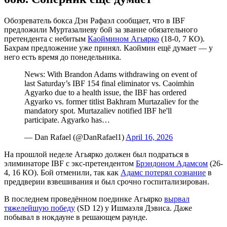
Обозреватель бокса Дэн Рафаэл сообщает, что в IBF
предложили Муртазалиеву бой за звание обязательного
претендента с небитым
Каоймином Агьярко
(18-0, 7 КО).
Бахрам предложение уже принял. Каоймин ещё думает — у
него есть время до понедельника.
News: With Brandon Adams withdrawing on event of
last Saturday’s IBF 154 final eliminator vs. Caoimhin
Agyarko due to a health issue, the IBF has ordered
Agyarko vs. former titlist Bakhram Murtazaliev for the
mandatory spot. Murtazaliev notified IBF he'll
participate. Agyarko has…
— Dan Rafael (@DanRafael1)
April 16, 2026
На прошлой неделе Агьярко должен был подраться в
элиминаторе IBF с экс-претендентом
Брэндоном Адамсом
(26-
4, 16 КО). Бой отменили, так как
Адамс потерял сознание
в
преддверии взвешивания и был срочно госпитализирован.
В последнем проведённом поединке Агьярко
вырвал
тяжелейшую победу
(SD 12) у Ишмаэля Дэвиса. Даже
побывал в нокдауне в решающем раунде.