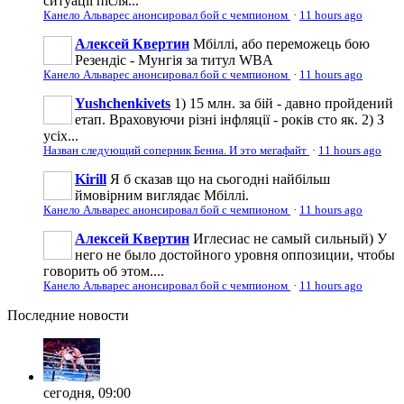
ситуації після...
Канело Альварес анонсировал бой с чемпионом
·
11 hours ago
Алексей Квертин
Мбіллі, або переможець бою
Резендіс - Мунгія за титул WBA
Канело Альварес анонсировал бой с чемпионом
·
11 hours ago
Yushchenkivets
1) 15 млн. за бій - давно пройдений
етап. Враховуючи різні інфляції - років сто як. 2) З
усіх...
Назван следующий соперник Бенна. И это мегафайт
·
11 hours ago
Kirill
Я б сказав що на сьогодні найбільш
ймовірним виглядає Мбіллі.
Канело Альварес анонсировал бой с чемпионом
·
11 hours ago
Алексей Квертин
Иглесиас не самый сильный) У
него не было достойного уровня оппозиции, чтобы
говорить об этом....
Канело Альварес анонсировал бой с чемпионом
·
11 hours ago
Последние
новости
сегодня, 09:00