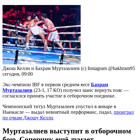
Джош Келли и Бахрам Муртазалиев (с) Instagram @bakhram95
сегодня, 09:00
Экс-чемпион IBF в первом среднем весе
Бахрам
Муртазалиев
(23-1, 17 КО) получил шанс вернуть пояс —
согласился принять участие в отборочном поединке.
Чемпионский титул Муртазалиев упустил в январе в
Ньюкасле — выдал невнятный перформанс, падал,
проиграл
по очкам Джошу Келли
.
Муртазалиев выступит в отборочном
бою. Соперник ещё думает