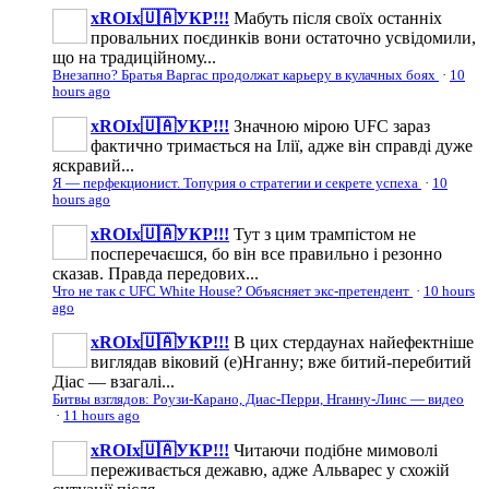
xROIx🇺🇦УКР!!!
Мабуть після своїх останніх
провальних поєдинків вони остаточно усвідомили,
що на традиційному...
Внезапно? Братья Варгас продолжат карьеру в кулачных боях
·
10
hours ago
xROIx🇺🇦УКР!!!
Значною мірою UFC зараз
фактично тримається на Ілії, адже він справді дуже
яскравий...
Я — перфекционист. Топурия о стратегии и секрете успеха
·
10
hours ago
xROIx🇺🇦УКР!!!
Тут з цим трампістом не
посперечаєшся, бо він все правильно і резонно
сказав. Правда передових...
Что не так с UFC White House? Объясняет экс-претендент
·
10 hours
ago
xROIx🇺🇦УКР!!!
В цих стердаунах найефектніше
виглядав віковий (е)Нганну; вже битий-перебитий
Діас — взагалі...
Битвы взглядов: Роузи-Карано, Диас-Перри, Нганну-Линс — видео
·
11 hours ago
xROIx🇺🇦УКР!!!
Читаючи подібне мимоволі
переживається дежавю, адже Альварес у схожій