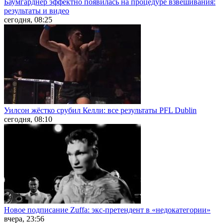
Баумгарднер эффектно появилась на процедуре взвешивания:
результаты и видео
сегодня, 08:25
Уилсон жёстко срубил Келли: все результаты PFL Dublin
сегодня, 08:10
Новое подписание Zuffa: экс-претендент в «недокатегории»
вчера, 23:56