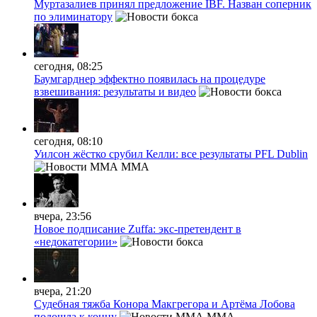
Муртазалиев принял предложение IBF. Назван соперник
по элиминатору
сегодня, 08:25
Баумгарднер эффектно появилась на процедуре
взвешивания: результаты и видео
сегодня, 08:10
Уилсон жёстко срубил Келли: все результаты PFL Dublin
MMA
вчера, 23:56
Новое подписание Zuffa: экс-претендент в
«недокатегории»
вчера, 21:20
Судебная тяжба Конора Макгрегора и Артёма Лобова
подошла к концу
MMA