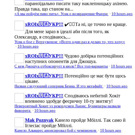
параноїдально писати таку наклепницьку ахінею.
Правда така, що станом на...
«А мы пойдём пиво пить». Усик о возвращении Фьюри
·
10 hours ago
xROIx🇺🇦УКР!!!
✔️☝🏼Та ні, це точно не краще.
Для мене зараз в ідеалі аби після того, як
Олександр, я сподіваюсь,...
Усик о бое с Верхувеном: «Всего один раз я делаю то, что хочу»
·
10 hours ago
xROIx🇺🇦УКР!!!
Чудово добірка потенційних
наступних опонентів для Джошуа.
С кем Джошуа отбоксирует в июле? Все топ-варианты
·
10 hours ago
xROIx🇺🇦УКР!!!
Потенційно це має бути щось
цікаве.
Назван следующий соперник Бенна. И это мегафайт
·
10 hours ago
xROIx🇺🇦УКР!!!
Сподіваюсь небитий Хокіт
впевнено здобуде феєричну 10-ту звитягу!
Невероятный Хокит vs рекордсмен Льюис. Букмекеры назвали
фаворита
·
10 hours ago
Mak Poznyak
Канело пройде Мбіллі. Так само й
Іглесіас пройде Мбіллі.
Канело Альварес анонсировал бой с чемпионом
·
10 hours ago