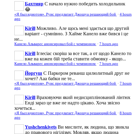
Бахтияр
С начало нужно победить холодильник
😂
«Я был идиотом». Руис предлагает Джошуа решающий бой
·
4 hours
ago
Kirill
Можливо. Але щось мені здається що другий
варіант - сумнівно. З Хайме Канело вже бився і це
не...
Канело Альварес анонсировал бой с чемпионом
·
7 hours ago
Kirill
Іглесіас скоріш за все так, а от щодо Канело то
вже на кожен бій треба ставити обмовку - якщо...
Канело Альварес анонсировал бой с чемпионом
·
7 hours ago
Йоргуш
С Паркером реванш цилюлитный друг не
хочет? Ааа бабки не те...
«Я был идиотом». Руис предлагает Джошуа решающий бой
·
7 hours
ago
Kirill
Враховуючи який недисциплінований лінтюх
Енді зараз це вже не надто цікаво. Хоча звісно
хочеться...
«Я был идиотом». Руис предлагает Джошуа решающий бой
·
8 hours
ago
Yushchenkivets
Ви мислите, як людина, що звикла
до правового нігілізму. Мовляв, якщо людина