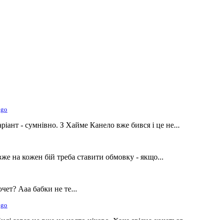
ago
іант - сумнівно. З Хайме Канело вже бився і це не...
 вже на кожен бій треба ставити обмовку - якщо...
ет? Ааа бабки не те...
ago