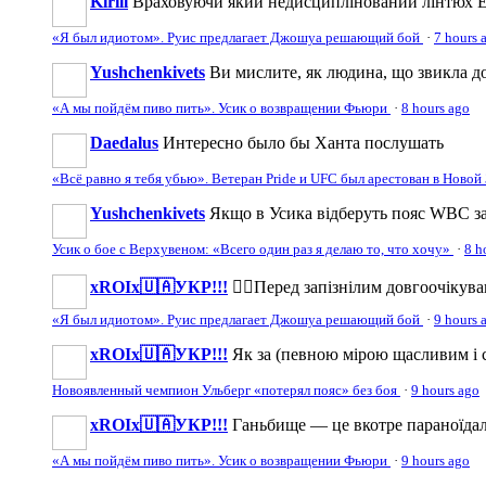
Kirill
Враховуючи який недисциплінований лінтюх Енді
«Я был идиотом». Руис предлагает Джошуа решающий бой
·
7 hours 
Yushchenkivets
Ви мислите, як людина, що звикла до 
«А мы пойдём пиво пить». Усик о возвращении Фьюри
·
8 hours ago
Daedalus
Интересно было бы Ханта послушать
«Всё равно я тебя убью». Ветеран Pride и UFC был арестован в Ново
Yushchenkivets
Якщо в Усика відберуть пояс WBC за 
Усик о бое с Верхувеном: «Всего один раз я делаю то, что хочу»
·
8 h
xROIx🇺🇦УКР!!!
☝🏼Перед запізнілим довгоочікува
«Я был идиотом». Руис предлагает Джошуа решающий бой
·
9 hours 
xROIx🇺🇦УКР!!!
Як за (певною мірою щасливим і 
Новоявленный чемпион Ульберг «потерял пояс» без боя
·
9 hours ago
xROIx🇺🇦УКР!!!
Ганьбище — це вкотре параноїдаль
«А мы пойдём пиво пить». Усик о возвращении Фьюри
·
9 hours ago