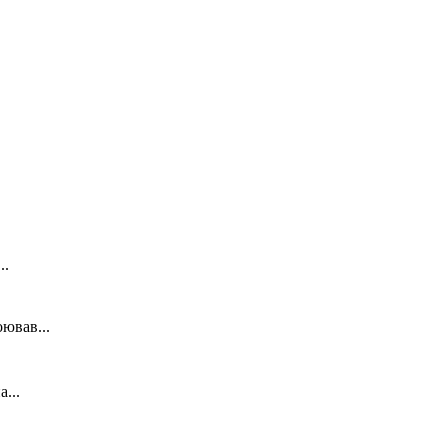
..
ював...
...