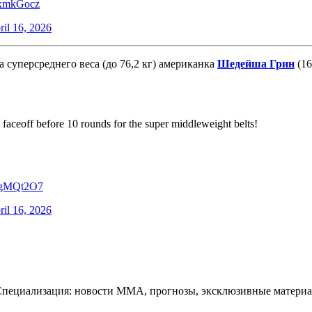
IzxmkGocz
ril 16, 2026
суперсреднего веса (до 76,2 кг) американка
Шедейша Грин
(16
 faceoff before 10 rounds for the super middleweight belts!
iPgMQt2O7
ril 16, 2026
Специализация: новости ММА, прогнозы, эксклюзивные материа