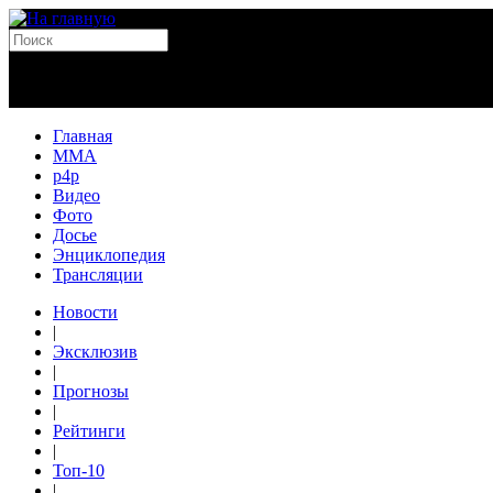
Главная
MMA
p4p
Видео
Фото
Досье
Энциклопедия
Трансляции
Новости
|
Эксклюзив
|
Прогнозы
|
Рейтинги
|
Топ-10
|