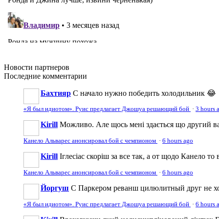
Новости
партнеров
Последние
комментарии
Бахтияр
С начало нужно победить холодильник 😂
«Я был идиотом». Руис предлагает Джошуа решающий бой
·
3 hours 
Kirill
Можливо. Але щось мені здається що другий вар
Канело Альварес анонсировал бой с чемпионом
·
6 hours ago
Kirill
Іглесіас скоріш за все так, а от щодо Канело то
Канело Альварес анонсировал бой с чемпионом
·
6 hours ago
Йоргуш
С Паркером реванш цилюлитный друг не хоч
«Я был идиотом». Руис предлагает Джошуа решающий бой
·
6 hours 