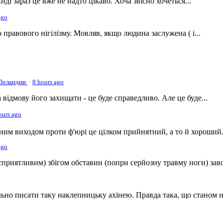
 зараз це вже не надто цікаво. Хоча звісно хочеться...
ago
правового нігілізму. Мовляв, якщо людина заслужена ( і...
й Зеландии
·
8 hours ago
відмову його захищати - це буде справедливо. Але це буде...
ours ago
ним виходом проти ф'юрі це цілком прийнятний, а то й хороший.
ago
сприятливим) збігом обставин (попри серйозну травму ноги) заво
но писати таку наклепницьку ахінею. Правда така, що станом на