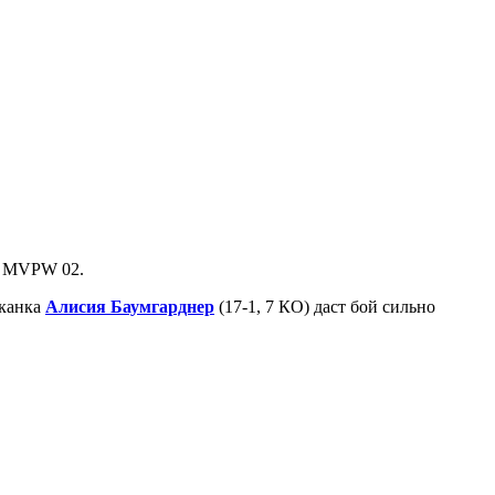
у MVPW 02.
иканка
Алисия Баумгарднер
(17-1, 7 КО) даст бой сильно