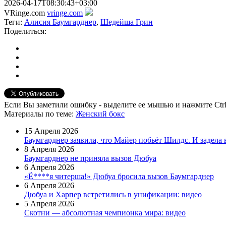
2026-04-17T08:30:43+03:00
VRinge.com
vringe.com
Теги:
Алисия Баумгарднер
,
Шедейша Грин
Поделиться:
Если Вы заметили ошибку - выделите ее мышью и нажмите Ctrl
Материалы
по теме
:
Женский бокс
15 Апреля 2026
Баумгарднер заявила, что Майер побьёт Шилдс. И задела 
8 Апреля 2026
Баумгарднер не приняла вызов Дюбуа
6 Апреля 2026
«Ё****я читерша!» Дюбуа бросила вызов Баумгарднер
6 Апреля 2026
Дюбуа и Харпер встретились в унификации: видео
5 Апреля 2026
Скотни — абсолютная чемпионка мира: видео