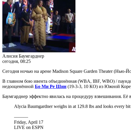
Алисия Баумгарднер
сегодня, 08:25
Сегодня ночью на арене Madison Square Garden Theater (Нь
В главном бою ивента объединённая (WBA, IBF, WBO) / паундо
недооценённой
Бо Ми Ре Шин
(19-3-3, 10 КО) из Южной Коре
Баумгарднер эффектно явилась на процедуру взвешивания. Её в
Alycia Baumgardner weighs in at 129.8 lbs and looks every bi
———
Friday, April 17
LIVE on ESPN