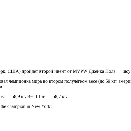
ю-Йорк, США) пройдёт второй ивент от MVPW Джейка Пола — шо
вая чемпионка мира во втором полулёгком весе (до 59 кг) амер
и.
ес — 58,9 кг. Вес Шин — 58,7 кг.
t the champion in New York!