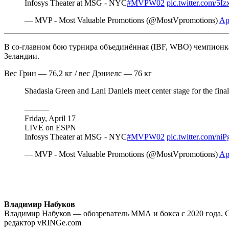
Infosys Theater at MSG - NYC
#MVPW02
pic.twitter.com/5
— MVP - Most Valuable Promotions (@MostVpromotions)
Ap
В со-главном бою турнира объединённая (IBF, WBO) чемпионка 
Зеландии.
Вес Грин — 76,2 кг / вес Дэниелс — 76 кг
Shadasia Green and Lani Daniels meet center stage for the final
———
Friday, April 17
LIVE on ESPN
Infosys Theater at MSG - NYC
#MVPW02
pic.twitter.com/n
— MVP - Most Valuable Promotions (@MostVpromotions)
Ap
Владимир Набуков
Владимир Набуков — обозреватель ММА и бокса с 2020 года. 
редактор vRINGe.com