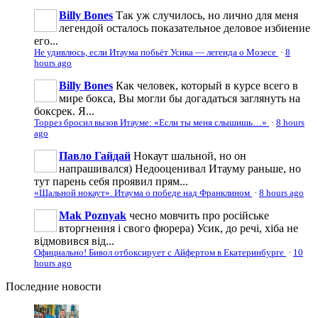
Billy Bones
Так уж случилось, но лично для меня
легендой осталось показательное деловое избиение
его...
Не удивлюсь, если Итаума побьёт Усика — легенда о Мозесе
·
8
hours ago
Billy Bones
Как человек, который в курсе всего в
мире бокса, Вы могли бы догадаться заглянуть на
боксрек. Я...
Торрез бросил вызов Итауме: «Если ты меня слышишь…»
·
8 hours
ago
Павло Гайдай
Нокаут шальной, но он
напрашивался) Недооценивал Итауму раньше, но
тут парень себя проявил прям...
«Шальной нокаут». Итаума о победе над Франклином
·
8 hours ago
Mak Poznyak
чесно мовчить про російське
вторгнення і свого фюрера) Усик, до речі, хіба не
відмовився від...
Официально! Бивол отбоксирует с Айфертом в Екатеринбурге
·
10
hours ago
Последние
новости