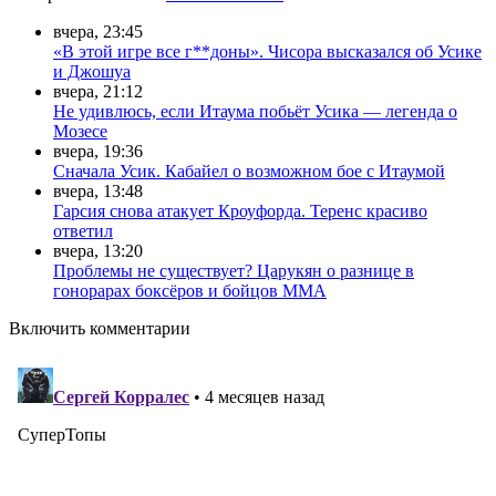
вчера, 23:45
«В этой игре все г**доны». Чисора высказался об Усике
и Джошуа
вчера, 21:12
Не удивлюсь, если Итаума побьёт Усика — легенда о
Мозесе
вчера, 19:36
Сначала Усик. Кабайел о возможном бое с Итаумой
вчера, 13:48
Гарсия снова атакует Кроуфорда. Теренс красиво
ответил
вчера, 13:20
Проблемы не существует? Царукян о разнице в
гонорарах боксёров и бойцов ММА
Включить комментарии