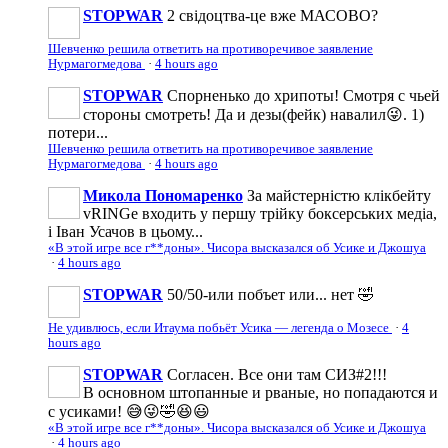
STOPWAR
2 свiдоцтва-це вже МАСОВО?
Шевченко решила ответить на противоречивое заявление
Нурмагогмедова
·
4 hours ago
STOPWAR
Спорненько до хрипоты! Смотря с чьей
стороны смотреть! Да и дезы(фейк) навалил😜. 1)
потери...
Шевченко решила ответить на противоречивое заявление
Нурмагогмедова
·
4 hours ago
Микола Пономаренко
За майстерністю клікбейту
vRINGe входить у першу трійку боксерських медіа,
і Іван Усачов в цьому...
«В этой игре все г**доны». Чисора высказался об Усике и Джошуа
·
4 hours ago
STOPWAR
50/50-или побъет или... нет 🤣
Не удивлюсь, если Итаума побьёт Усика — легенда о Мозесе
·
4
hours ago
STOPWAR
Согласен. Все они там СИЗ#2!!!
В основном штопанные и рваные, но попадаются и
с усиками! 😅😜🤣😆😃
«В этой игре все г**доны». Чисора высказался об Усике и Джошуа
·
4 hours ago