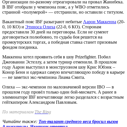
Организации по-разному отреагировали на провал Жанибека.
В IBF отобрали у чемпиона пояс, а у WBO отметились
странной «полумерой» — отстранили, но оставили с титулом.
Вакантный пояс IBF разыграют небитые
Аарон Маккенна
(20-
0, 10 КО) и
Этиноса Олиха
(22-0, 6 КО). Сторонам
предоставили 30 дней на переговоры. Если не сумеют
договориться полюбовно, то судьба боя решится на
промоутерских торгах, а победная ставка станет призовым
фондом поединка.
Маккенна хотел проявить себя в шоу Prizefighter. Побил
Джеованни Эстеллу, а затем турнир отменили. В прошлом
году Аарон выступил в монструозном шоу Крис Юбэнк –
Конор Бенн и одержал самую впечатляющую победу в карьере
— не заметил экс-чемпиона Лиама Смита.
Олиха — экс-чемпион по малозначимой версии IBO — в
прошлом году провёл только один бой-мисматч. А ранее в
элиминаторе IBF впечатляюще легко разделался с возрастным
гейткипером Александром Павловым.
По материалам
The Ring
Читайте также:
Топ-талант среднего веса бросил вызов
Алимханулы. Чемпион ответил