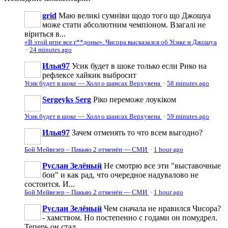
grid
Маю великі сумніви щодо того що Джошуа
може стати абсолютним чемпіоном. Взагалі не
віриться в...
«В этой игре все г**доны». Чисора высказался об Усике и Джошуа
·
24 minutes ago
Илья97
Усик будет в шоке только если Рико на
рефлексе хайкик выбросит
Усик будет в шоке — Холл о шансах Верхувена
·
58 minutes ago
Sergeyks Serg
Ріко переможе лоукіком
Усик будет в шоке — Холл о шансах Верхувена
·
59 minutes ago
Илья97
Зачем отменять то что всем выгодно?
Бой Мейвезер – Пакьяо 2 отменён — СМИ
·
1 hour ago
Руслан Зелёный
Не смотрю все эти "выставочные
бои" и как рад, что очередное надувалово не
состоится. И...
Бой Мейвезер – Пакьяо 2 отменён — СМИ
·
1 hour ago
Руслан Зелёный
Чем сначала не нравился Чисора?
- хамством. Но постепенно с годами он помудрел.
Теперь он стал...