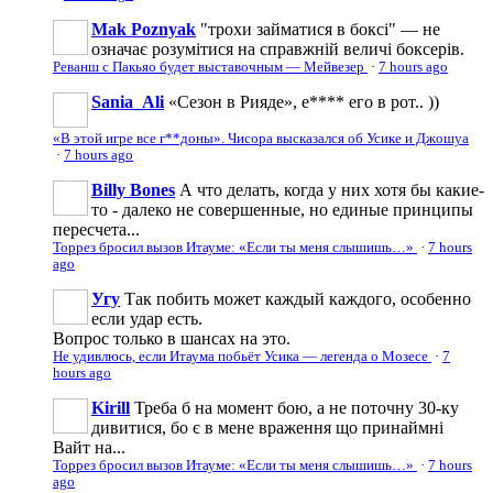
Mak Poznyak
"трохи займатися в боксі" — не
означає розумітися на справжній величі боксерів.
Реванш с Пакьяо будет выставочным — Мейвезер
·
7 hours ago
Sania_Ali
«Сезон в Рияде», е**** его в рот.. ))
«В этой игре все г**доны». Чисора высказался об Усике и Джошуа
·
7 hours ago
Billy Bones
А что делать, когда у них хотя бы какие-
то - далеко не совершенные, но единые принципы
пересчета...
Торрез бросил вызов Итауме: «Если ты меня слышишь…»
·
7 hours
ago
Угу
Так побить может каждый каждого, особенно
если удар есть.
Вопрос только в шансах на это.
Не удивлюсь, если Итаума побьёт Усика — легенда о Мозесе
·
7
hours ago
Kirill
Треба б на момент бою, а не поточну 30-ку
дивитися, бо є в мене враження що принаймні
Вайт на...
Торрез бросил вызов Итауме: «Если ты меня слышишь…»
·
7 hours
ago