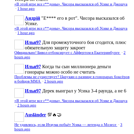
«В этой игре все г**доны». Чисора высказался об Усике и Джошуа
·
1 hour ago
Андрій
"Е**** его в рот". Чисора высказался об
Усике.
«В этой игре все г**доны». Чисора высказался об Усике и Джошуа
·
1 hour ago
Илья97
Для промежуточного боя сгодится, плюс
обязательную защиту закроет
Официально! Бивол отбоксирует с Айфертом в Екатеринбурге
·
2
hours ago
Илья97
Когда ты сын миллионера деньги
гонорары можно особо не считать
Проблемы не существует? Царукян о разнице в гонорарах боксёров
и бойцов ММА
·
2 hours ago
Илья97
Дерек выиграл у Усика 3-4 раунда, а не 6
«В этой игре все г**доны». Чисора высказался об Усике и Джошуа
·
2 hours ago
Ausländer
💯🔥🤝
Не удивлюсь, если Итаума побьёт Усика — легенда о Мозесе
·
3
hours ago