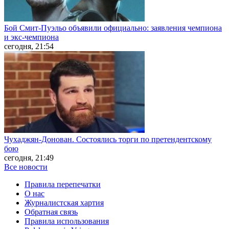
Бой Смит-Пуэльо объявили официально: заявления чемпиона
и экс-чемпиона
сегодня, 21:54
Чухаджян-Донован. Состоялись торги по претендентскому
бою
сегодня, 21:49
Все новости
Правила перепечатки
О нас
Журналистская хартия
Обратная связь
Правила использования