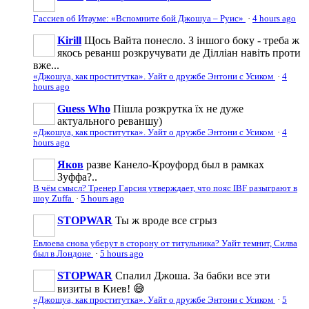
Гассиев об Итауме: «Вспомните бой Джошуа – Руис»
·
4 hours ago
Kirill
Щось Вайта понесло. З іншого боку - треба ж
якось реванш розкручувати де Ділліан навіть проти
вже...
«Джошуа, как проститутка». Уайт о дружбе Энтони с Усиком
·
4
hours ago
Guess Who
Пішла розкрутка їх не дуже
актуального реваншу)
«Джошуа, как проститутка». Уайт о дружбе Энтони с Усиком
·
4
hours ago
Яков
разве Канело-Кроуфорд был в рамках
Зуффа?..
В чём смысл? Тренер Гарсия утверждает, что пояс IBF разыграют в
шоу Zuffa
·
5 hours ago
STOPWAR
Ты ж вроде все сгрыз
Евлоева снова уберут в сторону от титульника? Уайт темнит, Силва
был в Лондоне
·
5 hours ago
STOPWAR
Спалил Джоша. За бабки все эти
визиты в Киев! 😅
«Джошуа, как проститутка». Уайт о дружбе Энтони с Усиком
·
5