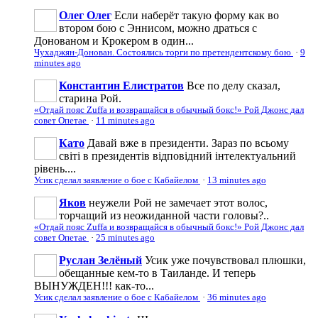
Олег Олег
Если наберёт такую форму как во
втором бою с Эннисом, можно драться с
Донованом и Крокером в один...
Чухаджян-Донован. Состоялись торги по претендентскому бою
·
9
minutes ago
Константин Елистратов
Все по делу сказал,
старина Рой.
«Отдай пояс Zuffa и возвращайся в обычный бокс!» Рой Джонс дал
совет Опетае
·
11 minutes ago
Като
Давай вже в президенти. Зараз по всьому
світі в президентів відповідний інтелектуальний
рівень....
Усик сделал заявление о бое с Кабайелом
·
13 minutes ago
Яков
неужели Рой не замечает этот волос,
торчащий из неожиданной части головы?..
«Отдай пояс Zuffa и возвращайся в обычный бокс!» Рой Джонс дал
совет Опетае
·
25 minutes ago
Руслан Зелёный
Усик уже почувствовал плюшки,
обещанные кем-то в Таиланде. И теперь
ВЫНУЖДЕН!!! как-то...
Усик сделал заявление о бое с Кабайелом
·
36 minutes ago