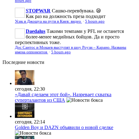
hours ago
STOPWAR
Сашко-перевбувака. 😪
Как раз на должность преза подходит
Усик и Джошуа на пути в Киев: видео
·
5 hours ago
Daedalus
Такими темпами у PFL не останется
более-менее медийных бойцов. Да и просто
перспективных тоже.
Дос Сантос и Мокаев выступят в шоу Роузи – Карано. Названы
имена оппонентов
·
5 hours ago
Последние
новости
сегодня, 22:30
«Давай сделаем этот бой». Назревает схватка
суперталантов из США
сегодня, 22:14
Golden Boy и DAZN объявили о новой сделке