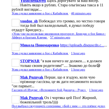
Yushchenkivets
Щось дорогувато за ваш висер.
Навіть якщо в рублях. Стара ольгінська такса в 11
рублєй виглядає...
Усик сделал заявление о бое с Кабайелом
·
46 minutes ago
voodoo_sh
Побеждал это громко, но честно говоря
тогда бой был валидольный, я думал победу
отдадут Бриедису...
«Усик уже на несколько миллионов прогорел». Бриедис о бое Бивол -
Айферт и братьях Кличко
·
57 minutes ago
Микола Пономаренко
https://uploads.disquscdn.c...
...
Усик сделал заявление о бое с Кабайелом
·
1 hour ago
STOPWAR
"я вам ничего не должен.... я должен
только своим родителям!".... Знакомо до боли😪
Усик сделал заявление о бое с Кабайелом
·
1 hour ago
Mak Poznyak
Перше, що я згадую, коли чую
прізвище гассієва, це як даги несамовито волали
"он парвьот...
Гассиев об Итауме: «Вспомните бой Джошуа – Руис»
·
1 hour ago
Mak Poznyak
Ох і чортяка цей Пол! Жирний,
божевільний троль!))))
Пол выбрал следующего соперника: «Бой с ним — это плёвое дело»