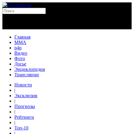
Главная
MMA
p4p
Видео
Фото
Досье
Энциклопедия
Трансляции
Новости
|
Эксклюзив
|
Прогнозы
|
Рейтинги
|
Топ-10
|