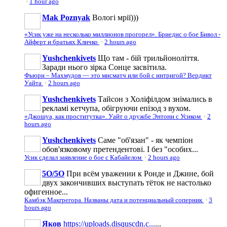
·
1 hour ago
Mak Poznyak
Вологі мрії)))
«Усик уже на несколько миллионов прогорел». Бриедис о бое Бивол -
Айферт и братьях Кличко
·
2 hours ago
Yushchenkivets
Що там - бій трильйоноліття.
Заради нього зірка Сонце засвітила.
Фьюри – Махмудов — это мисматч или бой с интригой? Вердикт
Уайта
·
2 hours ago
Yushchenkivets
Тайсон з Холіфілдом знімались в
рекламі кетчупа, обігруючи епізод з вухом.
«Джошуа, как проститутка». Уайт о дружбе Энтони с Усиком
·
2
hours ago
Yushchenkivets
Саме "об'язан" - як чемпіон
обов'язковому претендентові. І без "особих...
Усик сделал заявление о бое с Кабайелом
·
2 hours ago
5O/5O
При всём уважении к Ронде и Джине, бой
двух закончивших выступать тёток не настолько
офигенное...
Камбэк Макгрегора. Названы дата и потенциальный соперник
·
3
hours ago
Яков
https://uploads.disquscdn.c...
...