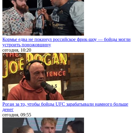
Кормье едва не покинул российское фрик-шоу — бойцы могли
устроить поножовщину
сегодня, 10:20
Роган за то, чтобы бойцы UFC зарабатывали намного больше
денег
сегодня, 09:55