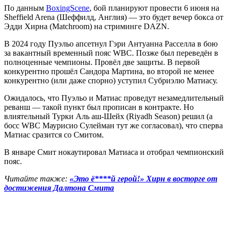
По данным
BoxingScene
, бой планируют провести 6 июня на
Sheffield Arena (Шеффилд, Англия) — это будет вечер бокса от
Эдди Хирна (Matchroom) на стриминге DAZN.
В 2024 году Пуэльо апсетнул Гэри Антуанна Расселла в бою
за вакантный временный пояс WBC. Позже был переведён в
полноценные чемпионы. Провёл две защиты. В первой
конкурентно прошёл Сандора Мартина, во второй не менее
конкурентно (или даже спорно) уступил Субриэлю Матиасу.
Ожидалось, что Пуэльо и Матиас проведут незамедлительный
реванш — такой пункт был прописан в контракте. Но
влиятельный Турки Аль аш-Шейх (Riyadh Season) решил (а
босс WBC Маурисио Сулейман тут же согласовал), что сперва
Матиас сразится со Смитом.
В январе Смит нокаутировал Матиаса и отобрал чемпионский
пояс.
Читайте также:
«Это ё****й герой!» Хирн в восторге от
достижения Далтона Смита