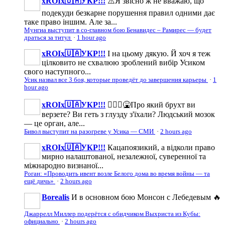
xROIx🇺🇦УКР!!!
⚠️Я звісно ж не вважаю, що
подекуди безкарне порушення правил одними дає
таке право іншим. Але за...
Мунгиа выступит в со-главном бою Бенавидес – Рамирес — будет
драться за титул
·
1 hour ago
xROIx🇺🇦УКР!!!
І на цьому дякую. Й хоч я теж
цілковито не схвалюю зроблений вибір Усиком
свого наступного...
Усик назвал все 3 боя, которые проведёт до завершения карьеры
·
1
hour ago
xROIx🇺🇦УКР!!!
🤦🏻‍♂️🤮Про який брухт ви
верзете? Ви геть з глузду з'їхали? Людський мозок
— це орган, але...
Бивол выступит на разогреве у Усика — СМИ
·
2 hours ago
xROIx🇺🇦УКР!!!
Кацапоязикий, а відколи право
мирно налаштованої, незалежної, суверенної та
міжнародно визнаної...
Роган: «Проводить ивент возле Белого дома во время войны — та
ещё дичь»
·
2 hours ago
Borealis
И в основном бою Монсон с Лебедевым 🔥
Джаррелл Миллер подерётся с обидчиком Выхриста из Кубы:
официально
·
2 hours ago