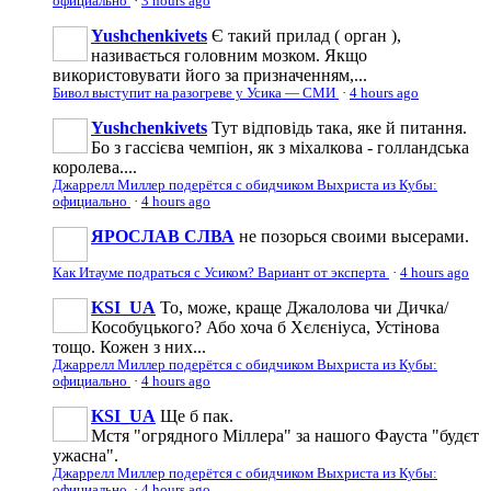
официально
·
3 hours ago
Yushchenkivets
Є такий прилад ( орган ),
називається головним мозком. Якщо
використовувати його за призначенням,...
Бивол выступит на разогреве у Усика — СМИ
·
4 hours ago
Yushchenkivets
Тут відповідь така, яке й питання.
Бо з гассієва чемпіон, як з міхалкова - голландська
королева....
Джаррелл Миллер подерётся с обидчиком Выхриста из Кубы:
официально
·
4 hours ago
ЯРОСЛАВ СЛВА
не позорься своими высерами.
Как Итауме подраться с Усиком? Вариант от эксперта
·
4 hours ago
KSI_UA
То, може, краще Джалолова чи Дичка/
Кособуцького? Або хоча б Хєлєніуса, Устінова
тощо. Кожен з них...
Джаррелл Миллер подерётся с обидчиком Выхриста из Кубы:
официально
·
4 hours ago
KSI_UA
Ще б пак.
Мстя "огрядного Міллера" за нашого Фауста "будєт
ужасна".
Джаррелл Миллер подерётся с обидчиком Выхриста из Кубы:
официально
·
4 hours ago