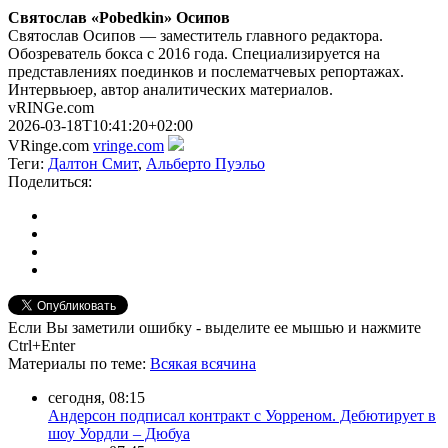
Святослав «Pobedkin» Осипов
Святослав Осипов — заместитель главного редактора.
Обозреватель бокса с 2016 года. Специализируется на
представлениях поединков и послематчевых репортажах.
Интервьюер, автор аналитических материалов.
vRINGe.com
2026-03-18T10:41:20+02:00
VRinge.com
vringe.com
Теги:
Далтон Смит
,
Альберто Пуэльо
Поделиться:
Если Вы заметили ошибку - выделите ее мышью и нажмите
Ctrl+Enter
Материалы
по теме
:
Всякая всячина
сегодня, 08:15
Андерсон подписал контракт с Уорреном. Дебютирует в
шоу Уордли – Дюбуа