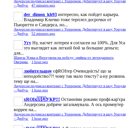
Андерсон подписал контракт с Уорреном. Дебютирует в шоу Уордли
– Дюбуа
·
47 minutes ago
der_dimon_kh93
интересно, как пойдет карьера.
Владимир Кличко тоже терплел досрочки от
Пьюритти и Сандерса, но...
Андерсон подписал контракт с Уорреном. Дебютирует в шоу Уордли
– Дюбуа
·
52 minutes ago
Угу
Ну, насчет лотереи я согласен на 100%. Для Уса
это выглядит как легкий бой за большие деньги;
для...
Шансы Усика и Верхувена на победу: цифры от легендарного
Оверима
·
1 hour ago
любительшоу
єфROIтер Очевидність! що за
неподобство??! чому так мало тексту? а-ну розвинь
тему ще на...
Андерсон подписал контракт с Уорреном. Дебютирует в шоу Уордли
– Дюбуа
·
1 hour ago
xROIx🇺🇦УКР!!!
Останніми роками профі-кар'єра
Андерсона добряче загальмувала. А ось промоутер
воррен на...
Андерсон подписал контракт с Уорреном. Дебютирует в шоу Уордли
– Дюбуа
·
1 hour ago