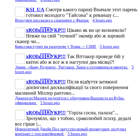
KSI_UA
Смотря какого парня) Вначале этот парень
готовил молодого "Тайсона" к реваншу с...
Верхувен рассказал о спарринге с Фьюри
·
4 hours ago
xROIx🇺🇦УКР!!!
Цікаво як ви це визначили?
Невже на свій "точний" окомір або ж зоровий
сканер чи...
Бивол выступит на разогреве у Усика — СМИ
·
5 hours ago
xROIx🇺🇦УКР!!!
Так Віттакер проведе бій у
квітні або ж все ж в наступні два місяці?!
Эннис, «Бам» Родригес, Уиттакер. Хирн о готовящихся ивентах
·
5
hours ago
xROIx🇺🇦УКР!!!
Після відбуття затяжної
допінгової дискваліфікації та свого повернення
масивний Міллер раптово...
Джаррелл Миллер подерётся с обидчиком Выхриста из Кубы:
официально
·
5 hours ago
xROIx🇺🇦УКР!!!
"Горіла сосна, палала"...
Зрозуміло, що з тобою, сраколюбий психу, дедалі
все гірше і...
Невероятный Джейк Пол запустил новый промоушен, получил
контракт с топ-платформой
·
5 hours ago