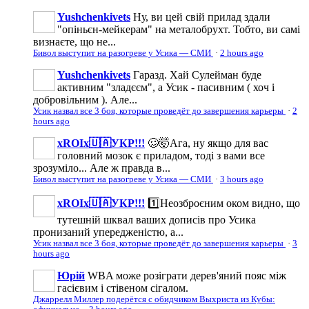
Yushchenkivets
Ну, ви цей свій прилад здали
"опіньєн-мейкерам" на металобрухт. Тобто, ви самі
визнаєте, що не...
Бивол выступит на разогреве у Усика — СМИ
·
2 hours ago
Yushchenkivets
Гаразд. Хай Сулейман буде
активним "зладєєм", а Усик - пасивним ( хоч і
добровільним ). Але...
Усик назвал все 3 боя, которые проведёт до завершения карьеры
·
2
hours ago
xROIx🇺🇦УКР!!!
🥴🤯Ага, ну якщо для вас
головний мозок є приладом, тоді з вами все
зрозуміло... Але ж правда в...
Бивол выступит на разогреве у Усика — СМИ
·
3 hours ago
xROIx🇺🇦УКР!!!
1️⃣Неозброєним оком видно, що
тутешній шквал ваших дописів про Усика
пронизаний упередженістю, а...
Усик назвал все 3 боя, которые проведёт до завершения карьеры
·
3
hours ago
Юрій
WBA може розіграти дерев'яний пояс між
гасієвим і стівеном сігалом.
Джаррелл Миллер подерётся с обидчиком Выхриста из Кубы: