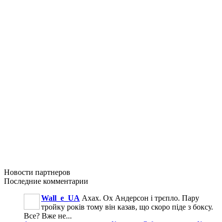
Новости
партнеров
Последние
комментарии
Wall_e_UA
Ахах. Ох Андерсон і трєпло. Пару
тройку років тому він казав, що скоро піде з боксу.
Все? Вже не...