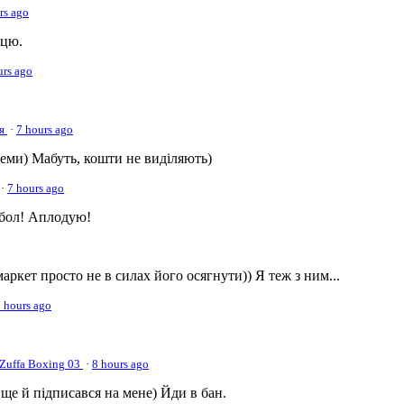
rs ago
ицю.
urs ago
ия
·
7 hours ago
еми) Мабуть, кошти не виділяють)
·
7 hours ago
абол! Аплодую!
аркет просто не в силах його осягнути)) Я теж з ним...
 hours ago
Zuffa Boxing 03
·
8 hours ago
 ще й підписався на мене) Йди в бан.