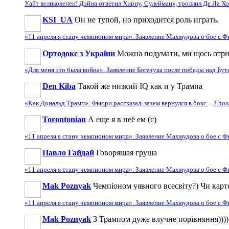
Уайт великолепен! Дэйна ответил Хирну, Сулейману, троллил Де Ла 
KSI_UA
Он не тупой, но приходится роль играть.
«11 апреля я стану чемпионом мира». Заявление Махмудова о бое с 
Ортодокс з України
Можна подумати, ми щось отрим
«Для меня это была война». Заявление Богачука после победы над Бу
Den Kiba
Такой же низкий IQ как и у Трампа
«Как Дональд Трамп». Фьюри рассказал, зачем вернулся в бокс
·
2 hou
Torontonian
А еще я в неё ем (с)
«11 апреля я стану чемпионом мира». Заявление Махмудова о бое с 
Павло Гайдай
Говорящая груша
«11 апреля я стану чемпионом мира». Заявление Махмудова о бое с 
Mak Poznyak
Чемпіоном уявного всесвіту?) Чи карт
«11 апреля я стану чемпионом мира». Заявление Махмудова о бое с 
Mak Poznyak
З Трампом дуже влучне порівняння)))) Т