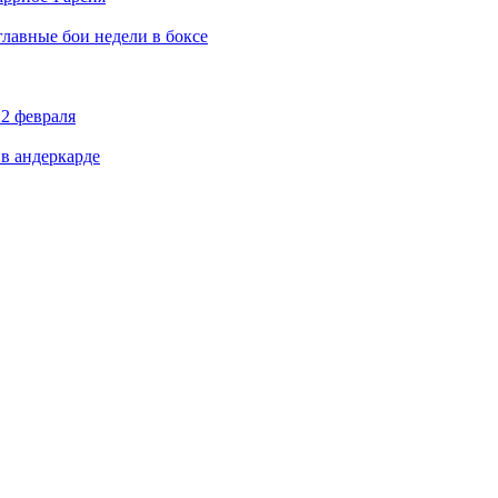
главные бои недели в боксе
22 февраля
в андеркарде