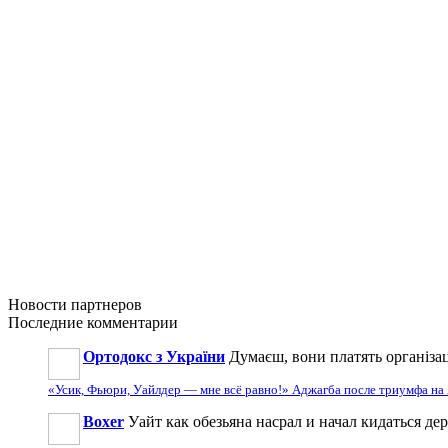
Новости
партнеров
Последние
комментарии
Ортодокс з України
Думаєш, вони платять організац
«Усик, Фьюри, Уайлдер — мне всё равно!» Аджагба после триумфа на 
Boxer
Уайт как обезьяна насрал и начал кидаться де