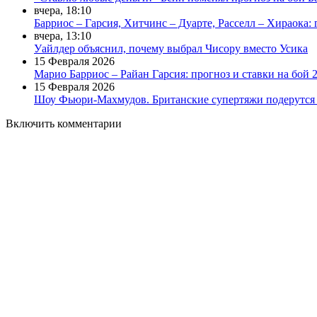
вчера, 18:10
Барриос – Гарсия, Хитчинс – Дуарте, Расселл – Хираока: 
вчера, 13:10
Уайлдер объяснил, почему выбрал Чисору вместо Усика
15 Февраля 2026
Марио Барриос – Райан Гарсия: прогноз и ставки на бой 
15 Февраля 2026
Шоу Фьюри-Махмудов. Британские супертяжи подерутся 
Включить комментарии