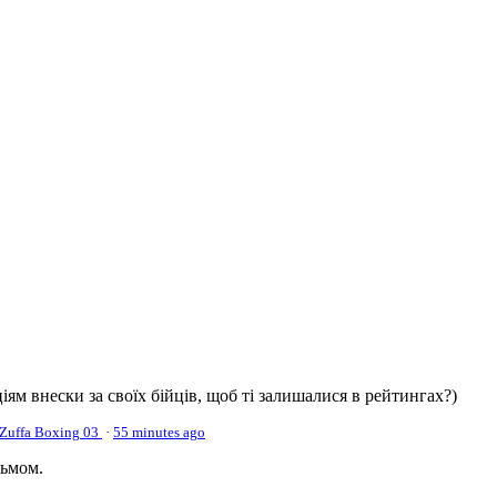
іям внески за своїх бійців, щоб ті залишалися в рейтингах?)
Zuffa Boxing 03
·
55 minutes ago
рьмом.