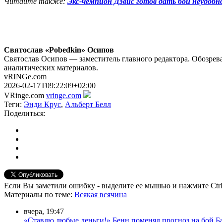
Читайте также:
Экс-чемпион Дэвис готов дать бой неудобн
Святослав «Pobedkin» Осипов
Святослав Осипов — заместитель главного редактора. Обозрева
аналитических материалов.
vRINGe.com
2026-02-17T09:22:09+02:00
VRinge.com
vringe.com
Теги:
Энди Крус
,
Альберт Белл
Поделиться:
Если Вы заметили ошибку - выделите ее мышью и нажмите Ctrl
Материалы
по теме
:
Всякая всячина
вчера, 19:47
«Ставлю любые деньги!» Бенн поменял прогноз на бой Б