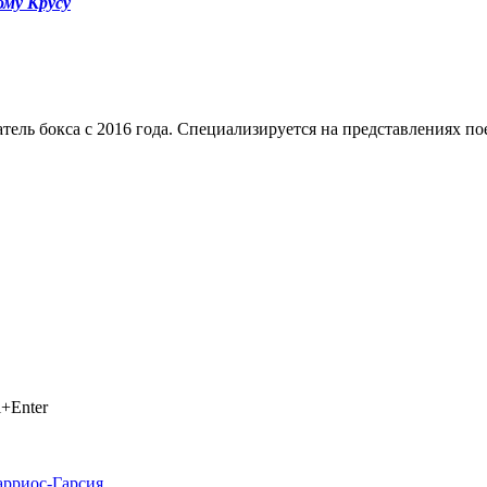
ому Крусу
тель бокса с 2016 года. Специализируется на представлениях п
+Enter
арриос-Гарсия