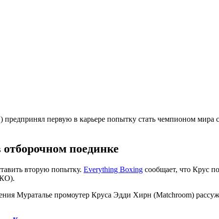
О) предпринял первую в карьере попытку стать чемпионом мира
 отборочном поединке
ставить вторую попытку.
Everything Boxing
сообщает, что Крус п
 КО).
жения Мураталье промоутер Круса Эдди Хирн (Matchroom) рассу