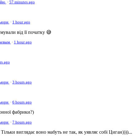
Хойю
·
57 minutes ago
Фьюри
·
1 hour ago
ували від її початку 😅
таевым
·
1 hour ago
rs ago
Фьюри
·
3 hours ago
Фьюри
·
6 hours ago
онної фабрики?)
Фьюри
·
7 hours ago
ільки виглядає воно мабуть не так, як уявляє собі Циган))))...