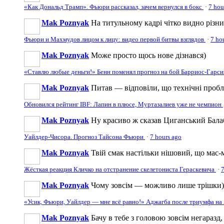
«Как Дональд Трамп». Фьюри рассказал, зачем вернулся в бокс
·
7 hou
Mak Poznyak
На титульному кадрі чітко видно різн
Фьюри и Махмудов лицом к лицу: видео первой битвы взглядов
·
7 ho
Mak Poznyak
Може просто щось нове дізнався)
«Ставлю любые деньги!» Бенн поменял прогноз на бой Барриос-Гарс
Mak Poznyak
Питав — відповіли, що технічні пробл
Обновился рейтинг IBF: Лапин в плюсе, Муртазалиев уже не чемпион
Mak Poznyak
Ну красиво ж сказав Циганський Бал
Уайлдер-Чисора. Прогноз Тайсона Фьюри
·
7 hours ago
Mak Poznyak
Твій смак настільки нішовий, що мас-м
Жёсткая реакция Кличко на отстранение скелетониста Гераскевича
·
7
Mak Poznyak
Чому зовсім — можливо лише трішки)
«Усик, Фьюри, Уайлдер — мне всё равно!» Аджагба после триумфа на 
Mak Poznyak
Бачу в тебе з головою зовсім негаразд,