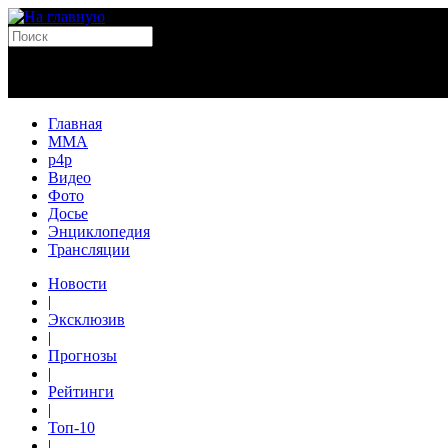
Главная
MMA
p4p
Видео
Фото
Досье
Энциклопедия
Трансляции
Новости
|
Эксклюзив
|
Прогнозы
|
Рейтинги
|
Топ-10
|