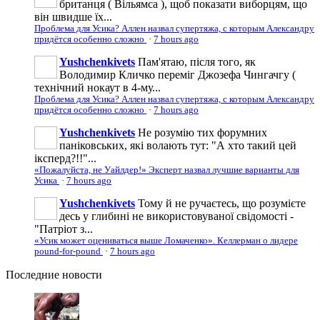
британця ( Вільямса ), щоб показати виборцям, що
він швидше їх...
Проблема для Усика? Аллен назвал супертяжа, с которым Александру
придётся особенно сложно
·
7 hours ago
Yushchenkivets
Пам'ятаю, після того, як
Володимир Кличко переміг Джозефа Чингачгу (
технічний нокаут в 4-му...
Проблема для Усика? Аллен назвал супертяжа, с которым Александру
придётся особенно сложно
·
7 hours ago
Yushchenkivets
Не розумію тих форумних
паніковських, які волають тут: "А хто такий цей
іксперд?!!"...
«Пожалуйста, не Уайлдер!» Эксперт назвал лучшие варианты для
Усика
·
7 hours ago
Yushchenkivets
Тому й не ручаєтесь, що розумієте
десь у глибині не використовуваної свідомості -
"Патріот з...
«Усик может оцениваться выше Ломаченко». Келлерман о лидере
pound-for-pound
·
7 hours ago
Последние
новости