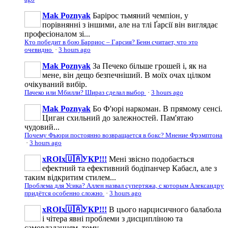
Mak Poznyak
Барірос тьмяний чемпіон, у
порівнянні з іншими, але на тлі Ґарсії він виглядає
професіоналом зі...
Кто победит в бою Барриос – Гарсия? Бенн считает, что это
очевидно
·
3 hours ago
Mak Poznyak
За Печеко більше грошей і, як на
мене, він дещо безпечніший. В моїх очах цілком
очікуваний вибір.
Пачеко или Мбилли? Шираз сделал выбор
·
3 hours ago
Mak Poznyak
Бо Ф'юрі наркоман. В прямому сенсі.
Циган схильний до залежностей. Пам'ятаю
чудовий...
Почему Фьюри постоянно возвращается в бокс? Мнение Фрэмптона
·
3 hours ago
xROIx🇺🇦УКР!!!
Мені звісно подобається
ефектний та ефективний бодіпанчер Кабаєл, але з
таким відкритим стилем...
Проблема для Усика? Аллен назвал супертяжа, с которым Александру
придётся особенно сложно
·
3 hours ago
xROIx🇺🇦УКР!!!
В цього нарцисичного балабола
і чітера явні проблеми з дисципліною та
самовладанням, тому...