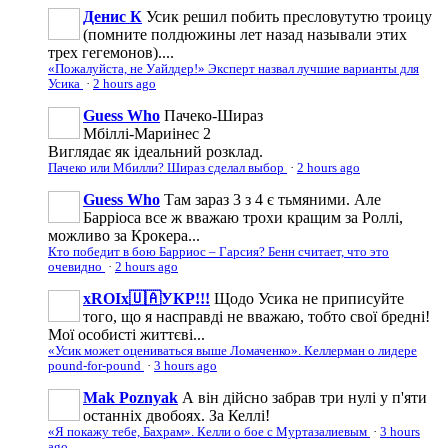
Денис К
Усик решил побить пресловутутю троицу
(помните полдюжины лет назад называли этих
трех гегемонов)....
«Пожалуйста, не Уайлдер!» Эксперт назвал лучшие варианты для
Усика
·
2 hours ago
Guess Who
Пачеко-Шираз
Мбіллі-Мариінес 2
Виглядає як ідеальний розклад.
Пачеко или Мбилли? Шираз сделал выбор
·
2 hours ago
Guess Who
Там зараз 3 з 4 є тьмяними. Але
Барріоса все ж вважаю трохи кращим за Роллі,
можливо за Крокера...
Кто победит в бою Барриос – Гарсия? Бенн считает, что это
очевидно
·
2 hours ago
xROIx🇺🇦УКР!!!
Щодо Усика не приписуйте
того, що я насправді не вважаю, тобто свої бредні!
Мої особисті життєві...
«Усик может оцениваться выше Ломаченко». Келлерман о лидере
pound-for-pound
·
3 hours ago
Mak Poznyak
А він дійсно забрав три нулі у п'яти
останніх двобоях. За Келлі!
«Я покажу тебе, Бахрам». Келли о бое с Муртазалиевым
·
3 hours
ago