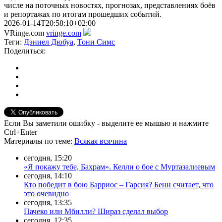
числе на поточных новостях, прогнозах, представлениях боёв
и репортажах по итогам прошедших событий.
2026-01-14T20:58:10+02:00
VRinge.com
vringe.com
Теги:
Дэниел Дюбуа
,
Тони Симс
Поделиться:
Если Вы заметили ошибку - выделите ее мышью и нажмите
Ctrl+Enter
Материалы
по теме
:
Всякая всячина
сегодня, 15:20
«Я покажу тебе, Бахрам». Келли о бое с Муртазалиевым
сегодня, 14:10
Кто победит в бою Барриос – Гарсия? Бенн считает, что
это очевидно
сегодня, 13:35
Пачеко или Мбилли? Шираз сделал выбор
сегодня, 12:35