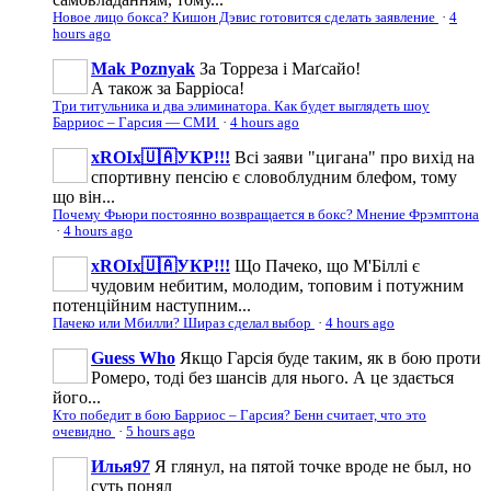
Новое лицо бокса? Кишон Дэвис готовится сделать заявление
·
4
hours ago
Mak Poznyak
За Торреза і Маґсайо!
А також за Барріоса!
Три титульника и два элиминатора. Как будет выглядеть шоу
Барриос – Гарсия — СМИ
·
4 hours ago
xROIx🇺🇦УКР!!!
Всі заяви "цигана" про вихід на
спортивну пенсію є словоблудним блефом, тому
що він...
Почему Фьюри постоянно возвращается в бокс? Мнение Фрэмптона
·
4 hours ago
xROIx🇺🇦УКР!!!
Що Пачеко, що М'Біллі є
чудовим небитим, молодим, топовим і потужним
потенційним наступним...
Пачеко или Мбилли? Шираз сделал выбор
·
4 hours ago
Guess Who
Якщо Гарсія буде таким, як в бою проти
Ромеро, тоді без шансів для нього. А це здається
його...
Кто победит в бою Барриос – Гарсия? Бенн считает, что это
очевидно
·
5 hours ago
Илья97
Я глянул, на пятой точке вроде не был, но
суть понял