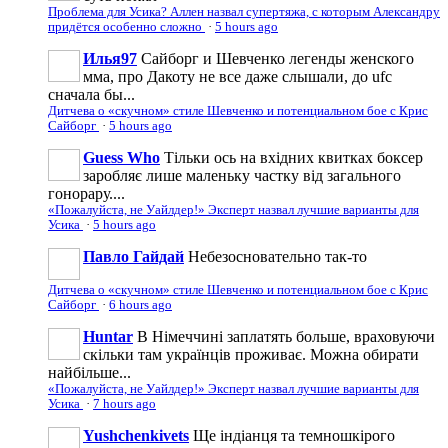
Проблема для Усика? Аллен назвал супертяжа, с которым Александру
придётся особенно сложно
·
5 hours ago
Илья97
Сайборг и Шевченко легенды женского
мма, про Дакоту не все даже слышали, до ufc
сначала бы...
Дитчева о «скучном» стиле Шевченко и потенциальном бое с Крис
Сайборг
·
5 hours ago
Guess Who
Тільки ось на вхідних квитках боксер
заробляє лише маленьку частку від загального
гонорару....
«Пожалуйста, не Уайлдер!» Эксперт назвал лучшие варианты для
Усика
·
5 hours ago
Павло Гайдай
Небезосновательно так-то
Дитчева о «скучном» стиле Шевченко и потенциальном бое с Крис
Сайборг
·
6 hours ago
Huntar
В Німеччині заплатять больше, враховуючи
скільки там українців проживає. Можна обирати
найбільше...
«Пожалуйста, не Уайлдер!» Эксперт назвал лучшие варианты для
Усика
·
7 hours ago
Yushchenkivets
Ще індіанця та темношкірого