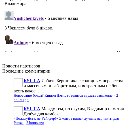
Новости
партнеров
Последние
комментарии
KSI_UA
Избить Беринчика с солидным перевесом
и массовым, и габаритным, и возрастным не бог
весть какое...
Новое лицо бокса? Кишон Дэвис готовится сделать заявление
·
2
hours ago
KSI_UA
Между тем, по слухам, Владимир наметил
Дюбуа для камбека.
«Пожалуйста, не Уайлдер!» Эксперт назвал лучшие варианты для
Усика
·
2 hours ago