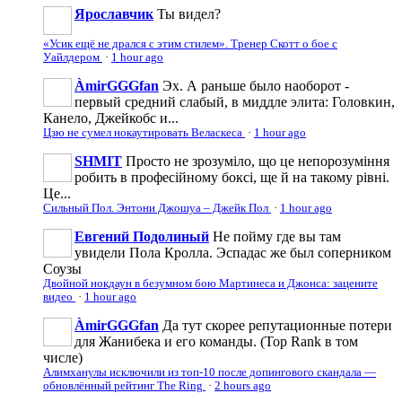
Ярославчик
Ты видел?
«Усик ещё не дрался с этим стилем». Тренер Скотт о бое с
Уайлдером
·
1 hour ago
ÀmirGGGfan
Эх. А раньше было наоборот -
первый средний слабый, в миддле элита: Головкин,
Канело, Джейкобс и...
Цзю не сумел нокаутировать Веласкеса
·
1 hour ago
SHMIT
Просто не зрозуміло, що це непорозуміння
робить в професійному боксі, ще й на такому рівні.
Це...
Сильный Пол. Энтони Джошуа – Джейк Пол
·
1 hour ago
Евгений Подолиный
Не пойму где вы там
увидели Пола Кролла. Эспадас же был соперником
Соузы
Двойной нокдаун в безумном бою Мартинеса и Джонса: зацените
видео
·
1 hour ago
ÀmirGGGfan
Да тут скорее репутационные потери
для Жанибека и его команды. (Top Rank в том
числе)
Алимханулы исключили из топ-10 после допингового скандала —
обновлённый рейтинг The Ring
·
2 hours ago