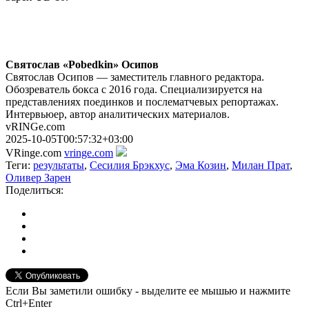
Святослав «Pobedkin» Осипов
Святослав Осипов — заместитель главного редактора.
Обозреватель бокса с 2016 года. Специализируется на
представлениях поединков и послематчевых репортажах.
Интервьюер, автор аналитических материалов.
vRINGe.com
2025-10-05T00:57:32+03:00
VRinge.com
vringe.com
Теги:
результаты
,
Сесилия Брэкхус
,
Эма Козин
,
Милан Прат
,
Оливер Зарен
Поделиться:
Если Вы заметили ошибку - выделите ее мышью и нажмите
Ctrl+Enter