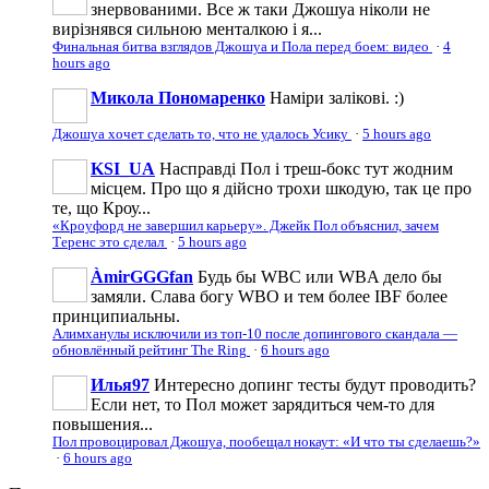
знервованими. Все ж таки Джошуа ніколи не
вирізнявся сильною менталкою і я...
Финальная битва взглядов Джошуа и Пола перед боем: видео
·
4
hours ago
Микола Пономаренко
Наміри залікові. :)
Джошуа хочет сделать то, что не удалось Усику
·
5 hours ago
KSI_UA
Насправді Пол і треш-бокс тут жодним
місцем. Про що я дійсно трохи шкодую, так це про
те, що Кроу...
«Кроуфорд не завершил карьеру». Джейк Пол объяснил, зачем
Теренс это сделал
·
5 hours ago
ÀmirGGGfan
Будь бы WBC или WBA дело бы
замяли. Слава богу WBO и тем более IBF более
принципиальны.
Алимханулы исключили из топ-10 после допингового скандала —
обновлённый рейтинг The Ring
·
6 hours ago
Илья97
Интересно допинг тесты будут проводить?
Если нет, то Пол может зарядиться чем-то для
повышения...
Пол провоцировал Джошуа, пообещал нокаут: «И что ты сделаешь?»
·
6 hours ago