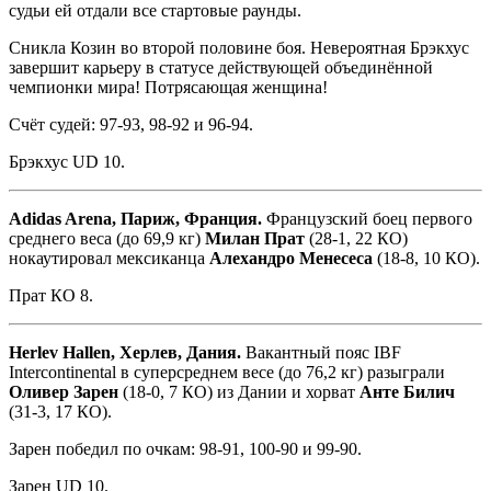
судьи ей отдали все стартовые раунды.
Сникла Козин во второй половине боя. Невероятная Брэкхус
завершит карьеру в статусе действующей объединённой
чемпионки мира! Потрясающая женщина!
Счёт судей: 97-93, 98-92 и 96-94.
Брэкхус UD 10.
Adidas Arena, Париж, Франция.
Французский боец первого
среднего веса (до 69,9 кг)
Милан Прат
(28-1, 22 КО)
нокаутировал мексиканца
Алехандро Менесеса
(18-8, 10 КО).
Прат КО 8.
Herlev Hallen, Херлев, Дания.
Вакантный пояс IBF
Intercontinental в суперсреднем весе (до 76,2 кг) разыграли
Оливер Зарен
(18-0, 7 КО) из Дании и хорват
Анте Билич
(31-3, 17 КО).
Зарен победил по очкам: 98-91, 100-90 и 99-90.
Зарен UD 10.