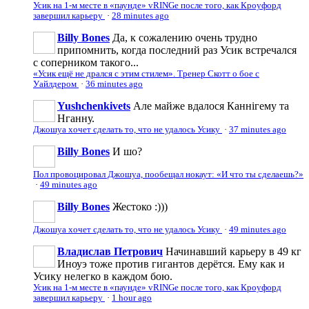
Усик на 1-м месте в «паунде» vRINGe после того, как Кроуфорд
завершил карьеру
·
28 minutes ago
Billy Bones
Да, к сожалению очень трудно
припомнить, когда последний раз Усик встречался
с соперником такого...
«Усик ещё не дрался с этим стилем». Тренер Скотт о бое с
Уайлдером
·
36 minutes ago
Yushchenkivets
Але майже вдалося Каннігему та
Нганну.
Джошуа хочет сделать то, что не удалось Усику
·
37 minutes ago
Billy Bones
И шо?
Пол провоцировал Джошуа, пообещал нокаут: «И что ты сделаешь?»
·
49 minutes ago
Billy Bones
Жестоко :)))
Джошуа хочет сделать то, что не удалось Усику
·
49 minutes ago
Владислав Петрович
Начинавший карьеру в 49 кг
Иноуэ тоже против гигантов дерётся. Ему как и
Усику нелегко в каждом бою.
Усик на 1-м месте в «паунде» vRINGe после того, как Кроуфорд
завершил карьеру
·
1 hour ago