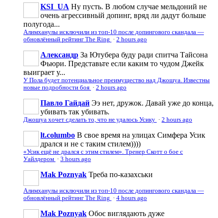
KSI_UA
Ну пусть. В любом случае мельдоний не
очень агрессивньій допинг, вряд ли дадут больше
полугода...
Алимханулы исключили из топ-10 после допингового скандала —
обновлённый рейтинг The Ring
·
2 hours ago
Александр
За Ютубера буду ради спитча Тайсона
Фьюри. Представьте если каким то чудом Джейк
выиграет у...
У Пола будет потенциальное преимущество над Джошуа. Известны
новые подробности боя
·
2 hours ago
Павло Гайдай
Ээ нет, дружок. Давай уже до конца,
убивать так убивать.
Джошуа хочет сделать то, что не удалось Усику
·
2 hours ago
lt.columbo
В свое время на улицах Симфера Усик
дрался и не с таким стилем))))
«Усик ещё не дрался с этим стилем». Тренер Скотт о бое с
Уайлдером
·
3 hours ago
Mak Poznyak
Треба по-казахськи
Алимханулы исключили из топ-10 после допингового скандала —
обновлённый рейтинг The Ring
·
4 hours ago
Mak Poznyak
Обоє виглядають дуже