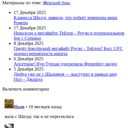
Материалы
по теме
:
Женский бокс
17 Декабря 2025
Кларисса Шилдс заявила, что побьёт чемпиона мира
Ромеро
17 Декабря 2025
Николсон о мегафайте Тейлор – Роузи и потенциальном
бое с Серрано
8 Декабря 2025
Грядёт боксёрский мегафайт Роузи – Тейлор? Босс UFC
оценил вероятность ивента
6 Декабря 2025
Апсетище! Нур Турхан удосрочила Феррейру: видео
5 Декабря 2025
Дюбуа уже не с Шаломом — выступит в рамках шоу
Пол – Джошуа
Включить комментарии