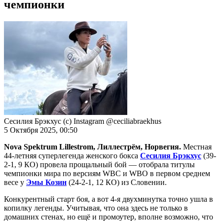
чемпионки
Сесилия Брэкхус (с) Instagram @ceciliabraekhus
5 Октября 2025, 00:50
Nova Spektrum Lillestrom, Лиллестрём, Норвегия.
Местная
44-летняя суперлегенда женского бокса
Сесилия Брэкхус
(39-
2-1, 9 КО) провела прощальный бой — отобрала титулы
чемпионки мира по версиям WBC и WBO в первом среднем
весе у
Эмы Козин
(24-2-1, 12 КО) из Словении.
Конкурентный старт боя, а вот 4-я двухминутка точно ушла в
копилку легенды. Учитывая, что она здесь не только в
домашних стенах, но ещё и промоутер, вполне возможно, что