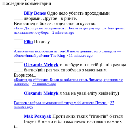
Последние
комментарии
Billy Bones
Одно дело убегать проходными
дворами. Другое - в ринге.
Велосипед в боксе - отдельное искусство.
«Если Джошуа не расправится с Полом за два раунда…» Топ-тренер
нахваливает ютубера
·
2 minutes ago
Filin
По делу
Алимханулы исключили из топ-10 после допингового скандала —
обновлённый рейтинг The Ring
·
11 minutes ago
Olexandr Melnyk
та не буде він в стійці і пів раунда
битися)він раз так спробував з маленьким
Бьорнсом...
«Боится до у**ачки». Бакли разоблачил стиль Чимаева, сравнивал с
Хабибом
·
25 minutes ago
Olexandr Melnyk
я мав на увазі еліту хевівейту)
Гассиев отобрал чемпионский титул у 44-летнего Пулева
·
27
minutes ago
Mak Poznyak
Проти яких таких "гігантів" б'ється
Іноуе? В нього й близько немає настільки важчих
і...