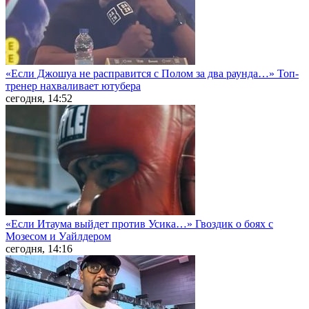
«Если Джошуа не расправится с Полом за два раунда…» Топ-
тренер нахваливает ютубера
сегодня, 14:52
«Если Итаума выйдет против Усика…» Гвоздик о боях с
Мозесом и Уайлдером
сегодня, 14:16