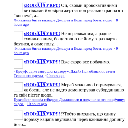
xROIx🇺🇦УКР!!!
Ой, своїми провокативними
витівками ймовірна жертва пол реально грається з
"вогнем", а...
Финальная битва взглядов Джошуа и Пола перед боем: видео
·
8
hours ago
xROIx🇺🇦УКР!!!
Не переляканим, а радше
схвильованим, бо це точно не йому зараз варто
боятися, а саме полу....
Финальная битва взглядов Джошуа и Пола перед боем: видео
·
9
hours ago
xROIx🇺🇦УКР!!!
Вже скоро все побачимо.
«Кроуфорд не завершил карьеру». Джейк Пол объяснил, зачем
Теренс это сделал
·
9 hours ago
xROIx🇺🇦УКР!!!
Мераб можливо і стримувався,
як боєць, але не надто демонстрував субординацію
та свій пієтет щодо...
Цукерберг провёл тейкдаун Двалишвили и получил за это пощёчину:
видео
·
10 hours ago
xROIx🇺🇦УКР!!!
⁉️Тобто виходить, що єдину
поразку кацапа анулювали через вживання допінгу
його...