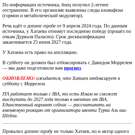
По информации источника, боец получил 2-летнее
отстранение. В его организме выявлены следы
кломифена
(гормон и метаболический модулятор).
Речь идёт о допинг-пробе от 9 апреля 2024 года. По данным
источника, у Хатаева отнимут последнюю победу (прошёл по
очкам Дурваля Паласио). Срок дисквалификации
заканчивается 25 июня 2027 года.
У Хатаева есть право на апелляцию.
В субботу он должен был отбоксировать с Давидом Моррелем
— мы даже подготовили вам
прогноз
.
ОБНОВЛЕНО:
ожидается, что Хатаев отбоксирует в
субботу с Моррелем.
ITA работает только с IBA, то есть Имам не сможет
выступать до 2027 года только в ивентах от IBA.
Единственный вариант сейчас
— рассчитывать на
вменяемую реакцию от организатора ивента Турки Аль аш-
Шейха.
Провалил допинг-пробу не только Хатаев, но и автор одного