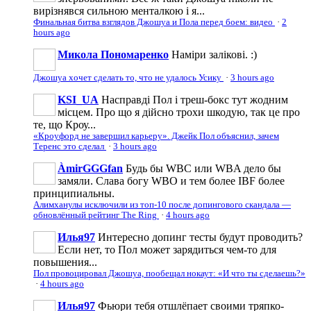
вирізнявся сильною менталкою і я...
Финальная битва взглядов Джошуа и Пола перед боем: видео
·
2
hours ago
Микола Пономаренко
Наміри залікові. :)
Джошуа хочет сделать то, что не удалось Усику
·
3 hours ago
KSI_UA
Насправді Пол і треш-бокс тут жодним
місцем. Про що я дійсно трохи шкодую, так це про
те, що Кроу...
«Кроуфорд не завершил карьеру». Джейк Пол объяснил, зачем
Теренс это сделал
·
3 hours ago
ÀmirGGGfan
Будь бы WBC или WBA дело бы
замяли. Слава богу WBO и тем более IBF более
принципиальны.
Алимханулы исключили из топ-10 после допингового скандала —
обновлённый рейтинг The Ring
·
4 hours ago
Илья97
Интересно допинг тесты будут проводить?
Если нет, то Пол может зарядиться чем-то для
повышения...
Пол провоцировал Джошуа, пообещал нокаут: «И что ты сделаешь?»
·
4 hours ago
Илья97
Фьюри тебя отшлёпает своими тряпко-