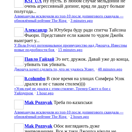
KSI_UA
Ну пусть. В любом случае мельдоний не
очень агрессивньій допинг, вряд ли дадут больше
полугода...
Алимханулы исключили из топ-10 после допингового скандала —
обновлённый рейтинг The Ring
·
3 minutes ago
Александр
За Ютубера буду ради спитча Тайсона
Фьюри. Представьте если каким то чудом Джейк
выиграет у...
У Пола будет потенциальное преимущество над Джошуа. Известны
новые подробности боя
·
15 minutes ago
Павло Гайдай
Ээ нет, дружок. Давай уже до конца,
убивать так убивать.
Джошуа хочет сделать то, что не удалось Усику
·
48 minutes ago
lt.columbo
В свое время на улицах Симфера Усик
дрался и не с таким стилем))))
«Усик ещё не дрался с этим стилем». Тренер Скотт о бое с
Уайлдером
·
1 hour ago
Mak Poznyak
Треба по-казахськи
Алимханулы исключили из топ-10 после допингового скандала —
обновлённый рейтинг The Ring
·
2 hours ago
Mak Poznyak
Обоє виглядають дуже
знервованими. Все ж таки Джошуа ніколи не