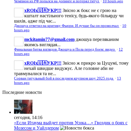
Чемпион из РФ попался на допинге и потерял титул
·
10 hours ago
xROIx🇺🇦УКР!!!
Звісно ж бокс не є грою на
кшталт настільного тенісу, будь-якого більярду чи
шахів, адже під час...
Джошуа ответил на критику Фьюри. И лучше бы он промолчал
·
10
hours ago
mckitamin77@gmail.com
джошуа переляканим
якимсь виглядая...
Финальная битва взглядов Джошуа и Пола перед боем: видео
·
12
hours ago
xROIx🇺🇦УКР!!!
Звісно ж прикро за Цуцумі, тому
нехай швидше видужує. Але головне аби не
травмувалися та не...
Сорван титульный бой в последнем крупном шоу 2025 года
·
13
hours ago
Последние
новости
сегодня, 14:16
«Если Итаума выйдет против Усика…» Гвоздик о боях с
Мозесом и Уайлдером