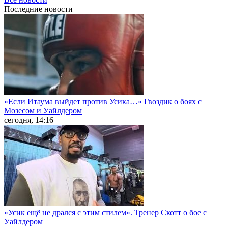
Последние
новости
«Если Итаума выйдет против Усика…» Гвоздик о боях с
Мозесом и Уайлдером
сегодня, 14:16
«Усик ещё не дрался с этим стилем». Тренер Скотт о бое с
Уайлдером