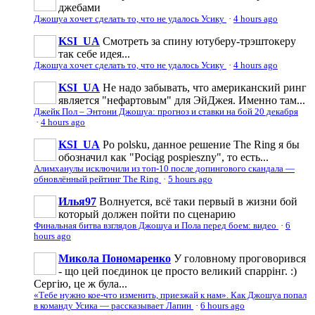
джебами
Джошуа хочет сделать то, что не удалось Усику
·
4 hours ago
KSI_UA
Смотреть за спину ютуберу-трэштокеру
так себе идея...
Джошуа хочет сделать то, что не удалось Усику
·
4 hours ago
KSI_UA
Не надо забывать, что американский ринг
является "нефартовым" для ЭйДжея. Именно там...
Джейк Пол – Энтони Джошуа: прогноз и ставки на бой 20 декабря
·
4 hours ago
KSI_UA
Po polsku, данное решение The Ring я бы
обозначил как "Pociąg pospieszny", то есть...
Алимханулы исключили из топ-10 после допингового скандала —
обновлённый рейтинг The Ring
·
5 hours ago
Илья97
Волнуется, всё таки первый в жизни бой
который должен пойти по сценарию
Финальная битва взглядов Джошуа и Пола перед боем: видео
·
6
hours ago
Микола Пономаренко
У головному проговорився
- що цей поєдинок це просто великий спаррінг. :)
Сергію, це ж була...
«Тебе нужно кое-что изменить, приезжай к нам». Как Джошуа попал
в команду Усика — рассказывает Лапин
·
6 hours ago