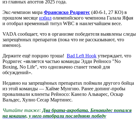
из главных апсетов 2025 года.
Экс-чемпион мира
Франсиско Родригес
(40-6-1, 27 КО) в
прошлом месяце
избил
олимпийского чемпиона Галала Яфая
и отобрал временный титул WBC в наилегчайшем весе.
VADA сообщает, что в организме победителя выявлены следы
запрещённых препаратов (пока что не рассказывают, что
именно).
Держите ещё порцию трэша!
Bad Left Hook
утверждает, что
Родригес «является частью команды Эдди Рейносо "No
Boxing, No Life", что однозначно станет темой для
обсуждений».
Недавно на запрещённых препаратах поймали другого бойца
из этой команды — Хайме Мунгию. Ранее допинг-пробы
проваливали клиенты Рейносо: Канело Альварес, Оскар
Вальдес, Хулио Сесар Мартинес.
Читайте также:
Два брата-акробата. Бенавидес попался
на кокаине, у него отобрали последнюю победу