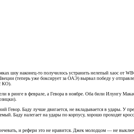
мках шоу наконец-то получилось устранить нелепый хаос от WBC
 Швеции (теперь уже боксирует за ОАЭ) вырвал победу у отправ
2 КО).
ели в ринге в феврале, а Гевора в ноябре. Оба били Илунгу Мак
озицки).
ний Гевор. Баду лучше двигается, не вкладывается в удары. У 
мый. Баду налегает на удары по корпусу, хорошо проходят кросс
нчевать, и рефери это не нравится. Джек молодцом — не выключ