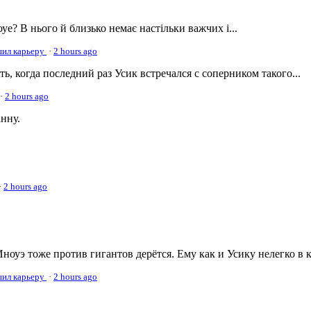
оуе? В нього й близько немає настільки важчих і...
ршил карьеру
·
2 hours ago
, когда последний раз Усик встречался с соперником такого...
·
2 hours ago
нну.
·
2 hours ago
ноуэ тоже против гигантов дерётся. Ему как и Усику нелегко в 
ршил карьеру
·
2 hours ago