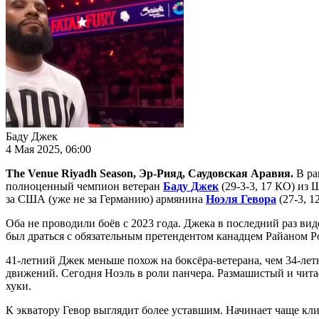
Баду Джек
4 Мая 2025, 06:00
The Venue Riyadh Season, Эр-Рияд, Саудовская Аравия.
В ра
полноценный чемпион ветеран
Баду Джек
(29-3-3, 17 КО) из
за США (уже не за Германию) армянина
Ноэля Гевора
(27-3, 1
Оба не проводили боёв с 2023 года. Джека в последний раз вид
был драться с обязательным претендентом канадцем Райаном Р
41-летний Джек меньше похож на боксёра-ветерана, чем 34-лет
движений. Сегодня Ноэль в роли панчера. Размашистый и читае
хуки.
К экватору Гевор выглядит более уставшим. Начинает чаще кли