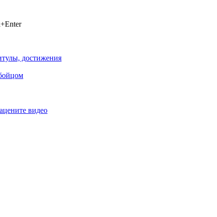
+Enter
титулы, достижения
 бойцом
ацените видео