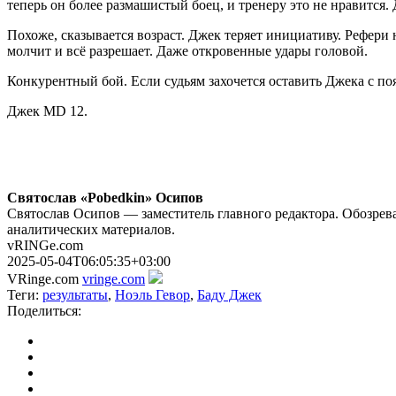
теперь он более размашистый боец, и тренеру это не нравится.
Похоже, сказывается возраст. Джек теряет инициативу. Рефери н
молчит и всё разрешает. Даже откровенные удары головой.
Конкурентный бой. Если судьям захочется оставить Джека с поясо
Джек MD 12.
Святослав «Pobedkin» Осипов
Святослав Осипов — заместитель главного редактора. Обозрева
аналитических материалов.
vRINGe.com
2025-05-04T06:05:35+03:00
VRinge.com
vringe.com
Теги:
результаты
,
Ноэль Гевор
,
Баду Джек
Поделиться: