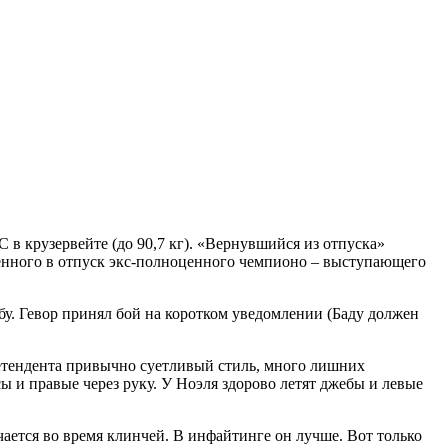
 в крузервейте (до 90,7 кг). «Вернувшийся из отпуска»
ленного в отпуск экс-полноценного чемпионо – выступающего
абу. Гевор принял бой на коротком уведомлении (Баду должен
претендента привычно суетливый стиль, много лишних
ы и правые через руку. У Ноэля здорово летят джебы и левые
ается во время клинчей. В инфайтинге он лучше. Вот только