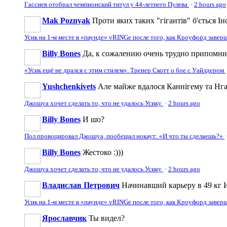
Гассиев отобрал чемпионский титул у 44-летнего Пулева
·
2 hours ago
Mak Poznyak
Проти яких таких "гігантів" б'ється Ін
Усик на 1-м месте в «паунде» vRINGe после того, как Кроуфорд заве
Billy Bones
Да, к сожалению очень трудно припомнить
«Усик ещё не дрался с этим стилем». Тренер Скотт о бое с Уайлдером
Yushchenkivets
Але майже вдалося Каннігему та Нга
Джошуа хочет сделать то, что не удалось Усику
·
2 hours ago
Billy Bones
И шо?
Пол провоцировал Джошуа, пообещал нокаут: «И что ты сделаешь?»
Billy Bones
Жестоко :)))
Джошуа хочет сделать то, что не удалось Усику
·
2 hours ago
Владислав Петрович
Начинавший карьеру в 49 кг И
Усик на 1-м месте в «паунде» vRINGe после того, как Кроуфорд заве
Ярославчик
Ты видел?