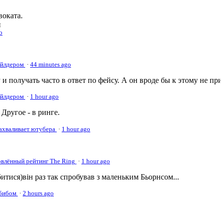
оката.
и
o
Уайлдером
·
44 minutes ago
 и получать часто в ответ по фейсу. А он вроде бы к этому не пр
Уайлдером
·
1 hour ago
Другое - в ринге.
нахваливает ютубера
·
1 hour ago
овлённый рейтинг The Ring
·
1 hour ago
а битися)він раз так спробував з маленьким Бьорнсом...
абибом
·
2 hours ago