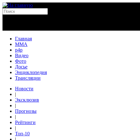
Главная
MMA
p4p
Видео
Фото
Досье
Энциклопедия
Трансляции
Новости
|
Эксклюзив
|
Прогнозы
|
Рейтинги
|
Топ-10
|