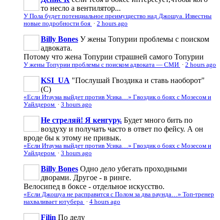
то несло а вентилятор...
У Пола будет потенциальное преимущество над Джошуа. Известны
новые подробности боя
·
2 hours ago
Billy Bones
У жены Топурии проблемы с поиском
адвоката.
Потому что жена Топурии страшней самого Топурии
У жены Топурии проблемы с поиском адвоката — СМИ
·
2 hours ago
KSI_UA
"Послушай Гвоздика и ставь наоборот"
(С)
«Если Итаума выйдет против Усика…» Гвоздик о боях с Мозесом и
Уайлдером
·
3 hours ago
Не стреляй! Я кенгуру.
Будет много бить по
воздуху и получать часто в ответ по фейсу. А он
вроде бы к этому не привык.
«Если Итаума выйдет против Усика…» Гвоздик о боях с Мозесом и
Уайлдером
·
3 hours ago
Billy Bones
Одно дело убегать проходными
дворами. Другое - в ринге.
Велосипед в боксе - отдельное искусство.
«Если Джошуа не расправится с Полом за два раунда…» Топ-тренер
нахваливает ютубера
·
4 hours ago
Filin
По делу