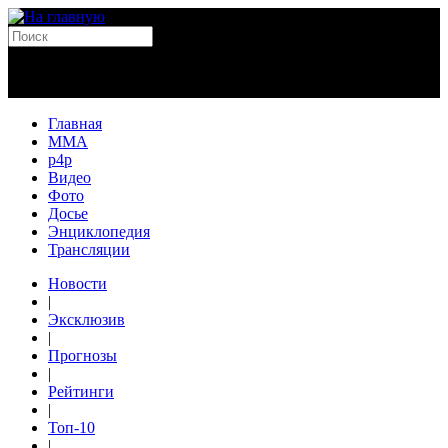
Главная
MMA
p4p
Видео
Фото
Досье
Энциклопедия
Трансляции
Новости
|
Эксклюзив
|
Прогнозы
|
Рейтинги
|
Топ-10
|