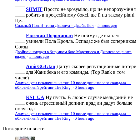
SHMIT
Просто не зрозуміло, що це непорозуміння
робить в професійному боксі, ще й на такому рівні.
Це...
Сильный Пол. Энтони Джошуа – Джейк Пол
·
5 hours ago
Евгений Подолиный
Не пойму где вы там
увидели Пола Кролла. Эспадас же был соперником
Соузы
Двойной нокдаун в безумном бою Мартинеса и Джонса: зацените
видео
·
5 hours ago
ÀmirGGGfan
Да тут скорее репутационные потери
для Жанибека и его команды. (Top Rank в том
числе)
Алимханулы исключили из топ-10 после допингового скандала —
обновлённый рейтинг The Ring
·
6 hours ago
KSI_UA
Ну пусть. В любом случае мельдоний не
очень агрессивньій допинг, вряд ли дадут больше
полугода...
Алимханулы исключили из топ-10 после допингового скандала —
обновлённый рейтинг The Ring
·
6 hours ago
Последние
новости