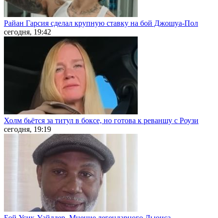
Райан Гарсия сделал крупную ставку на бой Джошуа-Пол
сегодня, 19:42
Холм бьётся за титул в боксе, но готова к реваншу с Роузи
сегодня, 19:19
Бой Усик-Уайлдер. Мнение легендарного Льюиса