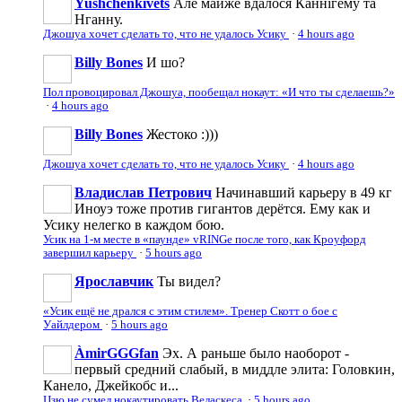
Yushchenkivets
Але майже вдалося Каннігему та
Нганну.
Джошуа хочет сделать то, что не удалось Усику
·
4 hours ago
Billy Bones
И шо?
Пол провоцировал Джошуа, пообещал нокаут: «И что ты сделаешь?»
·
4 hours ago
Billy Bones
Жестоко :)))
Джошуа хочет сделать то, что не удалось Усику
·
4 hours ago
Владислав Петрович
Начинавший карьеру в 49 кг
Иноуэ тоже против гигантов дерётся. Ему как и
Усику нелегко в каждом бою.
Усик на 1-м месте в «паунде» vRINGe после того, как Кроуфорд
завершил карьеру
·
5 hours ago
Ярославчик
Ты видел?
«Усик ещё не дрался с этим стилем». Тренер Скотт о бое с
Уайлдером
·
5 hours ago
ÀmirGGGfan
Эх. А раньше было наоборот -
первый средний слабый, в миддле элита: Головкин,
Канело, Джейкобс и...
Цзю не сумел нокаутировать Веласкеса
·
5 hours ago