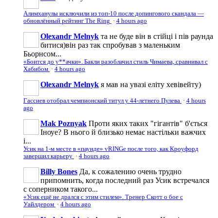
Алимханулы исключили из топ-10 после допингового скандала —
обновлённый рейтинг The Ring
·
4 hours ago
Olexandr Melnyk
та не буде він в стійці і пів раунда
битися)він раз так спробував з маленьким
Бьорнсом...
«Боится до у**ачки». Бакли разоблачил стиль Чимаева, сравнивал с
Хабибом
·
4 hours ago
Olexandr Melnyk
я мав на увазі еліту хевівейту)
Гассиев отобрал чемпионский титул у 44-летнего Пулева
·
4 hours
ago
Mak Poznyak
Проти яких таких "гігантів" б'ється
Іноуе? В нього й близько немає настільки важчих
і...
Усик на 1-м месте в «паунде» vRINGe после того, как Кроуфорд
завершил карьеру
·
4 hours ago
Billy Bones
Да, к сожалению очень трудно
припомнить, когда последний раз Усик встречался
с соперником такого...
«Усик ещё не дрался с этим стилем». Тренер Скотт о бое с
Уайлдером
·
4 hours ago