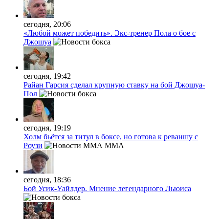
сегодня, 20:06
«Любой может победить». Экс-тренер Пола о бое с
Джошуа
сегодня, 19:42
Райан Гарсия сделал крупную ставку на бой Джошуа-
Пол
сегодня, 19:19
Холм бьётся за титул в боксе, но готова к реваншу с
Роузи
MMA
сегодня, 18:36
Бой Усик-Уайлдер. Мнение легендарного Льюиса