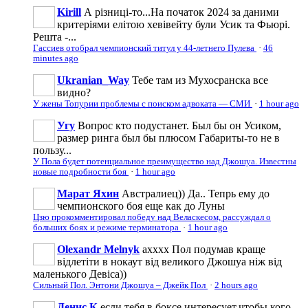
Kirill
А різниці-то...На початок 2024 за даними
критеріями елітою хевівейту були Усик та Фьюрі.
Решта -...
Гассиев отобрал чемпионский титул у 44-летнего Пулева
·
46
minutes ago
Ukranian_Way
Тебе там из Мухосранска все
видно?
У жены Топурии проблемы с поиском адвоката — СМИ
·
1 hour ago
Угу
Вопрос кто подустанет. Был бы он Усиком,
размер ринга был бы плюсом Габариты-то не в
пользу...
У Пола будет потенциальное преимущество над Джошуа. Известны
новые подробности боя
·
1 hour ago
Марат Яхин
Австралиец)) Да.. Тепрь ему до
чемпионского боя еще как до Луны
Цзю прокомментировал победу над Веласкесом, рассуждал о
больших боях и режиме терминатора
·
1 hour ago
Olexandr Melnyk
ахххх Пол подумав краще
відлетіти в нокаут від великого Джошуа ніж від
маленького Девіса))
Сильный Пол. Энтони Джошуа – Джейк Пол
·
2 hours ago
Денис К
если тебя в боксе интересует,чтобы кого