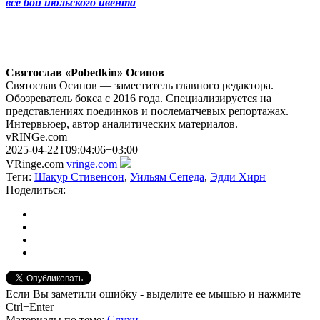
все бои июльского ивента
Святослав «Pobedkin» Осипов
Святослав Осипов — заместитель главного редактора.
Обозреватель бокса с 2016 года. Специализируется на
представлениях поединков и послематчевых репортажах.
Интервьюер, автор аналитических материалов.
vRINGe.com
2025-04-22T09:04:06+03:00
VRinge.com
vringe.com
Теги:
Шакур Стивенсон
,
Уильям Сепеда
,
Эдди Хирн
Поделиться:
Если Вы заметили ошибку - выделите ее мышью и нажмите
Ctrl+Enter
Материалы
по теме
:
Слухи