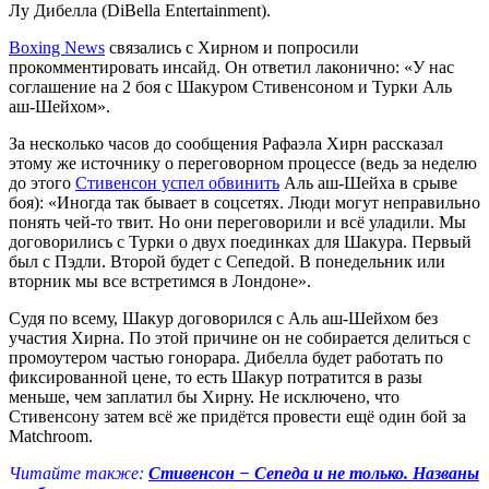
Лу Дибелла (DiBella Entertainment).
Boxing News
связались с Хирном и попросили
прокомментировать инсайд. Он ответил лаконично: «У нас
соглашение на 2 боя с Шакуром Стивенсоном и Турки Аль
аш-Шейхом».
За несколько часов до сообщения Рафаэла Хирн рассказал
этому же источнику о переговорном процессе (ведь за неделю
до этого
Стивенсон успел обвинить
Аль аш-Шейха в срыве
боя): «Иногда так бывает в соцсетях. Люди могут неправильно
понять чей-то твит. Но они переговорили и всё уладили. Мы
договорились с Турки о двух поединках для Шакура. Первый
был с Пэдли. Второй будет с Сепедой. В понедельник или
вторник мы все встретимся в Лондоне».
Судя по всему, Шакур договорился с Аль аш-Шейхом без
участия Хирна. По этой причине он не собирается делиться с
промоутером частью гонорара. Дибелла будет работать по
фиксированной цене, то есть Шакур потратится в разы
меньше, чем заплатил бы Хирну. Не исключено, что
Стивенсону затем всё же придётся провести ещё один бой за
Matchroom.
Читайте также:
Стивенсон − Сепеда и не только. Названы