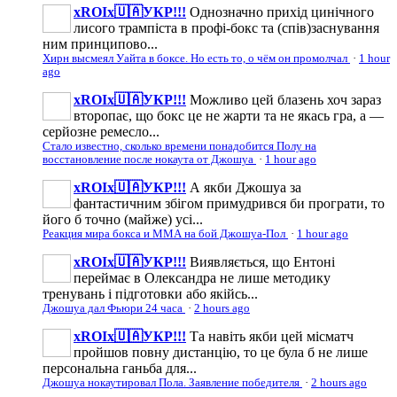
xROIx🇺🇦УКР!!!
Однозначно прихід цинічного
лисого трампіста в профі-бокс та (спів)заснування
ним принципово...
Хирн высмеял Уайта в боксе. Но есть то, о чём он промолчал
·
1 hour
ago
xROIx🇺🇦УКР!!!
Можливо цей блазень хоч зараз
второпає, що бокс це не жарти та не якась гра, а —
серйозне ремесло...
Стало известно, сколько времени понадобится Полу на
восстановление после нокаута от Джошуа
·
1 hour ago
xROIx🇺🇦УКР!!!
А якби Джошуа за
фантастичним збігом примудрився би програти, то
його б точно (майже) усі...
Реакция мира бокса и ММА на бой Джошуа-Пол
·
1 hour ago
xROIx🇺🇦УКР!!!
Виявляється, що Ентоні
переймає в Олександра не лише методику
тренувань і підготовки або якійсь...
Джошуа дал Фьюри 24 часа
·
2 hours ago
xROIx🇺🇦УКР!!!
Та навіть якби цей місматч
пройшов повну дистанцію, то це була б не лише
персональна ганьба для...
Джошуа нокаутировал Пола. Заявление победителя
·
2 hours ago