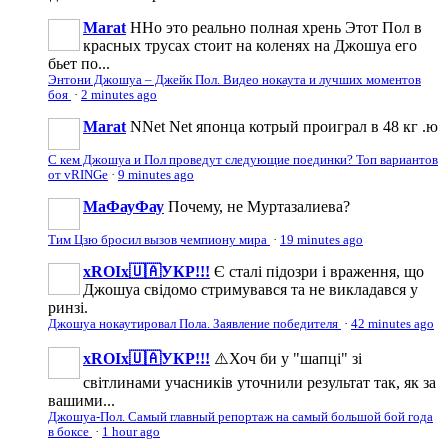
Marat
ННо это реально полная хрень Этот Пол в
красных трусах стоит на коленях на Джошуа его
бьет по...
Энтони Джошуа – Джейк Пол. Видео нокаута и лучших моментов
боя
·
2 minutes ago
Marat
NNet Net японца котрый проиграл в 48 кг .ю
С кем Джошуа и Пол проведут следующие поединки? Топ вариантов
от vRINGe
·
9 minutes ago
МаФауФау
Почему, не Муртазалиева?
Тим Цзю бросил вызов чемпиону мира
·
19 minutes ago
xROIx🇺🇦УКР!!!
Є сталі підозри і враження, що
Джошуа свідомо стримувався та не викладався у
ринзі.
Джошуа нокаутировал Пола. Заявление победителя
·
42 minutes ago
xROIx🇺🇦УКР!!!
⚠️Хоч би у "шапці" зі
світлинами учасників уточнили результат так, як за
вашими...
Джошуа-Пол. Самый главный репортаж на самый большой бой года
в боксе
·
1 hour ago