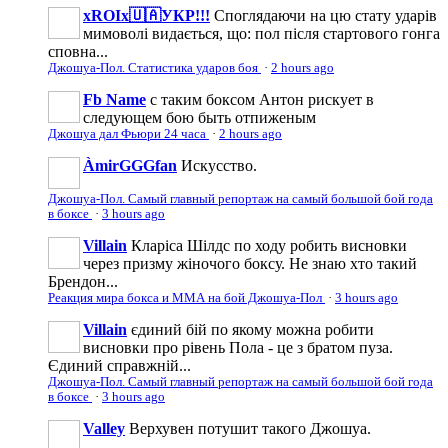
xROIx🇺🇦УКР!!!
Споглядаючи на цю стату ударів
мимоволі видається, що: пол після стартового гонга
сповна...
Джошуа-Пол. Статистика ударов боя
·
2 hours ago
Fb Name
с таким боксом Антон рискует в
следующем бою быть отпиженым
Джошуа дал Фьюри 24 часа
·
2 hours ago
ÀmirGGGfan
Искусство.
Джошуа-Пол. Самый главный репортаж на самый большой бой года
в боксе
·
3 hours ago
Villain
Кларіса Шілдс по ходу робить висновки
через призму жіночого боксу. Не знаю хто такий
Брендон...
Реакция мира бокса и ММА на бой Джошуа-Пол
·
3 hours ago
Villain
єдиний бій по якому можна робити
висновки про рівень Пола - це з братом пуза.
Єдиний справжній...
Джошуа-Пол. Самый главный репортаж на самый большой бой года
в боксе
·
3 hours ago
Valley
Верхувен потушит такого Джошуа.