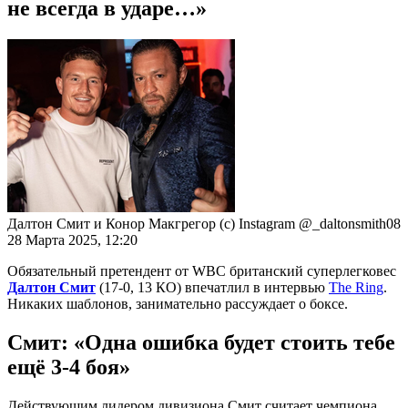
не всегда в ударе…»
Далтон Смит и Конор Макгрегор (с) Instagram @_daltonsmith08
28 Марта 2025, 12:20
Обязательный претендент от WBC британский суперлегковес
Далтон Смит
(17-0, 13 КО) впечатлил в интервью
The Ring
.
Никаких шаблонов, занимательно рассуждает о боксе.
Смит: «Одна ошибка будет стоить тебе
ещё 3-4 боя»
Действующим лидером дивизиона Смит считает чемпиона