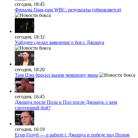
сегодня, 18:45
Финалы Гран-при WBC: результаты (обновляется)
сегодня, 18:32
Уайлдер сделал заявление о бое с Джошуа
сегодня, 18:20
Тим Цзю бросил вызов чемпиону мира
сегодня, 16:45
Джошуа после Пола и Пол после Джошуа: с кем
следующий бой?
сегодня, 16:19
Егор Голуб — о работе с Джошуа и победе над Полом