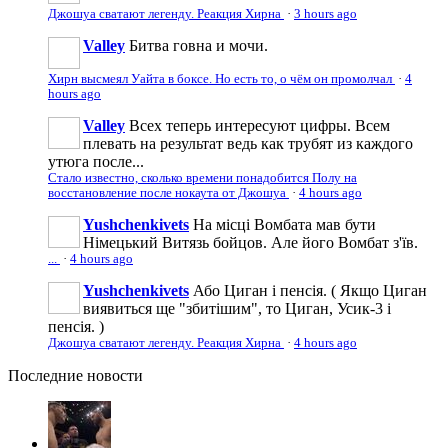
Джошуа сватают легенду. Реакция Хирна
·
3 hours ago
Valley
Битва говна и мочи.
Хирн высмеял Уайта в боксе. Но есть то, о чём он промолчал
·
4
hours ago
Valley
Всех теперь интересуют цифры. Всем
плевать на результат ведь как трубят из каждого
утюга после...
Стало известно, сколько времени понадобится Полу на
восстановление после нокаута от Джошуа
·
4 hours ago
Yushchenkivets
На місці Вомбата мав бути
Німецький Витязь бойцов. Але його Вомбат з'їв.
...
·
4 hours ago
Yushchenkivets
Або Циган і пенсія. ( Якщо Циган
виявиться ще "збитішим", то Циган, Усик-3 і
пенсія. )
Джошуа сватают легенду. Реакция Хирна
·
4 hours ago
Последние
новости