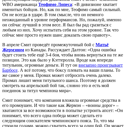
WBO американца
Теофимо Лопеса
: «В дивизионе хватает
именитых бойцов. Но, как по мне, Теофимо самый сильный.
Он не всегда в ударе. В том смысле, что он немного
неожиданный в уровне перформансов. Но, пожалуй, именно
он сейчас лучший в этом весе. Я был бы рад сразиться с
любым из них. Хочу испытать себя на этом уровне. Так что
сейчас мне просто нужен шанс доказать свою правоту».
В апреле Смит проведёт промежуточный бой с
Матьё
Жермэном
из Канады. Рассуждает Далтон: «Одна ошибка
будет стоить тебе ещё 3-4 боя, чтобы вновь вернуться на те же
позиции. Это как было у Кэттеролла. Вроде как впереди
титульник, огромные деньги. И тут он
внезапно проигрывает
Барбосе
. А всё потому, что боксу плевать на ваши планы. То
же самое у меня. Промах может отбросить очень далеко.
Промах лишит меня титульного шанса. Поэтому я должен
смотреть на апрельский бой так, словно это и есть мой
поединок за титул чемпиона мира».
Смит понимает, что компания вложила огромные средства в
его промоушен. И что такие как Жермэн – «воины дорог» –
хватаются за все возможности в попытке устроить апсет: «Он
понимает, что всего одна победа может сделать его
следующим соискателем чемпионского пояса. То, что мы
строили годами, можно схватить всего за один бой. Он может