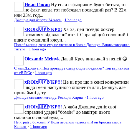
Иван Гокин
Ну если с фьюриком будет биться, то
не факт, когда тот побеждал последний раз? В 22м
или 23м, год...
Джошуа дал Фьюри 24 часа
·
1 hour ago
xROIx🇺🇦УКР!!!
Ха-ха, цей псевдо-боксер
втомився від власної втечі. Справді цей головний і
вщент очманілий клоун...
Пол объяснил, чего ему не хватило в бою с Джошуа. Вновь говорил о
титуле
·
1 hour ago
Olexandr Melnyk
Давай Кроу викликай з пенсії 😁
С кем Джошуа и Пол проведут следующие поединки? Топ вариантов
от vRINGe
·
1 hour ago
xROIx🇺🇦УКР!!!
Це ні про що в сенсі конкретики
щодо імені наступного опонента для Джошуа, але
принаймні дату...
Джошуа сватают легенду. Реакция Хирна
·
1 hour ago
xROIx🇺🇦УКР!!!
А якби Джошуа доніс свої
справжні ударні "бомби" до макітри цього
сміливого словоблуда,...
Не играй с боксом? У Пола перелом челюсти. И он бросил вызов
Канело
·
1 hour ago