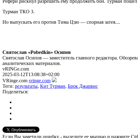
Рефери рискнул разрешить ему продолжить бой. Турман пошёл д
Турман ТКО 3.
Но выпускать его против Тима Цзю — спорная затея....
Святослав «Pobedkin» Осипов
Святослав Осипов — заместитель главного редактора. Обозрева
аналитических материалов.
vRINGe.com
2025-03-12T13:08:38+02:00
VRinge.com
vringe.com
Теги:
результаты
,
Кит Турман
,
Брок Джарвис
Поделиться:
Если Вы заметили ошибку - выделите ее мышью и нажмите Ctrl