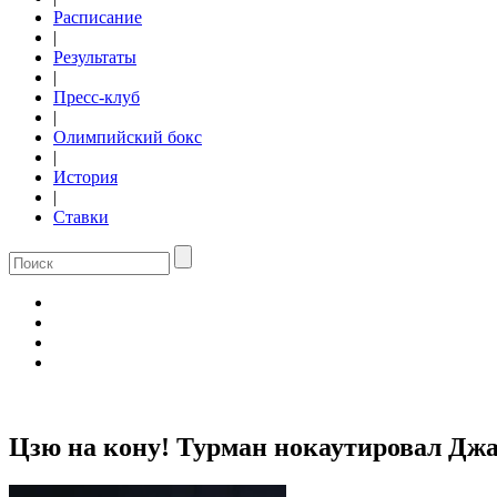
Расписание
|
Результаты
|
Пресс-клуб
|
Олимпийский бокс
|
История
|
Ставки
Цзю на кону! Турман нокаутировал Дж