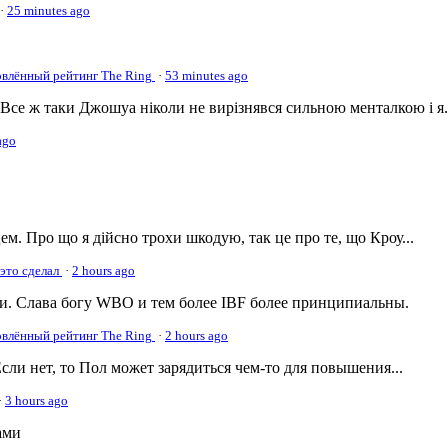
·
25 minutes ago
овлённый рейтинг The Ring
·
53 minutes ago
се ж таки Джошуа ніколи не вирізнявся сильною менталкою і я.
ago
м. Про що я дійсно трохи шкодую, так це про те, що Кроу...
 это сделал
·
2 hours ago
. Слава богу WBO и тем более IBF более принципиальны.
овлённый рейтинг The Ring
·
2 hours ago
сли нет, то Пол может зарядиться чем-то для повышения...
·
3 hours ago
ами