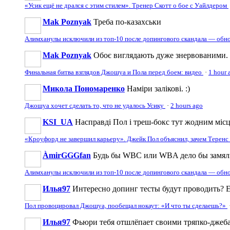
«Усик ещё не дрался с этим стилем». Тренер Скотт о бое с Уайлдером
Mak Poznyak
Треба по-казахськи
Алимханулы исключили из топ-10 после допингового скандала — обн
Mak Poznyak
Обоє виглядають дуже знервованими. В
Финальная битва взглядов Джошуа и Пола перед боем: видео
·
1 hour 
Микола Пономаренко
Наміри залікові. :)
Джошуа хочет сделать то, что не удалось Усику
·
2 hours ago
KSI_UA
Насправді Пол і треш-бокс тут жодним місце
«Кроуфорд не завершил карьеру». Джейк Пол объяснил, зачем Теренс
ÀmirGGGfan
Будь бы WBC или WBA дело бы замяли
Алимханулы исключили из топ-10 после допингового скандала — обн
Илья97
Интересно допинг тесты будут проводить? Е
Пол провоцировал Джошуа, пообещал нокаут: «И что ты сделаешь?»
Илья97
Фьюри тебя отшлёпает своими тряпко-джеб