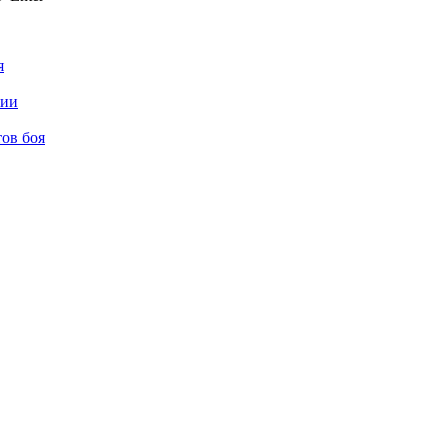
я
нии
ов боя