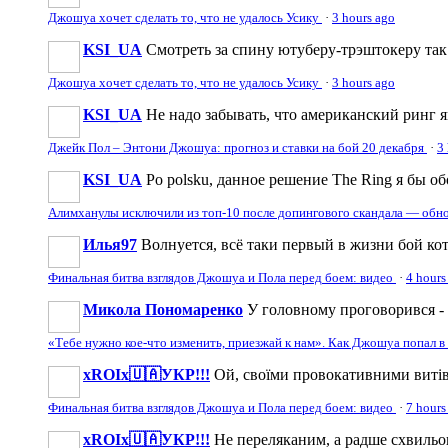
Джошуа хочет сделать то, что не удалось Усику
·
3 hours ago
KSI_UA
Смотреть за спину ютуберу-трэштокеру так с
Джошуа хочет сделать то, что не удалось Усику
·
3 hours ago
KSI_UA
Не надо забывать, что американский ринг 
Джейк Пол – Энтони Джошуа: прогноз и ставки на бой 20 декабря
·
3
KSI_UA
Po polsku, данное решение The Ring я бы обоз
Алимханулы исключили из топ-10 после допингового скандала — обн
Илья97
Волнуется, всё таки первый в жизни бой к
Финальная битва взглядов Джошуа и Пола перед боем: видео
·
4 hours
Микола Пономаренко
У головному проговорився - щ
«Тебе нужно кое-что изменить, приезжай к нам». Как Джошуа попал 
xROIx🇺🇦УКР!!!
Ой, своїми провокативними витівк
Финальная битва взглядов Джошуа и Пола перед боем: видео
·
7 hours
xROIx🇺🇦УКР!!!
Не переляканим, а радше схвильова