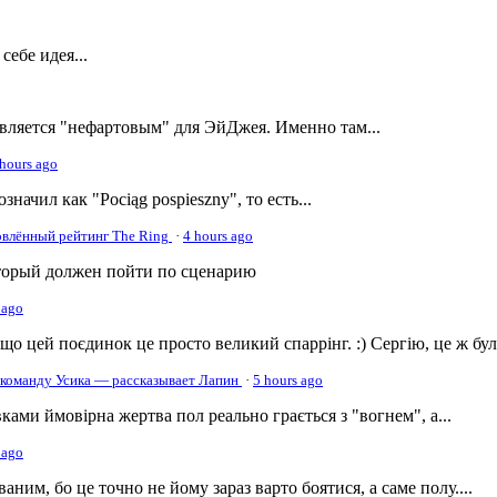
ебе идея...
является "нефартовым" для ЭйДжея. Именно там...
 hours ago
начил как "Pociąg pospieszny", то есть...
овлённый рейтинг The Ring
·
4 hours ago
оторый должен пойти по сценарию
 ago
о цей поєдинок це просто великий спаррінг. :) Сергію, це ж була
в команду Усика — рассказывает Лапин
·
5 hours ago
ами ймовірна жертва пол реально грається з "вогнем", а...
 ago
ним, бо це точно не йому зараз варто боятися, а саме полу....