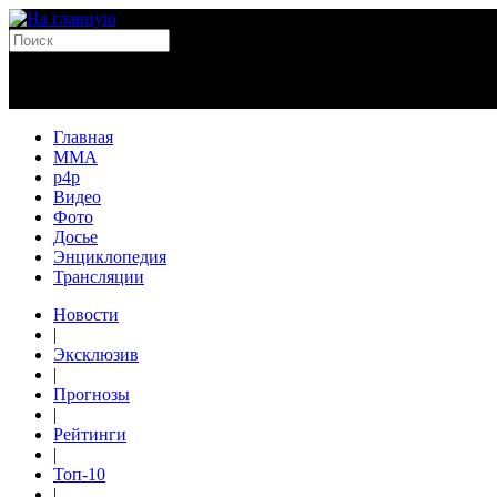
Главная
MMA
p4p
Видео
Фото
Досье
Энциклопедия
Трансляции
Новости
|
Эксклюзив
|
Прогнозы
|
Рейтинги
|
Топ-10
|