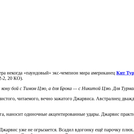
ера некогда «паундовый» экс-чемпион мира американец
Кит Ту
2-2, 20 КО).
кону бой с Тимом Цзю, а для Брока — с Никитой Цзю. Для Турма
истого, читаемого, вечно зажатого Джарвиса. Австралиец дважд
нга, наносит одиночные акцентированные удары. Джарвис практич
 Джарвис уже не огрызается. Всадил вдогонку ещё парочку плюх.