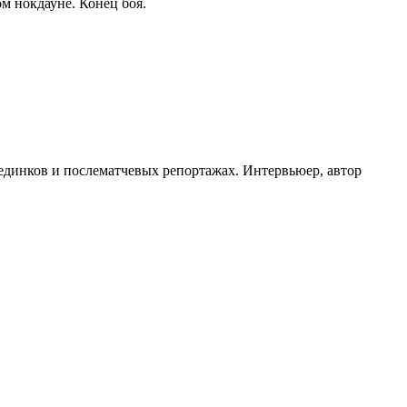
м нокдауне. Конец боя.
оединков и послематчевых репортажах. Интервьюер, автор