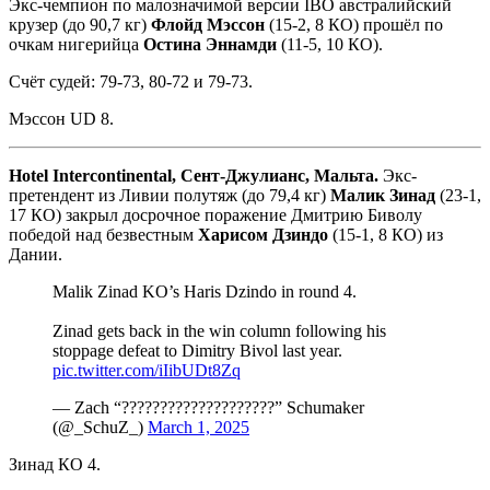
Экс-чемпион по малозначимой версии IBO австралийский
крузер (до 90,7 кг)
Флойд Мэссон
(15-2, 8 КО) прошёл по
очкам нигерийца
Остина Эннамди
(11-5, 10 КО).
Счёт судей: 79-73, 80-72 и 79-73.
Мэссон UD 8.
Hotel Intercontinental,
Сент
-
Джулианс
,
Мальта
.
Экс-
претендент из Ливии полутяж (до 79,4 кг)
Малик Зинад
(23-1,
17 КО) закрыл досрочное поражение Дмитрию Биволу
победой над безвестным
Харисом Дзиндо
(15-1, 8 КО) из
Дании.
Malik Zinad KO’s Haris Dzindo in round 4.
Zinad gets back in the win column following his
stoppage defeat to Dimitry Bivol last year.
pic.twitter.com/iIibUDt8Zq
— Zach “????????????????????” Schumaker
(@_SchuZ_)
March 1, 2025
Зинад КО 4.