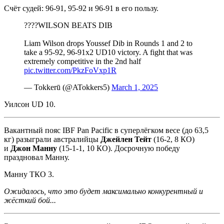
Счёт судей: 96-91, 95-92 и 96-91 в его пользу.
????WILSON BEATS DIB
Liam Wilson drops Youssef Dib in Rounds 1 and 2 to
take a 95-92, 96-91x2 UD10 victory. A fight that was
extremely competitive in the 2nd half
pic.twitter.com/PkzFoVxp1R
— Tokkerū (@ATokkers5)
March 1, 2025
Уилсон UD 10.
Вакантный пояс IBF Pan Pacific в суперлёгком весе (до 63,5
кг) разыграли австралийцы
Джейлен Тейт
(16-2, 8 КО)
и
Джон Манну
(15-1-1, 10 КО). Досрочную победу
праздновал Манну.
Манну ТКО 3.
Ожидалось, что это будет максимально конкурентный и
жёсткий бой...