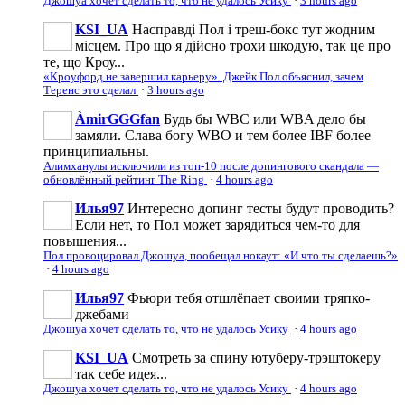
Джошуа хочет сделать то, что не удалось Усику
·
3 hours ago
KSI_UA
Насправді Пол і треш-бокс тут жодним
місцем. Про що я дійсно трохи шкодую, так це про
те, що Кроу...
«Кроуфорд не завершил карьеру». Джейк Пол объяснил, зачем
Теренс это сделал
·
3 hours ago
ÀmirGGGfan
Будь бы WBC или WBA дело бы
замяли. Слава богу WBO и тем более IBF более
принципиальны.
Алимханулы исключили из топ-10 после допингового скандала —
обновлённый рейтинг The Ring
·
4 hours ago
Илья97
Интересно допинг тесты будут проводить?
Если нет, то Пол может зарядиться чем-то для
повышения...
Пол провоцировал Джошуа, пообещал нокаут: «И что ты сделаешь?»
·
4 hours ago
Илья97
Фьюри тебя отшлёпает своими тряпко-
джебами
Джошуа хочет сделать то, что не удалось Усику
·
4 hours ago
KSI_UA
Смотреть за спину ютуберу-трэштокеру
так себе идея...
Джошуа хочет сделать то, что не удалось Усику
·
4 hours ago