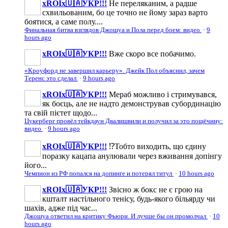
xROIx🇺🇦УКР!!!
Не переляканим, а радше
схвильованим, бо це точно не йому зараз варто
боятися, а саме полу....
Финальная битва взглядов Джошуа и Пола перед боем: видео
·
9
hours ago
xROIx🇺🇦УКР!!!
Вже скоро все побачимо.
«Кроуфорд не завершил карьеру». Джейк Пол объяснил, зачем
Теренс это сделал
·
9 hours ago
xROIx🇺🇦УКР!!!
Мераб можливо і стримувався,
як боєць, але не надто демонстрував субординацію
та свій пієтет щодо...
Цукерберг провёл тейкдаун Двалишвили и получил за это пощёчину:
видео
·
9 hours ago
xROIx🇺🇦УКР!!!
⁉️Тобто виходить, що єдину
поразку кацапа анулювали через вживання допінгу
його...
Чемпион из РФ попался на допинге и потерял титул
·
10 hours ago
xROIx🇺🇦УКР!!!
Звісно ж бокс не є грою на
кшталт настільного тенісу, будь-якого більярду чи
шахів, адже під час...
Джошуа ответил на критику Фьюри. И лучше бы он промолчал
·
10
hours ago