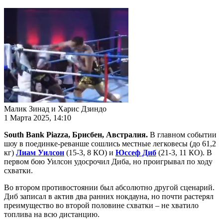
Малик Зинад и Харис Дзиндо
1 Марта 2025, 14:10
South Bank Piazza, Брисбен, Австралия.
В главном событии
шоу в поединке-реванше сошлись местные легковесы (до 61,2
кг)
Лиам Уилсон
(15-3, 8 КО) и
Юссеф Диб
(21-3, 11 КО). В
первом бою Уилсон удосрочил Диба, но проигрывал по ходу
схватки.
Во втором противостоянии был абсолютно другой сценарий.
Диб записал в актив два ранних нокдауна, но почти растерял
преимущество во второй половине схватки – не хватило
топлива на всю дистанцию.