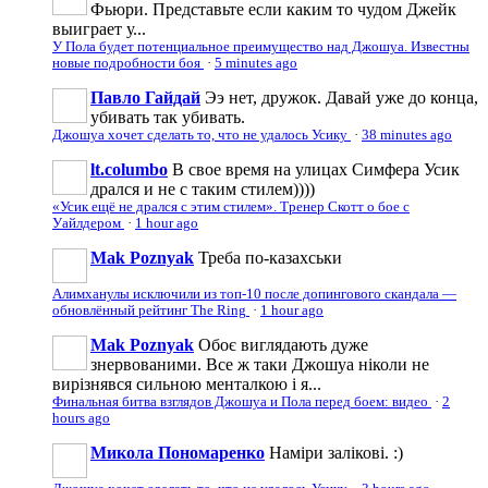
Фьюри. Представьте если каким то чудом Джейк
выиграет у...
У Пола будет потенциальное преимущество над Джошуа. Известны
новые подробности боя
·
5 minutes ago
Павло Гайдай
Ээ нет, дружок. Давай уже до конца,
убивать так убивать.
Джошуа хочет сделать то, что не удалось Усику
·
38 minutes ago
lt.columbo
В свое время на улицах Симфера Усик
дрался и не с таким стилем))))
«Усик ещё не дрался с этим стилем». Тренер Скотт о бое с
Уайлдером
·
1 hour ago
Mak Poznyak
Треба по-казахськи
Алимханулы исключили из топ-10 после допингового скандала —
обновлённый рейтинг The Ring
·
1 hour ago
Mak Poznyak
Обоє виглядають дуже
знервованими. Все ж таки Джошуа ніколи не
вирізнявся сильною менталкою і я...
Финальная битва взглядов Джошуа и Пола перед боем: видео
·
2
hours ago
Микола Пономаренко
Наміри залікові. :)