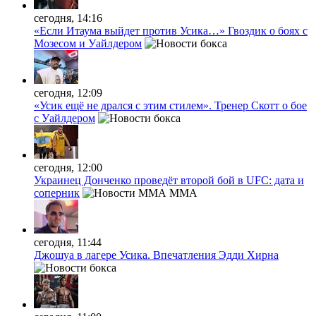
сегодня, 14:16
«Если Итаума выйдет против Усика…» Гвоздик о боях с
Мозесом и Уайлдером
сегодня, 12:09
«Усик ещё не дрался с этим стилем». Тренер Скотт о бое
с Уайлдером
сегодня, 12:00
Украинец Донченко проведёт второй бой в UFC: дата и
соперник
MMA
сегодня, 11:44
Джошуа в лагере Усика. Впечатления Эдди Хирна