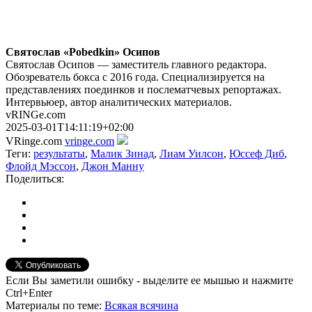
Святослав «Pobedkin» Осипов
Святослав Осипов — заместитель главного редактора.
Обозреватель бокса с 2016 года. Специализируется на
представлениях поединков и послематчевых репортажах.
Интервьюер, автор аналитических материалов.
vRINGe.com
2025-03-01T14:11:19+02:00
VRinge.com
vringe.com
Теги:
результаты
,
Малик Зинад
,
Лиам Уилсон
,
Юссеф Диб
,
Флойд Мэссон
,
Джон Манну
Поделиться:
Если Вы заметили ошибку - выделите ее мышью и нажмите
Ctrl+Enter
Материалы
по теме
:
Всякая всячина