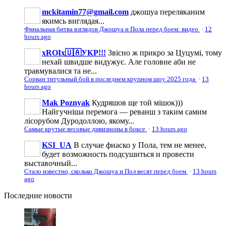
mckitamin77@gmail.com
джошуа переляканим
якимсь виглядая...
Финальная битва взглядов Джошуа и Пола перед боем: видео
·
12
hours ago
xROIx🇺🇦УКР!!!
Звісно ж прикро за Цуцумі, тому
нехай швидше видужує. Але головне аби не
травмувалися та не...
Сорван титульный бой в последнем крупном шоу 2025 года
·
13
hours ago
Mak Poznyak
Кудряшов ще той мішок)))
Найгучніша перемога — реванш з таким самим
лісорубом Дуродоллою, якому...
Самые крутые весовые дивизионы в боксе
·
13 hours ago
KSI_UA
В случае фиаско у Пола, тем не менее,
будет возможность подсушиться и провести
выставочный...
Стало известно, сколько Джошуа и Пол весят перед боем
·
13 hours
ago
Последние
новости