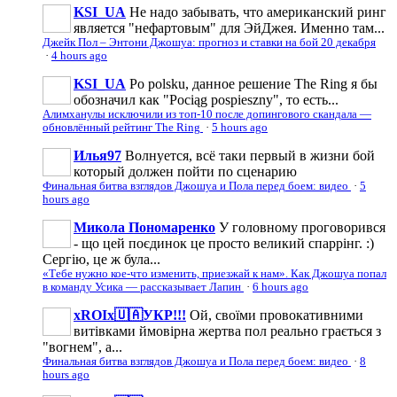
KSI_UA
Не надо забывать, что американский ринг
является "нефартовым" для ЭйДжея. Именно там...
Джейк Пол – Энтони Джошуа: прогноз и ставки на бой 20 декабря
·
4 hours ago
KSI_UA
Po polsku, данное решение The Ring я бы
обозначил как "Pociąg pospieszny", то есть...
Алимханулы исключили из топ-10 после допингового скандала —
обновлённый рейтинг The Ring
·
5 hours ago
Илья97
Волнуется, всё таки первый в жизни бой
который должен пойти по сценарию
Финальная битва взглядов Джошуа и Пола перед боем: видео
·
5
hours ago
Микола Пономаренко
У головному проговорився
- що цей поєдинок це просто великий спаррінг. :)
Сергію, це ж була...
«Тебе нужно кое-что изменить, приезжай к нам». Как Джошуа попал
в команду Усика — рассказывает Лапин
·
6 hours ago
xROIx🇺🇦УКР!!!
Ой, своїми провокативними
витівками ймовірна жертва пол реально грається з
"вогнем", а...
Финальная битва взглядов Джошуа и Пола перед боем: видео
·
8
hours ago