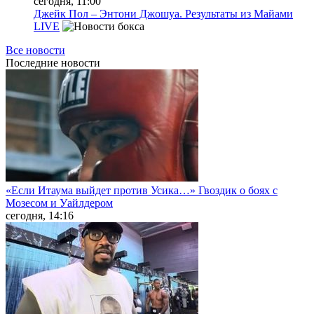
сегодня, 11:00
Джейк Пол – Энтони Джошуа. Результаты из Майами
LIVE
Все новости
Последние
новости
«Если Итаума выйдет против Усика…» Гвоздик о боях с
Мозесом и Уайлдером
сегодня, 14:16