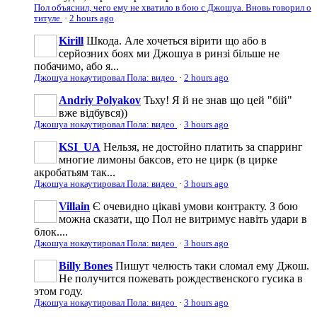
Пол объяснил, чего ему не хватило в бою с Джошуа. Вновь говорил о
титуле
·
2 hours ago
Kirill
Шкода. Але хочеться вірити що або в
серйозних боях ми Джошуа в ринзі більше не
побачимо, або я...
Джошуа нокаутировал Пола: видео
·
2 hours ago
Andriy Polyakov
Тьху! Я й не знав що цей "бій"
вже відбувся))
Джошуа нокаутировал Пола: видео
·
3 hours ago
KSI_UA
Нельзя, не достойно платить за спарринг
многие лимоны баксов, ето не цирк (в цирке
акробатьям так...
Джошуа нокаутировал Пола: видео
·
3 hours ago
Villain
Є очевидно цікаві умови контракту. З бою
можна сказати, що Пол не витримує навіть удари в
блок....
Джошуа нокаутировал Пола: видео
·
3 hours ago
Billy Bones
Пишут челюсть таки сломал ему Джош.
Не получится пожевать рождественского гусика в
этом году.
Джошуа нокаутировал Пола: видео
·
3 hours ago