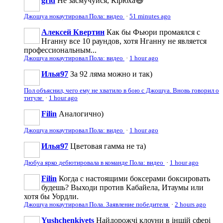
grid
Не засмучуйся, Кірюха😆
Джошуа нокаутировал Пола: видео
·
51 minutes ago
Алексей Квертин
Как бы Фьюри промаялся с
Нганну все 10 раундов, хотя Нганну не является
профессиональным...
Джошуа нокаутировал Пола: видео
·
1 hour ago
Илья97
За 92 ляма можно и так)
Пол объяснил, чего ему не хватило в бою с Джошуа. Вновь говорил о
титуле
·
1 hour ago
Filin
Аналогично)
Джошуа нокаутировал Пола: видео
·
1 hour ago
Илья97
Цветовая гамма не та)
Дюбуа ярко дебютировала в команде Пола: видео
·
1 hour ago
Filin
Когда с настоящими боксерами боксировать
будешь? Выходи против Кабайела, Итаумы или
хотя бы Уордли.
Джошуа нокаутировал Пола. Заявление победителя
·
2 hours ago
Yushchenkivets
Найдорожчі клоуни в іншій сфері