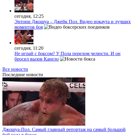
сегодня, 12:25
Энтони Джошуа – Джейк Пол. Видео нокаута и лучших
моментов боя
сегодня, 11:20
Не играй с боксом? У Пола перелом челюсти. И он
бросил вызов Канело
Все новости
Последние
новости
Джошуа-Пол. Самый главный репортаж на самый большой
бой года в боксе