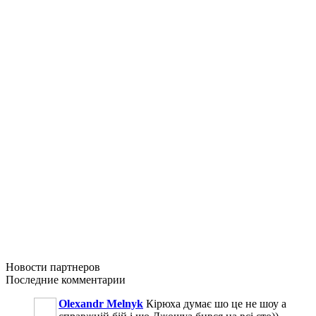
Новости
партнеров
Последние
комментарии
Olexandr Melnyk
Кірюха думає шо це не шоу а