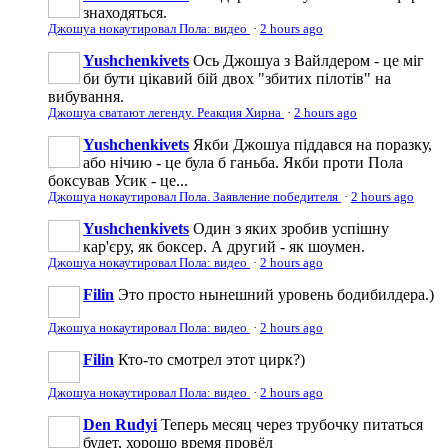
знаходяться.
Джошуа нокаутировал Пола: видео
·
2 hours ago
Yushchenkivets
Ось Джошуа з Вайлдером - це міг
би бути цікавий бій двох "збитих пілотів" на
вибування.
Джошуа сватают легенду. Реакция Хирна
·
2 hours ago
Yushchenkivets
Якби Джошуа піддався на поразку,
або нічию - це була б ганьба. Якби проти Пола
боксував Усик - це...
Джошуа нокаутировал Пола. Заявление победителя
·
2 hours ago
Yushchenkivets
Один з яких зробив успішну
кар'єру, як боксер. А другий - як шоумен.
Джошуа нокаутировал Пола: видео
·
2 hours ago
Filin
Это просто нынешний уровень бодибилдера.)
Джошуа нокаутировал Пола: видео
·
2 hours ago
Filin
Кто-то смотрел этот цирк?)
Джошуа нокаутировал Пола: видео
·
2 hours ago
Den Rudyi
Теперь месяц через трубочку питаться
будет, хорошо время провёл