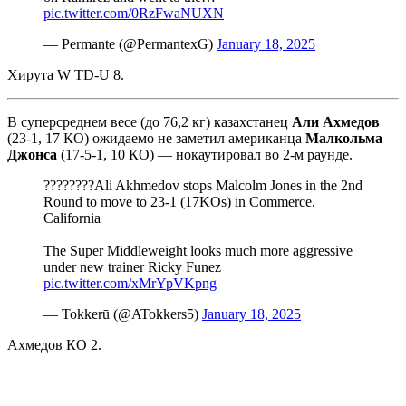
pic.twitter.com/0RzFwaNUXN
— Permante (@PermantexG)
January 18, 2025
Хирута W TD-U 8.
В суперсреднем весе (до 76,2 кг) казахстанец
Али Ахмедов
(23-1, 17 КО) ожидаемо не заметил американца
Малкольма
Джонса
(17-5-1, 10 КО) — нокаутировал во 2-м раунде.
????????Ali Akhmedov stops Malcolm Jones in the 2nd
Round to move to 23-1 (17KOs) in Commerce,
California
The Super Middleweight looks much more aggressive
under new trainer Ricky Funez
pic.twitter.com/xMrYpVKpng
— Tokkerū (@ATokkers5)
January 18, 2025
Ахмедов КО 2.