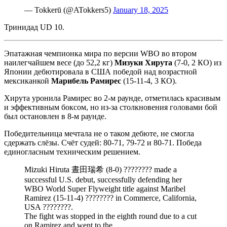
— Tokkerū (@ATokkers5)
January 18, 2025
Тринидад UD 10.
Эпатажная чемпионка мира по версии WBO во втором
наилегчайшем весе (до 52,2 кг)
Мизуки Хирута
(7-0, 2 КО) из
Японии дебютировала в США победой над возрастной
мексиканкой
Марибель Рамирес
(15-11-4, 3 КО).
Хирута уронила Рамирес во 2-м раунде, отметилась красивым
и эффективным боксом, но из-за столкновения головами бой
был остановлен в 8-м раунде.
Победительница мечтала не о таком дебюте, не смогла
сдержать слёзы. Счёт судей: 80-71, 79-72 и 80-71. Победа
единогласным техническим решением.
Mizuki Hiruta 晝田瑞希 (8-0) ???????? made a
successful U.S. debut, successfully defending her
WBO World Super Flyweight title against Maribel
Ramirez (15-11-4) ???????? in Commerce, California,
USA ????????.
The fight was stopped in the eighth round due to a cut
on Ramirez and went to the…