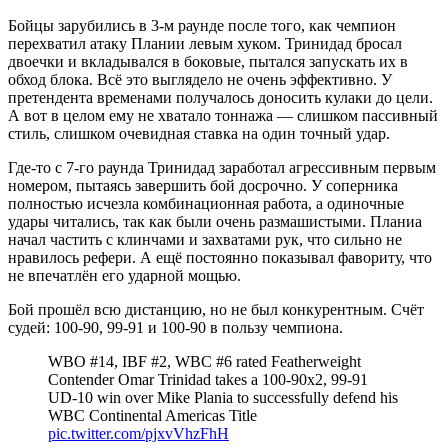
Бойцы зарубились в 3-м раунде после того, как чемпион
перехватил атаку Плании левым хуком. Тринидад бросал
двоечки и вкладывался в боковые, пытался запускать их в
обход блока. Всё это выглядело не очень эффективно. У
претендента временами получалось доносить кулаки до цели.
А вот в целом ему не хватало тоннажа — слишком пассивный
стиль, слишком очевидная ставка на один точный удар.
Где-то с 7-го раунда Тринидад заработал агрессивным первым
номером, пытаясь завершить бой досрочно. У соперника
полностью исчезла комбинационная работа, а одиночные
удары читались, так как были очень размашистыми. Планиа
начал частить с клинчами и захватами рук, что сильно не
нравилось рефери. А ещё постоянно показывал фавориту, что
не впечатлён его ударной мощью.
Бой прошёл всю дистанцию, но не был конкурентным. Счёт
судей: 100-90, 99-91 и 100-90 в пользу чемпиона.
WBO #14, IBF #2, WBC #6 rated Featherweight
Contender Omar Trinidad takes a 100-90x2, 99-91
UD-10 win over Mike Plania to successfully defend his
WBC Continental Americas Title
pic.twitter.com/pjxvVhzFhH