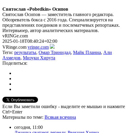
Святослав «Pobedkin» Осипов
Святослав Осипов — заместитель главного редактора.
Обозреватель бокса с 2016 года. Специализируется на
представлениях поединков и послематчевых репортажах.
Интервьюер, автор аналитических материалов.
vRINGe.com
2025-01-18T08:40:24+02:00
VRinge.com
vringe.com
Теги:
результаты
,
Омар Тринидад
,
Майк Планиа
,
Али
Ахмедов
,
Мизуки Хирута
Поделиться:
Если Вы заметили ошибку - выделите ее мышью и нажмите
Ctrl+Enter
Материалы
по теме
:
Всякая всячина
сегодня, 11:00
Джошуа сватают легенду. Реакция Хирна