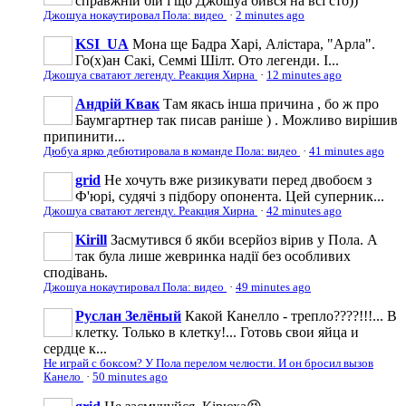
справжній бій і що Джошуа бився на всі сто))
Джошуа нокаутировал Пола: видео
·
2 minutes ago
KSI_UA
Мона ще Бадра Харі, Алістара, "Арла".
Го(х)ан Сакі, Семмі Шілт. Ото легенди. І...
Джошуа сватают легенду. Реакция Хирна
·
12 minutes ago
Андрій Квак
Там якась інша причина , бо ж про
Баумгартнер так писав раніше ) . Можливо вирішив
припинити...
Дюбуа ярко дебютировала в команде Пола: видео
·
41 minutes ago
grid
Не хочуть вже ризикувати перед двобоєм з
Ф'юрі, судячі з підбору опонента. Цей суперник...
Джошуа сватают легенду. Реакция Хирна
·
42 minutes ago
Kirill
Засмутився б якби всерйоз вірив у Пола. А
так була лише жевринка надії без особливих
сподівань.
Джошуа нокаутировал Пола: видео
·
49 minutes ago
Руслан Зелёный
Какой Канелло - трепло????!!!... В
клетку. Только в клетку!... Готовь свои яйца и
сердце к...
Не играй с боксом? У Пола перелом челюсти. И он бросил вызов
Канело
·
50 minutes ago