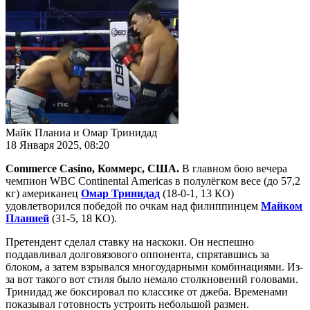
Майк Планиа и Омар Тринидад
18 Января 2025, 08:20
Commerce Casino, Коммерс, США.
В главном бою вечера
чемпион WBC Continental Americas в полулёгком весе (до 57,2
кг) американец
Омар Тринидад
(18-0-1, 13 КО)
удовлетворился победой по очкам над филиппинцем
Майком
Планией
(31-5, 18 КО).
Претендент сделал ставку на наскоки. Он неспешно
поддавливал долговязового оппонента, спрятавшись за
блоком, а затем взрывался многоударными комбинациями. Из-
за вот такого вот стиля было немало столкновений головами.
Тринидад же боксировал по классике от джеба. Временами
показывал готовность устроить небольшой размен.