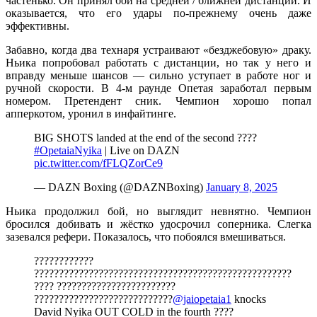
частенько. Он принял бой на средней / ближней дистанции. И
оказывается, что его удары по-прежнему очень даже
эффективны.
Забавно, когда два технаря устраивают «безджебовую» драку.
Ньика попробовал работать с дистанции, но так у него и
вправду меньше шансов — сильно уступает в работе ног и
ручной скорости. В 4-м раунде Опетая заработал первым
номером. Претендент сник. Чемпион хорошо попал
апперкотом, уронил в инфайтинге.
BIG SHOTS landed at the end of the second ????
#OpetaiaNyika
| Live on DAZN
pic.twitter.com/fFLQZorCe9
— DAZN Boxing (@DAZNBoxing)
January 8, 2025
Ньика продолжил бой, но выглядит невнятно. Чемпион
бросился добивать и жёстко удосрочил соперника. Слегка
зазевался рефери. Показалось, что побоялся вмешиваться.
????????????
????????????????????????????????????????????????????
???? ????????????????????????
????????????????????????????
@jaiopetaia1
knocks
David Nyika OUT COLD in the fourth ????