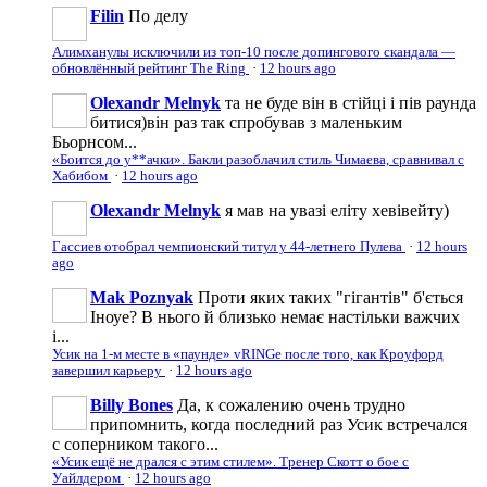
Filin
По делу
Алимханулы исключили из топ-10 после допингового скандала —
обновлённый рейтинг The Ring
·
12 hours ago
Olexandr Melnyk
та не буде він в стійці і пів раунда
битися)він раз так спробував з маленьким
Бьорнсом...
«Боится до у**ачки». Бакли разоблачил стиль Чимаева, сравнивал с
Хабибом
·
12 hours ago
Olexandr Melnyk
я мав на увазі еліту хевівейту)
Гассиев отобрал чемпионский титул у 44-летнего Пулева
·
12 hours
ago
Mak Poznyak
Проти яких таких "гігантів" б'ється
Іноуе? В нього й близько немає настільки важчих
і...
Усик на 1-м месте в «паунде» vRINGe после того, как Кроуфорд
завершил карьеру
·
12 hours ago
Billy Bones
Да, к сожалению очень трудно
припомнить, когда последний раз Усик встречался
с соперником такого...
«Усик ещё не дрался с этим стилем». Тренер Скотт о бое с
Уайлдером
·
12 hours ago