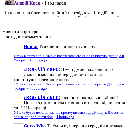
Новости
партнеров
Последние
комментарии
Huntar
Усик би не вийшов з Люїсом
«Усик в пантеоне!» Льюис рассказал о своих боях против Джошуа и
Фьюри
·
3 hours ago
xROIx🇺🇦УКР!!!
Вже й джонс-молодший та
Льюіс немов наввипередки визнають та
констатують очевидне щодо...
«Усик в пантеоне!» Льюис рассказал о своих боях против Джошуа и
Фьюри
·
4 hours ago
xROIx🇺🇦УКР!!!
І що це кардинально змінює?!
Це ж жодним чином не впливає на співвідношення
сил!!! Насправді...
У Пола будет потенциальное преимущество над Джошуа. Известны
новые подробности боя
·
4 hours ago
Guess Who
Та був час, і перший середній виглядав