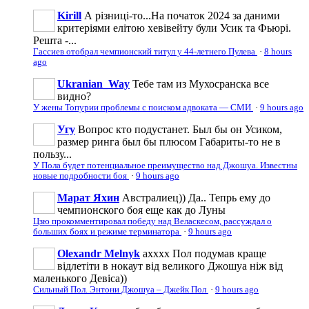
Kirill
А різниці-то...На початок 2024 за даними
критеріями елітою хевівейту були Усик та Фьюрі.
Решта -...
Гассиев отобрал чемпионский титул у 44-летнего Пулева
·
8 hours
ago
Ukranian_Way
Тебе там из Мухосранска все
видно?
У жены Топурии проблемы с поиском адвоката — СМИ
·
9 hours ago
Угу
Вопрос кто подустанет. Был бы он Усиком,
размер ринга был бы плюсом Габариты-то не в
пользу...
У Пола будет потенциальное преимущество над Джошуа. Известны
новые подробности боя
·
9 hours ago
Марат Яхин
Австралиец)) Да.. Тепрь ему до
чемпионского боя еще как до Луны
Цзю прокомментировал победу над Веласкесом, рассуждал о
больших боях и режиме терминатора
·
9 hours ago
Olexandr Melnyk
ахххх Пол подумав краще
відлетіти в нокаут від великого Джошуа ніж від
маленького Девіса))
Сильный Пол. Энтони Джошуа – Джейк Пол
·
9 hours ago