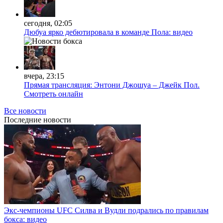
сегодня, 02:05
Дюбуа ярко дебютировала в команде Пола: видео
вчера, 23:15
Прямая трансляция: Энтони Джошуа – Джейк Пол.
Смотреть онлайн
Все новости
Последние
новости
Экс-чемпионы UFC Силва и Вудли подрались по правилам
бокса: видео