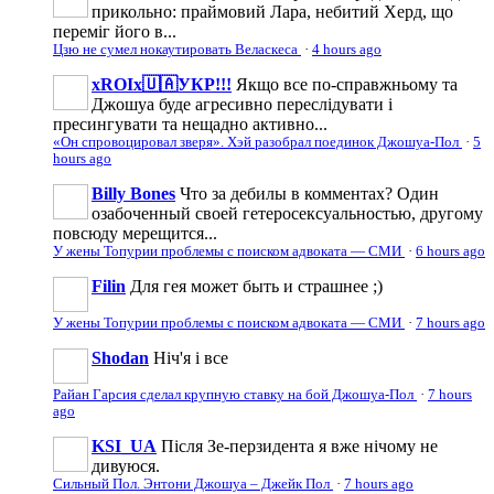
прикольно: праймовий Лара, небитий Херд, що
переміг його в...
Цзю не сумел нокаутировать Веласкеса
·
4 hours ago
xROIx🇺🇦УКР!!!
Якщо все по-справжньому та
Джошуа буде агресивно переслідувати і
пресингувати та нещадно активно...
«Он спровоцировал зверя». Хэй разобрал поединок Джошуа-Пол
·
5
hours ago
Billy Bones
Что за дебилы в комментах? Один
озабоченный своей гетеросексуальностью, другому
повсюду мерещится...
У жены Топурии проблемы с поиском адвоката — СМИ
·
6 hours ago
Filin
Для гея может быть и страшнее ;)
У жены Топурии проблемы с поиском адвоката — СМИ
·
7 hours ago
Shodan
Ніч'я і все
Райан Гарсия сделал крупную ставку на бой Джошуа-Пол
·
7 hours
ago
KSI_UA
Після Зе-перзидента я вже нічому не
дивуюся.
Сильный Пол. Энтони Джошуа – Джейк Пол
·
7 hours ago