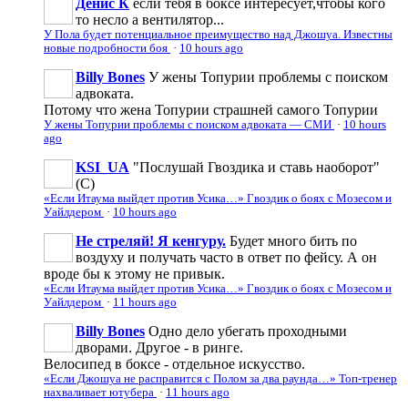
Денис К
если тебя в боксе интересует,чтобы кого
то несло а вентилятор...
У Пола будет потенциальное преимущество над Джошуа. Известны
новые подробности боя
·
10 hours ago
Billy Bones
У жены Топурии проблемы с поиском
адвоката.
Потому что жена Топурии страшней самого Топурии
У жены Топурии проблемы с поиском адвоката — СМИ
·
10 hours
ago
KSI_UA
"Послушай Гвоздика и ставь наоборот"
(С)
«Если Итаума выйдет против Усика…» Гвоздик о боях с Мозесом и
Уайлдером
·
10 hours ago
Не стреляй! Я кенгуру.
Будет много бить по
воздуху и получать часто в ответ по фейсу. А он
вроде бы к этому не привык.
«Если Итаума выйдет против Усика…» Гвоздик о боях с Мозесом и
Уайлдером
·
11 hours ago
Billy Bones
Одно дело убегать проходными
дворами. Другое - в ринге.
Велосипед в боксе - отдельное искусство.
«Если Джошуа не расправится с Полом за два раунда…» Топ-тренер
нахваливает ютубера
·
11 hours ago