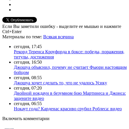
Если Вы заметили ошибку - выделите ее мышью и нажмите
Ctrl+Enter
Материалы
по теме
:
Всякая всячина
сегодня, 17:45
Рекорд Теренса Кроуфорда в боксе: победы, поражения,
титулы, достижения
сегодня, 16:50
Джошуа объяснил, почему не считает Фьюри настоящим
бойцом
сегодня, 08:55
Джошуа хочет сделать то, что не удалось Усику
сегодня, 07:20
Двойной нокдаун в безумном бою Мартинеса и Джонса:
зацените видео
сегодня, 06:55
Нокаут года? Карденас красиво срубил Роблеса: видео
Включить комментарии