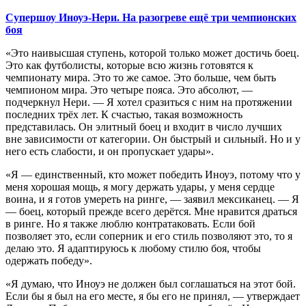
Супершоу Иноуэ-Нери. На разогреве ещё три чемпионских
боя
«Это наивысшая ступень, которой только может достичь боец.
Это как футболисты, которые всю жизнь готовятся к
чемпионату мира. Это то же самое. Это больше, чем быть
чемпионом мира. Это четыре пояса. Это абсолют, —
подчеркнул Нери. — Я хотел сразиться с ним на протяжении
последних трёх лет. К счастью, такая возможность
представилась. Он элитный боец и входит в число лучших
вне зависимости от категории. Он быстрый и сильный. Но и у
него есть слабости, и он пропускает удары».
«Я — единственный, кто может победить Иноуэ, потому что у
меня хорошая мощь, я могу держать удары, у меня сердце
воина, и я готов умереть на ринге, — заявил мексиканец. — Я
— боец, который прежде всего дерётся. Мне нравится драться
в ринге. Но я также люблю контратаковать. Если бой
позволяет это, если соперник и его стиль позволяют это, то я
делаю это. Я адаптируюсь к любому стилю боя, чтобы
одержать победу».
«Я думаю, что Иноуэ не должен был соглашаться на этот бой.
Если бы я был на его месте, я бы его не принял, — утверждает