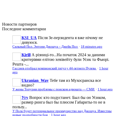
Новости
партнеров
Последние
комментарии
KSI_UA
Після Зе-перзидента я вже нічому не
дивуюся.
Сильный Пол. Энтони Джошуа – Джейк Пол
·
18 minutes ago
Kirill
А різниці-то...На початок 2024 за даними
критеріями елітою хевівейту були Усик та Фьюрі.
Решта -...
Гассиев отобрал чемпионский титул у 44-летнего Пулева
·
1 hour
ago
Ukranian_Way
Тебе там из Мухосранска все
видно?
У жены Топурии проблемы с поиском адвоката — СМИ
·
1 hour ago
Угу
Вопрос кто подустанет. Был бы он Усиком,
размер ринга был бы плюсом Габариты-то не в
пользу...
У Пола будет потенциальное преимущество над Джошуа. Известны
новые подробности боя
·
1 hour ago