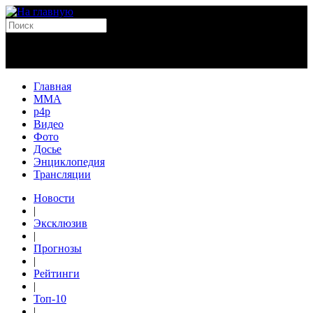
Главная
MMA
p4p
Видео
Фото
Досье
Энциклопедия
Трансляции
Новости
|
Эксклюзив
|
Прогнозы
|
Рейтинги
|
Топ-10
|