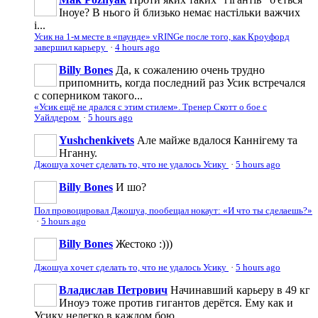
Іноуе? В нього й близько немає настільки важчих
і...
Усик на 1-м месте в «паунде» vRINGe после того, как Кроуфорд
завершил карьеру
·
4 hours ago
Billy Bones
Да, к сожалению очень трудно
припомнить, когда последний раз Усик встречался
с соперником такого...
«Усик ещё не дрался с этим стилем». Тренер Скотт о бое с
Уайлдером
·
5 hours ago
Yushchenkivets
Але майже вдалося Каннігему та
Нганну.
Джошуа хочет сделать то, что не удалось Усику
·
5 hours ago
Billy Bones
И шо?
Пол провоцировал Джошуа, пообещал нокаут: «И что ты сделаешь?»
·
5 hours ago
Billy Bones
Жестоко :)))
Джошуа хочет сделать то, что не удалось Усику
·
5 hours ago
Владислав Петрович
Начинавший карьеру в 49 кг
Иноуэ тоже против гигантов дерётся. Ему как и
Усику нелегко в каждом бою.