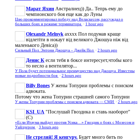
Марат Яхин
Австралиец)) Да.. Тепрь ему до
чемпионского боя еще как до Луны
Цзю прокомментировал победу над Веласкесом, рассуждал о
больших боях и режиме терминатора
·
1 hour ago
Olexandr Melnyk
ахххх Пол подумав краще
відлетіти в нокаут від великого Джошуа ніж від
маленького Девіса))
Сильный Пол. Энтони Джошуа – Джейк Пол
·
2 hours ago
Денис К
если тебя в боксе интересует,чтобы кого
то несло а вентилятор...
У Пола будет потенциальное преимущество над Джошуа. Известны
новые подробности боя
·
2 hours ago
Billy Bones
У жены Топурии проблемы с поиском
адвоката.
Потому что жена Топурии страшней самого Топурии
У жены Топурии проблемы с поиском адвоката — СМИ
·
2 hours ago
KSI_UA
"Послушай Гвоздика и ставь наоборот"
(С)
«Если Итаума выйдет против Усика…» Гвоздик о боях с Мозесом и
Уайлдером
·
3 hours ago
Не стреляй! Я кенгуру.
Будет много бить по