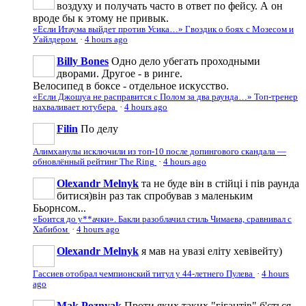
воздуху и получать часто в ответ по фейсу. А он
вроде бы к этому не привык.
«Если Итаума выйдет против Усика…» Гвоздик о боях с Мозесом и
Уайлдером
·
4 hours ago
Billy Bones
Одно дело убегать проходными
дворами. Другое - в ринге.
Велосипед в боксе - отдельное искусство.
«Если Джошуа не расправится с Полом за два раунда…» Топ-тренер
нахваливает ютубера
·
4 hours ago
Filin
По делу
Алимханулы исключили из топ-10 после допингового скандала —
обновлённый рейтинг The Ring
·
4 hours ago
Olexandr Melnyk
та не буде він в стійці і пів раунда
битися)він раз так спробував з маленьким
Бьорнсом...
«Боится до у**ачки». Бакли разоблачил стиль Чимаева, сравнивал с
Хабибом
·
4 hours ago
Olexandr Melnyk
я мав на увазі еліту хевівейту)
Гассиев отобрал чемпионский титул у 44-летнего Пулева
·
4 hours
ago
Mak Poznyak
Проти яких таких "гігантів" б'ється