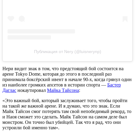
Публикация от Nery (@luisnerynp)
Нери видит знак в том, что предстоящий бой состоится на
арене Tokyo Dome, которая до этого в последний раз
принимала боксёрский ивент в начале 90-х, когда грянул один
из наиболее громких апсетов в истории спорта —
Бастер
Даглас
нокаутировал
Майка Тайсона
:
«Это важный бой, который заслуживает того, чтобы пройти
на такой же важной арене. И я думаю, что это знак. Если
Майк Тайсон смог потерять там свой непобедимый рекорд, то
и Наоя сможет это сделать. Майк Тайсон на самом деле был
монстром. Он точно был убийцей. Так что я рад, что они
устроили бой именно там».