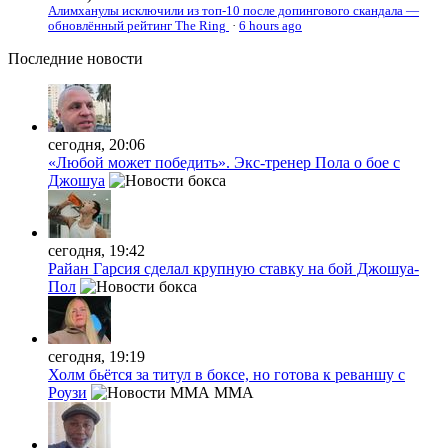
Алимханулы исключили из топ-10 после допингового скандала —
обновлённый рейтинг The Ring
·
6 hours ago
Последние
новости
сегодня, 20:06
«Любой может победить». Экс-тренер Пола о бое с
Джошуа
сегодня, 19:42
Райан Гарсия сделал крупную ставку на бой Джошуа-
Пол
сегодня, 19:19
Холм бьётся за титул в боксе, но готова к реваншу с
Роузи
MMA