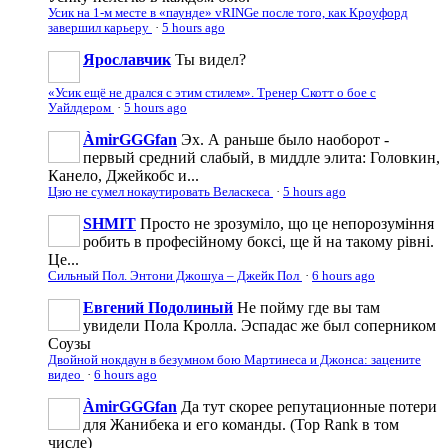
Усик на 1-м месте в «паунде» vRINGe после того, как Кроуфорд
завершил карьеру
·
5 hours ago
Ярославчик
Ты видел?
«Усик ещё не дрался с этим стилем». Тренер Скотт о бое с
Уайлдером
·
5 hours ago
ÀmirGGGfan
Эх. А раньше было наоборот -
первый средний слабый, в миддле элита: Головкин,
Канело, Джейкобс и...
Цзю не сумел нокаутировать Веласкеса
·
5 hours ago
SHMIT
Просто не зрозуміло, що це непорозуміння
робить в професійному боксі, ще й на такому рівні.
Це...
Сильный Пол. Энтони Джошуа – Джейк Пол
·
6 hours ago
Евгений Подолиный
Не пойму где вы там
увидели Пола Кролла. Эспадас же был соперником
Соузы
Двойной нокдаун в безумном бою Мартинеса и Джонса: зацените
видео
·
6 hours ago
ÀmirGGGfan
Да тут скорее репутационные потери
для Жанибека и его команды. (Top Rank в том
числе)