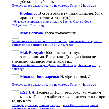
убивать так убивать.
Джошуа хочет сделать то, что не удалось Усику
·
2 hours ago
lt.columbo
В свое время на улицах Симфера Усик
дрался и не с таким стилем))))
«Усик ещё не дрался с этим стилем». Тренер Скотт о бое с
Уайлдером
·
2 hours ago
Mak Poznyak
Треба по-казахськи
Алимханулы исключили из топ-10 после допингового скандала —
обновлённый рейтинг The Ring
·
3 hours ago
Mak Poznyak
Обоє виглядають дуже
знервованими. Все ж таки Джошуа ніколи не
вирізнявся сильною менталкою і я...
Финальная битва взглядов Джошуа и Пола перед боем: видео
·
3
hours ago
Микола Пономаренко
Наміри залікові. :)
Джошуа хочет сделать то, что не удалось Усику
·
4 hours ago
KSI_UA
Насправді Пол і треш-бокс тут жодним
місцем. Про що я дійсно трохи шкодую, так це про
те, що Кроу...
«Кроуфорд не завершил карьеру». Джейк Пол объяснил, зачем
Теренс это сделал
·
5 hours ago