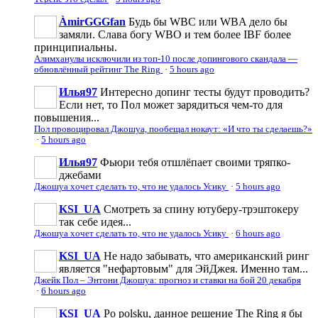
ÀmirGGGfan
Будь бы WBC или WBA дело бы
замяли. Слава богу WBO и тем более IBF более
принципиальны.
Алимханулы исключили из топ-10 после допингового скандала —
обновлённый рейтинг The Ring
·
5 hours ago
Илья97
Интересно допинг тесты будут проводить?
Если нет, то Пол может зарядиться чем-то для
повышения...
Пол провоцировал Джошуа, пообещал нокаут: «И что ты сделаешь?»
·
5 hours ago
Илья97
Фьюри тебя отшлёпает своими тряпко-
джебами
Джошуа хочет сделать то, что не удалось Усику
·
5 hours ago
KSI_UA
Смотреть за спину ютуберу-трэштокеру
так себе идея...
Джошуа хочет сделать то, что не удалось Усику
·
6 hours ago
KSI_UA
Не надо забывать, что американский ринг
является "нефартовым" для ЭйДжея. Именно там...
Джейк Пол – Энтони Джошуа: прогноз и ставки на бой 20 декабря
·
6 hours ago
KSI_UA
Po polsku, данное решение The Ring я бы