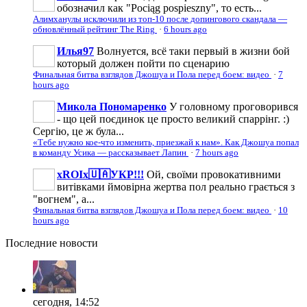
обозначил как "Pociąg pospieszny", то есть...
Алимханулы исключили из топ-10 после допингового скандала —
обновлённый рейтинг The Ring
·
6 hours ago
Илья97
Волнуется, всё таки первый в жизни бой
который должен пойти по сценарию
Финальная битва взглядов Джошуа и Пола перед боем: видео
·
7
hours ago
Микола Пономаренко
У головному проговорився
- що цей поєдинок це просто великий спаррінг. :)
Сергію, це ж була...
«Тебе нужно кое-что изменить, приезжай к нам». Как Джошуа попал
в команду Усика — рассказывает Лапин
·
7 hours ago
xROIx🇺🇦УКР!!!
Ой, своїми провокативними
витівками ймовірна жертва пол реально грається з
"вогнем", а...
Финальная битва взглядов Джошуа и Пола перед боем: видео
·
10
hours ago
Последние
новости
сегодня, 14:52