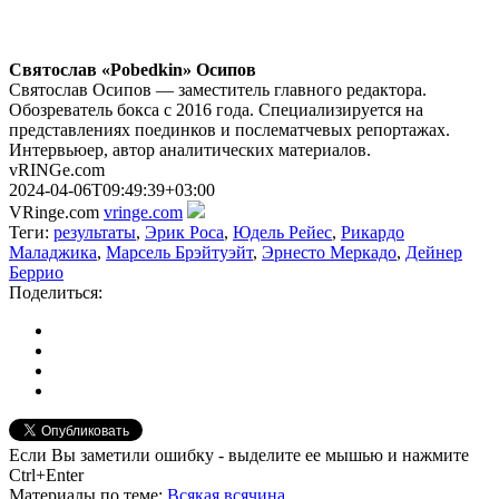
Святослав «Pobedkin» Осипов
Святослав Осипов — заместитель главного редактора.
Обозреватель бокса с 2016 года. Специализируется на
представлениях поединков и послематчевых репортажах.
Интервьюер, автор аналитических материалов.
vRINGe.com
2024-04-06T09:49:39+03:00
VRinge.com
vringe.com
Теги:
результаты
,
Эрик Роса
,
Юдель Рейес
,
Рикардо
Маладжика
,
Марсель Брэйтуэйт
,
Эрнесто Меркадо
,
Дейнер
Беррио
Поделиться:
Если Вы заметили ошибку - выделите ее мышью и нажмите
Ctrl+Enter
Материалы
по теме
:
Всякая всячина