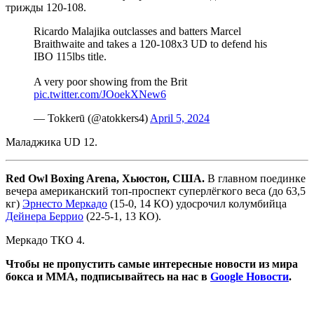
трижды 120-108.
Ricardo Malajika outclasses and batters Marcel
Braithwaite and takes a 120-108x3 UD to defend his
IBO 115lbs title.
A very poor showing from the Brit
pic.twitter.com/JOoekXNew6
— Tokkerū (@atokkers4)
April 5, 2024
Маладжика UD 12.
Red Owl Boxing Arena, Хьюстон, США.
В главном поединке
вечера американский топ-проспект суперлёгкого веса (до 63,5
кг)
Эрнесто Меркадо
(15-0, 14 КО) удосрочил колумбийца
Дейнера Беррио
(22-5-1, 13 КО).
Меркадо ТКО 4.
Чтобы не пропустить самые интересные новости из мира
бокса и ММА, подписывайтесь на нас в
Google Новости
.