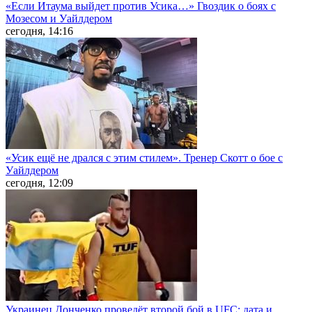
«Если Итаума выйдет против Усика…» Гвоздик о боях с
Мозесом и Уайлдером
сегодня, 14:16
«Усик ещё не дрался с этим стилем». Тренер Скотт о бое с
Уайлдером
сегодня, 12:09
Украинец Донченко проведёт второй бой в UFC: дата и