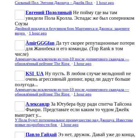
Сильный Пол. Энтони Джошуа – Джейк Пол
·
1 hour ago
Евгений Подолиный
Не пойму где вы там
увидели Пола Кролла. Эспадас же был соперником
Соузы
Двойной нокдаун в безумном бою Мартинеса и Джонса: зацените
видео
·
1 hour ago
ÀmirGGGfan
Да тут скорее репутационные потери
для Жанибека и его команды. (Top Rank в том
числе)
Алимханулы исключили из топ-10 после допингового скандала —
обновлённый рейтинг The Ring
·
1 hour ago
KSI_UA
Ну пусть. В любом случае мельдоний не
очень агрессивньій допинг, вряд ли дадут больше
полугода...
Алимханулы исключили из топ-10 после допингового скандала —
обновлённый рейтинг The Ring
·
1 hour ago
Александр
За Ютубера буду ради спитча Тайсона
Фьюри. Представьте если каким то чудом Джейк
выиграет у...
У Пола будет потенциальное преимущество над Джошуа. Известны
новые подробности боя
·
1 hour ago
Павло Гайдай
Ээ нет, дружок. Давай уже до конца,