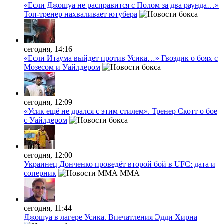
«Если Джошуа не расправится с Полом за два раунда…»
Топ-тренер нахваливает ютубера
сегодня, 14:16
«Если Итаума выйдет против Усика…» Гвоздик о боях с
Мозесом и Уайлдером
сегодня, 12:09
«Усик ещё не дрался с этим стилем». Тренер Скотт о бое
с Уайлдером
сегодня, 12:00
Украинец Донченко проведёт второй бой в UFC: дата и
соперник
MMA
сегодня, 11:44
Джошуа в лагере Усика. Впечатления Эдди Хирна