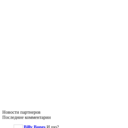
Новости
партнеров
Последние
комментарии
Billy Bones
И шо?