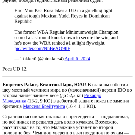
раунде, победил единогласным решением судей.
Eric 'Mini Pac' Rosa takes a UD in a gruelling fight
against tough Mexican Yudel Reyes in Dominican
Republic
The former WBA Regular Minimumweight Champion
scored a last round knock down to secure the win, and
he's now the WBA ranked #1 at light flyweight.
pic.twitter.com/NhBeAO9lIF
— Tokkerū (@atokkers4)
April 6, 2024
Роса UD 12.
Emperors Palace, Кемптон-Парк, ЮАР.
В главном событии
шоу местный чемпион мира по (малозначимой) версии IBO во
втором наилегчайшем весе (до 52,2 кг)
Рикардо
Маладжика
(13-2, 9 КО) в дебютной защите пояса не заметил
британца
Марселя Брэйтуэйта
(16-4-1, 1 КО).
Странная пассивная тактика от претендента — поддавливал,
но всё никак не решался дать волю кулакам. Возможно,
рассчитывал на то, что Маладжика устанет во второй
половине боя. Чемпион уверенно взял поединок по очкам —