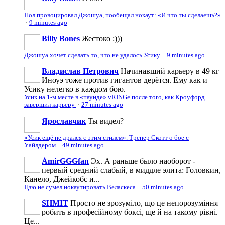
Пол провоцировал Джошуа, пообещал нокаут: «И что ты сделаешь?»
·
9 minutes ago
Billy Bones
Жестоко :)))
Джошуа хочет сделать то, что не удалось Усику
·
9 minutes ago
Владислав Петрович
Начинавший карьеру в 49 кг
Иноуэ тоже против гигантов дерётся. Ему как и
Усику нелегко в каждом бою.
Усик на 1-м месте в «паунде» vRINGe после того, как Кроуфорд
завершил карьеру
·
27 minutes ago
Ярославчик
Ты видел?
«Усик ещё не дрался с этим стилем». Тренер Скотт о бое с
Уайлдером
·
49 minutes ago
ÀmirGGGfan
Эх. А раньше было наоборот -
первый средний слабый, в миддле элита: Головкин,
Канело, Джейкобс и...
Цзю не сумел нокаутировать Веласкеса
·
50 minutes ago
SHMIT
Просто не зрозуміло, що це непорозуміння
робить в професійному боксі, ще й на такому рівні.
Це...