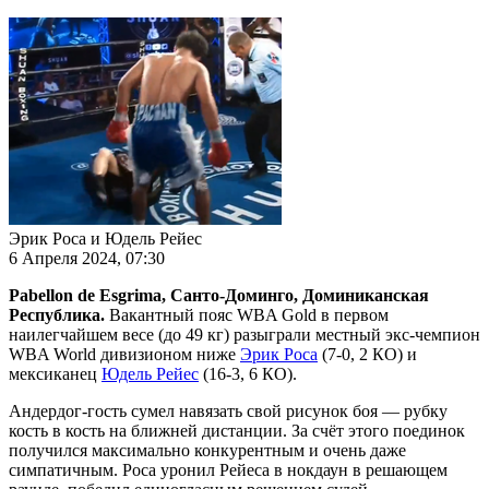
Эрик Роса и Юдель Рейес
6 Апреля 2024, 07:30
Pabellon de Esgrima, Санто-Доминго, Доминиканская
Республика.
Вакантный пояс WBA Gold в первом
наилегчайшем весе (до 49 кг) разыграли местный экс-чемпион
WBA World дивизионом ниже
Эрик Роса
(7-0, 2 КО) и
мексиканец
Юдель Рейес
(16-3, 6 КО).
Андердог-гость сумел навязать свой рисунок боя — рубку
кость в кость на ближней дистанции. За счёт этого поединок
получился максимально конкурентным и очень даже
симпатичным. Роса уронил Рейеса в нокдаун в решающем