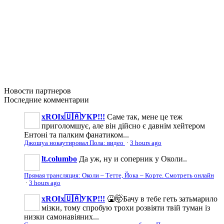
Новости
партнеров
Последние
комментарии
xROIx🇺🇦УКР!!!
Саме так, мене це теж
приголомшує, але він дійсно є давнім хейтером
Ентоні та палким фанатиком...
Джошуа нокаутировал Пола: видео
·
3 hours ago
lt.columbo
Да уж, ну и соперник у Околи..
Прямая трансляция: Околи – Тетте, Йока – Корте. Смотреть онлайн
·
3 hours ago
xROIx🇺🇦УКР!!!
🤮🤯Бачу в тебе геть затьмарило
мізки, тому спробую трохи розвіяти твій туман із
низки самонавіяних...