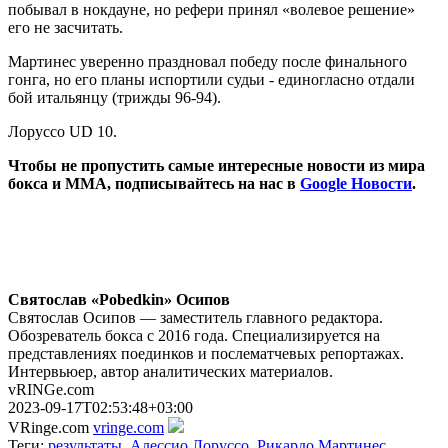
побывал в нокдауне, но рефери принял «волевое решение»
его не засчитать.
Мартинес уверенно праздновал победу после финального
гонга, но его планы испортили судьи - единогласно отдали
бой итальянцу (трижды 96-94).
Лоруссо UD 10.
Чтобы не пропустить самые интересные новости из мира
бокса и ММА, подписывайтесь на нас в
Google Новости
.
Святослав «Pobedkin» Осипов
Святослав Осипов — заместитель главного редактора.
Обозреватель бокса с 2016 года. Специализируется на
представлениях поединков и послематчевых репортажах.
Интервьюер, автор аналитических материалов.
vRINGe.com
2023-09-17T02:53:48+03:00
VRinge.com
vringe.com
Теги:
результаты
,
Алессио Лоруссо
,
Рикардо Мартинес