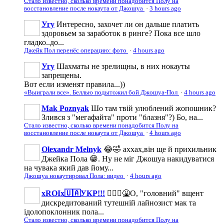
Стало известно, сколько времени понадобится Полу на
восстановление после нокаута от Джошуа
·
3 hours ago
Угу
Интересно, захочет ли он дальше платить
здоровьем за заработок в ринге? Пока все шло
гладко..до...
Джейк Пол перенёс операцию: фото
·
4 hours ago
Угу
Шахматы не зрелищны, в них нокауты
запрещены.
Вот если изменят правила...))
«Выиграли все». Беллью подытожил бой Джошуа-Пол
·
4 hours ago
Mak Poznyak
Шо там твій улюблений жопошник?
Злився з "мегафайта" проти "блазня"?) Бо, на...
Стало известно, сколько времени понадобится Полу на
восстановление после нокаута от Джошуа
·
4 hours ago
Olexandr Melnyk
😂🤣 аххах,він ще й прихильник
Джейка Пола 😁. Ну не міг Джошуа накидуватися
на чувака який дав йому...
Джошуа нокаутировал Пола: видео
·
4 hours ago
xROIx🇺🇦УКР!!!
🤦🏻‍♂️🤮О, "головний" вщент
дискредитований тутешній лайнозист мак та
ідолопоклонник пола...
Стало известно, сколько времени понадобится Полу на