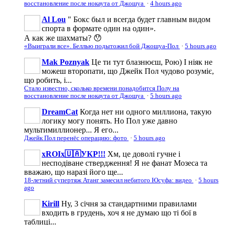
восстановление после нокаута от Джошуа
·
4 hours ago
Al Lou
" Бокс был и всегда будет главным видом
спорта в формате один на один».
А как же шахматы? 😯
«Выиграли все». Беллью подытожил бой Джошуа-Пол
·
5 hours ago
Mak Poznyak
Це ти тут блазнюєш, Рою) І ніяк не
можеш второпати, що Джейк Пол чудово розуміє,
що робить, і...
Стало известно, сколько времени понадобится Полу на
восстановление после нокаута от Джошуа
·
5 hours ago
DreamCat
Когда нет ни одного миллиона, такую
логику могу понять. Но Пол уже давно
мультимиллионер... Я его...
Джейк Пол перенёс операцию: фото
·
5 hours ago
xROIx🇺🇦УКР!!!
Хм, це доволі гучне і
несподіване ствердження! Я не фанат Мозеса та
вважаю, що наразі його ще...
18-летний супертяж Атанг замесил небитого Юсуфа: видео
·
5 hours
ago
Kirill
Ну, 3 січня за стандартними правилами
входить в грудень, хоч я не думаю що ті бої в
таблиці...