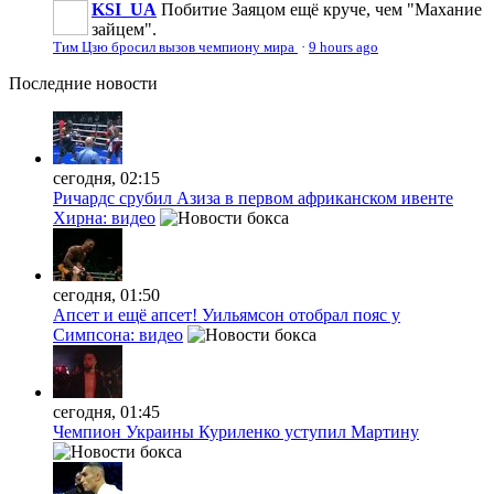
KSI_UA
Побитие Заяцом ещё круче, чем "Махание
зайцем".
Тим Цзю бросил вызов чемпиону мира
·
9 hours ago
Последние
новости
сегодня, 02:15
Ричардс срубил Азиза в первом африканском ивенте
Хирна: видео
сегодня, 01:50
Апсет и ещё апсет! Уильямсон отобрал пояс у
Симпсона: видео
сегодня, 01:45
Чемпион Украины Куриленко уступил Мартину