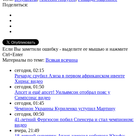
Поделиться:
Если Вы заметили ошибку - выделите ее мышью и нажмите
Ctrl+Enter
Материалы
по теме
:
Всякая всячина
сегодня, 02:15
Ричардс срубил Азиза в первом африканском ивенте
Хирна: видео
сегодня, 01:50
Апсет и ещё апсет! Уильямсон отобрал пояс у
Симпсона: видео
сегодня, 01:45
Чемпион Украины Куриленко уступил Мартину
сегодня, 00:50
41-летний Фергюсон побил Спенсера и стал чемпионом:
видео
вчера, 21:49
18-летний супертяж Атанг замесил небитого Юсуфа: