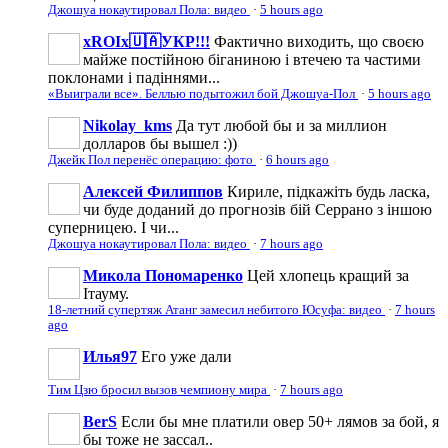
Джошуа нокаутировал Пола: видео
·
5 hours ago
xROIx🇺🇦УКР!!!
Фактично виходить, що своєю
майже постійною біганиною і втечею та частими
поклонами і падіннями...
«Выиграли все». Беллью подытожил бой Джошуа-Пол
·
5 hours ago
Nikolay_kms
Да тут любой бы и за миллион
долларов бы вышел :))
Джейк Пол перенёс операцию: фото
·
6 hours ago
Алексей Филиппов
Кириле, підкажіть будь ласка,
чи буде доданий до прогнозів бій Серрано з іншою
суперницею. І чи...
Джошуа нокаутировал Пола: видео
·
7 hours ago
Микола Пономаренко
Цей хлопець кращий за
Ітауму.
18-летний супертяж Атанг замесил небитого Юсуфа: видео
·
7 hours
ago
Илья97
Его уже дали
Тим Цзю бросил вызов чемпиону мира
·
7 hours ago
BerS
Если бы мне платили овер 50+ лямов за бой, я
бы тоже не зассал..