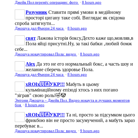
Джейк Пол перенёс операцию: фото
·
8 hours ago
Розумник
Ставити прямі умови в медійному
просторі цигану таке собі. Виглядає як свідома
спроба затягнути...
Джошуа дал Фьюри 24 часа
·
8 hours ago
свят
Лажова історія боксу.Дехто каже що,мовляв,в
Пола яйці присутні.Ну, за такі бабки ,любий бомж
себе...
Джошуа нокаутировал Пола: видео
·
8 hours ago
Аlеx
Да это не его нормальный бокс, а часть шоу и
желание сберечь здоровье Пола.
Джошуа дал Фьюри 24 часа
·
8 hours ago
xROIx🇺🇦УКР!!!
Мабуть в цьому
кульмінаційному епізоді хтось з них погано
"зіграв" свою роль!🤣🤡
Энтони Джошуа – Джейк Пол. Видео нокаута и лучших моментов
боя
·
8 hours ago
xROIx🇺🇦УКР!!!
Та ні, просто за підсумком цього
фрикбою він не просто засумучений, а мабуть зараз
перебуває в...
Джошуа нокаутировал Пола: видео
·
9 hours ago