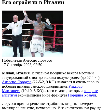
Его ограбили в Италии
Победитель Алессио Лоруссо
17 Сентября 2023, 02:50
Милан, Италия.
В главном поединке вечера местный
татуированный с ног до головы полулегуовес (до 57,4 кг)
Алессио Лоррусо
(22-5-2, 9 КО) намаялся и очень спорно
победил никарагуанского джорнимена
Рикардо
Мартинеса
(10-10, 6 КО) - того самого, который
в апреле
апсетнул
экс-чемпиона мира француза
Нордина Убаали
.
Лоруссо принял решение отработать вторым номером -
выглядел невнятно, неуверенно. В заключительном раунде