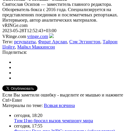
Святослав Осипов — заместитель главного редактора.
Обозреватель бокса с 2016 года. Специализируется на
представлениях поединков и послематчевых репортажах.
Интервьюер, автор аналитических материалов.
vRINGe.com
2023-05-28T12:52:43+03:00
VRinge.com
vringe.com
Теги:
результаты
,
Фират Арслан
,
Сэм Эггингтон
,
Тайрон
Цойге
,
Майкл Маккинсон
Поделиться:
Если Вы заметили ошибку - выделите ее мышью и нажмите
Ctrl+Enter
Материалы
по теме
:
Всякая всячина
сегодня, 18:20
Тим Цзю бросил вызов чемпиону мира
сегодня, 17:55