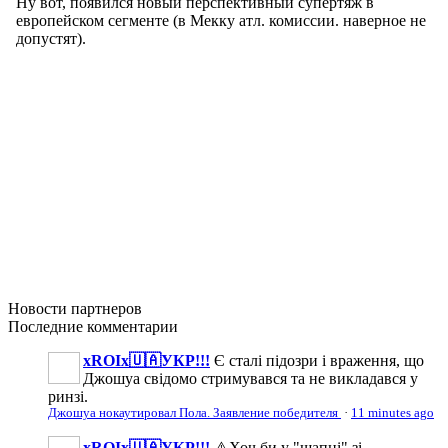
Новости
партнеров
Последние
комментарии
xROIx🇺🇦УКР!!!
Є сталі підозри і враження, що
Джошуа свідомо стримувався та не викладався у
ринзі.
Джошуа нокаутировал Пола. Заявление победителя
·
11 minutes ago
xROIx🇺🇦УКР!!!
⚠️Хоч би у "шапці" зі