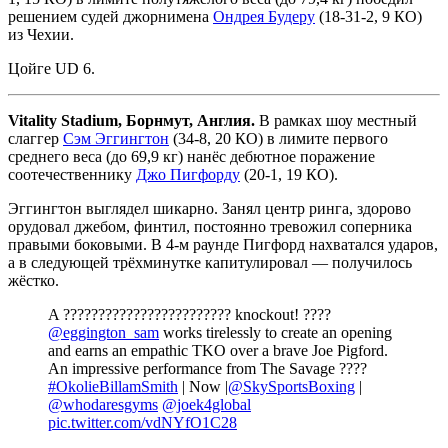
решением судей джорнимена
Ондрея Будеру
(18-31-2, 9 КО)
из Чехии.
Цойге UD 6.
Vitality Stadium, Борнмут, Англия.
В рамках шоу местный
слаггер
Сэм Эггингтон
(34-8, 20 КО) в лимите первого
среднего веса (до 69,9 кг) нанёс дебютное поражение
соотечественнику
Джо Пигфорду
(20-1, 19 КО).
Эггингтон выглядел шикарно. Занял центр ринга, здорово
орудовал джебом, финтил, постоянно тревожил соперника
правыми боковыми. В 4-м раунде Пигфорд нахватался ударов,
а в следующей трёхминутке капитулировал — получилось
жёстко.
A ???????????????????????? knockout! ????
@eggington_sam
works tirelessly to create an opening
and earns an empathic TKO over a brave Joe Pigford.
An impressive performance from The Savage ????
#OkolieBillamSmith
| Now |
@SkySportsBoxing
|
@whodaresgyms
@joek4global
pic.twitter.com/vdNYfO1C28