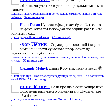
світлинами учасників уточнили результат так, як за
вашими...
Джошуа-Пол. Самый главный репортаж на самый большой бой года
в боксе
·
37 minutes ago
Иван Гокин
Ну если с фьюриком будет биться, то
не факт, когда тот побеждал последний раз? В 22м
или 23м, год...
Джошуа дал Фьюри 24 часа
·
47 minutes ago
xROIx🇺🇦УКР!!!
Справді цей головний і вщент
очманілий клоун сучасного профі-боксу ще
відносно легко відбувся та...
Пол объяснил, чего ему не хватило в бою с Джошуа. Вновь говорил о
титуле
·
56 minutes ago
Olexandr Melnyk
Давай Кроу викликай з пенсії 😁
С кем Джошуа и Пол проведут следующие поединки? Топ вариантов
от vRINGe
·
57 minutes ago
xROIx🇺🇦УКР!!!
Це ні про що в сенсі конкретики
щодо імені наступного опонента для Джошуа, але
принаймні дату...
Джошуа сватают легенду. Реакция Хирна
·
1 hour ago