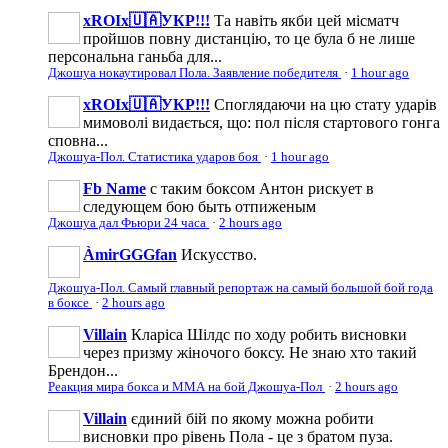
xROIx🇺🇦УКР!!!
Та навіть якби цей місматч
пройшов повну дистанцію, то це була б не лише
персональна ганьба для...
Джошуа нокаутировал Пола. Заявление победителя
·
1 hour ago
xROIx🇺🇦УКР!!!
Споглядаючи на цю стату ударів
мимоволі видається, що: пол після стартового гонга
сповна...
Джошуа-Пол. Статистика ударов боя
·
1 hour ago
Fb Name
с таким боксом Антон рискует в
следующем бою быть отпиженым
Джошуа дал Фьюри 24 часа
·
2 hours ago
ÀmirGGGfan
Искусство.
Джошуа-Пол. Самый главный репортаж на самый большой бой года
в боксе
·
2 hours ago
Villain
Кларіса Шілдс по ходу робить висновки
через призму жіночого боксу. Не знаю хто такий
Брендон...
Реакция мира бокса и ММА на бой Джошуа-Пол
·
2 hours ago
Villain
єдиний бій по якому можна робити
висновки про рівень Пола - це з братом пуза.