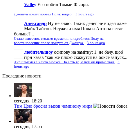
Valley
Его побил Томми Фьюри.
Джошуа нокаутировал Пола: видео
·
3 hours ago
Александр
Ну не знаю. Таких денег не видел даже
Майк Тайсон. Неужели имя Пола и Антона весят
больше?...
Стало известно, сколько времени понадобится Полу на
восстановление после нокаута от Джошуа
·
3 hours ago
любительшоу
осипову на замітку: 1. не бачу, щоб
гірн казав ''как же плохо скажутся на боксе запуск...
Хирн высмеял Уайта в боксе. Но есть то, о чём он промолчал
·
3
hours ago
Последние
новости
сегодня, 18:20
Тим Цзю бросил вызов чемпиону мира
сегодня, 17:55