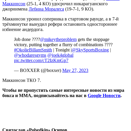
Маккинсон
(25-1, 4 КО) удосрочил никарагуанского
джорнимена
Лебина Моралеса
(19-7-1, 9 КО).
Маккинсон уронил соперника в стартовом раунде, а в 7-й
трёхминутке вынудил рефери остановить одностороннее
избиение андердога.
Job done ????
@mikeytheproblem
gets the stoppage
victory, putting together a flurry of combinations ????
#OkolieBillamSmith
| Tonight |
@SkySportsBoxing
|
@whodaresgyms
@joek4global
pic.twitter.com/cT2IzKmGp7
— BOXXER (@boxxer)
May 27, 2023
Маккинсон ТКО 7.
Чтобы не пропустить самые интересные новости из мира
бокса и ММА, подписывайтесь на нас в
Google Новости
.
Святослав «Pobedkin» Осипов