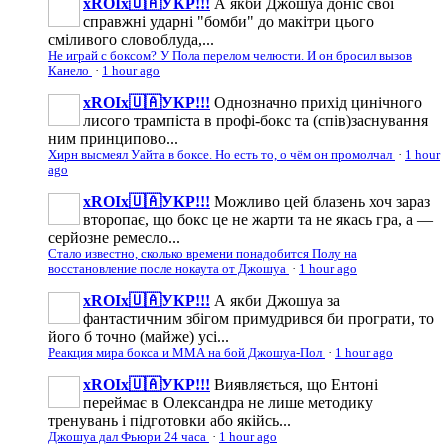
xROIx🇺🇦УКР!!!
А якби Джошуа доніс свої
справжні ударні "бомби" до макітри цього
сміливого словоблуда,...
Не играй с боксом? У Пола перелом челюсти. И он бросил вызов
Канело
·
1 hour ago
xROIx🇺🇦УКР!!!
Однозначно прихід цинічного
лисого трампіста в профі-бокс та (спів)заснування
ним принципово...
Хирн высмеял Уайта в боксе. Но есть то, о чём он промолчал
·
1 hour
ago
xROIx🇺🇦УКР!!!
Можливо цей блазень хоч зараз
второпає, що бокс це не жарти та не якась гра, а —
серйозне ремесло...
Стало известно, сколько времени понадобится Полу на
восстановление после нокаута от Джошуа
·
1 hour ago
xROIx🇺🇦УКР!!!
А якби Джошуа за
фантастичним збігом примудрився би програти, то
його б точно (майже) усі...
Реакция мира бокса и ММА на бой Джошуа-Пол
·
1 hour ago
xROIx🇺🇦УКР!!!
Виявляється, що Ентоні
переймає в Олександра не лише методику
тренувань і підготовки або якійсь...
Джошуа дал Фьюри 24 часа
·
1 hour ago