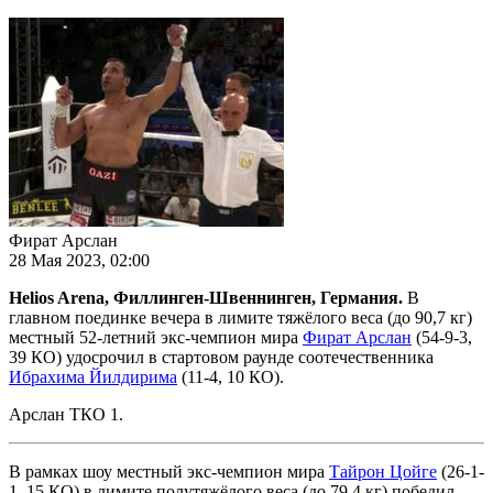
Фират Арслан
28 Мая 2023, 02:00
Helios Arena, Филлинген-Швеннинген, Германия.
В
главном поединке вечера в лимите тяжёлого веса (до 90,7 кг)
местный 52-летний экс-чемпион мира
Фират Арслан
(54-9-3,
39 КО) удосрочил в стартовом раунде соотечественника
Ибрахима Йилдирима
(11-4, 10 КО).
Арслан ТКО 1.
В рамках шоу местный экс-чемпион мира
Тайрон Цойге
(26-1-
1, 15 КО) в лимите полутяжёлого веса (до 79,4 кг) победил