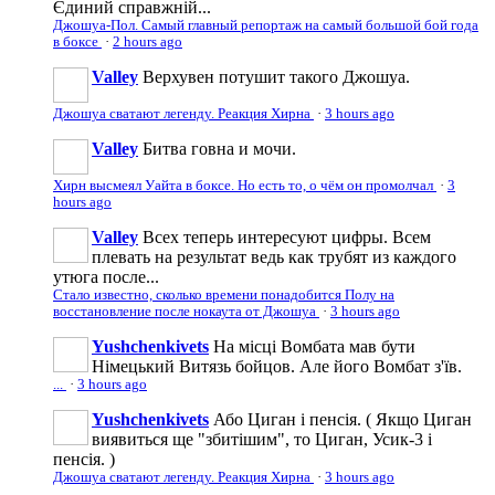
Єдиний справжній...
Джошуа-Пол. Самый главный репортаж на самый большой бой года
в боксе
·
2 hours ago
Valley
Верхувен потушит такого Джошуа.
Джошуа сватают легенду. Реакция Хирна
·
3 hours ago
Valley
Битва говна и мочи.
Хирн высмеял Уайта в боксе. Но есть то, о чём он промолчал
·
3
hours ago
Valley
Всех теперь интересуют цифры. Всем
плевать на результат ведь как трубят из каждого
утюга после...
Стало известно, сколько времени понадобится Полу на
восстановление после нокаута от Джошуа
·
3 hours ago
Yushchenkivets
На місці Вомбата мав бути
Німецький Витязь бойцов. Але його Вомбат з'їв.
...
·
3 hours ago
Yushchenkivets
Або Циган і пенсія. ( Якщо Циган
виявиться ще "збитішим", то Циган, Усик-3 і
пенсія. )
Джошуа сватают легенду. Реакция Хирна
·
3 hours ago