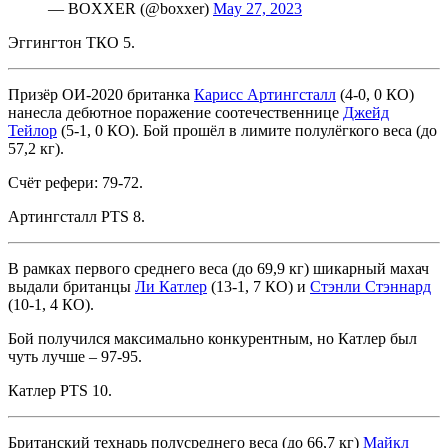
— BOXXER (@boxxer)
May 27, 2023
Эггингтон ТКО 5.
Призёр ОИ-2020 британка
Карисс Артингсталл
(4-0, 0 КО)
нанесла дебютное поражение соотечественнице
Джейд
Тейлор
(5-1, 0 КО). Бой прошёл в лимите полулёгкого веса (до
57,2 кг).
Счёт рефери: 79-72.
Артингсталл PTS 8.
В рамках первого среднего веса (до 69,9 кг) шикарный махач
выдали британцы
Ли Катлер
(13-1, 7 КО) и
Стэнли Стэннард
(10-1, 4 КО).
Бой получился максимально конкурентным, но Катлер был
чуть лучше – 97-95.
Катлер PTS 10.
Британский технарь полусреднего веса (до 66,7 кг)
Майкл