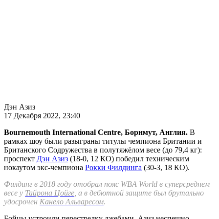
Дэн Азиз
17 Декабря 2022, 23:40
Bournemouth International Centre, Борнмут, Англия.
В
рамках шоу были разыграны титулы чемпиона Британии и
Британского Содружества в полутяжёлом весе (до 79,4 кг):
проспект
Дэн Азиз
(18-0, 12 КО) победил техническим
нокаутом экс-чемпиона
Рокки Филдинга
(30-3, 18 КО).
Филдинг в 2018 году отобрал пояс WBA World в суперсреднем
весе у
Тайрона Цойге
, а в дебютной защите был брутально
удосрочен
Канело Альваресом
.
Бойцы устроили перестрелку джебами. Азиз неспешно