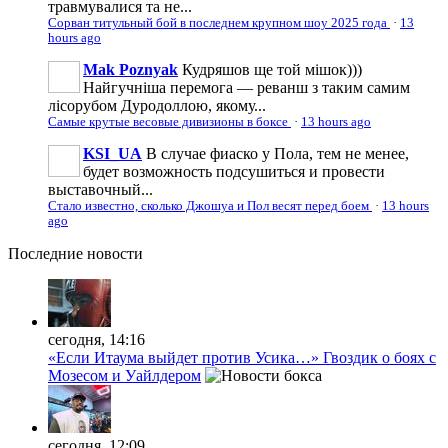
травмувалися та не...
Сорван титульный бой в последнем крупном шоу 2025 года
·
13
hours ago
Mak Poznyak
Кудряшов ще той мішок)))
Найгучніша перемога — реванш з таким самим
лісорубом Дуродоллою, якому...
Самые крутые весовые дивизионы в боксе
·
13 hours ago
KSI_UA
В случае фиаско у Пола, тем не менее,
будет возможность подсушиться и провести
выставочный...
Стало известно, сколько Джошуа и Пол весят перед боем
·
13 hours
ago
Последние
новости
сегодня, 14:16
«Если Итаума выйдет против Усика…» Гвоздик о боях с
Мозесом и Уайлдером
сегодня, 12:09