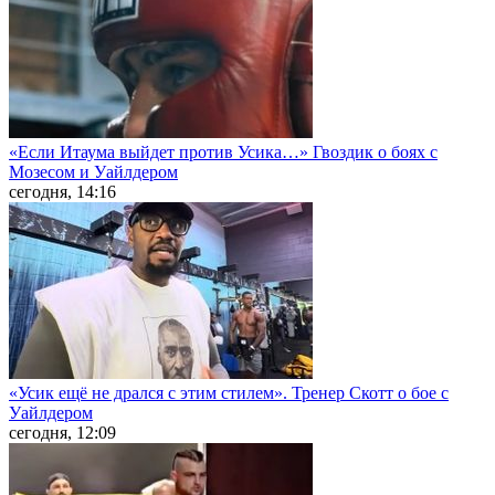
«Если Итаума выйдет против Усика…» Гвоздик о боях с
Мозесом и Уайлдером
сегодня, 14:16
«Усик ещё не дрался с этим стилем». Тренер Скотт о бое с
Уайлдером
сегодня, 12:09