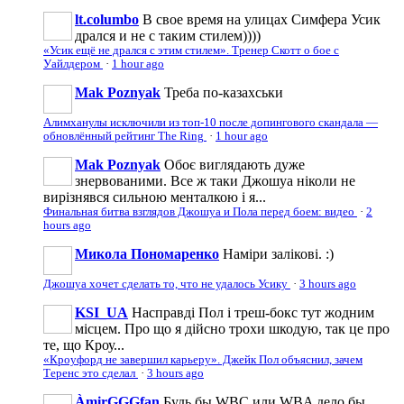
lt.columbo
В свое время на улицах Симфера Усик
дрался и не с таким стилем))))
«Усик ещё не дрался с этим стилем». Тренер Скотт о бое с
Уайлдером
·
1 hour ago
Mak Poznyak
Треба по-казахськи
Алимханулы исключили из топ-10 после допингового скандала —
обновлённый рейтинг The Ring
·
1 hour ago
Mak Poznyak
Обоє виглядають дуже
знервованими. Все ж таки Джошуа ніколи не
вирізнявся сильною менталкою і я...
Финальная битва взглядов Джошуа и Пола перед боем: видео
·
2
hours ago
Микола Пономаренко
Наміри залікові. :)
Джошуа хочет сделать то, что не удалось Усику
·
3 hours ago
KSI_UA
Насправді Пол і треш-бокс тут жодним
місцем. Про що я дійсно трохи шкодую, так це про
те, що Кроу...
«Кроуфорд не завершил карьеру». Джейк Пол объяснил, зачем
Теренс это сделал
·
3 hours ago
ÀmirGGGfan
Будь бы WBC или WBA дело бы