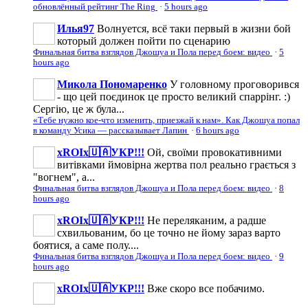
обновлённый рейтинг The Ring
·
5 hours ago
Илья97
Волнуется, всё таки первый в жизни бой
который должен пойти по сценарию
Финальная битва взглядов Джошуа и Пола перед боем: видео
·
5
hours ago
Микола Пономаренко
У головному проговорився
- що цей поєдинок це просто великий спаррінг. :)
Сергію, це ж була...
«Тебе нужно кое-что изменить, приезжай к нам». Как Джошуа попал
в команду Усика — рассказывает Лапин
·
6 hours ago
xROIx🇺🇦УКР!!!
Ой, своїми провокативними
витівками ймовірна жертва пол реально грається з
"вогнем", а...
Финальная битва взглядов Джошуа и Пола перед боем: видео
·
8
hours ago
xROIx🇺🇦УКР!!!
Не переляканим, а радше
схвильованим, бо це точно не йому зараз варто
боятися, а саме полу....
Финальная битва взглядов Джошуа и Пола перед боем: видео
·
9
hours ago
xROIx🇺🇦УКР!!!
Вже скоро все побачимо.