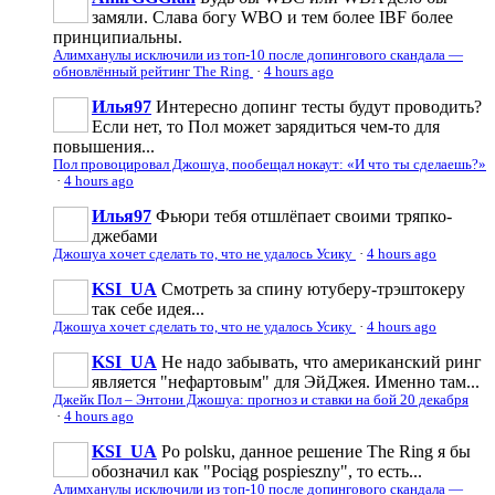
замяли. Слава богу WBO и тем более IBF более
принципиальны.
Алимханулы исключили из топ-10 после допингового скандала —
обновлённый рейтинг The Ring
·
4 hours ago
Илья97
Интересно допинг тесты будут проводить?
Если нет, то Пол может зарядиться чем-то для
повышения...
Пол провоцировал Джошуа, пообещал нокаут: «И что ты сделаешь?»
·
4 hours ago
Илья97
Фьюри тебя отшлёпает своими тряпко-
джебами
Джошуа хочет сделать то, что не удалось Усику
·
4 hours ago
KSI_UA
Смотреть за спину ютуберу-трэштокеру
так себе идея...
Джошуа хочет сделать то, что не удалось Усику
·
4 hours ago
KSI_UA
Не надо забывать, что американский ринг
является "нефартовым" для ЭйДжея. Именно там...
Джейк Пол – Энтони Джошуа: прогноз и ставки на бой 20 декабря
·
4 hours ago
KSI_UA
Po polsku, данное решение The Ring я бы
обозначил как "Pociąg pospieszny", то есть...
Алимханулы исключили из топ-10 после допингового скандала —