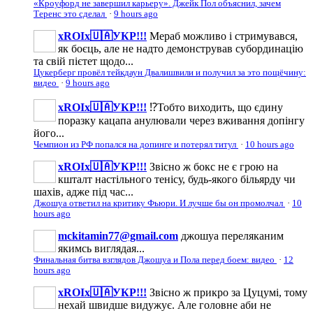
«Кроуфорд не завершил карьеру». Джейк Пол объяснил, зачем
Теренс это сделал
·
9 hours ago
xROIx🇺🇦УКР!!!
Мераб можливо і стримувався,
як боєць, але не надто демонстрував субординацію
та свій пієтет щодо...
Цукерберг провёл тейкдаун Двалишвили и получил за это пощёчину:
видео
·
9 hours ago
xROIx🇺🇦УКР!!!
⁉️Тобто виходить, що єдину
поразку кацапа анулювали через вживання допінгу
його...
Чемпион из РФ попался на допинге и потерял титул
·
10 hours ago
xROIx🇺🇦УКР!!!
Звісно ж бокс не є грою на
кшталт настільного тенісу, будь-якого більярду чи
шахів, адже під час...
Джошуа ответил на критику Фьюри. И лучше бы он промолчал
·
10
hours ago
mckitamin77@gmail.com
джошуа переляканим
якимсь виглядая...
Финальная битва взглядов Джошуа и Пола перед боем: видео
·
12
hours ago
xROIx🇺🇦УКР!!!
Звісно ж прикро за Цуцумі, тому
нехай швидше видужує. Але головне аби не