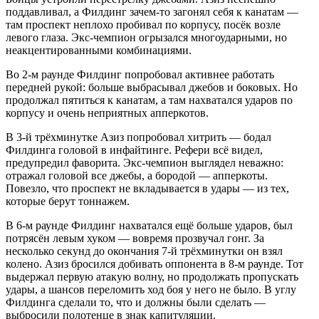
поддавливал, а Филдинг зачем-то загонял себя к канатам —
там проспект неплохо пробивал по корпусу, посёк возле
левого глаза. Экс-чемпион огрызался многоударными, но
неакцентированными комбинациями.
Во 2-м раунде Филдинг попробовал активнее работать
передней рукой: больше выбрасывал джебов и боковых. Но
продолжал пятиться к канатам, а там нахватался ударов по
корпусу и очень неприятных апперкотов.
В 3-й трёхминутке Азиз попробовал хитрить — бодал
Филдинга головой в инфайтинге. Рефери всё видел,
предупредил фаворита. Экс-чемпион выглядел неважно:
отражал головой все джебы, а бородой — апперкоты.
Повезло, что проспект не вкладывается в удары — из тех,
которые берут тоннажем.
В 6-м раунде Филдинг нахватался ещё больше ударов, был
потрясён левым хуком — вовремя прозвучал гонг. За
несколько секунд до окончания 7-й трёхминутки он взял
колено. Азиз бросился добивать оппонента в 8-м раунде. Тот
выдержал первую атакую волну, но продолжать пропускать
удары, а шансов переломить ход боя у него не было. В углу
Филдинга сделали то, что и должны были сделать —
выбросили полотенце в знак капитуляции.