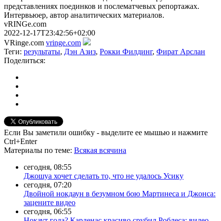
представлениях поединков и послематчевых репортажах.
Интервьюер, автор аналитических материалов.
vRINGe.com
2022-12-17T23:42:56+02:00
VRinge.com
vringe.com
Теги:
результаты
,
Дэн Азиз
,
Рокки Филдинг
,
Фират Арслан
Поделиться:
Если Вы заметили ошибку - выделите ее мышью и нажмите
Ctrl+Enter
Материалы
по теме
:
Всякая всячина
сегодня, 08:55
Джошуа хочет сделать то, что не удалось Усику
сегодня, 07:20
Двойной нокдаун в безумном бою Мартинеса и Джонса:
зацените видео
сегодня, 06:55
Нокаут года? Карденас красиво срубил Роблеса: видео