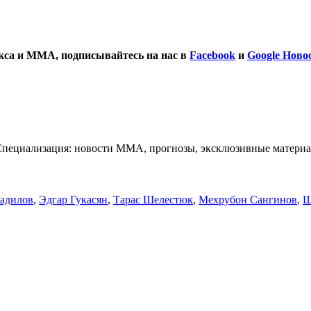
окса и ММА, подписывайтесь на нас в
Facebook
и
Google Ново
Специализация: новости ММА, прогнозы, эксклюзивные материа
адилов
,
Эдгар Гукасян
,
Тарас Шелестюк
,
Мехрубон Сангинов
,
Ш