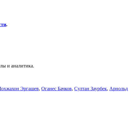
сти
.
лы и аналитика.
охжахон Эргашев
,
Оганес Бачков
,
Султан Заурбек
,
Арнольд