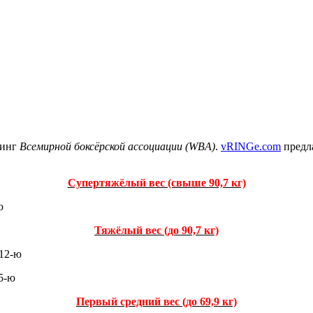
тинг
Всемирной боксёрской ассоциации (WBА)
.
vRINGe.com
предла
Супертяжёлый вес (свыше 90,7 кг)
ю
Тяжёлый вес (до 90,7 кг)
 12-ю
15-ю
Первый средний вес (до 69,9 кг)