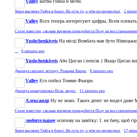
Valley
Битва говна и мочи.
Хирн высмеял Уайта в боксе. Но есть то, о чём он промолчал
·
2 minut
Valley
Всех теперь интересуют цифры. Всем плевать н
Стало известно, сколько времени понадобится Полу на восстановлени
Yushchenkivets
На місці Вомбата мав бути Німецький
...
·
6 minutes ago
Yushchenkivets
Або Циган і пенсія. ( Якщо Циган вия
Джошуа сватают легенду. Реакция Хирна
·
8 minutes ago
Valley
Его побил Томми Фьюри.
Джошуа нокаутировал Пола: видео
·
11 minutes ago
Александр
Ну не знаю. Таких денег не видел даже 
Стало известно, сколько времени понадобится Полу на восстановлени
любительшоу
осипову на замітку: 1. не бачу, щоб гі
Хирн высмеял Уайта в боксе. Но есть то, о чём он промолчал
·
17 minu