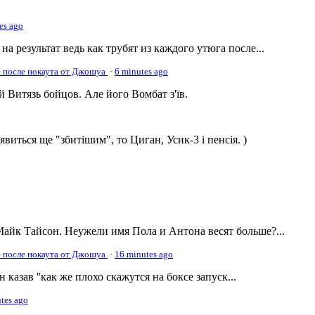
es ago
а результат ведь как трубят из каждого утюга после...
е после нокаута от Джошуа
·
6 minutes ago
 Витязь бойцов. Але його Вомбат з'їв.
виться ще "збитішим", то Циган, Усик-3 і пенсія. )
Майк Тайсон. Неужели имя Пола и Антона весят больше?...
е после нокаута от Джошуа
·
16 minutes ago
рн казав ''как же плохо скажутся на боксе запуск...
tes ago