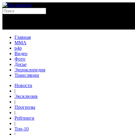
Главная
MMA
p4p
Видео
Фото
Досье
Энциклопедия
Трансляции
Новости
|
Эксклюзив
|
Прогнозы
|
Рейтинги
|
Топ-10
|