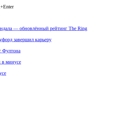
+Enter
андала — обновлённый рейтинг The Ring
оуфорд завершил карьеру
т Фултона
 в минусе
усе