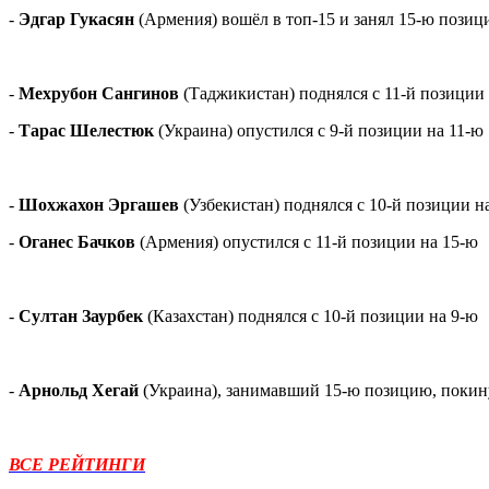
-
Эдгар Гукасян
(Армения) вошёл в топ-15 и занял 15-ю пози
-
Мехрубон Сангинов
(Таджикистан) поднялся с 11-й позиции
-
Тарас Шелестюк
(Украина) опустился с 9-й позиции на 11-ю
-
Шохжахон Эргашев
(Узбекистан) поднялся с 10-й позиции н
-
Оганес Бачков
(Армения) опустился с 11-й позиции на 15-ю
-
Султан Заурбек
(Казахстан) поднялся с 10-й позиции на 9-ю
-
Арнольд Хегай
(Украина), занимавший 15-ю позицию, покин
ВСЕ РЕЙТИНГИ