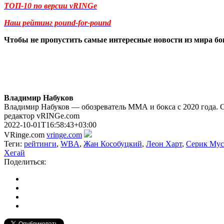
ТОП-10 по версии vRINGe
Наш рейтинг pound-for-pound
Чтобы не пропустить самые интересные новости из мира б
Владимир Набуков
Владимир Набуков — обозреватель ММА и бокса с 2020 года. 
редактор vRINGe.com
2022-10-01T16:58:43+03:00
VRinge.com
vringe.com
Теги:
рейтинги
,
WBA
,
Жан Кособуцкий
,
Леон Харт
,
Серик Мус
Хегай
Поделиться: