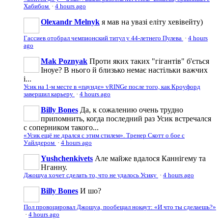
Хабибом
·
4 hours ago
Olexandr Melnyk
я мав на увазі еліту хевівейту)
Гассиев отобрал чемпионский титул у 44-летнего Пулева
·
4 hours
ago
Mak Poznyak
Проти яких таких "гігантів" б'ється
Іноуе? В нього й близько немає настільки важчих
і...
Усик на 1-м месте в «паунде» vRINGe после того, как Кроуфорд
завершил карьеру
·
4 hours ago
Billy Bones
Да, к сожалению очень трудно
припомнить, когда последний раз Усик встречался
с соперником такого...
«Усик ещё не дрался с этим стилем». Тренер Скотт о бое с
Уайлдером
·
4 hours ago
Yushchenkivets
Але майже вдалося Каннігему та
Нганну.
Джошуа хочет сделать то, что не удалось Усику
·
4 hours ago
Billy Bones
И шо?
Пол провоцировал Джошуа, пообещал нокаут: «И что ты сделаешь?»
·
4 hours ago