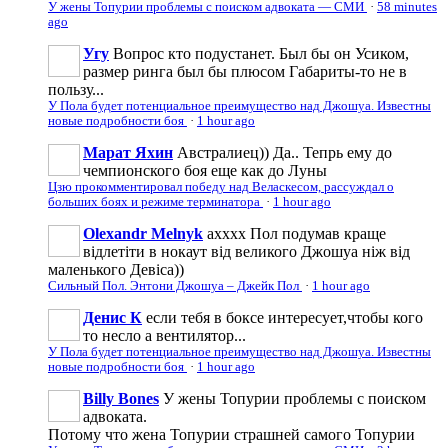
У жены Топурии проблемы с поиском адвоката — СМИ
·
58 minutes
ago
Угу
Вопрос кто подустанет. Был бы он Усиком,
размер ринга был бы плюсом Габариты-то не в
пользу...
У Пола будет потенциальное преимущество над Джошуа. Известны
новые подробности боя
·
1 hour ago
Марат Яхин
Австралиец)) Да.. Тепрь ему до
чемпионского боя еще как до Луны
Цзю прокомментировал победу над Веласкесом, рассуждал о
больших боях и режиме терминатора
·
1 hour ago
Olexandr Melnyk
ахххх Пол подумав краще
відлетіти в нокаут від великого Джошуа ніж від
маленького Девіса))
Сильный Пол. Энтони Джошуа – Джейк Пол
·
1 hour ago
Денис К
если тебя в боксе интересует,чтобы кого
то несло а вентилятор...
У Пола будет потенциальное преимущество над Джошуа. Известны
новые подробности боя
·
1 hour ago
Billy Bones
У жены Топурии проблемы с поиском
адвоката.
Потому что жена Топурии страшней самого Топурии