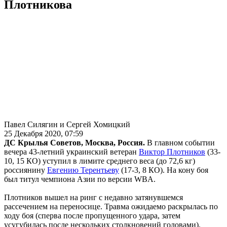
Плотникова
Павел Силягин и Сергей Хомицкий
25 Декабря 2020, 07:59
ДС Крылья Советов, Москва, Россия.
В главном событии
вечера 43-летний
украинский ветеран
Виктор Плотников
(33-
10, 15 КО) уступил в лимите среднего веса (до 72,6 кг)
россиянину
Евгению Терентьеву
(17-3, 8 КО). На кону боя
был титул чемпиона Азии по версии WBA.
Плотников вышел на ринг с недавно затянувшемся
рассечением на переносице. Травма ожидаемо раскрылась по
ходу боя (сперва после пропущенного удара, затем
усугубилась после нескольких столкновений головами).