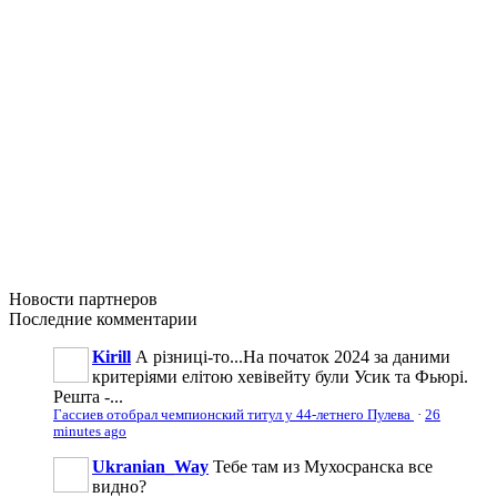
Новости
партнеров
Последние
комментарии
Kirill
А різниці-то...На початок 2024 за даними
критеріями елітою хевівейту були Усик та Фьюрі.
Решта -...
Гассиев отобрал чемпионский титул у 44-летнего Пулева
·
26
minutes ago
Ukranian_Way
Тебе там из Мухосранска все
видно?