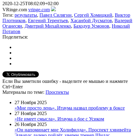
2020-12-25T08:02:09+02:00
VRinge.com
vringe.com
Теги:
результаты
,
Павел Силягин
,
Сергей Хомицкий
,
Виктор
Плотников
,
Евгений Терентьев
,
Хасанбой Дусматов
,
Валерий
Оганесян
,
Дмитрий Михайленко
,
Баходур Усмонов
,
Николай
Потапов
Поделиться:
Если Вы заметили ошибку - выделите ее мышью и нажмите
Ctrl+Enter
Материалы
по теме
:
Проспекты
27 Ноября 2025
«Мне просто лень». Итаума назвал проблему в боксе
27 Ноября 2025
«Не имеет смысла». Итаума о бое с Усиком
26 Ноября 2025
«Он напоминает мне Холифилда». Проспект хэвивейта
Эдвардс далеко пойдёт, уверен тренер Шилдс