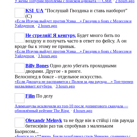
У жены Топурии проблемы с поиском адвоката — СМИ
·
2 hours ago
KSI_UA
"Послушай Гвоздика и ставь наоборот"
(С)
«Если Итаума выйдет против Усика…» Гвоздик о боях с Мозесом и
Уайлдером
·
2 hours ago
Не стреляй! Я кенгуру.
Будет много бить по
воздуху и получать часто в ответ по фейсу. А он
вроде бы к этому не привык.
«Если Итаума выйдет против Усика…» Гвоздик о боях с Мозесом и
Уайлдером
·
3 hours ago
Billy Bones
Одно дело убегать проходными
дворами. Другое - в ринге.
Велосипед в боксе - отдельное искусство.
«Если Джошуа не расправится с Полом за два раунда…» Топ-тренер
нахваливает ютубера
·
3 hours ago
Filin
По делу
Алимханулы исключили из топ-10 после допингового скандала —
обновлённый рейтинг The Ring
·
4 hours ago
Olexandr Melnyk
та не буде він в стійці і пів раунда
битися)він раз так спробував з маленьким
Бьорнсом...
«Боится до у**ачки». Бакли разоблачил стиль Чимаева, сравнивал с