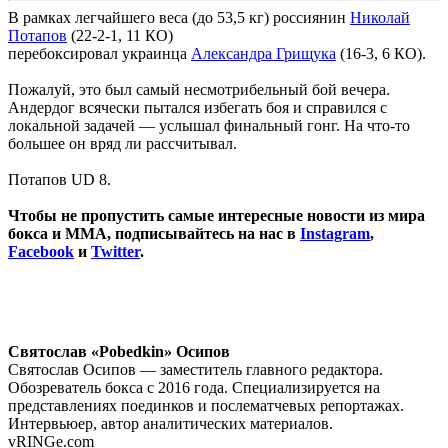
В рамках легчайшего веса (до 53,5 кг) россиянин
Николай
Потапов
(22-2-1, 11 КО)
перебоксировал украинца
Александра Грищука
(16-3, 6 КО).
Пожалуй, это был самый несмотрибельный бой вечера.
Андердог всячески пытался избегать боя и справился с
локальной задачей — услышал финальный гонг. На что-то
большее он вряд ли рассчитывал.
Потапов UD 8.
Чтобы не пропустить самые интересные новости из мира
бокса и ММА, подписывайтесь на нас в
Instagram
,
Facebook
и
Twitter
.
Святослав «Pobedkin» Осипов
Святослав Осипов — заместитель главного редактора.
Обозреватель бокса с 2016 года. Специализируется на
представлениях поединков и послематчевых репортажах.
Интервьюер, автор аналитических материалов.
vRINGe.com