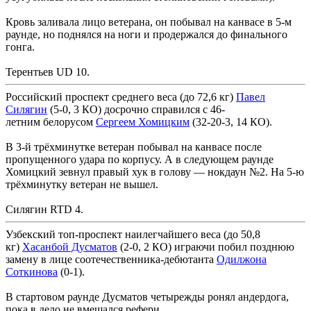
Кровь заливала лицо ветерана, он побывал на канвасе в 5-м
раунде, но поднялся на ноги и продержался до финального
гонга.
Терентьев UD 10.
Российский проспект среднего веса (до 72,6 кг)
Павел
Силягин
(5-0, 3 КО) досрочно справился с 46-
летним белорусом
Сергеем Хомицким
(32-20-3, 14 КО).
В 3-й трёхминутке ветеран побывал на канвасе после
пропущенного удара по корпусу. А в следующем раунде
Хомицкий зевнул правый хук в голову — нокдаун №2. На 5-ю
трёхминутку ветеран не вышел.
Силягин RTD 4.
Узбекский топ-проспект наилегчайшего веса (до 50,8
кг)
Хасанбой Дусматов
(2-0, 2 КО) играючи побил позднюю
замену в лице соотечественника-дебютанта
Одилжона
Соткинова
(0-1).
В стартовом раунде Дусматов четырежды ронял андердога,
пока в дело не вмешался рефери.