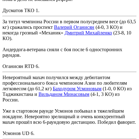
Дусматов ТКО 1.
За титул чемпиона России в первом полусреднем весе (до 63,5
кг) сражались проспект
Валерий Оганисян
(4-0, 3 КО) и
некогда грозный «Механик»
Дмитрий Михайленко
(23-8, 10
КО).
Андердога-ветерана сняли с боя после 6 односторонних
раундов.
Оганисян RTD 6.
Невероятный махач получился между дебютантом
профессионального бокса чемпионом Азии по любителям
легковесом (до 61,2 кг)
Баходуром Усмоновым
(1-0, 0 КО) из
Таджикистана и
Вильданом Минасовым
(4-1, 3 КО) из
России.
Уже в стартовом раунде Усмонов побывал в тяжелейшем
нокдауне. Невероятно зрелищный и очень конкурентный
махач прошёл всю 6-раундовую дистанцию. Победил фаворит.
Усмонов UD 6.