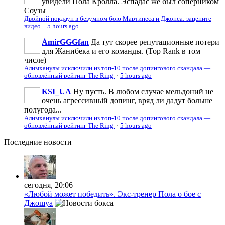
увидели Пола Кролла. Эспадас же был соперником
Соузы
Двойной нокдаун в безумном бою Мартинеса и Джонса: зацените
видео
·
5 hours ago
ÀmirGGGfan
Да тут скорее репутационные потери
для Жанибека и его команды. (Top Rank в том
числе)
Алимханулы исключили из топ-10 после допингового скандала —
обновлённый рейтинг The Ring
·
5 hours ago
KSI_UA
Ну пусть. В любом случае мельдоний не
очень агрессивньій допинг, вряд ли дадут больше
полугода...
Алимханулы исключили из топ-10 после допингового скандала —
обновлённый рейтинг The Ring
·
5 hours ago
Последние
новости
сегодня, 20:06
«Любой может победить». Экс-тренер Пола о бое с
Джошуа