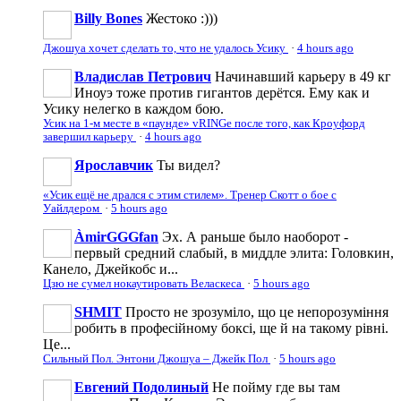
Billy Bones
Жестоко :)))
Джошуа хочет сделать то, что не удалось Усику
·
4 hours ago
Владислав Петрович
Начинавший карьеру в 49 кг
Иноуэ тоже против гигантов дерётся. Ему как и
Усику нелегко в каждом бою.
Усик на 1-м месте в «паунде» vRINGe после того, как Кроуфорд
завершил карьеру
·
4 hours ago
Ярославчик
Ты видел?
«Усик ещё не дрался с этим стилем». Тренер Скотт о бое с
Уайлдером
·
5 hours ago
ÀmirGGGfan
Эх. А раньше было наоборот -
первый средний слабый, в миддле элита: Головкин,
Канело, Джейкобс и...
Цзю не сумел нокаутировать Веласкеса
·
5 hours ago
SHMIT
Просто не зрозуміло, що це непорозуміння
робить в професійному боксі, ще й на такому рівні.
Це...
Сильный Пол. Энтони Джошуа – Джейк Пол
·
5 hours ago
Евгений Подолиный
Не пойму где вы там