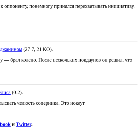
я к оппоненту, понемногу принялся перехватывать инициативу.
нджанином
(27-7, 21 КО).
 — брал колено. После нескольких нокдаунов он решил, что
Улиса
(0-2).
тыскать челюсть соперника. Это нокаут.
ebook
и
Twitter
.