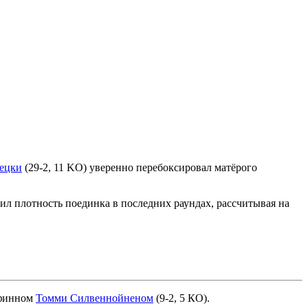
ецки
(29-2, 11 KO) уверенно перебоксировал матёрого
л плотность поединка в последних раундах, рассчитывая на
д финном
Томми Силвеннойненом
(9-2, 5 КО).