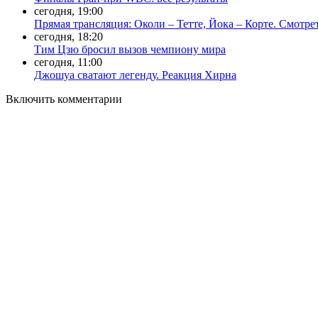
сегодня, 19:00
Прямая трансляция: Околи – Тетте, Йока – Корте. Смотре
сегодня, 18:20
Тим Цзю бросил вызов чемпиону мира
сегодня, 11:00
Джошуа сватают легенду. Реакция Хирна
Включить комментарии