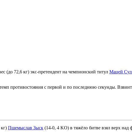
ес (до 72,6 кг) экс-претендент на чемпионский титул
Мацей Сул
темп противостояния с первой и по последнюю секунды. Взвинти
 кг)
Пшемыслав Зыск
(14-0, 4 KO) в тяжёло битве взял верх на