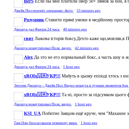
BerS
Если бы мне платили овер 50+ лямов за бой, я б
Джейк Пол перенёс операцию: фото
·
33 minutes ago
Розумник
Ставити прямі умови в медійному просторі
Джошуа дал Фьюри 24 часа
·
40 minutes ago
свят
Лажова історія боксу.Дехто каже що,мовляв,в По
Джошуа нокаутировал Пола: видео
·
42 minutes ago
Аlеx
Да это не его нормальный бокс, а часть шоу и 
Джошуа дал Фьюри 24 часа
·
1 hour ago
xROIx🇺🇦УКР!!!
Мабуть в цьому епізоді хтось з ни
Энтони Джошуа – Джейк Пол. Видео нокаута и лучших моментов боя
xROIx🇺🇦УКР!!!
Та ні, просто за підсумком цього 
Джошуа нокаутировал Пола: видео
·
1 hour ago
KSI_UA
Побитие Заяцом ещё круче, чем "Махание з
Тим Цзю бросил вызов чемпиону мира
·
1 hour ago