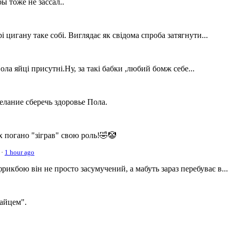
ы тоже не зассал..
 цигану таке собі. Виглядає як свідома спроба затягнути...
ла яйці присутні.Ну, за такі бабки ,любий бомж себе...
желание сберечь здоровье Пола.
х погано "зіграв" свою роль!🤣🤡
·
1 hour ago
фрикбою він не просто засумучений, а мабуть зараз перебуває в...
айцем".