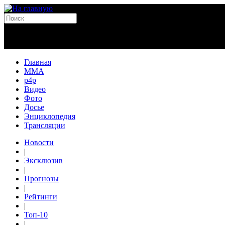
Главная
MMA
p4p
Видео
Фото
Досье
Энциклопедия
Трансляции
Новости
|
Эксклюзив
|
Прогнозы
|
Рейтинги
|
Топ-10
|