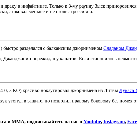
е и драку в инфайтинге. Только к 3-му раунду Зыск приноровилс
ски, атаковал меньше и не столь агрессивно.
O) быстро разделался с балканским джорнименом
Сладаном Джа
 Джанджанин пережидал у канатов. Если становилось невмоготу
4-0, 3 КО) красиво нокаутировал джорнимена из Литвы
Лукаса 
ук утонул в защите, но позволил правому боковому без помех о
окса и ММА, подписывайтесь на нас в
Youtube
,
Instagram
,
Fac