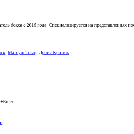
тель бокса с 2016 года. Специализируется на представлениях п
ыск
,
Матеуш Трыц
,
Денис Кротюк
+Enter
ео