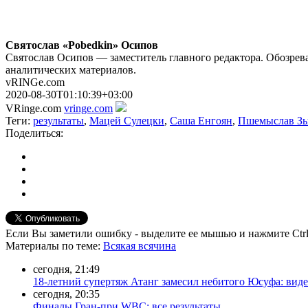
Святослав «Pobedkin» Осипов
Святослав Осипов — заместитель главного редактора. Обозрева
аналитических материалов.
vRINGe.com
2020-08-30T01:10:39+03:00
VRinge.com
vringe.com
Теги:
результаты
,
Мацей Сулецки
,
Саша Енгоян
,
Пшемыслав З
Поделиться:
Если Вы заметили ошибку - выделите ее мышью и нажмите Ctrl
Материалы
по теме
:
Всякая всячина
сегодня, 21:49
18-летний супертяж Атанг замесил небитого Юсуфа: вид
сегодня, 20:35
Финалы Гран-при WBC: все результаты