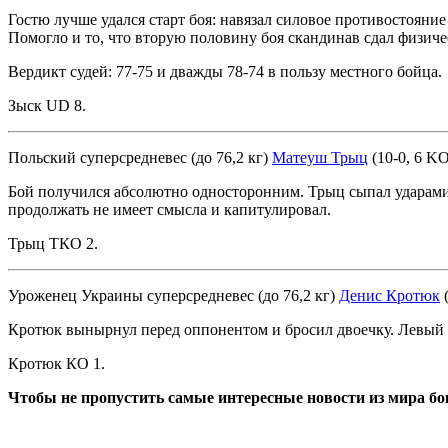
Гостю лучше удался старт боя: навязал силовое противостояни
Помогло и то, что вторую половину боя скандинав сдал физиче
Вердикт судей: 77-75 и дважды 78-74 в пользу местного бойца.
Зыск UD 8.
Польский суперсредневес (до 76,2 кг)
Матеуш Трыц
(10-0, 6 K
Бой получился абсолютно односторонним. Трыц сыпал ударами,
продолжать не имеет смысла и капитулировал.
Трыц ТКО 2.
Уроженец Украины суперсредневес (до 76,2 кг)
Денис Кротюк
(
Кротюк вынырнул перед оппонентом и бросил двоечку. Левый х
Кротюк КО 1.
Чтобы не пропустить самые интересные новости из мира б