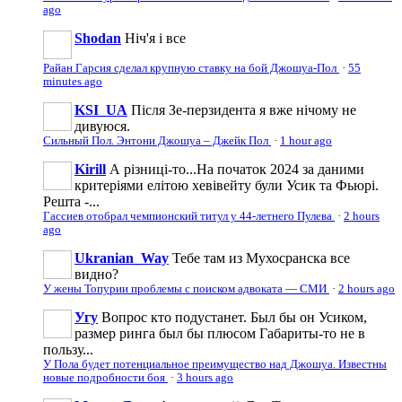
ago
Shodan
Ніч'я і все
Райан Гарсия сделал крупную ставку на бой Джошуа-Пол
·
55
minutes ago
KSI_UA
Після Зе-перзидента я вже нічому не
дивуюся.
Сильный Пол. Энтони Джошуа – Джейк Пол
·
1 hour ago
Kirill
А різниці-то...На початок 2024 за даними
критеріями елітою хевівейту були Усик та Фьюрі.
Решта -...
Гассиев отобрал чемпионский титул у 44-летнего Пулева
·
2 hours
ago
Ukranian_Way
Тебе там из Мухосранска все
видно?
У жены Топурии проблемы с поиском адвоката — СМИ
·
2 hours ago
Угу
Вопрос кто подустанет. Был бы он Усиком,
размер ринга был бы плюсом Габариты-то не в
пользу...
У Пола будет потенциальное преимущество над Джошуа. Известны
новые подробности боя
·
3 hours ago