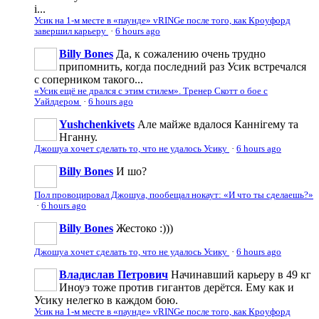
і...
Усик на 1-м месте в «паунде» vRINGe после того, как Кроуфорд
завершил карьеру
·
6 hours ago
Billy Bones
Да, к сожалению очень трудно
припомнить, когда последний раз Усик встречался
с соперником такого...
«Усик ещё не дрался с этим стилем». Тренер Скотт о бое с
Уайлдером
·
6 hours ago
Yushchenkivets
Але майже вдалося Каннігему та
Нганну.
Джошуа хочет сделать то, что не удалось Усику
·
6 hours ago
Billy Bones
И шо?
Пол провоцировал Джошуа, пообещал нокаут: «И что ты сделаешь?»
·
6 hours ago
Billy Bones
Жестоко :)))
Джошуа хочет сделать то, что не удалось Усику
·
6 hours ago
Владислав Петрович
Начинавший карьеру в 49 кг
Иноуэ тоже против гигантов дерётся. Ему как и
Усику нелегко в каждом бою.
Усик на 1-м месте в «паунде» vRINGe после того, как Кроуфорд