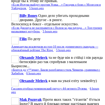
вроде бы к этому не привык.
«Если Итаума выйдет против Усика…» Гвоздик о боях с Мозесом и
Уайлдером
·
5 hours ago
Billy Bones
Одно дело убегать проходными
дворами. Другое - в ринге.
Велосипед в боксе - отдельное искусство.
«Если Джошуа не расправится с Полом за два раунда…» Топ-тренер
нахваливает ютубера
·
5 hours ago
Filin
По делу
Алимханулы исключили из топ-10 после допингового скандала —
обновлённый рейтинг The Ring
·
5 hours ago
Olexandr Melnyk
та не буде він в стійці і пів раунда
битися)він раз так спробував з маленьким
Бьорнсом...
«Боится до у**ачки». Бакли разоблачил стиль Чимаева, сравнивал с
Хабибом
·
6 hours ago
Olexandr Melnyk
я мав на увазі еліту хевівейту)
Гассиев отобрал чемпионский титул у 44-летнего Пулева
·
6 hours
ago
Mak Poznyak
Проти яких таких "гігантів" б'ється
Іноуе? В нього й близько немає настільки важчих