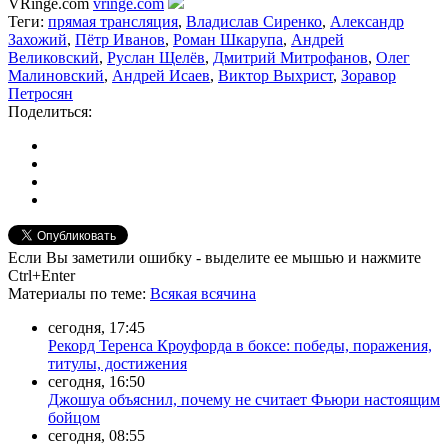
VRinge.com
vringe.com
Теги:
прямая трансляция
,
Владислав Сиренко
,
Александр
Захожий
,
Пётр Иванов
,
Роман Шкарупа
,
Андрей
Великовский
,
Руслан Щелёв
,
Дмитрий Митрофанов
,
Олег
Малиновский
,
Андрей Исаев
,
Виктор Выхрист
,
Зоравор
Петросян
Поделиться:
Если Вы заметили ошибку - выделите ее мышью и нажмите
Ctrl+Enter
Материалы
по теме
:
Всякая всячина
сегодня, 17:45
Рекорд Теренса Кроуфорда в боксе: победы, поражения,
титулы, достижения
сегодня, 16:50
Джошуа объяснил, почему не считает Фьюри настоящим
бойцом
сегодня, 08:55