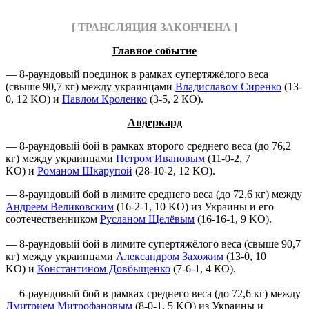
[ ТРАНСЛЯЦИЯ ЗАКОНЧЕНА ]
Главное событие
— 8-раундовый поединок в рамках супертяжёлого веса
(свыше 90,7 кг) между украинцами
Владиславом Сиренко
(13-
0, 12 KO) и
Павлом Кроленко
(3-5, 2 КО).
Андеркард
— 8-раундовый бой в рамках второго среднего веса (до 76,2
кг) между украинцами
Петром Ивановым
(11-0-2, 7
KO) и
Романом Шкарупой
(28-10-2, 12 KO).
— 8-раундовый бой в лимите среднего веса (до 72,6 кг) между
Андреем Великовским
(16-2-1, 10 KO) из Украины и его
соотечественником
Русланом Щелёвым
(16-16-1, 9 KO).
— 8-раундовый бой в лимите супертяжёлого веса (свыше 90,7
кг) между украинцами
Александром Захожим
(13-0, 10
KO) и
Константином Довбыщенко
(7-6-1, 4 КО).
— 6-раундовый бой в рамках среднего веса (до 72,6 кг) между
Дмитрием Митрофановым
(8-0-1, 5 KO) из Украины и