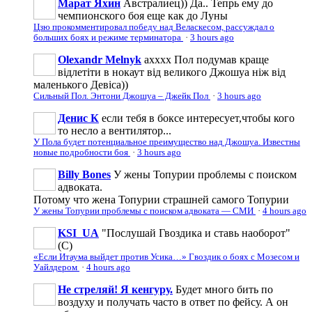
Марат Яхин
Австралиец)) Да.. Тепрь ему до
чемпионского боя еще как до Луны
Цзю прокомментировал победу над Веласкесом, рассуждал о
больших боях и режиме терминатора
·
3 hours ago
Olexandr Melnyk
ахххх Пол подумав краще
відлетіти в нокаут від великого Джошуа ніж від
маленького Девіса))
Сильный Пол. Энтони Джошуа – Джейк Пол
·
3 hours ago
Денис К
если тебя в боксе интересует,чтобы кого
то несло а вентилятор...
У Пола будет потенциальное преимущество над Джошуа. Известны
новые подробности боя
·
3 hours ago
Billy Bones
У жены Топурии проблемы с поиском
адвоката.
Потому что жена Топурии страшней самого Топурии
У жены Топурии проблемы с поиском адвоката — СМИ
·
4 hours ago
KSI_UA
"Послушай Гвоздика и ставь наоборот"
(С)
«Если Итаума выйдет против Усика…» Гвоздик о боях с Мозесом и
Уайлдером
·
4 hours ago
Не стреляй! Я кенгуру.
Будет много бить по
воздуху и получать часто в ответ по фейсу. А он