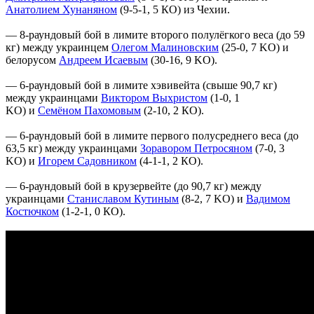
Анатолием Хунаняном
(9-5-1, 5 КО) из Чехии.
— 8-раундовый бой в лимите второго полулёгкого веса (до 59
кг) между украинцем
Олегом Малиновским
(25-0, 7 KO) и
белорусом
Андреем Исаевым
(30-16, 9 KO).
— 6-раундовый бой в лимите хэвивейта (свыше 90,7 кг)
между украинцами
Виктором Выхристом
(1-0, 1
KO) и
Семёном Пахомовым
(2-10, 2 КО).
— 6-раундовый бой в лимите первого полусреднего веса (до
63,5 кг) между украинцами
Зоравором Петросяном
(7-0, 3
KO) и
Игорем Садовником
(4-1-1, 2 КО).
— 6-раундовый бой в крузервейте (до 90,7 кг) между
украинцами
С
таниславом Кутиным
(8-2, 7 KO) и
В
адимом
Костючком
(1-2-1, 0 КО).