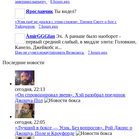
завершил карьеру
·
6 hours ago
Ярославчик
Ты видел?
«Усик ещё не дрался с этим стилем». Тренер Скотт о бое с
Уайлдером
·
7 hours ago
ÀmirGGGfan
Эх. А раньше было наоборот -
первый средний слабый, в миддле элита: Головкин,
Канело, Джейкобс и...
Цзю не сумел нокаутировать Веласкеса
·
7 hours ago
Последние
новости
сегодня, 22:13
«Он спровоцировал зверя». Хэй разобрал поединок
Джошуа-Пол
сегодня, 22:05
«Лучший в боксе — Усик. Без вопросов». Рой Джонс о
Джошуа, Поле и Кроуфорде