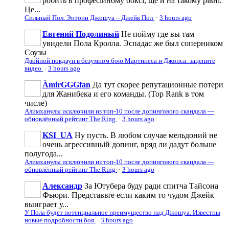
робить в професійному боксі, ще й на такому рівні.
Це...
Сильный Пол. Энтони Джошуа – Джейк Пол
·
3 hours ago
Евгений Подолиный
Не пойму где вы там
увидели Пола Кролла. Эспадас же был соперником
Соузы
Двойной нокдаун в безумном бою Мартинеса и Джонса: зацените
видео
·
3 hours ago
ÀmirGGGfan
Да тут скорее репутационные потери
для Жанибека и его команды. (Top Rank в том
числе)
Алимханулы исключили из топ-10 после допингового скандала —
обновлённый рейтинг The Ring
·
3 hours ago
KSI_UA
Ну пусть. В любом случае мельдоний не
очень агрессивньій допинг, вряд ли дадут больше
полугода...
Алимханулы исключили из топ-10 после допингового скандала —
обновлённый рейтинг The Ring
·
3 hours ago
Александр
За Ютубера буду ради спитча Тайсона
Фьюри. Представьте если каким то чудом Джейк
выиграет у...
У Пола будет потенциальное преимущество над Джошуа. Известны
новые подробности боя
·
3 hours ago