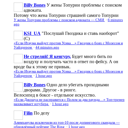
Billy Bones
У жены Топурии проблемы с поиском
адвоката.
Потому что жена Топурии страшней самого Топурии
У жены Топурии проблемы с поиском адвоката — СМИ
·
6 minutes
ago
KSI_UA
"Послушай Гвоздика и ставь наоборот"
(С)
«Если Итаума выйдет против Усика…» Гвоздик о боях с Мозесом и
Уайлдером
·
44 minutes ago
Не стреляй! Я кенгуру.
Будет много бить по
воздуху и получать часто в ответ по фейсу. А он
вроде бы к этому не привык.
«Если Итаума выйдет против Усика…» Гвоздик о боях с Мозесом и
Уайлдером
·
1 hour ago
Billy Bones
Одно дело убегать проходными
дворами. Другое - в ринге.
Велосипед в боксе - отдельное искусство.
«Если Джошуа не расправится с Полом за два раунда…» Топ-тренер
нахваливает ютубера
·
1 hour ago
Filin
По делу
Алимханулы исключили из топ-10 после допингового скандала —
обновлённый рейтинг The Ring
·
1 hour ago