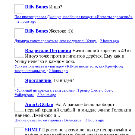
Billy Bones
И шо?
Пол провоцировал Джошуа, пообещал нокаут: «И что ты сделаешь?»
·
2 hours ago
Billy Bones
Жестоко :)))
Джошуа хочет сделать то, что не удалось Усику
·
2 hours ago
Владислав Петрович
Начинавший карьеру в 49 кг
Иноуэ тоже против гигантов дерётся. Ему как и
Усику нелегко в каждом бою.
Усик на 1-м месте в «паунде» vRINGe после того, как Кроуфорд
завершил карьеру
·
2 hours ago
Ярославчик
Ты видел?
«Усик ещё не дрался с этим стилем». Тренер Скотт о бое с
Уайлдером
·
3 hours ago
ÀmirGGGfan
Эх. А раньше было наоборот -
первый средний слабый, в миддле элита: Головкин,
Канело, Джейкобс и...
Цзю не сумел нокаутировать Веласкеса
·
3 hours ago
SHMIT
Просто не зрозуміло, що це непорозуміння