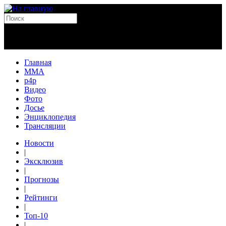
Главная
MMA
p4p
Видео
Фото
Досье
Энциклопедия
Трансляции
Новости
|
Эксклюзив
|
Прогнозы
|
Рейтинги
|
Топ-10
|