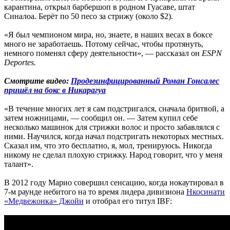
карантина, открыл барбершоп в родном Гуасаве, штат
Синалоа. Берёт по 50 песо за стрижу (около $2).
«Я был чемпионом мира, но, знаете, в наших весах в боксе
много не заработаешь. Потому сейчас, чтобы протянуть,
немного поменял сферу деятельности», — рассказал он
ESPN
Deportes.
Смотрите видео:
Продезинфицированный Роман Гонсалес
пришёл на бокс в Никарагуа
«В течение многих лет я сам подстригался, сначала бритвой, а
затем ножницами, — сообщил он. — Затем купил себе
несколько машинок для стрижки волос и просто забавлялся с
ними. Научился, когда начал подстригать некоторых местных.
Сказал им, что это бесплатно, я, мол, тренируюсь. Никогда
никому не сделал плохую стрижку. Народ говорит, что у меня
талант».
В 2012 году Марио совершил сенсацию, когда нокаутировал в
7-м раунде небитого на то время лидера дивизиона
Нкосинати
«Медвежонка» Джойи
и отобрал его титул IBF: