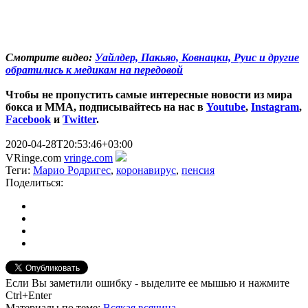
Смотрите видео:
Уайлдер, Пакьяо, Ковнацки, Руис и другие
обратились к медикам на передовой
Чтобы не пропустить самые интересные новости из мира
бокса и ММА, подписывайтесь на нас в
Youtube
,
Instagram
,
Facebook
и
Twitter
.
2020-04-28T20:53:46+03:00
VRinge.com
vringe.com
Теги:
Марио Родригес
,
коронавирус
,
пенсия
Поделиться:
Если Вы заметили ошибку - выделите ее мышью и нажмите
Ctrl+Enter
Материалы
по теме
:
Всякая всячина