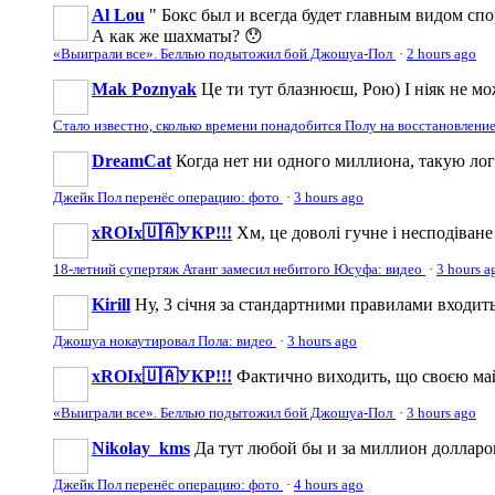
Al Lou
" Бокс был и всегда будет главным видом спо
А как же шахматы? 😯
«Выиграли все». Беллью подытожил бой Джошуа-Пол
·
2 hours ago
Mak Poznyak
Це ти тут блазнюєш, Рою) І ніяк не мо
Стало известно, сколько времени понадобится Полу на восстановлени
DreamCat
Когда нет ни одного миллиона, такую лог
Джейк Пол перенёс операцию: фото
·
3 hours ago
xROIx🇺🇦УКР!!!
Хм, це доволі гучне і несподіване
18-летний супертяж Атанг замесил небитого Юсуфа: видео
·
3 hours a
Kirill
Ну, 3 січня за стандартними правилами входить в
Джошуа нокаутировал Пола: видео
·
3 hours ago
xROIx🇺🇦УКР!!!
Фактично виходить, що своєю май
«Выиграли все». Беллью подытожил бой Джошуа-Пол
·
3 hours ago
Nikolay_kms
Да тут любой бы и за миллион долларо
Джейк Пол перенёс операцию: фото
·
4 hours ago