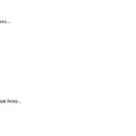
их...
ав йому...