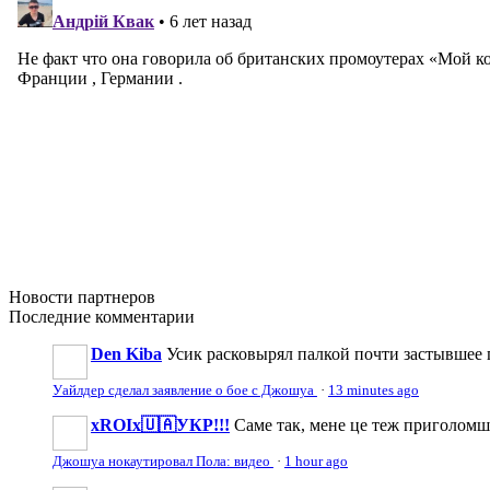
Новости
партнеров
Последние
комментарии
Den Kiba
Усик расковырял палкой почти застывшее 
Уайлдер сделал заявление о бое с Джошуа
·
13 minutes ago
xROIx🇺🇦УКР!!!
Саме так, мене це теж приголомшу
Джошуа нокаутировал Пола: видео
·
1 hour ago