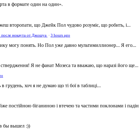
рта в формате один на один».
жеш второпати, що Джейк Пол чудово розуміє, що робить, і...
е после нокаута от Джошуа
·
3 hours ago
ику могу понять. Но Пол уже давно мультимиллионер... Я его...
 ствердження! Я не фанат Мозеса та вважаю, що наразі його ще...
go
 грудень, хоч я не думаю що ті бої в таблиці...
же постійною біганиною і втечею та частими поклонами і падін
в бы вышел :))