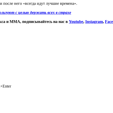
 после него «всегда идут лучшие времена».
ользуют с целью держать всех в страхе
окса и ММА, подписывайтесь на нас в
Youtube
,
Instagram
,
Fac
+Enter