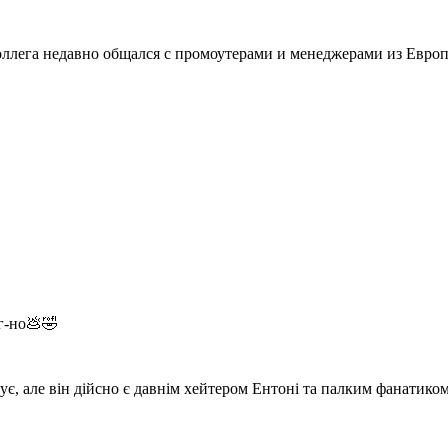
г-но💩🤣
є, але він дійсно є давнім хейтером Ентоні та палким фанатиком.