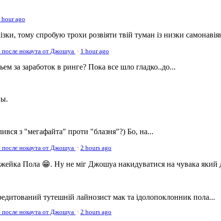
 hour ago
ізки, тому спробую трохи розвіяти твій туман із низки самонавіян
е после нокаута от Джошуа
·
1 hour ago
ем за заработок в ринге? Пока все шло гладко..до...
ны.
ся з "мегафайта" проти "блазня"?) Бо, на...
е после нокаута от Джошуа
·
2 hours ago
жейка Пола 😁. Ну не міг Джошуа накидуватися на чувака який д
кредитований тутешній лайнозист мак та ідолопоклонник пола...
е после нокаута от Джошуа
·
2 hours ago