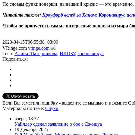
По словам функционерши, нынешний кризис — это временно, и
Читайте также:
Кроуфорд вслед за Ханом: Коронавирус исп
Чтобы не пропустить самые интересные новости из мира б
2020-04-15T06:55:38+03:00
VRinge.com
vringe.com
Теги:
Алина Шатерникова
,
НЛПБУ
,
коронавирус
Поделиться:
Если Вы заметили ошибку - выделите ее мышью и нажмите Ctrl
Материалы
по теме
:
Слухи
вчера, 18:32
Уайлдер сделал заявление о бое с Джошуа
19 Декабря 2025
Бой Усик-Уайлдер. Мнение легендарного Льюиса