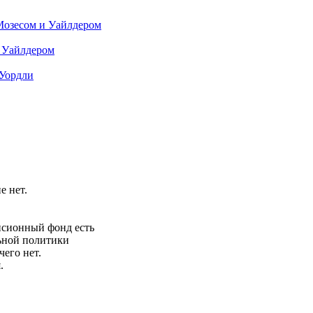
Мозесом и Уайлдером
с Уайлдером
 Уордли