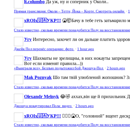
lt.columbo
Да уж, ну и соперник у Околи..
Прямая трансляция: Околи – Тетте, Йока – Корте. Смотреть онлайн
·
1
xROIx🇺🇦УКР!!!
🤮🤯Бачу в тебе геть затьмарило м
Стало известно, сколько времени понадобится Полу на восстановлени
Угу
Интересно, захочет ли он дальше платить здоровь
Джейк Пол перенёс операцию: фото
·
1 hour ago
Угу
Шахматы не зрелищны, в них нокауты запреще
Вот если изменят правила...))
«Выиграли все». Беллью подытожил бой Джошуа-Пол
·
2 hours ago
Mak Poznyak
Шо там твій улюблений жопошник? Злив
Стало известно, сколько времени понадобится Полу на восстановлени
Olexandr Melnyk
😂🤣 аххах,він ще й прихильник Д
Джошуа нокаутировал Пола: видео
·
2 hours ago
xROIx🇺🇦УКР!!!
🤦🏻‍♂️🤮О, "головний" вщент дис
Стало известно, сколько времени понадобится Полу на восстановлени