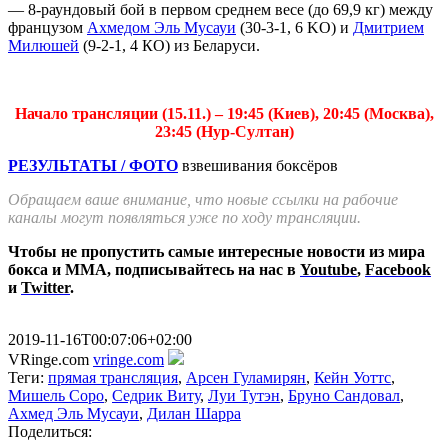
— 8-раундовый бой в первом среднем весе (до 69,9 кг) между
французом
Ахмедом Эль Мусауи
(30-3-1, 6 KO) и
Дмитрием
Милюшей
(9-2-1, 4 КО) из Беларуси.
Начало трансляции (15.11.) – 19:45 (Киев), 20:45 (Москва),
23:45 (Нур-Султан)
РЕЗУЛЬТАТЫ / ФОТО
взвешивания боксёров
Обращаем ваше внимание, что новые ссылки на рабочие
каналы могут появляться уже по ходу трансляции.
Чтобы не пропустить самые интересные новости из мира
бокса и ММА, подписывайтесь на нас в
Youtube
,
Facebook
и
Twitter
.
2019-11-16T00:07:06+02:00
VRinge.com
vringe.com
Теги:
прямая трансляция
,
Арсен Гуламирян
,
Кейн Уоттс
,
Мишель Соро
,
Седрик Виту
,
Луи Тутэн
,
Бруно Сандовал
,
Ахмед Эль Мусауи
,
Дилан Шарра
Поделиться: