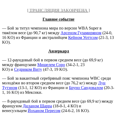
[ ТРАНСЛЯЦИЯ ЗАКОНЧЕНА ]
Главное событие
— Бой за титул чемпиона мира по версии WBA Super в
тяжёлом весе (до 90,7 кг) между
Арсеном Гуламиряном
(24-0,
16 KO) из Франции и австралийцем
Кейном Уоттсом
(21-3, 13
KO).
Андеркард
— 12-раундовый бой в первом среднем весе (до 69,9 кг)
между французами
Мишелем Соро
(34-2-1, 23
KO) и
Седриком Виту
(47-3, 19 KO).
— Бой за вакантный серебряный пояс чемпиона WBC среди
молодёжи во втором среднем весе (до 76,2 кг) между
Луи
Тутэном
(13-1, 12 КО) из Франции и
Бруно Сандовалом
(20-3-
1, 16 KO) из Мексики.
— 8-раундовый бой в первом среднем весе (до 69,9 кг) между
французом
Диланом Шарра
(18-0-1, 4 КО) и
венесуэльцем
Йоханом Пересом
(24-6-2, 16 KO).