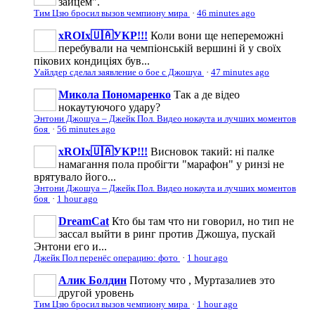
зайцем".
Тим Цзю бросил вызов чемпиону мира
·
46 minutes ago
xROIx🇺🇦УКР!!!
Коли вони ще непереможні
перебували на чемпіонській вершині й у своїх
пікових кондиціях був...
Уайлдер сделал заявление о бое с Джошуа
·
47 minutes ago
Микола Пономаренко
Так а де відео
нокаутуючого удару?
Энтони Джошуа – Джейк Пол. Видео нокаута и лучших моментов
боя
·
56 minutes ago
xROIx🇺🇦УКР!!!
Висновок такий: ні палке
намагання пола пробігти "марафон" у ринзі не
врятувало його...
Энтони Джошуа – Джейк Пол. Видео нокаута и лучших моментов
боя
·
1 hour ago
DreamCat
Кто бы там что ни говорил, но тип не
зассал выйти в ринг против Джошуа, пускай
Энтони его и...
Джейк Пол перенёс операцию: фото
·
1 hour ago
Алик Болдин
Потому что , Муртазалиев это
другой уровень
Тим Цзю бросил вызов чемпиону мира
·
1 hour ago