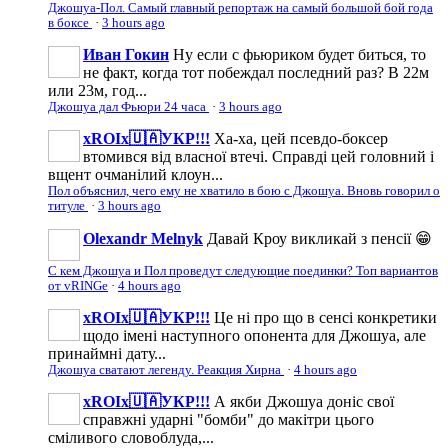
Джошуа-Пол. Самый главный репортаж на самый большой бой года
в боксе
·
3 hours ago
Иван Гокин
Ну если с фьюриком будет биться, то
не факт, когда тот побеждал последний раз? В 22м
или 23м, год...
Джошуа дал Фьюри 24 часа
·
3 hours ago
xROIx🇺🇦УКР!!!
Ха-ха, цей псевдо-боксер
втомився від власної втечі. Справді цей головний і
вщент очманілий клоун...
Пол объяснил, чего ему не хватило в бою с Джошуа. Вновь говорил о
титуле
·
3 hours ago
Olexandr Melnyk
Давай Кроу викликай з пенсії 😁
С кем Джошуа и Пол проведут следующие поединки? Топ вариантов
от vRINGe
·
4 hours ago
xROIx🇺🇦УКР!!!
Це ні про що в сенсі конкретики
щодо імені наступного опонента для Джошуа, але
принаймні дату...
Джошуа сватают легенду. Реакция Хирна
·
4 hours ago
xROIx🇺🇦УКР!!!
А якби Джошуа доніс свої
справжні ударні "бомби" до макітри цього
сміливого словоблуда,...