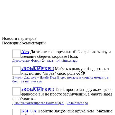
Новости
партнеров
Последние
комментарии
Аlеx
Да это не его нормальный бокс, а часть шоу и
желание сберечь здоровье Пола.
Джошуа дал Фьюри 24 часа
·
14 minutes ago
xROIx🇺🇦УКР!!!
Мабуть в цьому епізоді хтось з
них погано "зіграв" свою роль!🤣🤡
Энтони Джошуа – Джейк Пол. Видео нокаута и лучших моментов
боя
·
22 minutes ago
xROIx🇺🇦УКР!!!
Та ні, просто за підсумком цього
фрикбою він не просто засумучений, а мабуть зараз
перебуває в...
Джошуа нокаутировал Пола: видео
·
26 minutes ago
KSI_UA
Побитие Заяцом ещё круче, чем "Махание