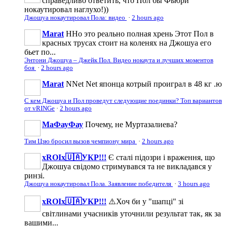
справедливо ответить, что Пол бы Фьюри
нокаутировал наглухо!))
Джошуа нокаутировал Пола: видео
·
2 hours ago
Marat
ННо это реально полная хрень Этот Пол в
красных трусах стоит на коленях на Джошуа его
бьет по...
Энтони Джошуа – Джейк Пол. Видео нокаута и лучших моментов
боя
·
2 hours ago
Marat
NNet Net японца котрый проиграл в 48 кг .ю
С кем Джошуа и Пол проведут следующие поединки? Топ вариантов
от vRINGe
·
2 hours ago
МаФауФау
Почему, не Муртазалиева?
Тим Цзю бросил вызов чемпиону мира
·
2 hours ago
xROIx🇺🇦УКР!!!
Є сталі підозри і враження, що
Джошуа свідомо стримувався та не викладався у
ринзі.
Джошуа нокаутировал Пола. Заявление победителя
·
3 hours ago
xROIx🇺🇦УКР!!!
⚠️Хоч би у "шапці" зі
світлинами учасників уточнили результат так, як за
вашими...