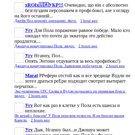
xROIx🇺🇦УКР!!!
Очевидно, що він є абсолютно
безглуздим персонажем в профі-боксі, але з огляду
на його останній...
Джейк Пол перенёс операцию: фото
·
1 hour ago
Угу
Для Пола поражение равное победе. Мало кто
ожидал что почти до экватора это действо
продлится....
Джошуа нокаутировал Пола: видео
·
2 hours ago
Угу
Нганну, Пол...
Опять Энтони отдувается за весь профибокс!)
Джошуа нокаутировал Пола. Заявление победителя
·
2 hours ago
Marat
РРефери отстой как и все зредище Вудли не
хотел драться реЕри подходит смотрит вытирает
перчатки...
Экс-чемпионы UFC Силва и Вудли подрались по правилам бокса:
видео
·
2 hours ago
Угу
Вот как раз в клетке у Пола есть шансы и
неплохие.
Не играй с боксом? У Пола перелом челюсти. И он бросил вызов
Канело
·
2 hours ago
Угу
Дык, Нганну был...и Джошуа может