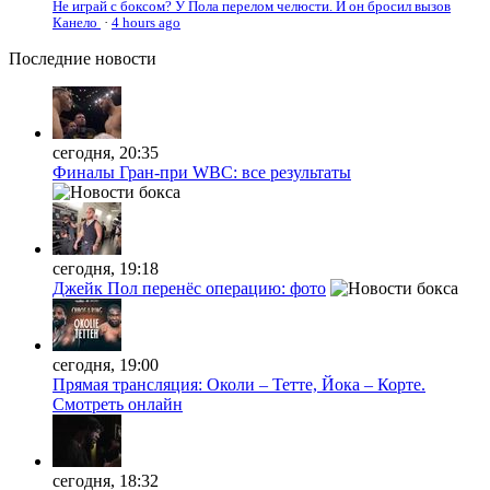
Не играй с боксом? У Пола перелом челюсти. И он бросил вызов
Канело
·
4 hours ago
Последние
новости
сегодня, 20:35
Финалы Гран-при WBC: все результаты
сегодня, 19:18
Джейк Пол перенёс операцию: фото
сегодня, 19:00
Прямая трансляция: Околи – Тетте, Йока – Корте.
Смотреть онлайн
сегодня, 18:32