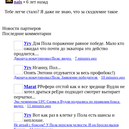
Новости
партнеров
Последние
комментарии
Угу
Для Пола поражение равное победе. Мало кто
ожидал что почти до экватора это действо
продлится....
Джошуа нокаутировал Пола: видео
·
7 minutes ago
Угу
Нганну, Пол...
Опять Энтони отдувается за весь профибокс!)
Джошуа нокаутировал Пола. Заявление победителя
·
10 minutes ago
Marat
РРефери отстой как и все зредище Вудли не
хотел драться реЕри подходит смотрит вытирает
перчатки...
Экс-чемпионы UFC Силва и Вудли подрались по правилам бокса:
видео
·
11 minutes ago
Угу
Вот как раз в клетке у Пола есть шансы и
неплохие.
Не играй с боксом? У Пола перелом челюсти. И он бросил вызов