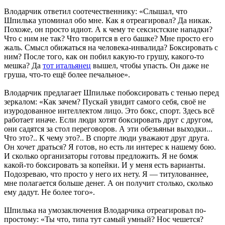
Влодарчик ответил соотечественнику: «Слышал, что
Шпилька упоминал обо мне. Как я отреагировал? Да никак.
Похоже, он просто идиот. А к чему те сексистские нападки?
Что с ним не так? Что творится в его башке? Мне просто его
жаль. Смысл обижаться на человека-инвалида? Боксировать с
ним? После того, как он побил какую-то грушу, какого-то
мешка? Да
тот итальянец
вышел, чтобы упасть. Он даже не
груша, что-то ещё более печальное».
Влодарчик предлагает Шпильке побоксировать с тенью перед
зеркалом: «Как зачем? Пускай увидит самого себя, своё не
изуродованное интеллектом лицо. Это бокс, спорт. Здесь всё
работает иначе. Если люди хотят боксировать друг с другом,
они садятся за стол переговоров. А эти обезьяньи выходки...
Что это?.. К чему это?.. В спорте люди уважают друг друга.
Он хочет драться? Я готов, но есть ли интерес к нашему бою.
И сколько организаторы готовы предложить. Я не бомж
какой-то боксировать за копейки. И у меня есть варианты.
Подозреваю, что просто у него их нету. Я — титулованнее,
мне полагается больше денег. А он получит столько, сколько
ему дадут. Не более того».
Шпилька на умозаключения Влодарчика отреагировал по-
простому: «Ты что, типа тут самый умный? Нос чешется?