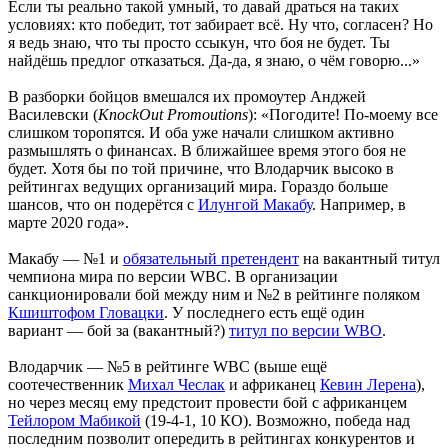
Если ты реально такой умный, то давай драться на таких
условиях: кто победит, тот забирает всё. Ну что, согласен? Но
я ведь знаю, что ты просто ссыкун, что боя не будет. Ты
найдёшь предлог отказаться. Да-да, я знаю, о чём говорю...»
В разборки бойцов вмешался их промоутер Анджей
Василевски (
KnockOut Promoutions
): «Погодите! По-моему все
слишком торопятся. И оба уже начали слишком активно
размышлять о финансах. В ближайшее время этого боя не
будет. Хотя бы по той причине, что Влодарчик высоко в
рейтингах ведущих организаций мира. Гораздо больше
шансов, что он подерётся с
Илунгой Макабу
. Например, в
марте 2020 года».
Макабу — №1 и
обязательный претендент
на вакантный титул
чемпиона мира по версии WBC. В организации
санкционировали бой между ним и №2 в рейтинге поляком
Кшиштофом Гловацки
. У последнего есть ещё один
вариант — бой за (вакантный?)
титул по версии WBO
.
Влодарчик — №5 в рейтинге WBC (выше ещё
соотечественник
Михал Чеслак
и африканец
Кевин Лерена
),
но через месяц ему предстоит провести бой с африканцем
Тейлором Мабикой
(19-4-1, 10 КО). Возможно, победа над
последним позволит опередить в рейтингах конкурентов и