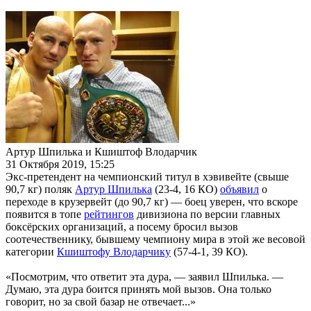
Артур Шпилька и Кшиштоф Влодарчик
31 Октября 2019, 15:25
Экс-претендент на чемпионский титул в хэвивейте (свыше
90,7 кг) поляк
Артур Шпилька
(23-4, 16 КО)
объявил
о
переходе в крузервейт (до 90,7 кг) — боец уверен, что вскоре
появится в топе
рейтингов
дивизиона по версии главных
боксёрских организаций, а посему бросил вызов
соотечественнику, бывшему чемпиону мира в этой же весовой
категории
Кшиштофу Влодарчику
(57-4-1, 39 КО).
«Посмотрим, что ответит эта дура, — заявил Шпилька. —
Думаю, эта дура боится принять мой вызов. Она только
говорит, но за свой базар не отвечает...»