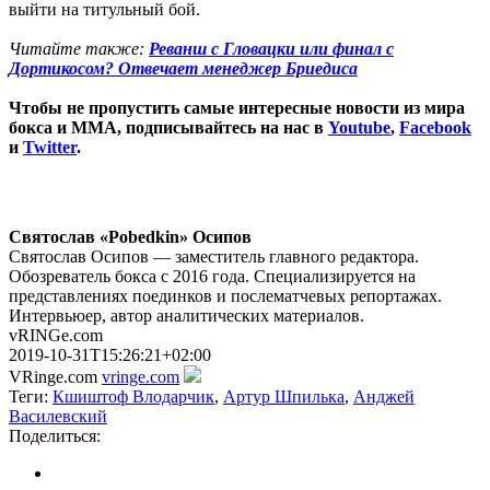
выйти на титульный бой.
Читайте также:
Реванш с Гловацки или финал с
Дортикосом? Отвечает менеджер Бриедиса
Чтобы не пропустить самые интересные новости из мира
бокса и ММА, подписывайтесь на нас в
Youtube
,
Facebook
и
Twitter
.
Святослав «Pobedkin» Осипов
Святослав Осипов — заместитель главного редактора.
Обозреватель бокса с 2016 года. Специализируется на
представлениях поединков и послематчевых репортажах.
Интервьюер, автор аналитических материалов.
vRINGe.com
2019-10-31T15:26:21+02:00
VRinge.com
vringe.com
Теги:
Кшиштоф Влодарчик
,
Артур Шпилька
,
Анджей
Василевский
Поделиться: