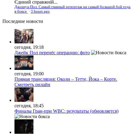
Єдиний справжній...
Джошуа-Пол. Самый главный репортаж на самый большой бой года
в боксе
·
3 hours ago
Последние
новости
сегодня, 19:18
Джейк Пол перенёс операцию: фото
сегодня, 19:00
Прямая трансляция: Околи – Тетте, Йока – Корте.
Смотреть онлайн
сегодня, 18:45
Финалы Гран-при WBC: результаты (обновляется)