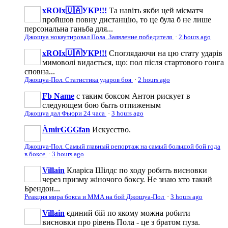
xROIx🇺🇦УКР!!!
Та навіть якби цей місматч
пройшов повну дистанцію, то це була б не лише
персональна ганьба для...
Джошуа нокаутировал Пола. Заявление победителя
·
2 hours ago
xROIx🇺🇦УКР!!!
Споглядаючи на цю стату ударів
мимоволі видається, що: пол після стартового гонга
сповна...
Джошуа-Пол. Статистика ударов боя
·
2 hours ago
Fb Name
с таким боксом Антон рискует в
следующем бою быть отпиженым
Джошуа дал Фьюри 24 часа
·
3 hours ago
ÀmirGGGfan
Искусство.
Джошуа-Пол. Самый главный репортаж на самый большой бой года
в боксе
·
3 hours ago
Villain
Кларіса Шілдс по ходу робить висновки
через призму жіночого боксу. Не знаю хто такий
Брендон...
Реакция мира бокса и ММА на бой Джошуа-Пол
·
3 hours ago
Villain
єдиний бій по якому можна робити
висновки про рівень Пола - це з братом пуза.