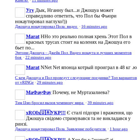
Канело
·
11 minutes ago
Угу
Дык, Нганну был...и Джошуа может
справедливо ответить, что Пол бы Фьюри
нокаутировал наглухо!))
Джошуа нокаутировал Пола: видео
·
16 minutes ago
Marat
ННо это реально полная хрень Этот Пол в
красных трусах стоит на коленях на Джошуа его
бьет по...
Энтони Джошуа – Джейк Пол. Видео нокаута и лучших моментов
боя
·
22 minutes ago
Marat
NNet Net японца котрый проиграл в 48 кг .ю
С кем Джошуа и Пол проведут следующие поединки? Топ вариантов
от vRINGe
·
29 minutes ago
МаФауФау
Почему, не Муртазалиева?
Тим Цзю бросил вызов чемпиону мира
·
39 minutes ago
xROIx🇺🇦УКР!!!
Є сталі підозри і враження, що
Джошуа свідомо стримувався та не викладався у
ринзі.
Джошуа нокаутировал Пола. Заявление победителя
·
1 hour ago
xROIx🇺🇦УКР!!!
⚠️Хоч би у "шапці" зі