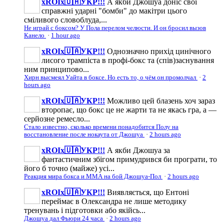
xROIx🇺🇦УКР!!!
А якби Джошуа доніс свої
справжні ударні "бомби" до макітри цього
сміливого словоблуда,...
Не играй с боксом? У Пола перелом челюсти. И он бросил вызов
Канело
·
1 hour ago
xROIx🇺🇦УКР!!!
Однозначно прихід цинічного
лисого трампіста в профі-бокс та (спів)заснування
ним принципово...
Хирн высмеял Уайта в боксе. Но есть то, о чём он промолчал
·
2
hours ago
xROIx🇺🇦УКР!!!
Можливо цей блазень хоч зараз
второпає, що бокс це не жарти та не якась гра, а —
серйозне ремесло...
Стало известно, сколько времени понадобится Полу на
восстановление после нокаута от Джошуа
·
2 hours ago
xROIx🇺🇦УКР!!!
А якби Джошуа за
фантастичним збігом примудрився би програти, то
його б точно (майже) усі...
Реакция мира бокса и ММА на бой Джошуа-Пол
·
2 hours ago
xROIx🇺🇦УКР!!!
Виявляється, що Ентоні
переймає в Олександра не лише методику
тренувань і підготовки або якійсь...
Джошуа дал Фьюри 24 часа
·
2 hours ago