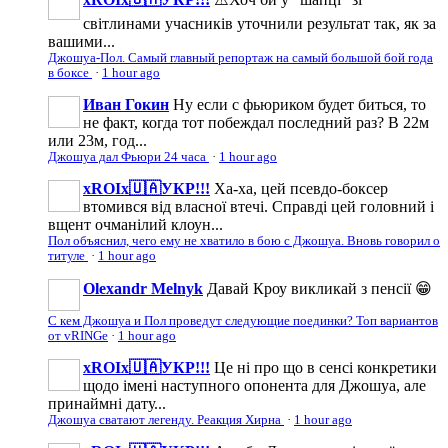
світлинами учасників уточнили результат так, як за
вашими...
Джошуа-Пол. Самый главный репортаж на самый большой бой года
в боксе
·
1 hour ago
Иван Гокин
Ну если с фьюриком будет биться, то
не факт, когда тот побеждал последний раз? В 22м
или 23м, год...
Джошуа дал Фьюри 24 часа
·
1 hour ago
xROIx🇺🇦УКР!!!
Ха-ха, цей псевдо-боксер
втомився від власної втечі. Справді цей головний і
вщент очманілий клоун...
Пол объяснил, чего ему не хватило в бою с Джошуа. Вновь говорил о
титуле
·
1 hour ago
Olexandr Melnyk
Давай Кроу викликай з пенсії 😁
С кем Джошуа и Пол проведут следующие поединки? Топ вариантов
от vRINGe
·
1 hour ago
xROIx🇺🇦УКР!!!
Це ні про що в сенсі конкретики
щодо імені наступного опонента для Джошуа, але
принаймні дату...
Джошуа сватают легенду. Реакция Хирна
·
1 hour ago