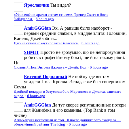
Ярославчик
Ты видел?
«Усик ещё не дрался с этим стилем». Тренер Скотт о бое с
Уайлдером
·
6 hours ago
ÀmirGGGfan
Эх. А раньше было наоборот -
первый средний слабый, в миддле элита: Головкин,
Канело, Джейкобс и...
Цзю не сумел нокаутировать Веласкеса
·
6 hours ago
SHMIT
Просто не зрозуміло, що це непорозуміння
робить в професійному боксі, ще й на такому рівні.
Це...
Сильный Пол. Энтони Джошуа – Джейк Пол
·
6 hours ago
Евгений Подолиный
Не пойму где вы там
увидели Пола Кролла. Эспадас же был соперником
Соузы
Двойной нокдаун в безумном бою Мартинеса и Джонса: зацените
видео
·
6 hours ago
ÀmirGGGfan
Да тут скорее репутационные потери
для Жанибека и его команды. (Top Rank в том
числе)
Алимханулы исключили из топ-10 после допингового скандала —
обновлённый рейтинг The Ring
·
6 hours ago