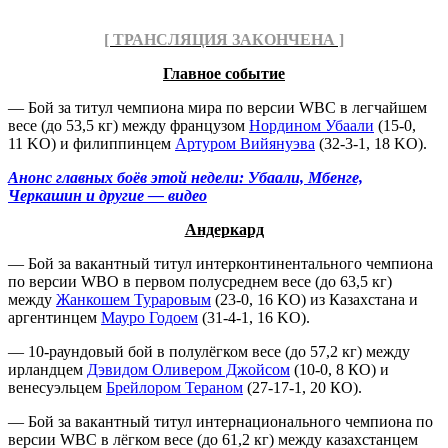
[ ТРАНСЛЯЦИЯ ЗАКОНЧЕНА ]
Главное событие
— Бой за титул чемпиона мира по версии WBC в легчайшем
весе (до 53,5 кг) между французом
Нордином Убаали
(15-0,
11 KO) и филиппинцем
Артуром Вийянуэва
(32-3-1, 18 KO).
Анонс главных боёв этой недели: Убаали, Мбенге,
Черкашин и другие — видео
Андеркард
— Бой за вакантный титул интерконтинентального чемпиона
по версии WBO в первом полусреднем весе (до 63,5 кг)
между
Жанкошем Тураровым
(23-0, 16 KO) из Казахстана и
аргентинцем
Мауро Годоем
(31-4-1, 16 KO).
— 10-раундовый бой в полулёгком весе (до 57,2 кг) между
ирландцем
Дэвидом Оливером Джойсом
(10-0, 8 КО) и
венесуэльцем
Брейлором Тераном
(27-17-1, 20 КО).
— Бой за вакантный титул интернационального чемпиона по
версии WBC в лёгком весе (до 61,2 кг) между казахстанцем