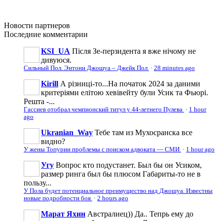
Новости
партнеров
Последние
комментарии
KSI_UA
Після Зе-перзидента я вже нічому не
дивуюся.
Сильный Пол. Энтони Джошуа – Джейк Пол
·
28 minutes ago
Kirill
А різниці-то...На початок 2024 за даними
критеріями елітою хевівейту були Усик та Фьюрі.
Решта -...
Гассиев отобрал чемпионский титул у 44-летнего Пулева
·
1 hour
ago
Ukranian_Way
Тебе там из Мухосранска все
видно?
У жены Топурии проблемы с поиском адвоката — СМИ
·
1 hour ago
Угу
Вопрос кто подустанет. Был бы он Усиком,
размер ринга был бы плюсом Габариты-то не в
пользу...
У Пола будет потенциальное преимущество над Джошуа. Известны
новые подробности боя
·
2 hours ago
Марат Яхин
Австралиец)) Да.. Тепрь ему до