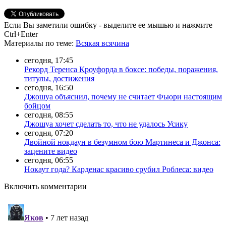
Если Вы заметили ошибку - выделите ее мышью и нажмите
Ctrl+Enter
Материалы
по теме
:
Всякая всячина
сегодня, 17:45
Рекорд Теренса Кроуфорда в боксе: победы, поражения,
титулы, достижения
сегодня, 16:50
Джошуа объяснил, почему не считает Фьюри настоящим
бойцом
сегодня, 08:55
Джошуа хочет сделать то, что не удалось Усику
сегодня, 07:20
Двойной нокдаун в безумном бою Мартинеса и Джонса:
зацените видео
сегодня, 06:55
Нокаут года? Карденас красиво срубил Роблеса: видео
Включить комментарии