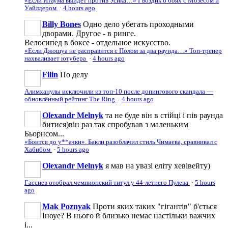
«Если Итаума выйдет против Усика…» Гвоздик о боях с Мозесом и
Уайлдером
·
4 hours ago
Billy Bones
Одно дело убегать проходными
дворами. Другое - в ринге.
Велосипед в боксе - отдельное искусство.
«Если Джошуа не расправится с Полом за два раунда…» Топ-тренер
нахваливает ютубера
·
4 hours ago
Filin
По делу
Алимханулы исключили из топ-10 после допингового скандала —
обновлённый рейтинг The Ring
·
4 hours ago
Olexandr Melnyk
та не буде він в стійці і пів раунда
битися)він раз так спробував з маленьким
Бьорнсом...
«Боится до у**ачки». Бакли разоблачил стиль Чимаева, сравнивал с
Хабибом
·
5 hours ago
Olexandr Melnyk
я мав на увазі еліту хевівейту)
Гассиев отобрал чемпионский титул у 44-летнего Пулева
·
5 hours
ago
Mak Poznyak
Проти яких таких "гігантів" б'ється
Іноуе? В нього й близько немає настільки важчих
і...