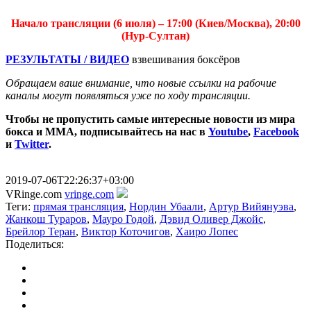
Начало трансляции (6 июля) – 17:00 (Киев/Москва), 20:00
(Нур-Султан)
РЕЗУЛЬТАТЫ / ВИДЕО
взвешивания боксёров
Обращаем ваше внимание, что новые ссылки на рабочие
каналы могут появляться уже по ходу трансляции.
Чтобы не пропустить самые интересные новости из мира
бокса и ММА, подписывайтесь на нас в
Youtube
,
Facebook
и
Twitter
.
2019-07-06T22:26:37+03:00
VRinge.com
vringe.com
Теги:
прямая трансляция
,
Нордин Убаали
,
Артур Вийянуэва
,
Жанкош Тураров
,
Мауро Годой
,
Дэвид Оливер Джойс
,
Брейлор Теран
,
Виктор Коточигов
,
Хаиро Лопес
Поделиться: