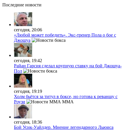
Последние
новости
сегодня, 20:06
«Любой может победить». Экс-тренер Пола о бое с
Джошуа
сегодня, 19:42
Райан Гарсия сделал крупную ставку на бой Джошуа-
Пол
сегодня, 19:19
Холм бьётся за титул в боксе, но готова к реваншу с
Роузи
MMA
сегодня, 18:36
Бой Усик-Уайлдер. Мнение легендарного Льюиса