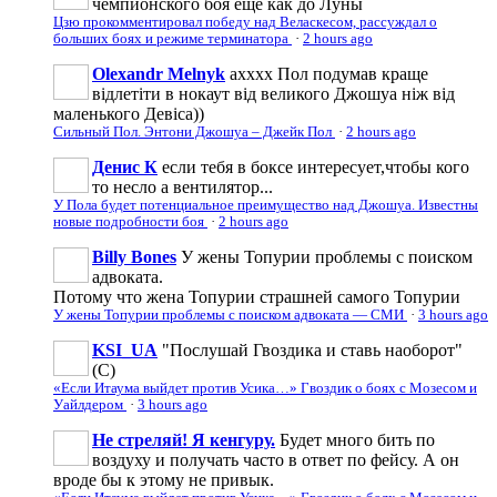
чемпионского боя еще как до Луны
Цзю прокомментировал победу над Веласкесом, рассуждал о
больших боях и режиме терминатора
·
2 hours ago
Olexandr Melnyk
ахххх Пол подумав краще
відлетіти в нокаут від великого Джошуа ніж від
маленького Девіса))
Сильный Пол. Энтони Джошуа – Джейк Пол
·
2 hours ago
Денис К
если тебя в боксе интересует,чтобы кого
то несло а вентилятор...
У Пола будет потенциальное преимущество над Джошуа. Известны
новые подробности боя
·
2 hours ago
Billy Bones
У жены Топурии проблемы с поиском
адвоката.
Потому что жена Топурии страшней самого Топурии
У жены Топурии проблемы с поиском адвоката — СМИ
·
3 hours ago
KSI_UA
"Послушай Гвоздика и ставь наоборот"
(С)
«Если Итаума выйдет против Усика…» Гвоздик о боях с Мозесом и
Уайлдером
·
3 hours ago
Не стреляй! Я кенгуру.
Будет много бить по
воздуху и получать часто в ответ по фейсу. А он
вроде бы к этому не привык.