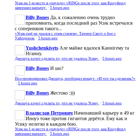
Усик на 1-м месте в «паунде» vRINGe после того, как Кроуфорд
завершил карьеру
·
5 hours ago
Billy Bones
Да, к сожалению очень трудно
припомнить, когда последний раз Усик встречался
с соперником такого...
«Усик ещё не дрался с этим стилем». Тренер Скотт о бое с
Уайлдером
·
5 hours ago
Yushchenkivets
Але майже вдалося Каннігему та
Нганну.
Джошуа хочет сделать то, что не удалось Усику
·
5 hours ago
Billy Bones
И шо?
Пол провоцировал Джошуа, пообещал нокаут: «И что ты сделаешь?»
·
5 hours ago
Billy Bones
Жестоко :)))
Джошуа хочет сделать то, что не удалось Усику
·
5 hours ago
Владислав Петрович
Начинавший карьеру в 49 кг
Иноуэ тоже против гигантов дерётся. Ему как и
Усику нелегко в каждом бою.
Усик на 1-м месте в «паунде» vRINGe после того, как Кроуфорд
завершил карьеру
·
5 hours ago