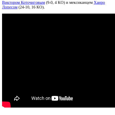
Виктором Коточиговым
(9-0, 4 КО) и мексиканцем
Хаиро
Лопесом
(24-10, 16 КО).