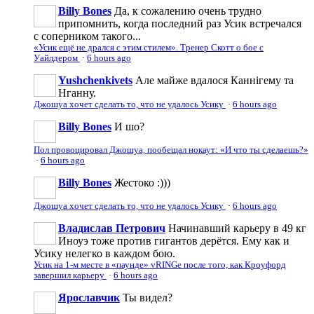
Billy Bones
Да, к сожалению очень трудно
припомнить, когда последний раз Усик встречался
с соперником такого...
«Усик ещё не дрался с этим стилем». Тренер Скотт о бое с
Уайлдером
·
6 hours ago
Yushchenkivets
Але майже вдалося Каннігему та
Нганну.
Джошуа хочет сделать то, что не удалось Усику
·
6 hours ago
Billy Bones
И шо?
Пол провоцировал Джошуа, пообещал нокаут: «И что ты сделаешь?»
·
6 hours ago
Billy Bones
Жестоко :)))
Джошуа хочет сделать то, что не удалось Усику
·
6 hours ago
Владислав Петрович
Начинавший карьеру в 49 кг
Иноуэ тоже против гигантов дерётся. Ему как и
Усику нелегко в каждом бою.
Усик на 1-м месте в «паунде» vRINGe после того, как Кроуфорд
завершил карьеру
·
6 hours ago
Ярославчик
Ты видел?