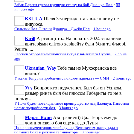
Райан Гарсия сделал крупную ставку на бой Джошуа-Пол
·
55
minutes ago
KSI_UA
Після Зе-перзидента я вже нічому не
дивуюся.
Сильный Пол. Энтони Джошуа – Джейк Пол
·
1 hour ago
Kirill
А різниці-то...На початок 2024 за даними
критеріями елітою хевівейту були Усик та Фьюрі.
Решта -...
Гассиев отобрал чемпионский титул у 44-летнего Пулева
·
2 hours
ago
Ukranian_Way
Тебе там из Мухосранска все
видно?
У жены Топурии проблемы с поиском адвоката — СМИ
·
2 hours ago
Угу
Вопрос кто подустанет. Был бы он Усиком,
размер ринга был бы плюсом Габариты-то не в
пользу...
У Пола будет потенциальное преимущество над Джошуа. Известны
новые подробности боя
·
3 hours ago
Марат Яхин
Австралиец)) Да.. Тепрь ему до
чемпионского боя еще как до Луны
Цзю прокомментировал победу над Веласкесом, рассуждал о
больших боях и режиме терминатора
·
3 hours ago