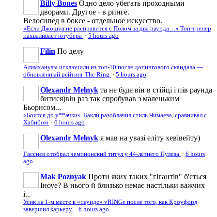
Billy Bones
Одно дело убегать проходными
дворами. Другое - в ринге.
Велосипед в боксе - отдельное искусство.
«Если Джошуа не расправится с Полом за два раунда…» Топ-тренер
нахваливает ютубера
·
5 hours ago
Filin
По делу
Алимханулы исключили из топ-10 после допингового скандала —
обновлённый рейтинг The Ring
·
5 hours ago
Olexandr Melnyk
та не буде він в стійці і пів раунда
битися)він раз так спробував з маленьким
Бьорнсом...
«Боится до у**ачки». Бакли разоблачил стиль Чимаева, сравнивал с
Хабибом
·
6 hours ago
Olexandr Melnyk
я мав на увазі еліту хевівейту)
Гассиев отобрал чемпионский титул у 44-летнего Пулева
·
6 hours
ago
Mak Poznyak
Проти яких таких "гігантів" б'ється
Іноуе? В нього й близько немає настільки важчих
і...
Усик на 1-м месте в «паунде» vRINGe после того, как Кроуфорд
завершил карьеру
·
6 hours ago