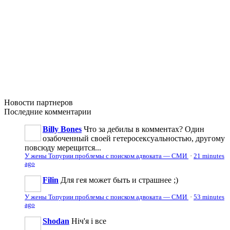
Новости
партнеров
Последние
комментарии
Billy Bones
Что за дебилы в комментах? Один
озабоченный своей гетеросексуальностью, другому
повсюду мерещится...
У жены Топурии проблемы с поиском адвоката — СМИ
·
21 minutes
ago
Filin
Для гея может быть и страшнее ;)
У жены Топурии проблемы с поиском адвоката — СМИ
·
53 minutes
ago
Shodan
Ніч'я і все