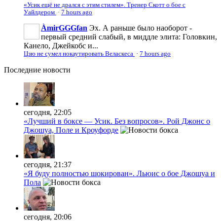
«Усик ещё не дрался с этим стилем». Тренер Скотт о бое с
Уайлдером
·
7 hours ago
ÀmirGGGfan
Эх. А раньше было наоборот -
первый средний слабый, в миддле элита: Головкин,
Канело, Джейкобс и...
Цзю не сумел нокаутировать Веласкеса
·
7 hours ago
Последние
новости
сегодня, 22:05
«Лучший в боксе — Усик. Без вопросов». Рой Джонс о
Джошуа, Поле и Кроуфорде
сегодня, 21:37
«Я буду полностью шокирован». Льюис о бое Джошуа и
Пола
сегодня, 20:06