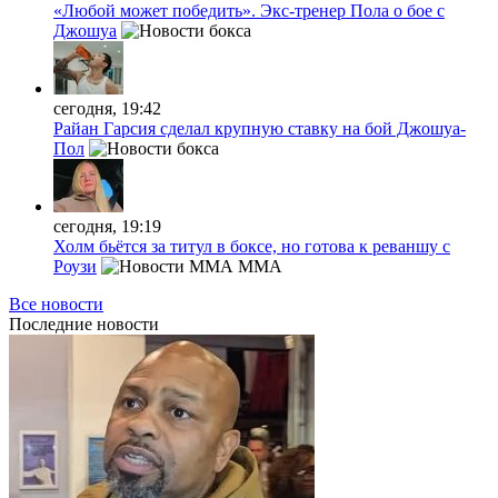
«Любой может победить». Экс-тренер Пола о бое с
Джошуа
сегодня, 19:42
Райан Гарсия сделал крупную ставку на бой Джошуа-
Пол
сегодня, 19:19
Холм бьётся за титул в боксе, но готова к реваншу с
Роузи
MMA
Все новости
Последние
новости