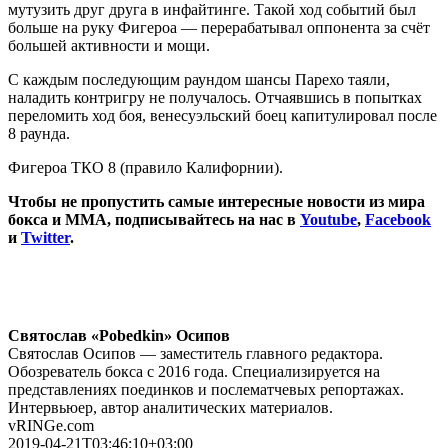
мутузить друг друга в инфайтинге. Такой ход событий был
больше на руку Фигероа — перерабатывал оппонента за счёт
большей активности и мощи.
С каждым последующим раундом шансы Парехо таяли,
наладить контригру не получалось. Отчаявшись в попытках
переломить ход боя, венесуэльский боец капитулировал после
8 раунда.
Фигероа ТКО 8 (правило Калифорнии).
Чтобы не пропустить самые интересные новости из мира
бокса и ММА, подписывайтесь на нас в
Youtube
,
Facebook
и
Twitter
.
Святослав «Pobedkin» Осипов
Святослав Осипов — заместитель главного редактора.
Обозреватель бокса с 2016 года. Специализируется на
представлениях поединков и послематчевых репортажах.
Интервьюер, автор аналитических материалов.
vRINGe.com
2019-04-21T03:46:10+03:00