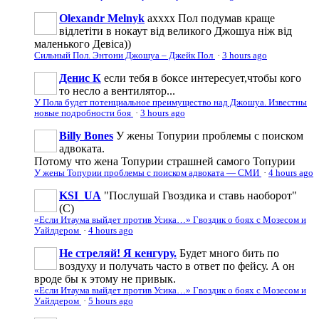
Olexandr Melnyk
ахххх Пол подумав краще
відлетіти в нокаут від великого Джошуа ніж від
маленького Девіса))
Сильный Пол. Энтони Джошуа – Джейк Пол
·
3 hours ago
Денис К
если тебя в боксе интересует,чтобы кого
то несло а вентилятор...
У Пола будет потенциальное преимущество над Джошуа. Известны
новые подробности боя
·
3 hours ago
Billy Bones
У жены Топурии проблемы с поиском
адвоката.
Потому что жена Топурии страшней самого Топурии
У жены Топурии проблемы с поиском адвоката — СМИ
·
4 hours ago
KSI_UA
"Послушай Гвоздика и ставь наоборот"
(С)
«Если Итаума выйдет против Усика…» Гвоздик о боях с Мозесом и
Уайлдером
·
4 hours ago
Не стреляй! Я кенгуру.
Будет много бить по
воздуху и получать часто в ответ по фейсу. А он
вроде бы к этому не привык.
«Если Итаума выйдет против Усика…» Гвоздик о боях с Мозесом и
Уайлдером
·
5 hours ago