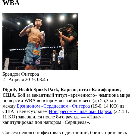
WBA
Брэндон Фигероа
21 Апреля 2019, 03:45
Dignity Health Sports Park, Карсон, штат Калифорния,
США.
Бой за вакантный титул «временного» чемпиона мира
по версии WBA во втором легчайшем весе (до 55,3 кг)
между
Брэндоном «Сердцеедом» Фигероа
(19-0, 14 KO) из
США и венесуэльцем
Йонфресом «Палачом» Парехо
(22-4-1,
11 KO) завершился после 8-го раунда — «Палач»
капитулировал под напором «Сердцееда».
Совсем недолго пофехтовав с дистанции, бойцы принялись