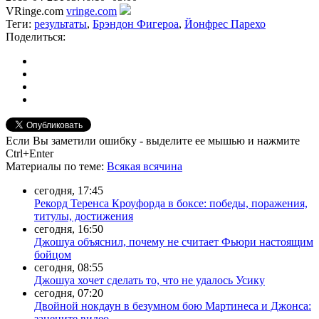
VRinge.com
vringe.com
Теги:
результаты
,
Брэндон Фигероа
,
Йонфрес Парехо
Поделиться:
Если Вы заметили ошибку - выделите ее мышью и нажмите
Ctrl+Enter
Материалы
по теме
:
Всякая всячина
сегодня, 17:45
Рекорд Теренса Кроуфорда в боксе: победы, поражения,
титулы, достижения
сегодня, 16:50
Джошуа объяснил, почему не считает Фьюри настоящим
бойцом
сегодня, 08:55
Джошуа хочет сделать то, что не удалось Усику
сегодня, 07:20
Двойной нокдаун в безумном бою Мартинеса и Джонса:
зацените видео