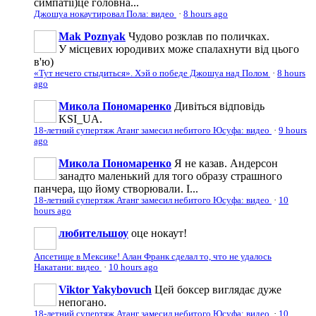
симпатії)це головна...
Джошуа нокаутировал Пола: видео
·
8 hours ago
Mak Poznyak
Чудово розклав по поличках.
У місцевих юродивих може спалахнути від цього
в'ю)
«Тут нечего стыдиться». Хэй о победе Джошуа над Полом
·
8 hours
ago
Микола Пономаренко
Дивіться відповідь
KSI_UA.
18-летний супертяж Атанг замесил небитого Юсуфа: видео
·
9 hours
ago
Микола Пономаренко
Я не казав. Андерсон
занадто маленький для того образу страшного
панчера, що йому створювали. І...
18-летний супертяж Атанг замесил небитого Юсуфа: видео
·
10
hours ago
любительшоу
оце нокаут!
Апсетище в Мексике! Алан Франк сделал то, что не удалось
Накатани: видео
·
10 hours ago
Viktor Yakybovuch
Цей боксер виглядає дуже
непогано.
18-летний супертяж Атанг замесил небитого Юсуфа: видео
·
10