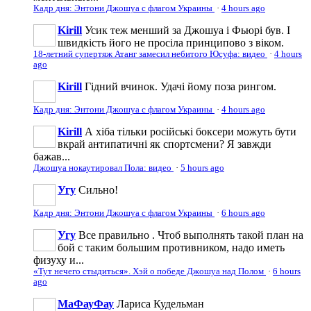
Кадр дня: Энтони Джошуа с флагом Украины
·
4 hours ago
Kirill
Усик теж менший за Джошуа і Фьюрі був. І
швидкість його не просіла принципово з віком.
18-летний супертяж Атанг замесил небитого Юсуфа: видео
·
4 hours
ago
Kirill
Гідний вчинок. Удачі йому поза рингом.
Кадр дня: Энтони Джошуа с флагом Украины
·
4 hours ago
Kirill
А хіба тільки російські боксери можуть бути
вкрай антипатичні як спортсмени? Я завжди
бажав...
Джошуа нокаутировал Пола: видео
·
5 hours ago
Угу
Сильно!
Кадр дня: Энтони Джошуа с флагом Украины
·
6 hours ago
Угу
Все правильно . Чтоб выполнять такой план на
бой с таким большим противником, надо иметь
физуху и...
«Тут нечего стыдиться». Хэй о победе Джошуа над Полом
·
6 hours
ago
МаФауФау
Лариса Кудельман