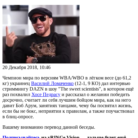
20 Декабря 2018, 10:46
Чемпион мира по версиям WBA/WBO в лёгком весе (до 61,2
кг) украинец
Василий Ломаченко
(12-1, 9 КО) дал интервью
стриммингу DAZN в шоу "The sweet scientists", в котором ещё
раз похвалил
Хосе Педрасу
и рассказал о желании победить
досрочно, считает ли себя лучшим бойцом мира, как на него
давит Боб Арум, занятиях танцами, чему бы посвятил жизнь,
если бы не бокс, неприятии к правилам, а также поучаствовал
в блиц-опросе.
Вашему вниманию перевод данной беседы.
Подписывайтесь
на vRINGe Vision — дальше будет ещё