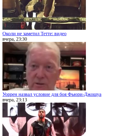
Околи не заметил Тетте: видео
вчера, 23:30
Уоррен назвал условие для боя Фьюри-Джошуа
вчера, 23:13