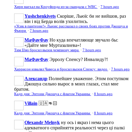
Хирн наехал на Кроуфорда из-за скандала с WBС
·
7 hours ago
Yushchenkivets
Скоріше, Льюїс би не вийшов, раз
він і від Берда волів ухилитись.
«Усик в пантеоне!» Льюис рассказал о своих боях против Джошуа и
Фьюри
·
7 hours ago
МаФауФау
Но куда впечатляюще звучало бы:
«Дайте мне Муртазалиева»!
Тим Цзю бросил вызов чемпиону мира
·
7 hours ago
МаФауФау
Эрролу Спенсу? Инвалиду?!
Харрисон извалял Чавеса и бросил вызов Спенсу: видео
·
7 hours ago
Александр
Полнейшее уважение. Этим поступком
Джошуа сильно вырос в моих глазах, стал мне
братом.
Кадр дня: Энтони Джошуа с флагом Украины
·
8 hours ago
Villain
🇺🇦👊🏻
Кадр дня: Энтони Джошуа с флагом Украины
·
8 hours ago
Olexandr Melnyk
ну ось і якраз і нема цього
адекватного сприйняття реальності через ці палкі