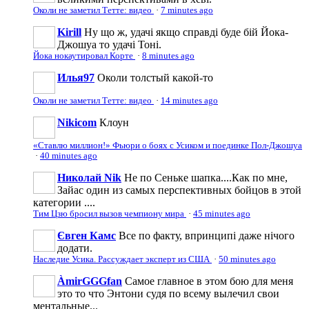
Околи не заметил Тетте: видео
·
7 minutes ago
Kirill
Ну що ж, удачі якщо справді буде бій Йока-
Джошуа то удачі Тоні.
Йока нокаутировал Корте
·
8 minutes ago
Илья97
Околи толстый какой-то
Околи не заметил Тетте: видео
·
14 minutes ago
Nikicom
Клоун
«Ставлю миллион!» Фьюри о боях с Усиком и поединке Пол-Джошуа
·
40 minutes ago
Николай Nik
Не по Сеньке шапка....Как по мне,
Зайас один из самых перспективных бойцов в этой
категории ....
Тим Цзю бросил вызов чемпиону мира
·
45 minutes ago
Євген Камс
Все по факту, впринципі даже нічого
додати.
Наследие Усика. Рассуждает эксперт из США
·
50 minutes ago
ÀmirGGGfan
Самое главное в этом бою для меня
это то что Энтони судя по всему вылечил свои
ментальные...