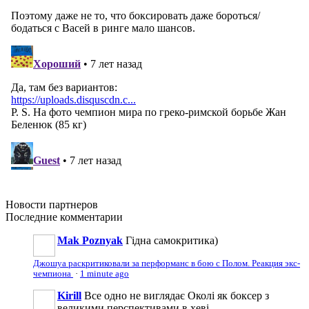
Новости
партнеров
Последние
комментарии
Mak Poznyak
Гідна самокритика)
Джошуа раскритиковали за перформанс в бою с Полом. Реакция экс-
чемпиона
·
1 minute ago
Kirill
Все одно не виглядає Околі як боксер з
великими перспективами в хеві.