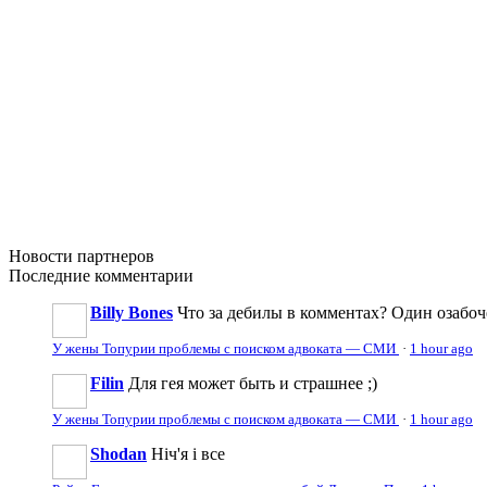
Новости
партнеров
Последние
комментарии
Billy Bones
Что за дебилы в комментах? Один озабоч
У жены Топурии проблемы с поиском адвоката — СМИ
·
1 hour ago
Filin
Для гея может быть и страшнее ;)
У жены Топурии проблемы с поиском адвоката — СМИ
·
1 hour ago
Shodan
Ніч'я і все