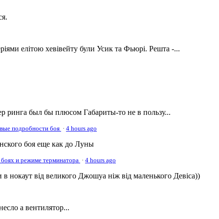
ся.
ріями елітою хевівейту були Усик та Фьюрі. Решта -...
р ринга был бы плюсом Габариты-то не в пользу...
овые подробности боя
·
4 hours ago
онского боя еще как до Луны
 боях и режиме терминатора
·
4 hours ago
 в нокаут від великого Джошуа ніж від маленького Девіса))
несло а вентилятор...