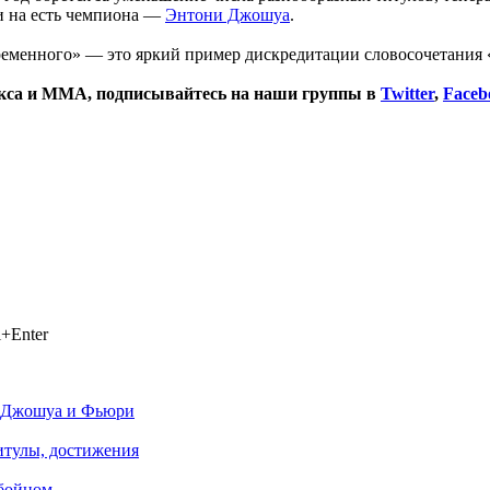
ни на есть чемпиона —
Энтони Джошуа
.
временного» — это яркий пример дискредитации словосочетания
окса и ММА, подписывайтесь на наши группы в
Twitter
,
Faceb
+Enter
ив Джошуа и Фьюри
титулы, достижения
 бойцом