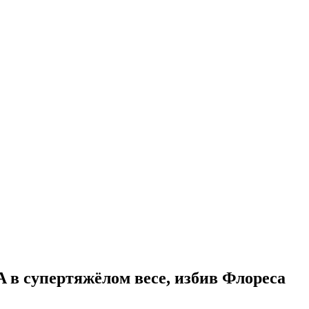
 в супертяжёлом весе, избив Флореса