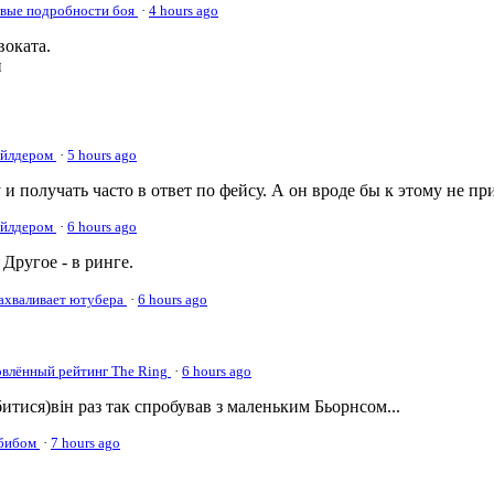
овые подробности боя
·
4 hours ago
оката.
и
Уайлдером
·
5 hours ago
 и получать часто в ответ по фейсу. А он вроде бы к этому не пр
Уайлдером
·
6 hours ago
Другое - в ринге.
нахваливает ютубера
·
6 hours ago
овлённый рейтинг The Ring
·
6 hours ago
а битися)він раз так спробував з маленьким Бьорнсом...
абибом
·
7 hours ago