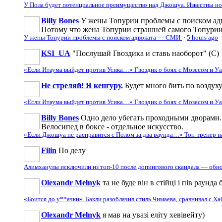
У Пола будет потенциальное преимущество над Джошуа. Известны н
Billy Bones
У жены Топурии проблемы с поиском адв
Потому что жена Топурии страшней самого Топури
У жены Топурии проблемы с поиском адвоката — СМИ
·
5 hours ago
KSI_UA
"Послушай Гвоздика и ставь наоборот" (С)
«Если Итаума выйдет против Усика…» Гвоздик о боях с Мозесом и 
Не стреляй! Я кенгуру.
Будет много бить по воздуху
«Если Итаума выйдет против Усика…» Гвоздик о боях с Мозесом и 
Billy Bones
Одно дело убегать проходными дворами. 
Велосипед в боксе - отдельное искусство.
«Если Джошуа не расправится с Полом за два раунда…» Топ-тренер 
Filin
По делу
Алимханулы исключили из топ-10 после допингового скандала — обн
Olexandr Melnyk
та не буде він в стійці і пів раунд
«Боится до у**ачки». Бакли разоблачил стиль Чимаева, сравнивал с Х
Olexandr Melnyk
я мав на увазі еліту хевівейту)