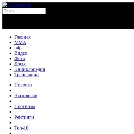
Главная
MMA
p4p
Видео
Фото
Досье
Энциклопедия
Трансляции
Новости
|
Эксклюзив
|
Прогнозы
|
Рейтинги
|
Топ-10
|