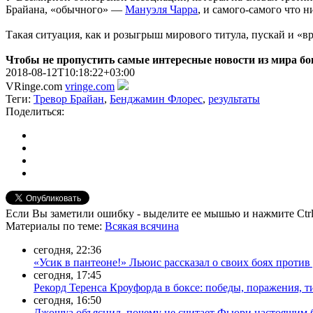
Брайана, «обычного» —
Мануэля Чарра
, и самого-самого что 
Такая ситуация, как и розыгрыш мирового титула, пускай и «
Чтобы не пропустить самые интересные новости из мира б
2018-08-12T10:18:22+03:00
VRinge.com
vringe.com
Теги:
Тревор Брайан
,
Бенджамин Флорес
,
результаты
Поделиться:
Если Вы заметили ошибку - выделите ее мышью и нажмите Ctrl
Материалы
по теме
:
Всякая всячина
сегодня, 22:36
«Усик в пантеоне!» Льюис рассказал о своих боях прот
сегодня, 17:45
Рекорд Теренса Кроуфорда в боксе: победы, поражения, 
сегодня, 16:50
Джошуа объяснил, почему не считает Фьюри настоящим