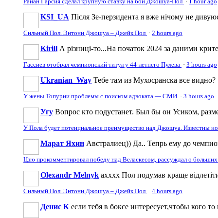
Райан Гарсия сделал крупную ставку на бой Джошуа-Пол
·
1 hour ago
KSI_UA
Після Зе-перзидента я вже нічому не дивую
Сильный Пол. Энтони Джошуа – Джейк Пол
·
2 hours ago
Kirill
А різниці-то...На початок 2024 за даними крите
Гассиев отобрал чемпионский титул у 44-летнего Пулева
·
3 hours ago
Ukranian_Way
Тебе там из Мухосранска все видно?
У жены Топурии проблемы с поиском адвоката — СМИ
·
3 hours ago
Угу
Вопрос кто подустанет. Был бы он Усиком, разме
У Пола будет потенциальное преимущество над Джошуа. Известны н
Марат Яхин
Австралиец)) Да.. Тепрь ему до чемпи
Цзю прокомментировал победу над Веласкесом, рассуждал о больших
Olexandr Melnyk
ахххх Пол подумав краще відлетіти
Сильный Пол. Энтони Джошуа – Джейк Пол
·
4 hours ago
Денис К
если тебя в боксе интересует,чтобы кого то 