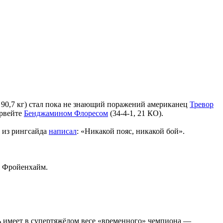
90,7 кг) стал пока не знающий поражений американец
Тревор
ервейте
Бенджамином Флоресом
(34-4-1, 21 КО).
 из рингсайда
написал
: «Никакой пояс, никакой бой».
л Фройенхайм.
рь имеет в супертяжёлом весе «временного» чемпиона —