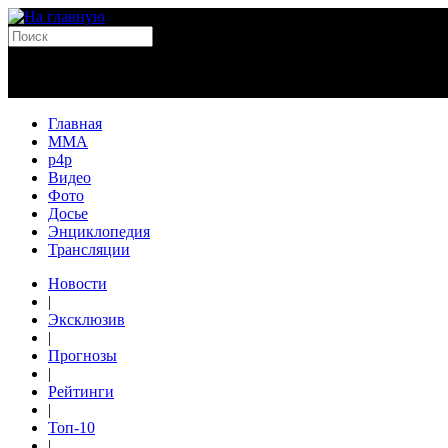
Главная
MMA
p4p
Видео
Фото
Досье
Энциклопедия
Трансляции
Новости
|
Эксклюзив
|
Прогнозы
|
Рейтинги
|
Топ-10
|