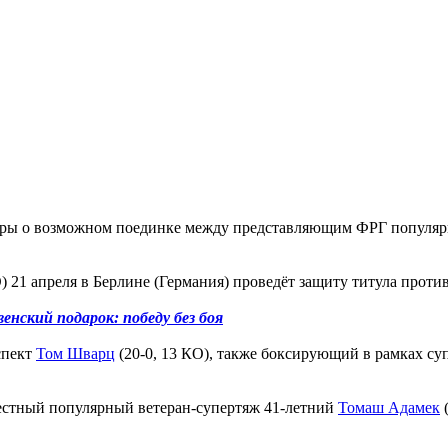
оры о возможном поединке между представляющим ФРГ популярн
О) 21 апреля в Берлине (Германия) проведёт защиту титула проти
нский подарок: победу без боя
спект
Том Шварц
(20-0, 13 КО), также боксирующий в рамках су
 местный популярный ветеран-супертяж 41-летний
Томаш Адамек
(