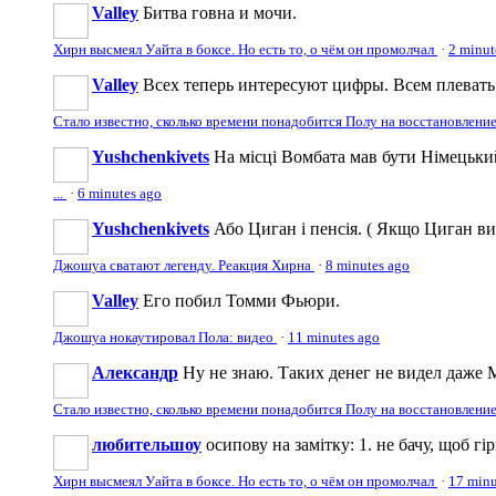
Valley
Битва говна и мочи.
Хирн высмеял Уайта в боксе. Но есть то, о чём он промолчал
·
2 minut
Valley
Всех теперь интересуют цифры. Всем плевать н
Стало известно, сколько времени понадобится Полу на восстановлени
Yushchenkivets
На місці Вомбата мав бути Німецький
...
·
6 minutes ago
Yushchenkivets
Або Циган і пенсія. ( Якщо Циган вия
Джошуа сватают легенду. Реакция Хирна
·
8 minutes ago
Valley
Его побил Томми Фьюри.
Джошуа нокаутировал Пола: видео
·
11 minutes ago
Александр
Ну не знаю. Таких денег не видел даже 
Стало известно, сколько времени понадобится Полу на восстановлени
любительшоу
осипову на замітку: 1. не бачу, щоб гі
Хирн высмеял Уайта в боксе. Но есть то, о чём он промолчал
·
17 minu