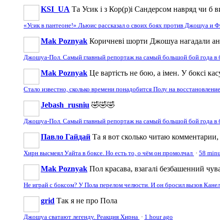
KSI_UA
Та Усик і з Кор(р)і Сандерсом навряд чи б 
«Усик в пантеоне!» Льюис рассказал о своих боях против Джошуа и
Mak Poznyak
Коричневі шорти Джошуа нагадали ане
Джошуа-Пол. Самый главный репортаж на самый большой бой года в
Mak Poznyak
Це вартість не бою, а імен. У боксі кас
Стало известно, сколько времени понадобится Полу на восстановлени
Jebash_rusniu
🤣🤣🤣
Джошуа-Пол. Самый главный репортаж на самый большой бой года в
Павло Гайдай
Та я вот сколько читаю комментарии,
Хирн высмеял Уайта в боксе. Но есть то, о чём он промолчал
·
58 minu
Mak Poznyak
Пол красава, взагалі безбашенний чув
Не играй с боксом? У Пола перелом челюсти. И он бросил вызов Кане
grid
Так я не про Пола
Джошуа сватают легенду. Реакция Хирна
·
1 hour ago