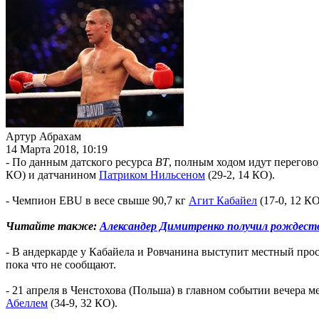
Артур Абрахам
14 Марта 2018, 10:19
- По данным датского ресурса
BT
, полным ходом идут перегов
КО) и датчанином
Патриком Нильсеном
(29-2, 14 КО).
- Чемпион EBU в весе свыше 90,7 кг
Агит Кабайел
(17-0, 12 К
Читайте также:
Александер Димитренко получил рождестве
- В андеркарде у Кабайела и Ровчанина выступит местный про
пока что не сообщают.
- 21 апреля в Ченстохова (Польша) в главном событии вечера
Абеллем
(34-9, 32 КО).