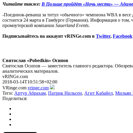
Читайте также:
В Польше пройдёт «Ночь мести» — Адам
-Поединок-реванш за титул «обычного» чемпиона WBA в весе д
состоится 24 марта в Гамбурге (Германия). Информация о том, ч
промоутерской компании
Sauerland Events
.
Подписывайтесь на аккаунт vRINGe.com в
Twitter
,
Facebook
Святослав «Pobedkin» Осипов
Святослав Осипов — заместитель главного редактора. Обозрева
аналитических материалов.
vRINGe.com
2018-03-14T10:51:58+02:00
VRinge.com
vringe.com
Теги:
Артур Абрахам
,
Патрик Нильсен
,
Агит Кабайел
,
Мильян 
Поделиться: