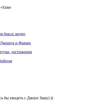
+Enter
м бокса: видео
ив Джошуа и Фьюри
титулы, достижения
 бойцом