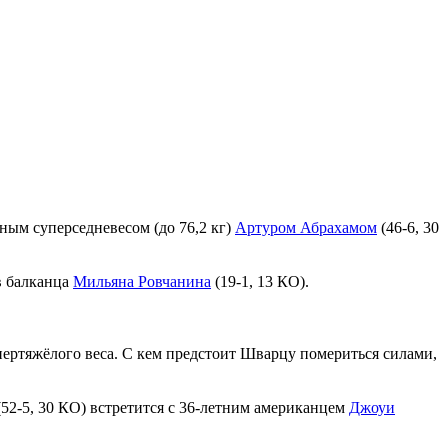
ым суперседневесом (до 76,2 кг)
Артуром Абрахамом
(46-6, 30
в балканца
Мильяна Ровчанина
(19-1, 13 КО).
пертяжёлого веса. С кем предстоит Шварцу помериться силами,
52-5, 30 КО) встретится с 36-летним американцем
Джоуи