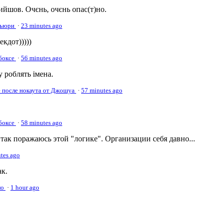
вийшов. Очєнь, очєнь опас(т)но.
 Фьюри
·
23 minutes ago
кдот)))))
 боксе
·
56 minutes ago
у роблять імена.
е после нокаута от Джошуа
·
57 minutes ago
 боксе
·
58 minutes ago
 так поражаюсь этой "логике". Организации себя давно...
tes ago
ак.
ло
·
1 hour ago