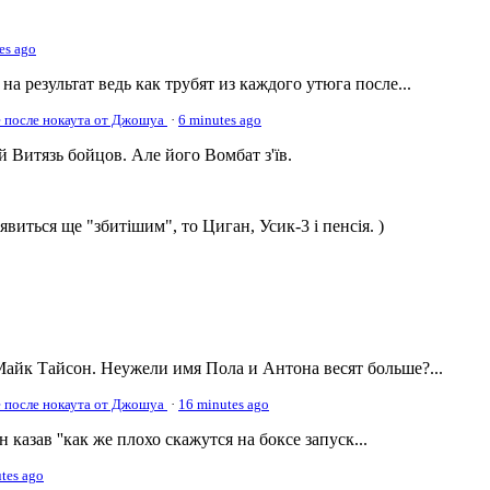
es ago
а результат ведь как трубят из каждого утюга после...
е после нокаута от Джошуа
·
6 minutes ago
 Витязь бойцов. Але його Вомбат з'їв.
виться ще "збитішим", то Циган, Усик-3 і пенсія. )
Майк Тайсон. Неужели имя Пола и Антона весят больше?...
е после нокаута от Джошуа
·
16 minutes ago
рн казав ''как же плохо скажутся на боксе запуск...
tes ago