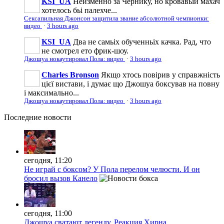
KSI_UA
Неизменно за Чернику, но кровавьій махач
хотелось бьі палехче...
Сексапильная Джонсон защитила звание абсолютной чемпионки:
видео
·
3 hours ago
KSI_UA
Два не самьіх обученньіх качка. Рад, что
не смотрел ето фрик-шоу.
Джошуа нокаутировал Пола: видео
·
3 hours ago
Charles Bronson
Якщо хтось повірив у справжність
цієї вистави, і думає що Джошуа боксував на повну
і максимально...
Джошуа нокаутировал Пола: видео
·
3 hours ago
Последние
новости
сегодня, 11:20
Не играй с боксом? У Пола перелом челюсти. И он
бросил вызов Канело
сегодня, 11:00
Джошуа сватают легенду. Реакция Хирна