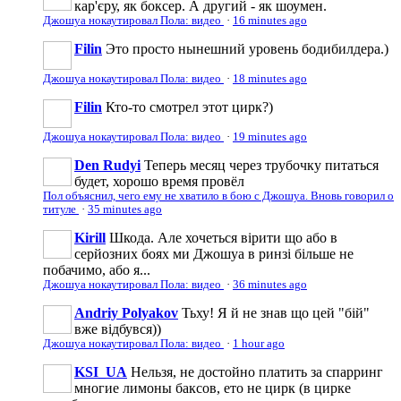
кар'єру, як боксер. А другий - як шоумен.
Джошуа нокаутировал Пола: видео
·
16 minutes ago
Filin
Это просто нынешний уровень бодибилдера.)
Джошуа нокаутировал Пола: видео
·
18 minutes ago
Filin
Кто-то смотрел этот цирк?)
Джошуа нокаутировал Пола: видео
·
19 minutes ago
Den Rudyi
Теперь месяц через трубочку питаться
будет, хорошо время провёл
Пол объяснил, чего ему не хватило в бою с Джошуа. Вновь говорил о
титуле
·
35 minutes ago
Kirill
Шкода. Але хочеться вірити що або в
серйозних боях ми Джошуа в ринзі більше не
побачимо, або я...
Джошуа нокаутировал Пола: видео
·
36 minutes ago
Andriy Polyakov
Тьху! Я й не знав що цей "бій"
вже відбувся))
Джошуа нокаутировал Пола: видео
·
1 hour ago
KSI_UA
Нельзя, не достойно платить за спарринг
многие лимоны баксов, ето не цирк (в цирке