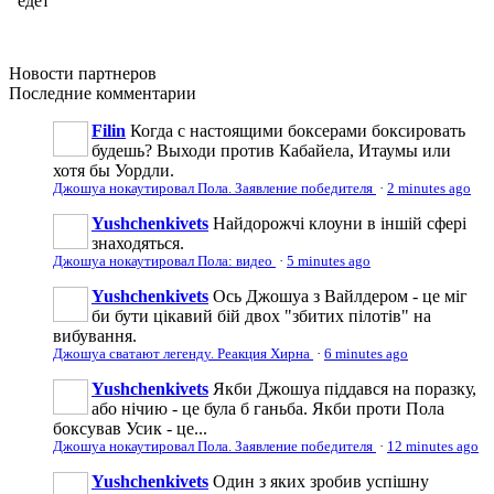
Новости
партнеров
Последние
комментарии
Filin
Когда с настоящими боксерами боксировать
будешь? Выходи против Кабайела, Итаумы или
хотя бы Уордли.
Джошуа нокаутировал Пола. Заявление победителя
·
2 minutes ago
Yushchenkivets
Найдорожчі клоуни в іншій сфері
знаходяться.
Джошуа нокаутировал Пола: видео
·
5 minutes ago
Yushchenkivets
Ось Джошуа з Вайлдером - це міг
би бути цікавий бій двох "збитих пілотів" на
вибування.
Джошуа сватают легенду. Реакция Хирна
·
6 minutes ago
Yushchenkivets
Якби Джошуа піддався на поразку,
або нічию - це була б ганьба. Якби проти Пола
боксував Усик - це...
Джошуа нокаутировал Пола. Заявление победителя
·
12 minutes ago
Yushchenkivets
Один з яких зробив успішну