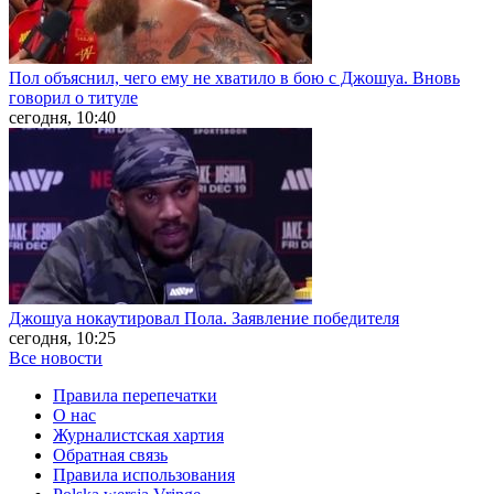
Пол объяснил, чего ему не хватило в бою с Джошуа. Вновь
говорил о титуле
сегодня, 10:40
Джошуа нокаутировал Пола. Заявление победителя
сегодня, 10:25
Все новости
Правила перепечатки
О нас
Журналистская хартия
Обратная связь
Правила использования