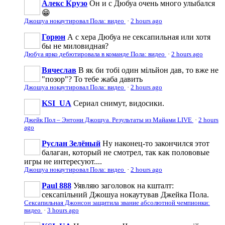
Алекс Крузо
Он и с Дюбуа очень много улыбался
😁
Джошуа нокаутировал Пола: видео
·
2 hours ago
Горюн
А с хера Дюбуа не сексапильная или хотя
бы не миловидная?
Дюбуа ярко дебютировала в команде Пола: видео
·
2 hours ago
Вячеслав
В як би тобі один мільйон дав, то вже не
"позор"? То тебе жаба давить
Джошуа нокаутировал Пола: видео
·
2 hours ago
KSI_UA
Сериал снимут, видосики.
Джейк Пол – Энтони Джошуа. Результаты из Майами LIVE
·
2 hours
ago
Руслан Зелёный
Ну наконец-то закончился этот
балаган, который не смотрел, так как полововые
игры не интересуют....
Джошуа нокаутировал Пола: видео
·
2 hours ago
Paul 888
Уявляю заголовок на кшталт:
сексапільний Джошуа нокаутував Джейка Пола.
Сексапильная Джонсон защитила звание абсолютной чемпионки:
видео
·
3 hours ago