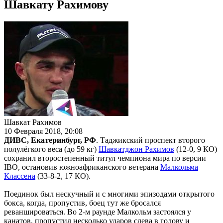
Шавкату Рахимову
Шавкат Рахимов
10 Февраля 2018, 20:08
ДИВС, Екатеринбург, РФ
. Таджикский проспект второго
полулёгкого веса (до 59 кг)
Шавкатджон Рахимов
(12-0, 9 КО)
сохранил второстепенный титул чемпиона мира по версии
IBО, остановив южноафриканского ветерана
Малкольма
Классена
(33-8-2, 17 КО).
Поединок был нескучный и с многими эпизодами открытого
бокса, когда, пропустив, боец тут же бросался
реваншироваться. Во 2-м раунде Малкольм застоялся у
канатов, пропустил несколько ударов слева в голову и