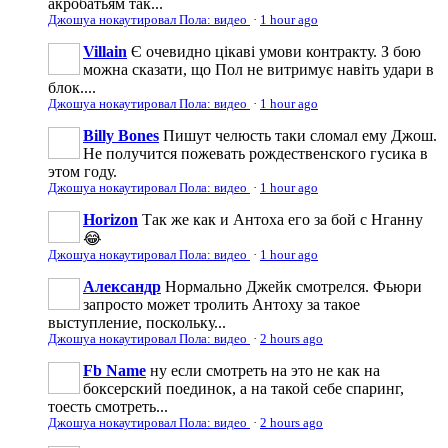
акробатьям так...
Джошуа нокаутировал Пола: видео
·
1 hour ago
Villain
Є очевидно цікаві умови контракту. З бою
можна сказати, що Пол не витримує навіть удари в
блок....
Джошуа нокаутировал Пола: видео
·
1 hour ago
Billy Bones
Пишут челюсть таки сломал ему Джош.
Не получится пожевать рождественского гусика в
этом году.
Джошуа нокаутировал Пола: видео
·
1 hour ago
Horizon
Так же как и Антоха его за бой с Нганну
😂
Джошуа нокаутировал Пола: видео
·
1 hour ago
Александр
Нормально Джейк смотрелся. Фьюри
запросто может тролить Антоху за такое
выступление, поскольку...
Джошуа нокаутировал Пола: видео
·
2 hours ago
Fb Name
ну если смотреть на это не как на
боксерский поединок, а на такой себе спаринг,
тоесть смотреть...
Джошуа нокаутировал Пола: видео
·
2 hours ago