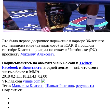
Это было первое досрочное поражение в карьере 36-летнего
экс-чемпиона мира (двукратного) из ЮАР. В прошлом
сентябре Классен проиграл по очкам в Челябинске (РФ)
проспекту
Михаилу Алексееву
.
Подписывайтесь на аккаунт vRINGe.com в
Twitter
,
Facebook
и
Вконтакте
: в одной ленте — всё, что стоит
знать о боксе и ММА.
2018-02-11T18:23:43+02:00
VRinge.com
vringe.com
Теги:
Малкольм Классен
,
Шавкат Рахимов
,
результаты
Поделиться: