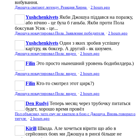
вибування.
Джошуа сватают легенду. Реакция Хирна
·
2 hours ago
Yushchenkivets
Якби Джошуа піддався на поразку,
або нічию - це була б ганьба. Якби проти Пола
боксував Усик - це...
Джошуа нокаутировал Пола. Заявление победителя
·
2 hours ago
Yushchenkivets
Один з яких зробив успішну
кар'єру, як боксер. А другий - як шоумен.
Джошуа нокаутировал Пола: видео
·
2 hours ago
Filin
Это просто нынешний уровень бодибилдера.)
Джошуа нокаутировал Пола: видео
·
2 hours ago
Filin
Кто-то смотрел этот цирк?)
Джошуа нокаутировал Пола: видео
·
2 hours ago
Den Rudyi
Теперь месяц через трубочку питаться
будет, хорошо время провёл
Пол объяснил, чего ему не хватило в бою с Джошуа. Вновь говорил о
титуле
·
2 hours ago
Kirill
Шкода. Але хочеться вірити що або в
серйозних боях ми Джошуа в ринзі більше не