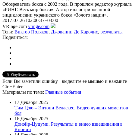
Обозреватель бокса с 2002 года. В прошлом редактор журнала
«РИНГ. Весь мир бокса». Автор иллюстрированной
энциклопедии украинского бокса «Золото нации».
2017-07-26T02:00:37+03:00
VRinge.com
vringe.com
Теги:
Виктор Поляков
,
Джованни Де Каролис
,
результаты
Поделиться:
Если Вы заметили ошибку - выделите ее мышью и нажмите
Ctrl+Enter
Материалы
по теме
:
Главные события
17 Декабря 2025
Тим Цзю – Энтони Веласкес. Видео лучших моментов
боя
16 Декабря 2025
Донэйр-Цуцуми. Результаты и видео взвешивания в
Японии
14 Декабря 2025