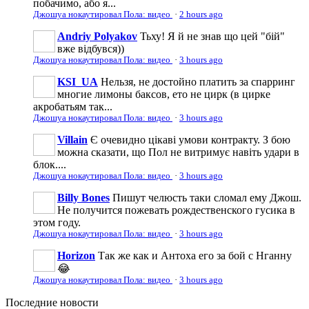
побачимо, або я...
Джошуа нокаутировал Пола: видео
·
2 hours ago
Andriy Polyakov
Тьху! Я й не знав що цей "бій"
вже відбувся))
Джошуа нокаутировал Пола: видео
·
3 hours ago
KSI_UA
Нельзя, не достойно платить за спарринг
многие лимоны баксов, ето не цирк (в цирке
акробатьям так...
Джошуа нокаутировал Пола: видео
·
3 hours ago
Villain
Є очевидно цікаві умови контракту. З бою
можна сказати, що Пол не витримує навіть удари в
блок....
Джошуа нокаутировал Пола: видео
·
3 hours ago
Billy Bones
Пишут челюсть таки сломал ему Джош.
Не получится пожевать рождественского гусика в
этом году.
Джошуа нокаутировал Пола: видео
·
3 hours ago
Horizon
Так же как и Антоха его за бой с Нганну
😂
Джошуа нокаутировал Пола: видео
·
3 hours ago
Последние
новости