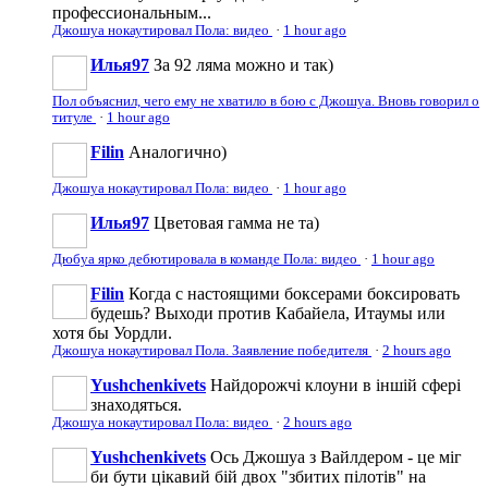
профессиональным...
Джошуа нокаутировал Пола: видео
·
1 hour ago
Илья97
За 92 ляма можно и так)
Пол объяснил, чего ему не хватило в бою с Джошуа. Вновь говорил о
титуле
·
1 hour ago
Filin
Аналогично)
Джошуа нокаутировал Пола: видео
·
1 hour ago
Илья97
Цветовая гамма не та)
Дюбуа ярко дебютировала в команде Пола: видео
·
1 hour ago
Filin
Когда с настоящими боксерами боксировать
будешь? Выходи против Кабайела, Итаумы или
хотя бы Уордли.
Джошуа нокаутировал Пола. Заявление победителя
·
2 hours ago
Yushchenkivets
Найдорожчі клоуни в іншій сфері
знаходяться.
Джошуа нокаутировал Пола: видео
·
2 hours ago
Yushchenkivets
Ось Джошуа з Вайлдером - це міг
би бути цікавий бій двох "збитих пілотів" на