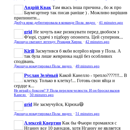
Андрій Квак
Там якась інша причина , бо ж про
Баумгартнер так писав раніше ) . Можливо вирішив
припинити...
Дюбуа ярко дебютировала в команде Пола: видео
·
41 minutes ago
grid
Не хочуть вже ризикувати перед двобоєм з
Ф'юрі, судячі з підбору опонента. Цей суперник...
Джошуа сватают легенду. Реакция Хирна
·
42 minutes ago
Kirill
Засмутився б якби всерйоз вірив у Пола. А
так була лише жевринка надії без особливих
сподівань.
Джошуа нокаутировал Пола: видео
·
49 minutes ago
Руслан Зелёный
Какой Канелло - трепло????!!!... В
клетку. Только в клетку!... Готовь свои яйца и
сердце к...
Не играй с боксом? У Пола перелом челюсти. И он бросил вызов
Канело
·
50 minutes ago
grid
Не засмучуйся, Кірюха😆
Джошуа нокаутировал Пола: видео
·
51 minutes ago
Алексей Квертин
Как бы Фьюри промаялся с
Нганну все 10 раундов, хотя Нганну не является