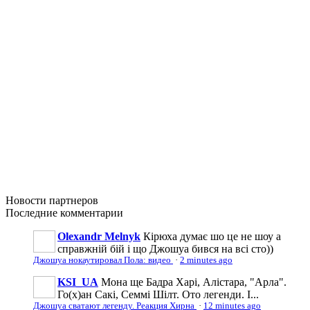
Новости
партнеров
Последние
комментарии
Olexandr Melnyk
Кірюха думає шо це не шоу а
справжній бій і що Джошуа бився на всі сто))
Джошуа нокаутировал Пола: видео
·
2 minutes ago
KSI_UA
Мона ще Бадра Харі, Алістара, "Арла".
Го(х)ан Сакі, Семмі Шілт. Ото легенди. І...
Джошуа сватают легенду. Реакция Хирна
·
12 minutes ago