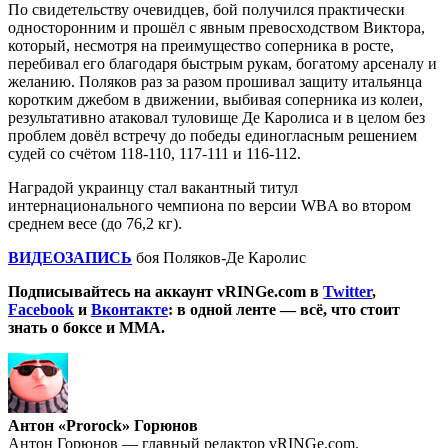
По свидетельству очевидцев, бой получился практически
односторонним и прошёл с явным превосходством Виктора,
который, несмотря на преимущество соперника в росте,
перебивал его благодаря быстрым рукам, богатому арсеналу и
желанию. Поляков раз за разом прошивал защиту итальянца
коротким джебом в движении, выбивая соперника из колеи,
результативно атаковал туловище Де Каролиса и в целом без
проблем довёл встречу до победы единогласным решением
судей со счётом 118-110, 117-111 и 116-112.
Наградой украинцу стал вакантный титул
интернационального чемпиона по версии WBA во втором
среднем весе (до 76,2 кг).
ВИДЕОЗАПИСЬ
боя Поляков-Де Каролис
Подписывайтесь на аккаунт vRINGe.com в
Twitter
,
Facebook
и
Вконтакте
: в одной ленте — всё, что стоит
знать о боксе и ММА.
Антон «Prorock» Горюнов
Антон Горюнов — главный редактор vRINGe.com.