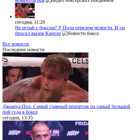
моментов боя
сегодня, 11:20
Не играй с боксом? У Пола перелом челюсти. И он
бросил вызов Канело
Все новости
Последние
новости
Джошуа-Пол. Самый главный репортаж на самый большой
бой года в боксе
сегодня, 13:35