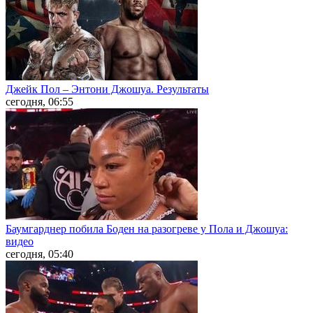
Джейк Пол – Энтони Джошуа. Результаты
сегодня, 06:55
Баумгарднер побила Боден на разогреве у Пола и Джошуа:
видео
сегодня, 05:40