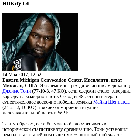
нокаута
14 Мая 2017, 12:52
Eastern Michigan Convocation Center, Ипсиланти, штат
Мичиган, США
. Экс-чемпион трёх дивизионов американец
Джеймс Тони
(77-10-3, 47 КО), если сдержит слово, завершил
карьеру на мажорной ноте. Сегодня 48-летний ветеран-
супертяжеловес досрочно победил земляка
Майка Шеппарда
(24-21-2, 10 КО) и завоевал мировой титул по
малозначительной версии WBF.
Таким образом, если бы можно было учитывать в
исторической статистике эту организацию, Тони установил
рекорд, став старейшим супертяжем, который побеждал в