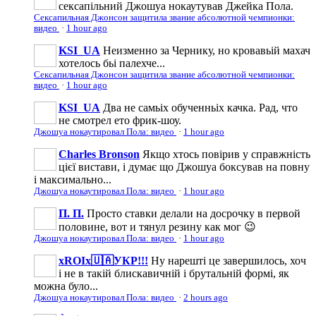
сексапільний Джошуа нокаутував Джейка Пола.
Сексапильная Джонсон защитила звание абсолютной чемпионки:
видео
·
1 hour ago
KSI_UA
Неизменно за Чернику, но кровавьій махач
хотелось бьі палехче...
Сексапильная Джонсон защитила звание абсолютной чемпионки:
видео
·
1 hour ago
KSI_UA
Два не самьіх обученньіх качка. Рад, что
не смотрел ето фрик-шоу.
Джошуа нокаутировал Пола: видео
·
1 hour ago
Charles Bronson
Якщо хтось повірив у справжність
цієї вистави, і думає що Джошуа боксував на повну
і максимально...
Джошуа нокаутировал Пола: видео
·
1 hour ago
П. П.
Просто ставки делали на досрочку в первой
половине, вот и тянул резину как мог 😉
Джошуа нокаутировал Пола: видео
·
1 hour ago
xROIx🇺🇦УКР!!!
Ну нарешті це завершилось, хоч
і не в такій блискавичній і брутальній формі, як
можна було...
Джошуа нокаутировал Пола: видео
·
2 hours ago