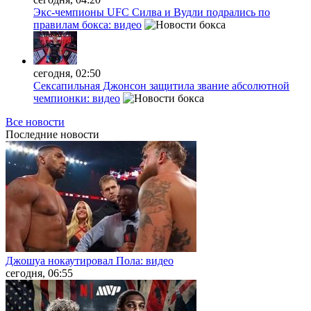
Экс-чемпионы UFC Силва и Вудли подрались по
правилам бокса: видео
сегодня, 02:50
Сексапильная Джонсон защитила звание абсолютной
чемпионки: видео
Все новости
Последние
новости
Джошуа нокаутировал Пола: видео
сегодня, 06:55