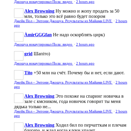
Джошуа нокаутировал Пола: видео
·
2 hours ago
Alex Browning
Ну можно и жопу продать за 50
млн, только это всё равно будет позором
Джейк Пол – Энтони Джошуа. Результаты из Майами LIVE
·
2 hours
ago
ÀmirGGGfan
Не надо оскорблять цирк)
Джошуа нокаутировал Пола: видео
·
2 hours ago
grid
Шапіто)
Джошуа нокаутировал Пола: видео
·
2 hours ago
Tito
+50 млн на счёт. Почему бы и нет, если дают.
Джейк Пол – Энтони Джошуа. Результаты из Майами LIVE
·
2 hours
ago
Alex Browning
Это похоже на спаринг новичка в
зале с кмсником, года новичок говорит ты меня
дядька только не...
Джейк Пол – Энтони Джошуа. Результаты из Майами LIVE
·
2 hours
ago
Alex Browning
Ходил бил по перчатткам и плечам
блогера, и ждал когда клоун упадет.