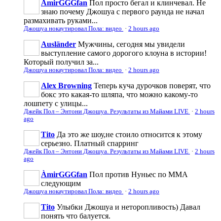
ÀmirGGGfan
Пол просто бегал и клинчевал. Не
знаю почему Джошуа с первого раунда не начал
размахивать руками...
Джошуа нокаутировал Пола: видео
·
2 hours ago
Ausländer
Мужчины, сегодня мы увидели
выступление самого дорогого клоуна в истории!
Который получил за...
Джошуа нокаутировал Пола: видео
·
2 hours ago
Alex Browning
Теперь куча дурочков поверят, что
бокс это какая-то шляпа, что можно какому-то
лошпету с улицы...
Джейк Пол – Энтони Джошуа. Результаты из Майами LIVE
·
2 hours
ago
Tito
Да это же шоу,не стоило относится к этому
серьезно. Платный спарринг
Джейк Пол – Энтони Джошуа. Результаты из Майами LIVE
·
2 hours
ago
ÀmirGGGfan
Пол против Нуньес по ММА
следующим
Джошуа нокаутировал Пола: видео
·
2 hours ago
Tito
Улыбки Джошуа и неторопливость) Давал
понять что балуется.