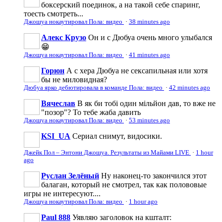
боксерский поединок, а на такой себе спаринг,
тоесть смотреть...
Джошуа нокаутировал Пола: видео
·
38 minutes ago
Алекс Крузо
Он и с Дюбуа очень много улыбался
😁
Джошуа нокаутировал Пола: видео
·
41 minutes ago
Горюн
А с хера Дюбуа не сексапильная или хотя
бы не миловидная?
Дюбуа ярко дебютировала в команде Пола: видео
·
42 minutes ago
Вячеслав
В як би тобі один мільйон дав, то вже не
"позор"? То тебе жаба давить
Джошуа нокаутировал Пола: видео
·
53 minutes ago
KSI_UA
Сериал снимут, видосики.
Джейк Пол – Энтони Джошуа. Результаты из Майами LIVE
·
1 hour
ago
Руслан Зелёный
Ну наконец-то закончился этот
балаган, который не смотрел, так как полововые
игры не интересуют....
Джошуа нокаутировал Пола: видео
·
1 hour ago
Paul 888
Уявляю заголовок на кшталт: