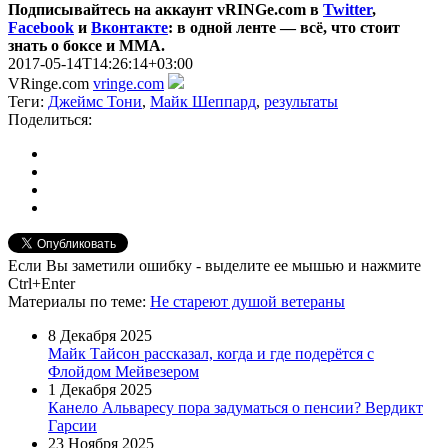
Подписывайтесь на аккаунт vRINGe.com в
Twitter
,
Facebook
и
Вконтакте
: в одной ленте — всё, что стоит
знать о боксе и ММА.
2017-05-14T14:26:14+03:00
VRinge.com
vringe.com
Теги:
Джеймс Тони
,
Майк Шеппард
,
результаты
Поделиться:
Если Вы заметили ошибку - выделите ее мышью и нажмите
Ctrl+Enter
Материалы
по теме
:
Не стареют душой ветераны
8 Декабря 2025
Майк Тайсон рассказал, когда и где подерётся с
Флойдом Мейвезером
1 Декабря 2025
Канело Альваресу пора задуматься о пенсии? Вердикт
Гарсии
23 Ноября 2025