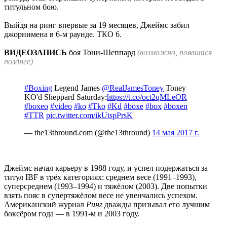
титульном бою.
Выйдя на ринг впервые за 19 месяцев, Джеймс забил
джорнимена в 6-м раунде. ТКО 6.
ВИДЕОЗАПИСЬ
боя Тони-Шеппард
(возможно, появится
позднее)
#Boxing
Legend James
@RealJamesToney
Toney
KO'd Sheppard Saturday:
https://t.co/oct2qMLeOR
#boxeo
#video
#ko
#Tko
#Kd
#boxe
#box
#boxen
#TTR
pic.twitter.com/ikUtspPrsK
— the13thround.com (@the13thround)
14 мая 2017 г.
Джеймс начал карьеру в 1988 году, и успел подержаться за
титул IBF в трёх категориях: среднем весе (1991–1993),
суперсреднем (1993–1994) и тяжёлом (2003). Две попытки
взять пояс в супертяжёлом весе не увенчались успехом.
Американский журнал
Ринг
дважды призывал его лучшим
боксёром года — в 1991-м и 2003 году.