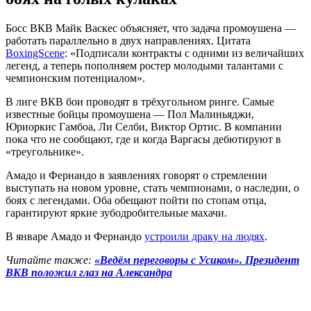
Босс ВКВ Майк Васкес объясняет, что задача промоушена —
работать параллельно в двух направлениях. Цитата
BoxingScene
: «Подписали контракты с одними из величайших
легенд, а теперь пополняем ростер молодыми талантами с
чемпионским потенциалом».
В лиге ВКВ бои проводят в трёхугольном ринге. Самые
известные бойцы промоушена — Пол Малиньяджи,
Юриоркис Гамбоа, Ли Селби, Виктор Ортис. В компании
пока что не сообщают, где и когда Варгасы дебютируют в
«треугольнике».
Амадо и Фернандо в заявлениях говорят о стремлении
выступать на новом уровне, стать чемпионами, о наследии, о
боях с легендами. Оба обещают пойти по стопам отца,
гарантируют яркие зубодробительные махачи.
В январе Амадо и Фернандо
устроили драку на людях
.
Читайте также:
«Ведём переговоры с Усиком». Президент
BKB положил глаз на Александра