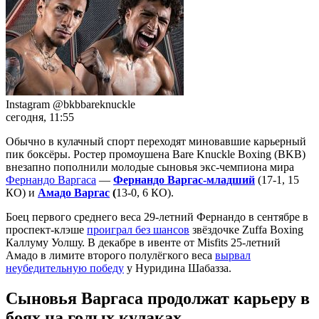
Instagram @bkbbareknuckle
сегодня, 11:55
Обычно в кулачный спорт переходят миновавшие карьерный
пик боксёры. Ростер промоушена Bare Knuckle Boxing (BKB)
внезапно пополнили молодые сыновья экс-чемпиона мира
Фернандо Варгаса
—
Фернандо Варгас-младший
(17-1, 15
КО) и
Амадо Варгас
(
13-0, 6 КО).
Боец первого среднего веса 29-летний Фернандо в сентябре в
проспект-клэше
проиграл без шансов
звёздочке Zuffa Boxing
Каллуму Уолшу. В декабре в ивенте от Misfits 25-летний
Амадо в лимите второго полулёгкого веса
вырвал
неубедительную победу
у Нуридина Шабазза.
Сыновья Варгаса продолжат карьеру в
боях на голых кулаках