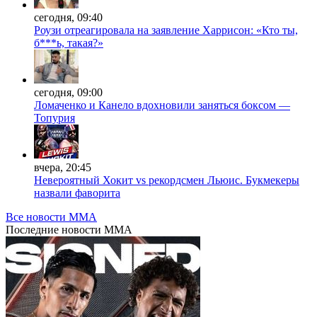
сегодня, 09:40
Роузи отреагировала на заявление Харрисон: «Кто ты,
б***ь, такая?»
сегодня, 09:00
Ломаченко и Канело вдохновили заняться боксом —
Топурия
вчера, 20:45
Невероятный Хокит vs рекордсмен Льюис. Букмекеры
назвали фаворита
Все новости MMA
Последние
новости MMA