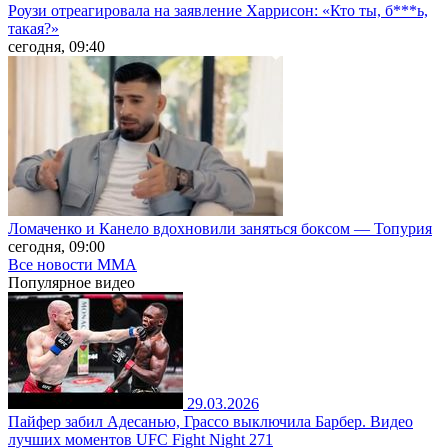
Роузи отреагировала на заявление Харрисон: «Кто ты, б***ь,
такая?»
сегодня, 09:40
Ломаченко и Канело вдохновили заняться боксом — Топурия
сегодня, 09:00
Все новости MMA
Популярное
видео
29.03.2026
Пайфер забил Адесанью, Грассо выключила Барбер. Видео
лучших моментов UFC Fight Night 271