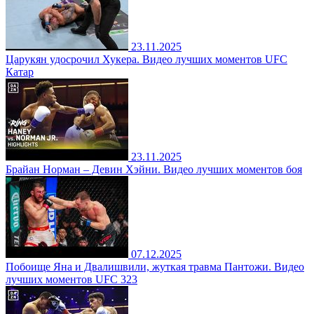
23.11.2025
Царукян удосрочил Хукера. Видео лучших моментов UFC
Катар
23.11.2025
Брайан Норман – Девин Хэйни. Видео лучших моментов боя
07.12.2025
Побоище Яна и Двалишвили, жуткая травма Пантожи. Видео
лучших моментов UFC 323