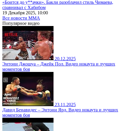
«Боится до у**ачки». Бакли разоблачил стиль Чимаева,
сравнивал с Хабибом
19 Декабря 2025, 10:00
Все новости MMA
Популярное
видео
20.12.2025
Энтони Джошуа – Джейк Пол. Видео нокаута и лучших
моментов боя
23.11.2025
Давид Бенавидес – Энтони Ярд. Видео нокаута и лучших
моментов боя