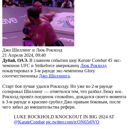
Джо Шиллинг и Люк Рокхолд
21 Апреля 2024, 09:40
Дубай, ОАЭ.
В главном событии шоу
Karate Combat 45
экс-
чемпион UFC и Strikeforce американец
Люк Рокхолд
нокаутировал в 3-м раунде экс-чемпиона Glory
соотечественника
Джо Шиллинга
.
Старт боя лучше удался Рокхолду. Но уже во 2-м раунде
солировал Шиллинг — отметился тем, что разбил Люку нос.
Рокхолд провёл поединок спокойно, дождался своего момента
в 3-м раунде и красиво срубил Джо правым боковым, после
чего забил до вмешательства рефери.
LUKE ROCKHOLD KNOCKOUT IN BIG 2024 AT
@KarateCombat
pic.twitter.com/rcON65r0VO