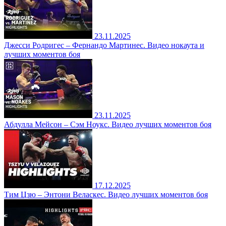
23.11.2025
Джесси Родригес – Фернандо Мартинес. Видео нокаута и
лучших моментов боя
23.11.2025
Абдулла Мейсон – Сэм Ноукс. Видео лучших моментов боя
17.12.2025
Тим Цзю – Энтони Веласкес. Видео лучших моментов боя