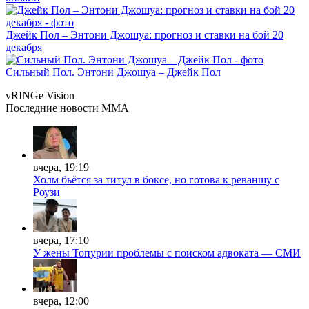
Джейк Пол – Энтони Джошуа: прогноз и ставки на бой 20
декабря
Сильный Пол. Энтони Джошуа – Джейк Пол
vRINGe
Vision
Последние
новости MMA
вчера, 19:19
Холм бьётся за титул в боксе, но готова к реваншу с
Роузи
вчера, 17:10
У жены Топурии проблемы с поиском адвоката — СМИ
вчера, 12:00