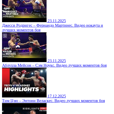
23.11.2025
Джесси Родригес – Фернандо Мартинес. Видео нокаута и
лучших моментов боя
23.11.2025
Абдулла Мейсон – Сэм Ноукс. Видео лучших моментов боя
17.12.2025
Тим Цзю – Энтони Веласкес. Видео лучших моментов боя