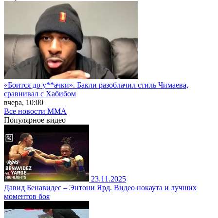
«Боится до у**ачки». Бакли разоблачил стиль Чимаева,
сравнивал с Хабибом
вчера, 10:00
Все новости MMA
Популярное
видео
23.11.2025
Давид Бенавидес – Энтони Ярд. Видео нокаута и лучших
моментов боя