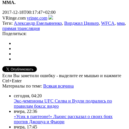
ММА.
2017-12-18T00:17:47+02:00
VRinge.com
vringe.com
Теги:
Александр Емельяненко
,
Вирджил Цвикер
,
WFCA
,
мма
,
прямая трансляция
Поделиться:
Если Вы заметили ошибку - выделите ее мышью и нажмите
Ctrl+Enter
Материалы
по теме
:
Всякая всячина
сегодня, 04:20
Экс-чемпионы UFC Силва и Вудли подрались по
правилам бокса: видео
вчера, 22:36
«Усик в пантеоне!» Льюис рассказал о своих боях
против Джошуа и Фьюри
вчера, 17:45