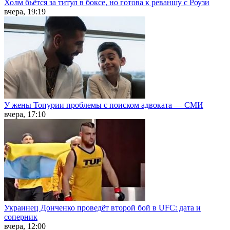
Холм бьётся за титул в боксе, но готова к реваншу с Роузи
вчера, 19:19
У жены Топурии проблемы с поиском адвоката — СМИ
вчера, 17:10
Украинец Донченко проведёт второй бой в UFC: дата и
соперник
вчера, 12:00