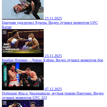
23.11.2025
Царукян удосрочил Хукера. Видео лучших моментов UFC
Катар
23.11.2025
Брайан Норман – Девин Хэйни. Видео лучших моментов боя
07.12.2025
Побоище Яна и Двалишвили, жуткая травма Пантожи. Видео
лучших моментов UFC 323