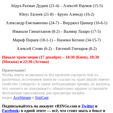
Абдул-Рахман Дудаев (21-4) – Алексей Наумов (15-5)
Юнус Евлоев (21-8) – Бруно Азеведу (16-2)
Александр Емельяненко (24-7) – Вирджил Цвикер (16-6-1)
Иманали Гамзатханов (8-2) – Валмир Лазаро (17-5)
Мариф Пираев (18-1-1) – Наоюки Котани (34-15-7)
Алексей Стоян (6-2) – Евгений Гончаров (8-2)
Начало трансляции (17 декабря) – 18:30 (Киев), 19:30
(Москва) и 22:30 (Астана)
Примечание!
Чтобы иметь возможность без проблем смотреть бой из
различных источников (многие ссылки на трансляцию имеют
свойство «умирать» в самое неподходящее время), не жалуясь,
что «ничего не показывает», обязательно заранее установите
бесплатные приложения для просмотра онлайн-
видео
AceStream
и
SopCast
.
Подписывайтесь на аккаунт vRINGe.com в
Twitter
и
Facebook
: в одной ленте — всё, что стоит знать о боксе и